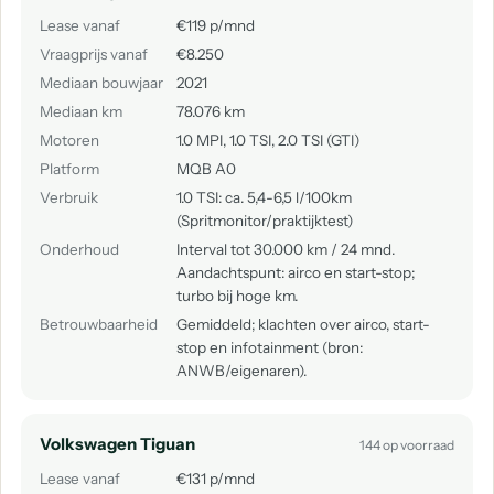
Lease vanaf
€119 p/mnd
Vraagprijs vanaf
€8.250
Mediaan bouwjaar
2021
Mediaan km
78.076 km
Motoren
1.0 MPI, 1.0 TSI, 2.0 TSI (GTI)
Platform
MQB A0
Verbruik
1.0 TSI: ca. 5,4-6,5 l/100km
(Spritmonitor/praktijktest)
Onderhoud
Interval tot 30.000 km / 24 mnd.
Aandachtspunt: airco en start-stop;
turbo bij hoge km.
Betrouwbaarheid
Gemiddeld; klachten over airco, start-
stop en infotainment (bron:
ANWB/eigenaren).
Volkswagen Tiguan
144 op voorraad
Lease vanaf
€131 p/mnd