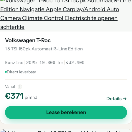
Volkswagen T-Roc
1.5 TSI 150pk Automaat R-Line Edition
Benzine
|
2025
|
19.806 km
|
€32.400
Direct leverbaar
Vanaf
i
€371
p/mnd
Details →
Lease berekenen