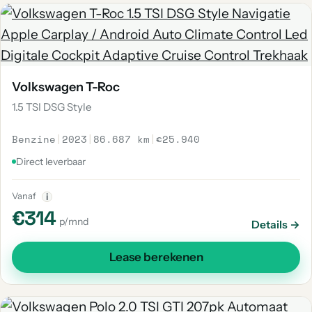
Volkswagen T-Roc
1.5 TSI DSG Style
Benzine
|
2023
|
86.687 km
|
€25.940
Direct leverbaar
Vanaf
i
€314
p/mnd
Details →
Lease berekenen