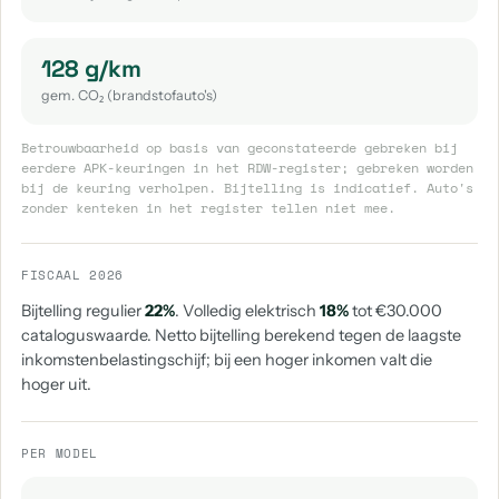
128 g/km
gem. CO₂ (brandstofauto's)
Betrouwbaarheid op basis van geconstateerde gebreken bij
eerdere APK-keuringen in het RDW-register; gebreken worden
bij de keuring verholpen. Bijtelling is indicatief. Auto's
zonder kenteken in het register tellen niet mee.
FISCAAL 2026
Bijtelling regulier
22%
. Volledig elektrisch
18%
tot €30.000
cataloguswaarde. Netto bijtelling berekend tegen de laagste
inkomstenbelastingschijf; bij een hoger inkomen valt die
hoger uit.
PER MODEL