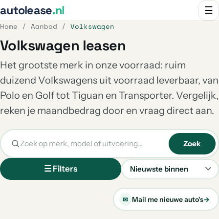
autolease
.nl
☰
Home
/
Aanbod
/
Volkswagen
Volkswagen leasen
Het grootste merk in onze voorraad: ruim
duizend Volkswagens uit voorraad leverbaar, van
Polo en Golf tot Tiguan en Transporter. Vergelijk,
reken je maandbedrag door en vraag direct aan.
Zoek
☰ Filters
Sorteren
Mail me nieuwe auto's
→
✉