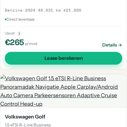
Benzine
|
2024
|
48.031 km
|
€21.880
Direct leverbaar
Vanaf
i
€265
p/mnd
Details →
Lease berekenen
Volkswagen Golf
1.5 eTSI R-Line Business