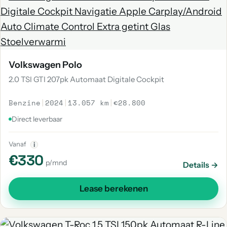
Volkswagen Polo
2.0 TSI GTI 207pk Automaat Digitale Cockpit
Benzine
|
2024
|
13.057 km
|
€28.800
Direct leverbaar
Vanaf
i
€330
p/mnd
Details →
Lease berekenen