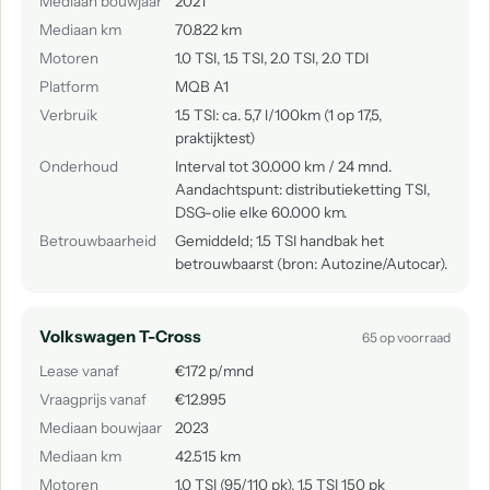
Mediaan bouwjaar
2021
Mediaan km
70.822 km
Motoren
1.0 TSI, 1.5 TSI, 2.0 TSI, 2.0 TDI
Platform
MQB A1
Verbruik
1.5 TSI: ca. 5,7 l/100km (1 op 17,5,
praktijktest)
Onderhoud
Interval tot 30.000 km / 24 mnd.
Aandachtspunt: distributieketting TSI,
DSG-olie elke 60.000 km.
Betrouwbaarheid
Gemiddeld; 1.5 TSI handbak het
betrouwbaarst (bron: Autozine/Autocar).
Volkswagen T-Cross
65 op voorraad
Lease vanaf
€172 p/mnd
Vraagprijs vanaf
€12.995
Mediaan bouwjaar
2023
Mediaan km
42.515 km
Motoren
1.0 TSI (95/110 pk), 1.5 TSI 150 pk