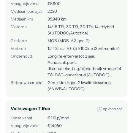
Vraagprijs vanaf
€8.900
Mediaan bouwjaar
2020
Mediaan km
95.940 km
Motoren
1.4/1.5 TSI, 2.0 TSI, 2.0 TDI, 1.4 eHybrid
(AUTODOC/Autozine)
Platform
MQB (MQB-A2, gen. 2)
Verbruik
1.5 TSI: ca. 7,0-7,5 l/100km (Spritmonitor)
Onderhoud
Longlife-interval tot 2 jaar.
Aandachtspunt:
distributieketting/olieverbruik vroege 1.4
TSI, DSG-onderhoud (AUTODOC).
Betrouwbaarheid
Gemiddeld; gen. 2 kwaliteitssprong
(ANWB/AUTODOC)
Volkswagen T-Roc
123 op voorraad
Lease vanaf
€216 p/mnd
Vraagprijs vanaf
€14.950