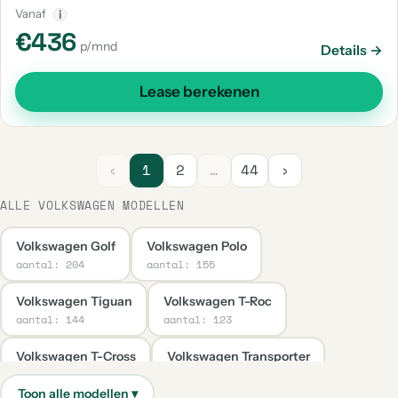
Vanaf
i
€436
p/mnd
Details →
Lease berekenen
‹
1
2
…
44
›
ALLE VOLKSWAGEN MODELLEN
Volkswagen Golf
Volkswagen Polo
aantal: 204
aantal: 155
Volkswagen Tiguan
Volkswagen T-Roc
aantal: 144
aantal: 123
Volkswagen T-Cross
Volkswagen Transporter
aantal: 65
aantal: 38