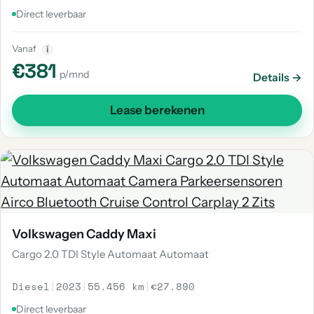
Direct leverbaar
Vanaf
i
€381
p/mnd
Details →
Lease berekenen
Volkswagen Caddy Maxi
Cargo 2.0 TDI Style Automaat Automaat
Diesel
|
2023
|
55.456 km
|
€27.890
Direct leverbaar