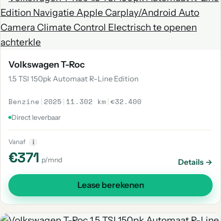
Volkswagen T-Roc
1.5 TSI 150pk Automaat R-Line Edition
Benzine
|
2025
|
11.302 km
|
€32.400
Direct leverbaar
Vanaf
i
€371
p/mnd
Details →
Lease berekenen