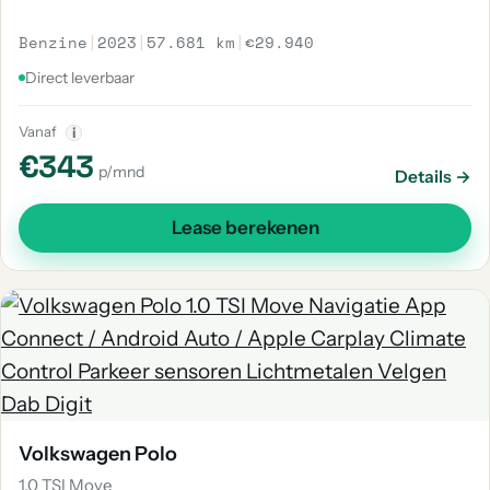
Benzine
|
2023
|
57.681 km
|
€29.940
Direct leverbaar
Vanaf
i
€343
p/mnd
Details →
Lease berekenen
Volkswagen Polo
1.0 TSI Move