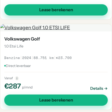
Lease berekenen
Volkswagen Golf
1.0 Etsi Life
Benzine
|
2024
|
88.751 km
|
€23.700
Direct leverbaar
Vanaf
i
€287
p/mnd
Details →
Lease berekenen