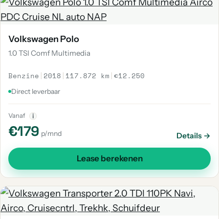
Volkswagen Polo
1.0 TSI Comf Multimedia
Benzine
|
2018
|
117.872 km
|
€12.250
Direct leverbaar
Vanaf
i
€179
p/mnd
Details →
Lease berekenen