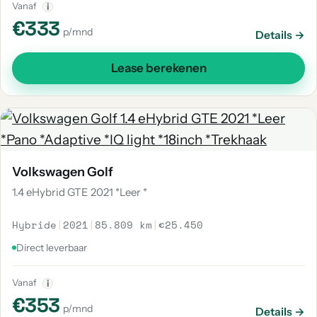
Vanaf
i
€333
p/mnd
Details →
Lease berekenen
Volkswagen Golf
1.4 eHybrid GTE 2021 *Leer *
Hybride
|
2021
|
85.809 km
|
€25.450
Direct leverbaar
Vanaf
i
€353
p/mnd
Details →