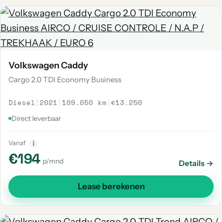
Volkswagen Caddy
Cargo 2.0 TDI Economy Business
Diesel
|
2021
|
109.050 km
|
€13.250
Direct leverbaar
Vanaf
i
€194
p/mnd
Details →
Lease berekenen