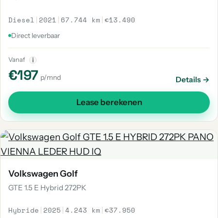
Diesel
|
2021
|
67.744 km
|
€13.490
Direct leverbaar
Vanaf
i
€197
p/mnd
Details →
Lease berekenen
Volkswagen Golf
GTE 1.5 E Hybrid 272PK
Hybride
|
2025
|
4.243 km
|
€37.950