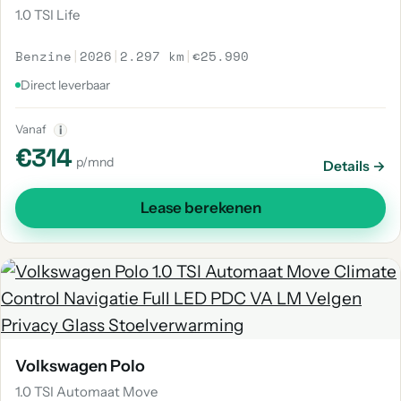
1.0 TSI Life
Benzine
|
2026
|
2.297 km
|
€25.990
Direct leverbaar
Vanaf
i
€314
p/mnd
Details →
Lease berekenen
Volkswagen Polo
1.0 TSI Automaat Move