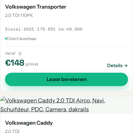
Volkswagen Transporter
2.0 TDI 110PK
Diesel
|
2021
|
176.851 km
|
€9.990
Direct leverbaar
Vanaf
i
€148
p/mnd
Details →
Lease berekenen
Volkswagen Caddy
2.0 TDI