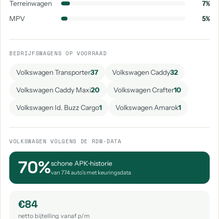
Terreinwagen
7%
aantal: 1
aantal: 1
MPV
5%
Volkswagen Crosspolo
Volkswagen Golf Plus
aantal: 1
aantal: 1
BEDRIJFSWAGENS OP VOORRAAD
Volkswagen Id. Buzz
Volkswagen Id. Buzz Cargo
aantal: 1
aantal: 1
Volkswagen Transporter
37
Volkswagen Caddy
32
Volkswagen Jetta
Volkswagen Sharan
Volkswagen Caddy Maxi
20
Volkswagen Crafter
10
aantal: 1
aantal: 1
Volkswagen Id. Buzz Cargo
1
Volkswagen Amarok
1
VOLKSWAGEN VOLGENS DE RDW-DATA
70%
schone APK‑historie
van 774 auto's met keuringsdata
€84
netto bijtelling vanaf p/m