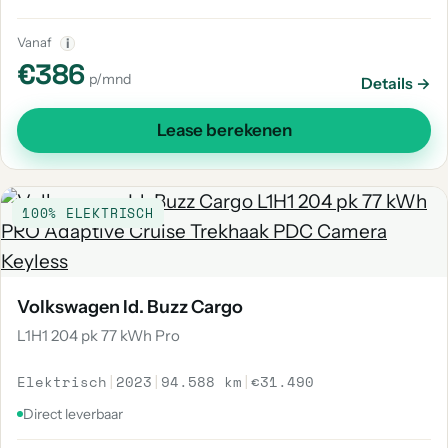
Vanaf
i
€386
p/mnd
Details →
Lease berekenen
100% ELEKTRISCH
Volkswagen Id. Buzz Cargo
L1H1 204 pk 77 kWh Pro
Elektrisch
|
2023
|
94.588 km
|
€31.490
Direct leverbaar