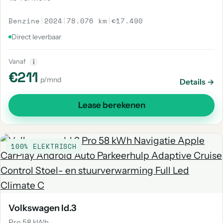
Benzine
|
2024
|
78.076 km
|
€17.490
Direct leverbaar
Vanaf
i
€211
p/mnd
Details →
Lease berekenen
100% ELEKTRISCH
Volkswagen Id.3
Pro 58 kWh