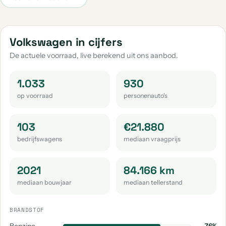
Volkswagen Caddy
Volkswagen Taigo
aantal: 35
aantal: 30
Volkswagen Up
Volkswagen Caddy Maxi
Volkswagen in cijfers
aantal: 30
aantal: 22
De actuele voorraad, live berekend uit ons aanbod.
Volkswagen Golf Sportsvan
Volkswagen Passat
aantal: 19
aantal: 19
1.033
930
op voorraad
personenauto's
Volkswagen Passat Variant
Volkswagen Tayron
aantal: 17
aantal: 14
103
€21.880
Volkswagen Tiguan Allspace
Volkswagen Touran
bedrijfswagens
mediaan vraagprijs
aantal: 14
aantal: 12
Volkswagen Id.3
Volkswagen Crafter
2021
84.166 km
aantal: 11
aantal: 10
mediaan bouwjaar
mediaan tellerstand
Volkswagen Arteon
Volkswagen Id.4
aantal: 9
aantal: 9
BRANDSTOF