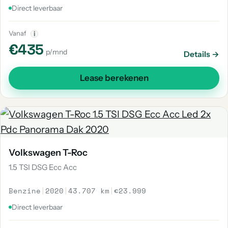
Direct leverbaar
Vanaf
i
€435
p/mnd
Details →
Lease berekenen
Volkswagen T-Roc
1.5 TSI DSG Ecc Acc
Benzine
|
2020
|
43.707 km
|
€23.999
Direct leverbaar