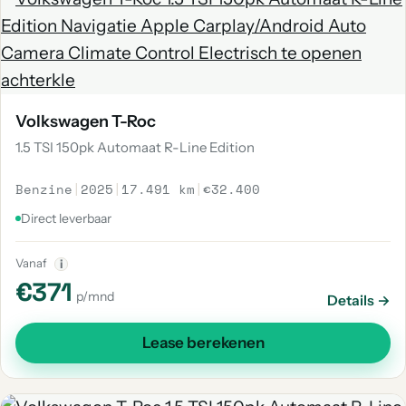
Volkswagen T-Roc
1.5 TSI 150pk Automaat R-Line Edition
Benzine
|
2025
|
17.491 km
|
€32.400
Direct leverbaar
Vanaf
i
€371
p/mnd
Details →
Lease berekenen