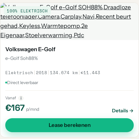
100% ELEKTRISCH
Volkswagen E-Golf
e-Golf Soh88%
Elektrisch
|
2018
|
134.674 km
|
€11.443
Direct leverbaar
Vanaf
i
€167
p/mnd
Details →
Lease berekenen