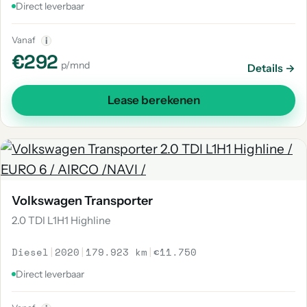
Direct leverbaar
Vanaf
i
€292
p/mnd
Details →
Lease berekenen
Volkswagen Transporter
2.0 TDI L1H1 Highline
Diesel
|
2020
|
179.923 km
|
€11.750
Direct leverbaar