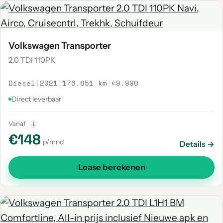
Volkswagen Transporter
2.0 TDI 110PK
Diesel
|
2021
|
176.851 km
|
€9.990
Direct leverbaar
Vanaf
i
€148
p/mnd
Details →
Lease berekenen