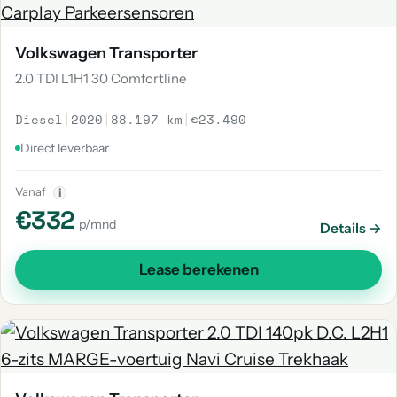
Volkswagen Transporter
2.0 TDI L1H1 30 Comfortline
Diesel
|
2020
|
88.197 km
|
€23.490
Direct leverbaar
Vanaf
i
€332
p/mnd
Details →
Lease berekenen