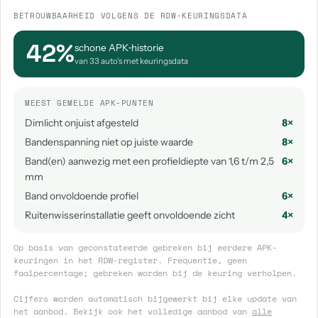
BETROUWBAARHEID VOLGENS DE RDW-KEURINGSDATA
42%
schone APK‑historie
van 33 auto's met keuringsdata
MEEST GEMELDE APK-PUNTEN
Dimlicht onjuist afgesteld
8×
Bandenspanning niet op juiste waarde
8×
Band(en) aanwezig met een profieldiepte van 1,6 t/m 2,5
6×
mm
Band onvoldoende profiel
6×
Ruitenwisserinstallatie geeft onvoldoende zicht
4×
Op basis van geconstateerde gebreken bij eerdere APK-
keuringen in het RDW-register. Frequentie, geen
faalpercentage; gebreken worden bij de keuring verholpen.
Cijfers worden automatisch bijgewerkt bij elke update van
het aanbod. Bekijk ook het volledige aanbod van
alle