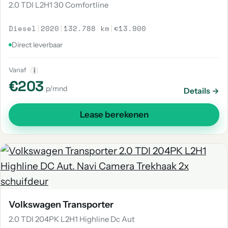
2.0 TDI L2H1 30 Comfortline
Diesel
|
2020
|
132.788 km
|
€13.900
Direct leverbaar
Vanaf
i
€203
p/mnd
Details →
Lease berekenen
Volkswagen Transporter
2.0 TDI 204PK L2H1 Highline Dc Aut