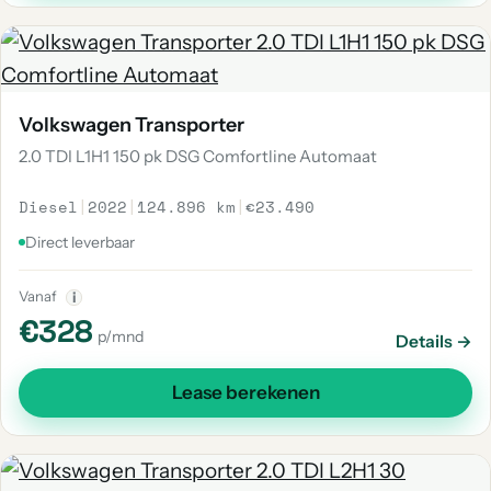
Volkswagen Transporter
2.0 TDI L1H1 150 pk DSG Comfortline Automaat
Diesel
|
2022
|
124.896 km
|
€23.490
Direct leverbaar
Vanaf
i
€328
p/mnd
Details →
Lease berekenen