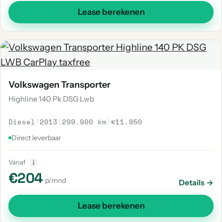
Lease berekenen
Volkswagen Transporter
Highline 140 Pk DSG Lwb
Diesel
|
2013
|
299.900 km
|
€11.950
Direct leverbaar
Vanaf
i
€204
p/mnd
Details →
Lease berekenen