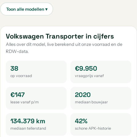
aantal: 67
aantal: 35
Volkswagen Up
Volkswagen Taigo
aantal: 30
aantal: 29
Volkswagen Caddy Maxi
Volkswagen Passat
Volkswagen Transporter in cijfers
aantal: 23
aantal: 20
Alles over dít model, live berekend uit onze voorraad en de
RDW-data.
Volkswagen Golf Sportsvan
Volkswagen Passat Variant
aantal: 18
aantal: 16
38
€9.950
Volkswagen Tayron
Volkswagen Tiguan Allspace
op voorraad
vraagprijs vanaf
aantal: 14
aantal: 14
Volkswagen Touran
Volkswagen Id.3
€147
2020
aantal: 14
aantal: 12
lease vanaf p/m
mediaan bouwjaar
Volkswagen Crafter
Volkswagen Arteon
aantal: 10
aantal: 9
134.379 km
42%
mediaan tellerstand
schone APK-historie
Volkswagen Id.4
Volkswagen Touareg
aantal: 9
aantal: 8