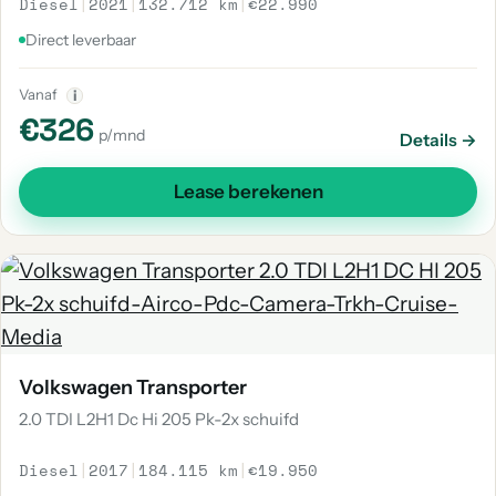
Diesel
|
2021
|
132.712 km
|
€22.990
Direct leverbaar
Vanaf
i
€326
p/mnd
Details →
Lease berekenen
Volkswagen Transporter
2.0 TDI L2H1 Dc Hi 205 Pk-2x schuifd
Diesel
|
2017
|
184.115 km
|
€19.950