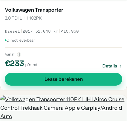
Volkswagen Transporter
2.0 TDI L1H1 102PK
Diesel
|
2017
|
51.048 km
|
€15.950
Direct leverbaar
Vanaf
i
€233
p/mnd
Details →
Lease berekenen