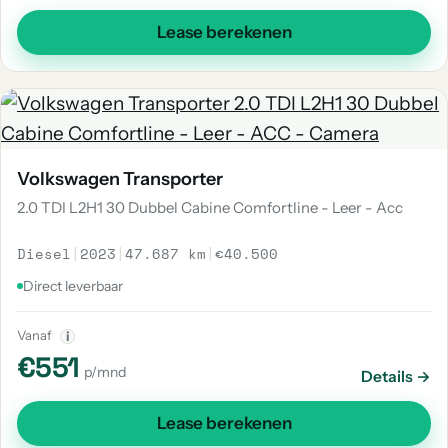
Lease berekenen
Volkswagen Transporter
2.0 TDI L2H1 30 Dubbel Cabine Comfortline - Leer - Acc
Diesel
|
2023
|
47.687 km
|
€40.500
Direct leverbaar
Vanaf
i
€551
p/mnd
Details →
Lease berekenen