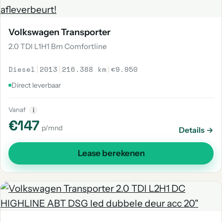
Volkswagen Transporter
2.0 TDI L1H1 Bm Comfortline
Diesel
|
2013
|
216.388 km
|
€9.950
Direct leverbaar
Vanaf
i
€147
p/mnd
Details →
Lease berekenen