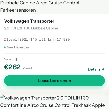
Volkswagen Transporter
2.0 TDI L2H1 30 Dubbele Cabine
Diesel
|
2021
|
145.181 km
|
€17.890
Direct leverbaar
Vanaf
i
€262
p/mnd
Details →
Lease berekenen