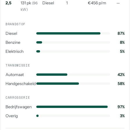
2,5
131 pk
Diesel
1
€456 p/m
—
(96
kW)
BRANDSTOF
Diesel
87%
Benzine
8%
Elektrisch
5%
TRANSMISSIE
Automaat
42%
Handgeschakeld
58%
CARROSSERIE
Bedrijfswagen
97%
Overig
3%