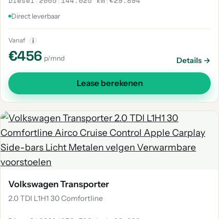
Diesel
|
2005
|
144.025 km
|
€29.894
Direct leverbaar
Vanaf
i
€456
p/mnd
Details →
Lease berekenen
Volkswagen Transporter
2.0 TDI L1H1 30 Comfortline