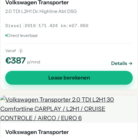
Volkswagen Transporter
2.0 TDI L2H1 Dc Highline Abt DSG
Diesel
|
2019
|
171.424 km
|
€27.950
Direct leverbaar
Vanaf
i
€387
p/mnd
Details →
Lease berekenen
Volkswagen Transporter