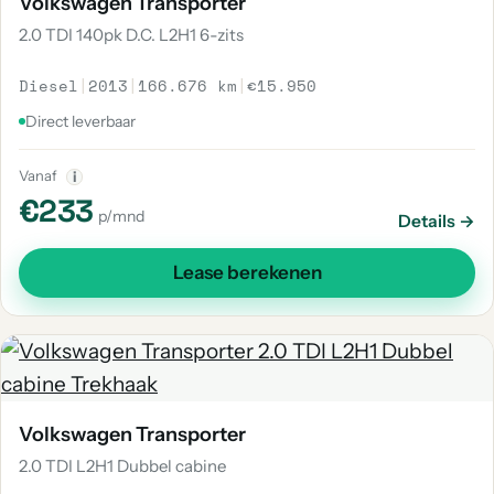
Volkswagen Transporter
2.0 TDI 140pk D.C. L2H1 6-zits
Diesel
|
2013
|
166.676 km
|
€15.950
Direct leverbaar
Vanaf
i
€233
p/mnd
Details →
Lease berekenen
Volkswagen Transporter
2.0 TDI L2H1 Dubbel cabine