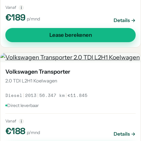
Vanaf
i
€189
p/mnd
Details →
Lease berekenen
Volkswagen Transporter
2.0 TDI L2H1 Koelwagen
Diesel
|
2013
|
56.347 km
|
€11.845
Direct leverbaar
Vanaf
i
€188
p/mnd
Details →