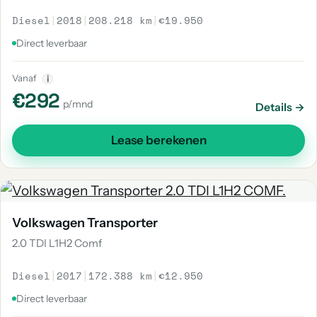
Diesel
|
2018
|
208.218 km
|
€19.950
Direct leverbaar
Vanaf
i
€292
p/mnd
Details →
Lease berekenen
Volkswagen Transporter
2.0 TDI L1H2 Comf
Diesel
|
2017
|
172.388 km
|
€12.950
Direct leverbaar