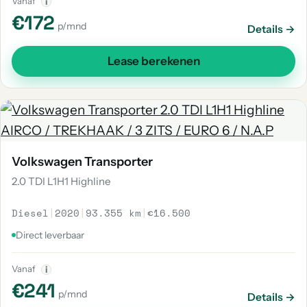
Vanaf
i
€172
p/mnd
Details →
Lease berekenen
Volkswagen Transporter
2.0 TDI L1H1 Highline
Diesel
|
2020
|
93.355 km
|
€16.500
Direct leverbaar
Vanaf
i
€241
p/mnd
Details →