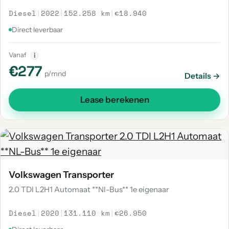
Diesel
|
2022
|
152.258 km
|
€18.940
Direct leverbaar
Vanaf
i
€277
p/mnd
Details →
Lease berekenen
Volkswagen Transporter
2.0 TDI L2H1 Automaat **Nl-Bus** 1e eigenaar
Diesel
|
2020
|
131.110 km
|
€26.950