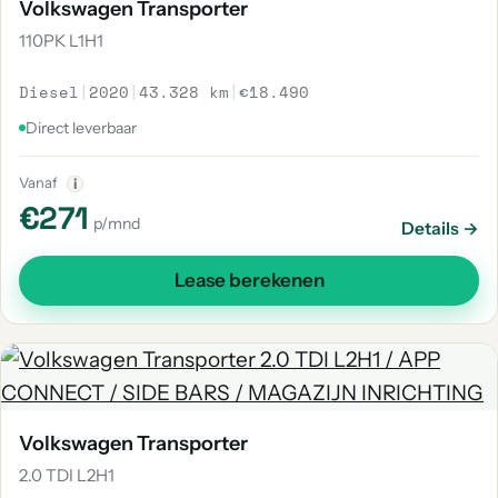
Volkswagen Transporter
110PK L1H1
Diesel
|
2020
|
43.328 km
|
€18.490
Direct leverbaar
Vanaf
i
€271
p/mnd
Details →
Lease berekenen
Volkswagen Transporter
2.0 TDI L2H1