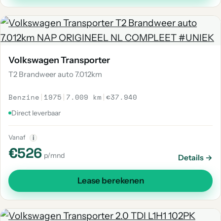
Volkswagen Transporter
T2 Brandweer auto 7.012km
Benzine
|
1975
|
7.009 km
|
€37.940
Direct leverbaar
Vanaf
i
€526
p/mnd
Details →
Lease berekenen