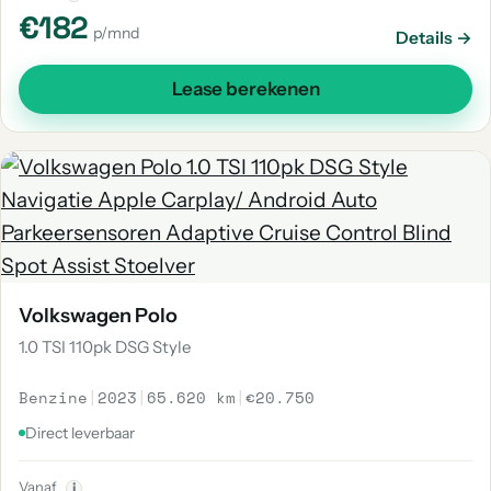
€182
p/mnd
Details →
Lease berekenen
Volkswagen Polo
1.0 TSI 110pk DSG Style
Benzine
|
2023
|
65.620 km
|
€20.750
Direct leverbaar
Vanaf
i