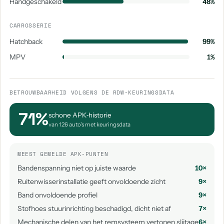
Handgeschakeld
48%
CARROSSERIE
Hatchback
99%
MPV
1%
BETROUWBAARHEID VOLGENS DE RDW-KEURINGSDATA
71%
schone APK‑historie
van 126 auto's met keuringsdata
MEEST GEMELDE APK-PUNTEN
Bandenspanning niet op juiste waarde
10×
Ruitenwisserinstallatie geeft onvoldoende zicht
9×
Band onvoldoende profiel
9×
Stofhoes stuurinrichting beschadigd, dicht niet af
7×
Mechanische delen van het remsysteem vertonen slijtage
6×