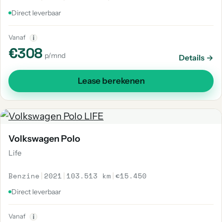
Direct leverbaar
Vanaf
i
€308
p/mnd
Details →
Lease berekenen
Volkswagen Polo
Life
Benzine
|
2021
|
103.513 km
|
€15.450
Direct leverbaar
Vanaf
i