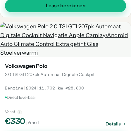
Lease berekenen
Volkswagen Polo
2.0 TSI GTI 207pk Automaat Digitale Cockpit
Benzine
|
2024
|
11.792 km
|
€28.800
Direct leverbaar
Vanaf
i
€330
p/mnd
Details →