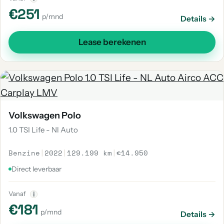
€251
p/mnd
Details →
Lease berekenen
Volkswagen Polo
1.0 TSI Life - Nl Auto
Benzine
|
2022
|
129.199 km
|
€14.950
Direct leverbaar
Vanaf
i
€181
p/mnd
Details →