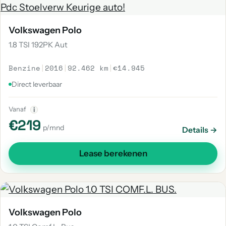
Volkswagen Polo
1.8 TSI 192PK Aut
Benzine
|
2016
|
92.462 km
|
€14.945
Direct leverbaar
Vanaf
i
€219
p/mnd
Details →
Lease berekenen
Volkswagen Polo