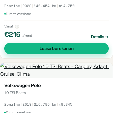
Benzine
|
2022
|
140.454 km
|
€14.750
Direct leverbaar
Vanaf
i
€216
p/mnd
Details →
Lease berekenen
Volkswagen Polo
1.0 TSI Beats
Benzine
|
2019
|
216.786 km
|
€8.845
Direct leverbaar