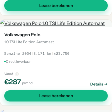
Lease berekenen
Volkswagen Polo
1.0 TSI Life Edition Automaat
Benzine
|
2024
|
8.171 km
|
€23.750
Direct leverbaar
Vanaf
i
€287
p/mnd
Details →
Lease berekenen