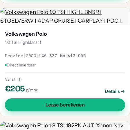
Volkswagen Polo
1.0 TSI Highl.Bnsr l
Benzine
|
2020
|
146.837 km
|
€13.995
Direct leverbaar
Vanaf
i
€205
p/mnd
Details →
Lease berekenen