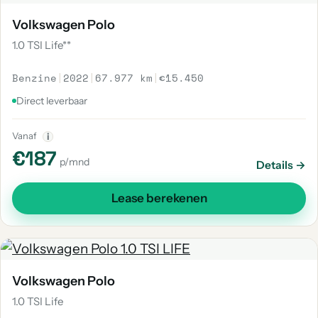
Volkswagen Polo
1.0 TSI Life**
Benzine
|
2022
|
67.977 km
|
€15.450
Direct leverbaar
Vanaf
i
€187
p/mnd
Details →
Lease berekenen
Volkswagen Polo
1.0 TSI Life