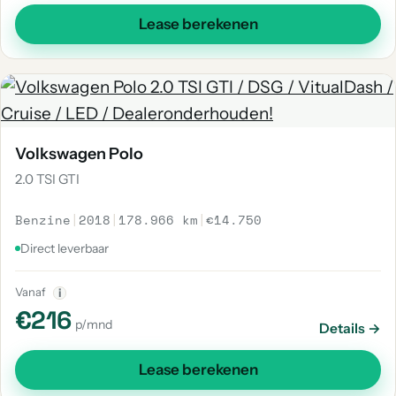
Lease berekenen
Volkswagen Polo
2.0 TSI GTI
Benzine
|
2018
|
178.966 km
|
€14.750
Direct leverbaar
Vanaf
i
€216
p/mnd
Details →
Lease berekenen