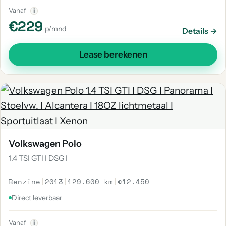
Vanaf
i
€229
p/mnd
Details →
Lease berekenen
Volkswagen Polo
1.4 TSI GTI I DSG I
Benzine
|
2013
|
129.600 km
|
€12.450
Direct leverbaar
Vanaf
i