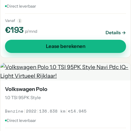
Direct leverbaar
Vanaf
i
€193
p/mnd
Details →
Lease berekenen
Volkswagen Polo
1.0 TSI 95PK Style
Benzine
|
2022
|
136.838 km
|
€14.945
Direct leverbaar