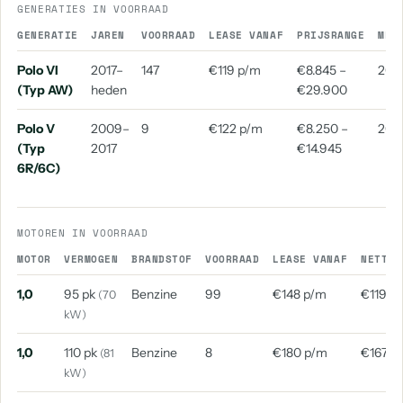
GENERATIES IN VOORRAAD
aantal: 8
aantal: 4
GENERATIE
JAREN
VOORRAAD
LEASE VANAF
PRIJSRANGE
MED
Volkswagen California
Volkswagen E-Up
Polo VI
2017–
147
€119 p/m
€8.845 –
202
aantal: 3
aantal: 3
(Typ AW)
heden
€29.900
Volkswagen Kever
Volkswagen T1
Polo V
2009–
9
€122 p/m
€8.250 –
201
aantal: 3
aantal: 3
(Typ
2017
€14.945
Volkswagen Arteon Shooting Brake
Volkswagen Cc
6R/6C)
aantal: 2
aantal: 2
Volkswagen E-Golf
Volkswagen Multivan
MOTOREN IN VOORRAAD
aantal: 2
aantal: 2
MOTOR
VERMOGEN
BRANDSTOF
VOORRAAD
LEASE VANAF
NETTO 
Volkswagen Overige
Volkswagen Scirocco
1,0
95 pk
Benzine
99
€148 p/m
€119 p
(70
aantal: 2
aantal: 2
kW)
Volkswagen 181
Volkswagen Amarok
aantal: 1
aantal: 1
1,0
110 pk
Benzine
8
€180 p/m
€167 p
(81
kW)
Volkswagen Caravelle
Volkswagen Crosspolo