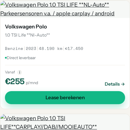
Volkswagen Polo
1.0 TSI Life **Nl-Auto**
Benzine
|
2023
|
48.190 km
|
€17.450
Direct leverbaar
Vanaf
i
€255
p/mnd
Details →
Lease berekenen