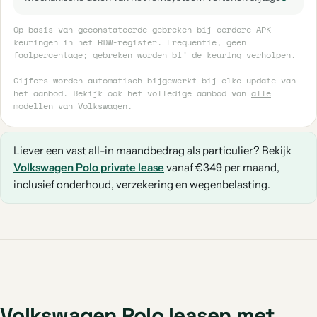
Op basis van geconstateerde gebreken bij eerdere APK-
keuringen in het RDW-register. Frequentie, geen
faalpercentage; gebreken worden bij de keuring verholpen.
Cijfers worden automatisch bijgewerkt bij elke update van
het aanbod. Bekijk ook het volledige aanbod van
alle
modellen van Volkswagen
.
Liever een vast all-in maandbedrag als particulier? Bekijk
Volkswagen Polo private lease
vanaf €349 per maand,
inclusief onderhoud, verzekering en wegenbelasting.
Volkswagen Polo leasen met