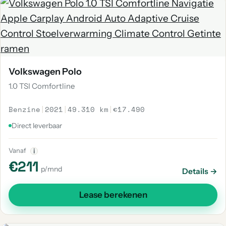
Volkswagen Polo
1.0 TSI Comfortline
Benzine
|
2021
|
49.310 km
|
€17.490
Direct leverbaar
Vanaf
i
€211
p/mnd
Details →
Lease berekenen