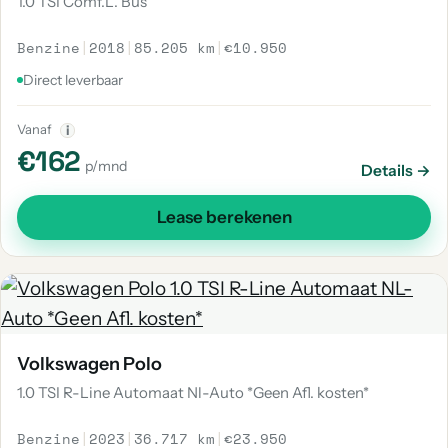
1.0 TSI Comf.L. Bus
Benzine
|
2018
|
85.205 km
|
€10.950
Direct leverbaar
Vanaf
i
€162
p/mnd
Details →
Lease berekenen
Volkswagen Polo
1.0 TSI R-Line Automaat Nl-Auto *Geen Afl. kosten*
Benzine
|
2023
|
36.717 km
|
€23.950