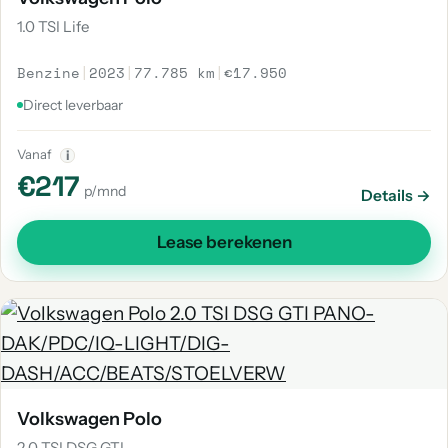
1.0 TSI Life
Benzine
|
2023
|
77.785 km
|
€17.950
Direct leverbaar
Vanaf
i
€217
p/mnd
Details →
Lease berekenen
Volkswagen Polo
2.0 TSI DSG GTI