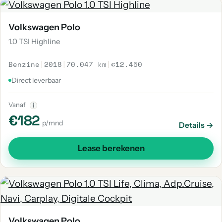
Volkswagen Polo
1.0 TSI Highline
Benzine
|
2018
|
70.047 km
|
€12.450
Direct leverbaar
Vanaf
i
€182
p/mnd
Details →
Lease berekenen
Volkswagen Polo