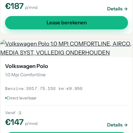
€187
p/mnd
Details →
Lease berekenen
Volkswagen Polo
1.0 Mpi Comfortline
Benzine
|
2017
|
75.152 km
|
€9.950
Direct leverbaar
Vanaf
i
€147
p/mnd
Details →