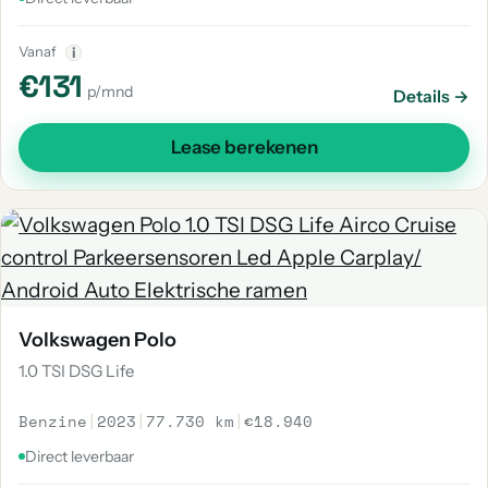
Vanaf
i
€131
p/mnd
Details →
Lease berekenen
Volkswagen Polo
1.0 TSI DSG Life
Benzine
|
2023
|
77.730 km
|
€18.940
Direct leverbaar