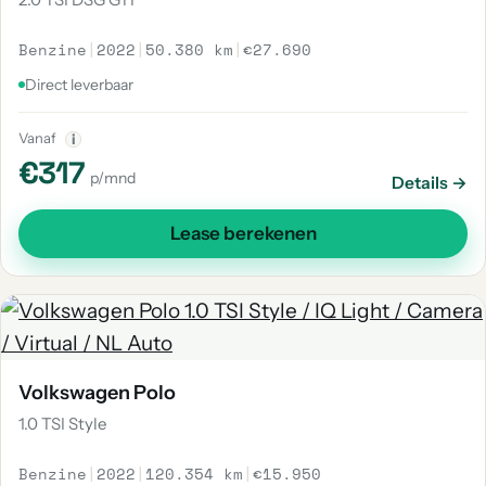
Benzine
|
2022
|
50.380 km
|
€27.690
Direct leverbaar
Vanaf
i
€317
p/mnd
Details →
Lease berekenen
Volkswagen Polo
1.0 TSI Style
Benzine
|
2022
|
120.354 km
|
€15.950