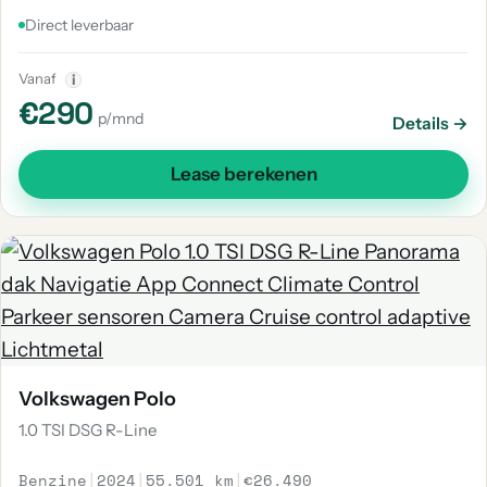
Direct leverbaar
Vanaf
i
€290
p/mnd
Details →
Lease berekenen
Volkswagen Polo
1.0 TSI DSG R-Line
Benzine
|
2024
|
55.501 km
|
€26.490