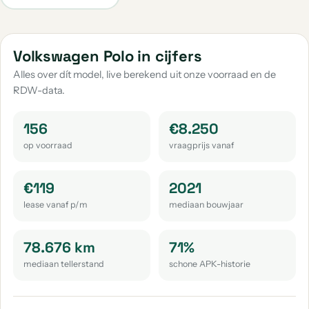
Volkswagen Taigo
Volkswagen Up
aantal: 30
aantal: 29
Volkswagen Caddy Maxi
Volkswagen Golf Sportsvan
Volkswagen Polo in cijfers
aantal: 20
aantal: 18
Alles over dít model, live berekend uit onze voorraad en de
RDW-data.
Volkswagen Passat
Volkswagen Passat Variant
aantal: 18
aantal: 16
156
€8.250
Volkswagen Tayron
Volkswagen Tiguan Allspace
op voorraad
vraagprijs vanaf
aantal: 14
aantal: 14
Volkswagen Touran
Volkswagen Id.3
€119
2021
aantal: 13
aantal: 10
lease vanaf p/m
mediaan bouwjaar
Volkswagen Arteon
Volkswagen Crafter
aantal: 9
aantal: 9
78.676 km
71%
mediaan tellerstand
schone APK-historie
Volkswagen Id.4
Volkswagen Beetle
aantal: 9
aantal: 8
Volkswagen Touareg
Volkswagen T-Roc Cabrio