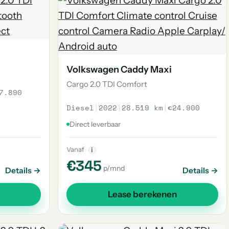
Volkswagen Caddy Maxi
Cargo 2.0 TDI Comfort
7.890
Diesel
|
2022
|
28.519 km
|
€24.900
Direct leverbaar
Vanaf
i
€345
p/mnd
Details →
Details →
Lease berekenen