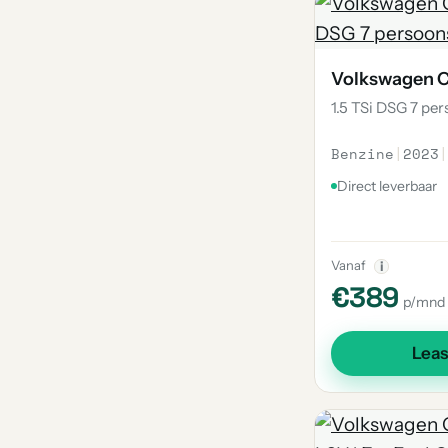
Volkswagen 
1.5 TSi DSG 7 pe
Benzine
|
2023
|
Direct leverbaar
Vanaf
i
€389
p/mnd
Lea