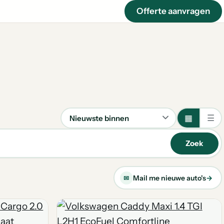
Offerte aanvragen
▦
☰
Sorteren
Zoek
Mail me nieuwe auto's
→
✉