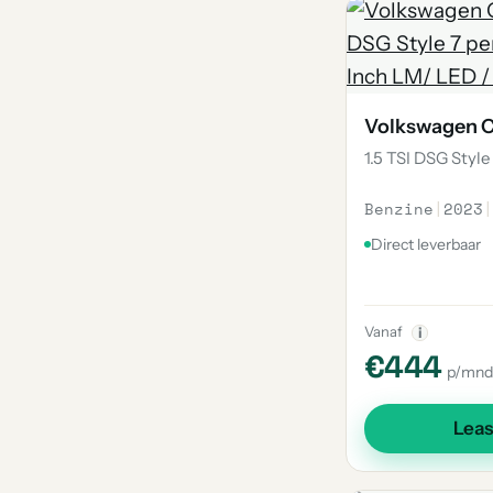
Volkswagen 
1.5 TSI DSG Style
Benzine
|
2023
|
Direct leverbaar
Vanaf
i
€444
p/mnd
Lea