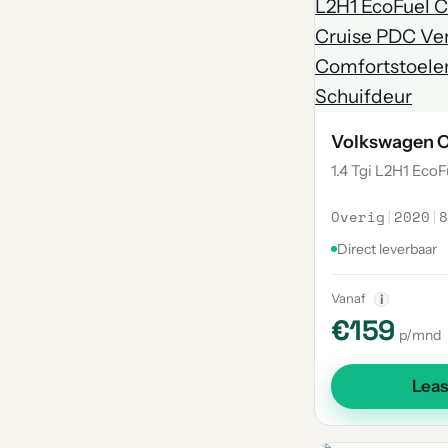
Volkswagen 
1.4 Tgi L2H1 Eco
Overig
|
2020
|
8
Direct leverbaar
Vanaf
i
€159
p/mnd
Lea