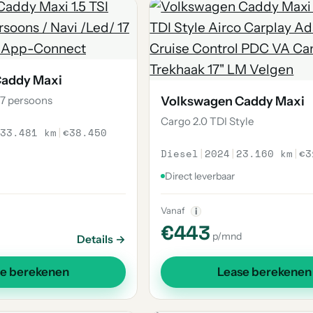
Caddy Maxi
 7 persoons
Volkswagen Caddy Maxi
Cargo 2.0 TDI Style
33.481 km
|
€38.450
Diesel
|
2024
|
23.160 km
|
€3
Direct leverbaar
Vanaf
i
€443
p/mnd
Details →
se berekenen
Lease berekenen