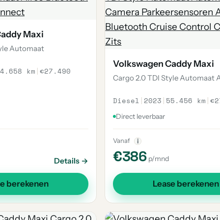
Caddy Maxi
tyle Automaat
Volkswagen Caddy Maxi
4.658 km
|
€27.490
Cargo 2.0 TDI Style Automaat
Diesel
|
2023
|
55.456 km
|
€2
Direct leverbaar
Vanaf
i
€386
p/mnd
Details →
se berekenen
Lease berekenen