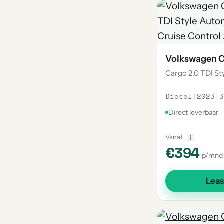
Volkswagen 
Cargo 2.0 TDI S
Diesel
|
2023
|
3
Direct leverbaar
Vanaf
i
€394
p/mnd
Lea