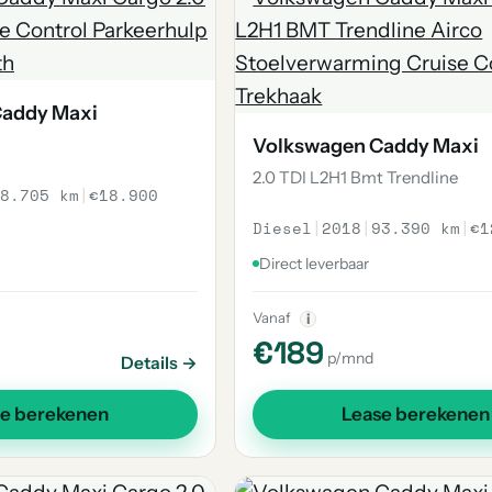
Caddy Maxi
Volkswagen Caddy Maxi
2.0 TDI L2H1 Bmt Trendline
8.705 km
|
€18.900
Diesel
|
2018
|
93.390 km
|
€1
Direct leverbaar
Vanaf
i
€189
p/mnd
Details →
se berekenen
Lease berekenen