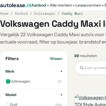
autolease
.nl
Aanbod
Alle merken
Leasevormen
Home
/
Aanbod
/
Volkswagen
/
Caddy Maxi
Volkswagen Caddy Maxi 
Vergelijk 22 Volkswagen Caddy Maxi auto's voor f
actuele voorraad, filter op bouwjaar, brandstof 
22
resultaten
Filters
Wissen
Merk
22
Volkswagen
Model
204
Golf