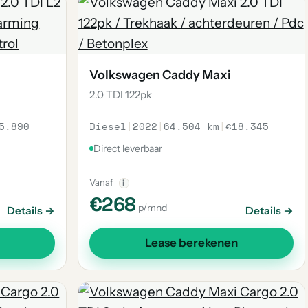
Volkswagen Caddy Maxi
2.0 TDI 122pk
5.890
Diesel
|
2022
|
64.504 km
|
€18.345
Direct leverbaar
Vanaf
i
€268
p/mnd
Details →
Details →
Lease berekenen