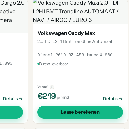
Volkswagen Caddy Maxi
2.0 TDI L2H1 Bmt Trendline Automaat
Diesel
|
2019
|
93.459 km
|
€14.950
1.890
Direct leverbaar
Vanaf
i
€219
p/mnd
Details →
Details →
Lease berekenen