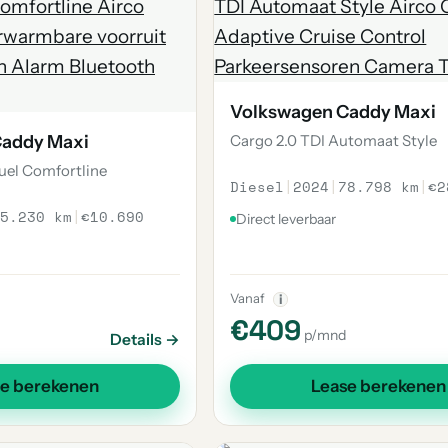
Volkswagen Caddy Maxi
Caddy Maxi
Cargo 2.0 TDI Automaat Style
Fuel Comfortline
Diesel
|
2024
|
78.798 km
|
€2
5.230 km
|
€10.690
Direct leverbaar
Vanaf
i
€409
p/mnd
Details →
se berekenen
Lease berekenen