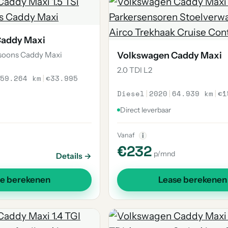
Caddy Maxi
rsoons Caddy Maxi
Volkswagen Caddy Maxi
2.0 TDI L2
59.264 km
|
€33.995
Diesel
|
2020
|
64.939 km
|
€1
Direct leverbaar
Vanaf
i
€232
p/mnd
Details →
se berekenen
Lease berekenen