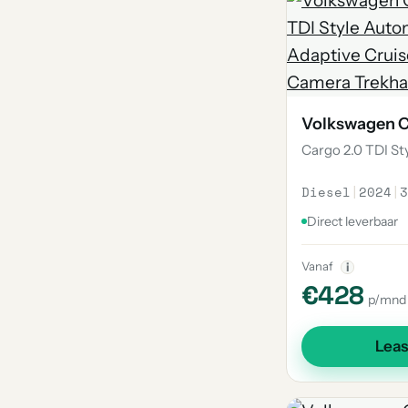
2
E-Up
2
Multivan
2
Overige
2
Cc
Volkswagen 
2
Scirocco
Cargo 2.0 TDI S
2
Arteon Shooting Brake
Diesel
|
2024
|
3
1
Sharan
Direct leverbaar
1
181
1
Jetta
Vanaf
i
€428
1
Id. Buzz Cargo
p/mnd
1
Id. Buzz
Lea
1
Amarok
1
Crosspolo