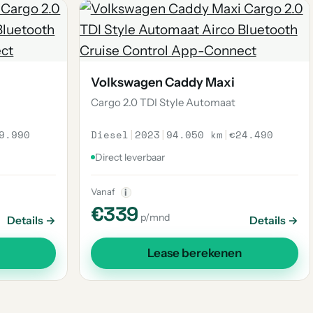
Volkswagen Caddy Maxi
Cargo 2.0 TDI Style Automaat
9.990
Diesel
|
2023
|
94.050 km
|
€24.490
Direct leverbaar
Vanaf
i
€339
p/mnd
Details →
Details →
Lease berekenen