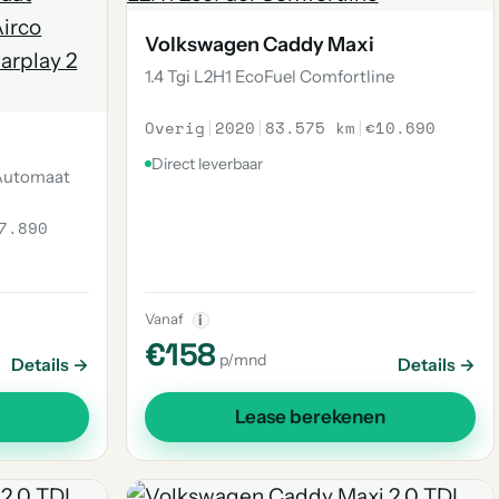
Volkswagen Caddy Maxi
1.4 Tgi L2H1 EcoFuel Comfortline
Overig
|
2020
|
83.575 km
|
€10.690
Direct leverbaar
 Automaat
7.890
Vanaf
i
€158
p/mnd
Details →
Details →
Lease berekenen