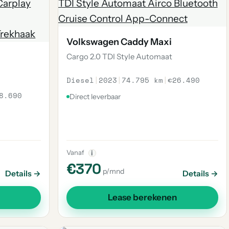
Volkswagen Caddy Maxi
Cargo 2.0 TDI Style Automaat
Diesel
|
2023
|
74.795 km
|
€26.490
8.690
Direct leverbaar
Vanaf
i
€370
p/mnd
Details →
Details →
Lease berekenen