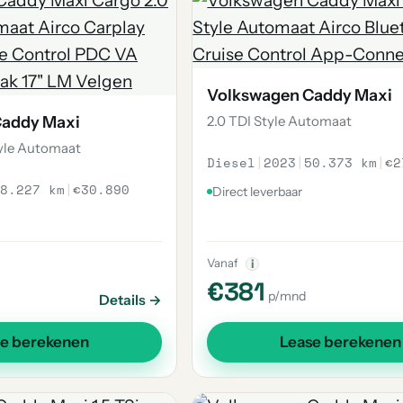
Volkswagen Caddy Maxi
Caddy Maxi
2.0 TDI Style Automaat
tyle Automaat
Diesel
|
2023
|
50.373 km
|
€2
8.227 km
|
€30.890
Direct leverbaar
Vanaf
i
€381
p/mnd
Details →
se berekenen
Lease berekenen