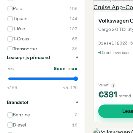
155
Polo
144
Tiguan
Volkswagen 
123
T-Roc
Cargo 2.0 TDI S
65
T-Cross
Diesel
|
2023
|
6
38
Transporter
Direct leverbaar
Leaseprijs p/maand
35
Caddy
Geen max
30
Up
Max.
30
Taigo
Vanaf
i
€100
€5.129
22
Caddy Maxi
€381
p/mnd
19
Passat
Brandstof
19
Golf Sportsvan
Lea
2
Benzine
17
Passat Variant
18
Diesel
14
Tayron