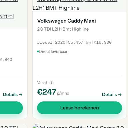
Volkswagen Caddy Maxi
2.0 TDI L2H1 Bmt Highline
Diesel
|
2020
|
55.457 km
|
€16.900
Direct leverbaar
2.940
Vanaf
i
€247
p/mnd
Details →
Details →
Lease berekenen