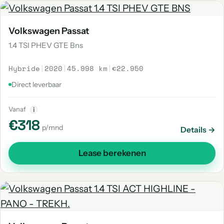
Volkswagen Passat
1.4 TSI PHEV GTE Bns
Hybride
|
2020
|
45.998 km
|
€22.950
Direct leverbaar
Vanaf
i
€318
p/mnd
Details →
Lease berekenen