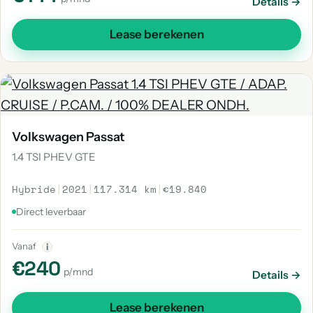
Details →
Lease berekenen
Volkswagen Passat
1.4 TSI PHEV GTE
Hybride
|
2021
|
117.314 km
|
€19.840
Direct leverbaar
Vanaf
i
€240
p/mnd
Details →
Lease berekenen