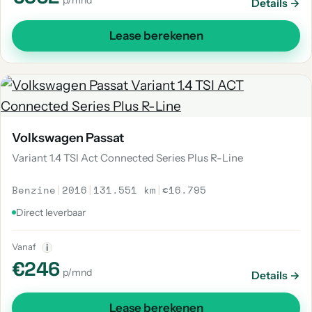
p/mnd
Details →
Lease berekenen
Volkswagen Passat
Variant 1.4 TSI Act Connected Series Plus R-Line
Benzine
|
2016
|
131.551 km
|
€16.795
Direct leverbaar
Vanaf
i
€246
p/mnd
Details →
Lease berekenen