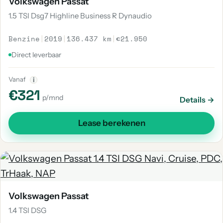
Volkswagen Passat
1.5 TSI Dsg7 Highline Business R Dynaudio
Benzine
|
2019
|
136.437 km
|
€21.950
Direct leverbaar
Vanaf
i
€321
p/mnd
Details →
Lease berekenen
Volkswagen Passat
1.4 TSI DSG