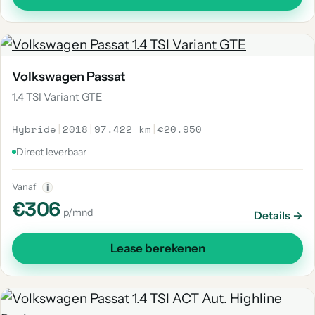
Volkswagen Passat
1.4 TSI Variant GTE
Hybride
|
2018
|
97.422 km
|
€20.950
Direct leverbaar
Vanaf
i
€306
p/mnd
Details →
Lease berekenen