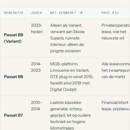
GENERATIE
JAREN
WAT KENMERKT 'M
PAST BIJ
2023–
Alleen als Variant,
Private/operati
heden
verwant aan Skoda
lease, wie het
Passat B9
Superb, ruimste
nieuwste wil
(Variant)
interieur; alleen als
jongste occasion
2014–
MQB-platform,
Alle leasevorm
2023
Limousine en Variant,
het zwaartepun
Passat B8
GTE plug-in vanaf 2015;
van de markt
facelift eind 2019 met
Digital Cockpit
2010–
Laatste klassieke
Financial/short
2014
generatie, scherp
lease, prijsbew
Passat B7
geprijsd; let op oudere
techniek en hogere
kilometrages