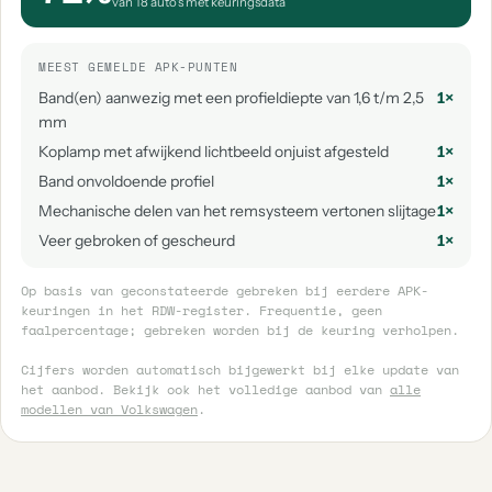
van 18 auto's met keuringsdata
MEEST GEMELDE APK-PUNTEN
Band(en) aanwezig met een profieldiepte van 1,6 t/m 2,5
1×
mm
Koplamp met afwijkend lichtbeeld onjuist afgesteld
1×
Band onvoldoende profiel
1×
Mechanische delen van het remsysteem vertonen slijtage
1×
Veer gebroken of gescheurd
1×
Op basis van geconstateerde gebreken bij eerdere APK-
keuringen in het RDW-register. Frequentie, geen
faalpercentage; gebreken worden bij de keuring verholpen.
Cijfers worden automatisch bijgewerkt bij elke update van
het aanbod. Bekijk ook het volledige aanbod van
alle
modellen van Volkswagen
.