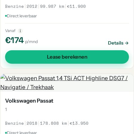
Benzine
|
2012
|
99.987 km
|
€11.900
Direct leverbaar
Vanaf
i
€174
p/mnd
Details →
Lease berekenen
Volkswagen Passat
1
Benzine
|
2018
|
178.808 km
|
€13.950
Direct leverbaar