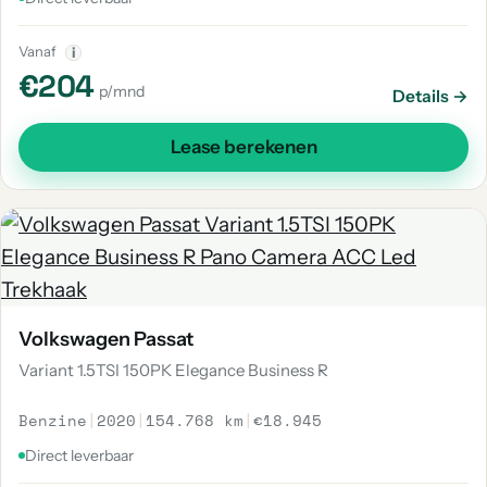
Vanaf
i
€204
p/mnd
Details →
Lease berekenen
Volkswagen Passat
Variant 1.5TSI 150PK Elegance Business R
Benzine
|
2020
|
154.768 km
|
€18.945
Direct leverbaar