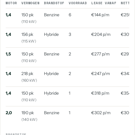
aantal: 2
aantal: 2
MOTOR
VERMOGEN
BRANDSTOF
VOORRAAD
LEASE VANAF
NETTO 
1,4
150 pk
Benzine
6
€144 p/m
€259 
Volkswagen 181
Volkswagen Amarok
aantal: 1
aantal: 1
(110 kW)
Volkswagen Caravelle
Volkswagen Crosspolo
1,4
156 pk
Hybride
3
€204 p/m
€301 p
aantal: 1
aantal: 1
(115 kW)
Volkswagen Golf Plus
Volkswagen Id. Buzz
1,5
150 pk
Benzine
2
€277 p/m
€297 
aantal: 1
aantal: 1
(110 kW)
Volkswagen Id. Buzz Cargo
Volkswagen Jetta
1,4
218 pk
Hybride
2
€247 p/m
€343 
aantal: 1
aantal: 1
(160 kW)
Volkswagen Sharan
1,4
150 pk
Hybride
1
€318 p/m
€354 
aantal: 1
(110 kW)
2,0
190 pk
Benzine
1
€302 p/m
€306 
(140 kW)
BRANDSTOF