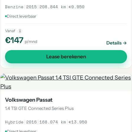
Benzine
|
2015
|
208.844 km
|
€9.950
Direct leverbaar
Vanaf
i
€147
p/mnd
Details →
Lease berekenen
Volkswagen Passat
1.4 TSI GTE Connected Series Plus
Hybride
|
2016
|
168.074 km
|
€13.950
Direct leverbaar