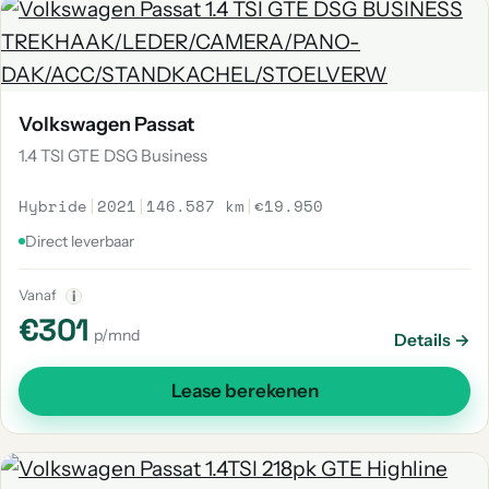
Volkswagen Passat
1.4 TSI GTE DSG Business
Hybride
|
2021
|
146.587 km
|
€19.950
Direct leverbaar
Vanaf
i
€301
p/mnd
Details →
Lease berekenen