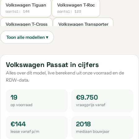
Volkswagen Tiguan
Volkswagen T-Roc
aantal: 144
aantal: 123
Volkswagen T-Cross
Volkswagen Transporter
aantal: 65
aantal: 38
Volkswagen Caddy
Volkswagen Taigo
aantal: 35
aantal: 30
Volkswagen Up
Volkswagen Caddy Maxi
Volkswagen Passat in cijfers
aantal: 30
aantal: 22
Alles over dít model, live berekend uit onze voorraad en de
RDW-data.
Volkswagen Golf Sportsvan
Volkswagen Passat Variant
aantal: 19
aantal: 17
19
€9.750
Volkswagen Tayron
Volkswagen Tiguan Allspace
op voorraad
vraagprijs vanaf
aantal: 14
aantal: 14
Volkswagen Touran
Volkswagen Id.3
€144
2018
aantal: 12
aantal: 11
lease vanaf p/m
mediaan bouwjaar