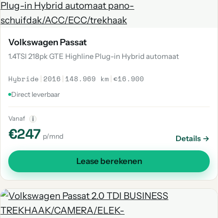
Volkswagen Passat
1.4TSI 218pk GTE Highline Plug-in Hybrid automaat
Hybride
|
2016
|
148.969 km
|
€16.900
Direct leverbaar
Vanaf
i
€247
p/mnd
Details →
Lease berekenen