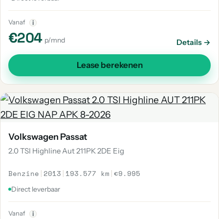
Vanaf
i
€204
p/mnd
Details →
Lease berekenen
Volkswagen Passat
2.0 TSI Highline Aut 211PK 2DE Eig
Benzine
|
2013
|
193.577 km
|
€9.995
Direct leverbaar
Vanaf
i