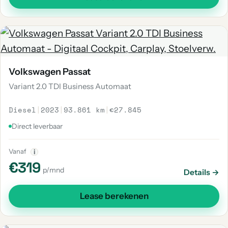
Volkswagen Passat
Variant 2.0 TDI Business Automaat
Diesel
|
2023
|
93.861 km
|
€27.845
Direct leverbaar
Vanaf
i
€319
p/mnd
Details →
Lease berekenen