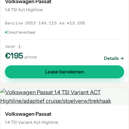
Volkswagen Passat
1.4 TSI Act Highline
Benzine
|
2015
|
149.115 km
|
€13.295
Direct leverbaar
Vanaf
i
€195
p/mnd
Details →
Lease berekenen
Volkswagen Passat
1.4 TSI Variant Act Highline