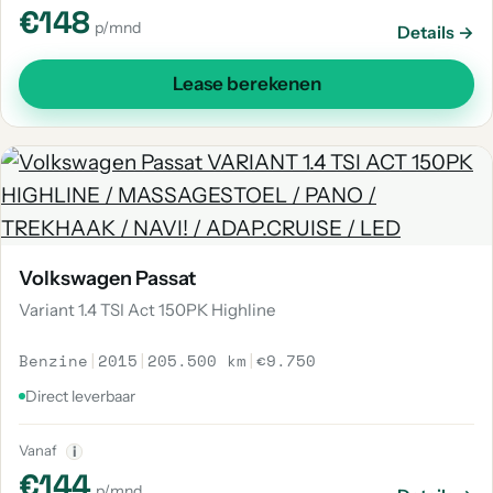
€148
p/mnd
Details →
Lease berekenen
Volkswagen Passat
Variant 1.4 TSI Act 150PK Highline
Benzine
|
2015
|
205.500 km
|
€9.750
Direct leverbaar
Vanaf
i
€144
p/mnd