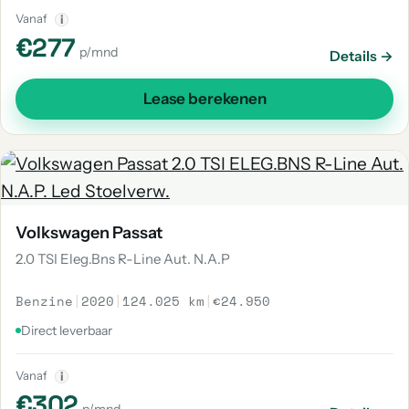
Vanaf
i
€277
p/mnd
Details →
Lease berekenen
Volkswagen Passat
2.0 TSI Eleg.Bns R-Line Aut. N.A.P
Benzine
|
2020
|
124.025 km
|
€24.950
Direct leverbaar
Vanaf
i
€302