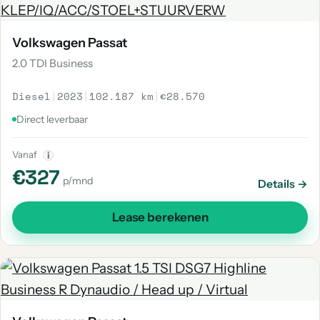
Volkswagen Passat
2.0 TDI Business
Diesel
|
2023
|
102.187 km
|
€28.570
Direct leverbaar
Vanaf
i
€327
p/mnd
Details →
Lease berekenen