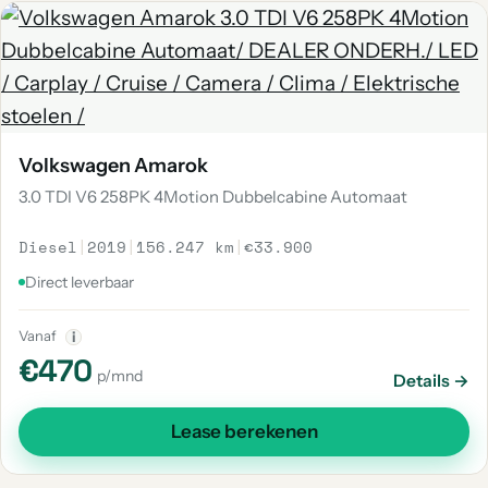
Volkswagen Amarok
3.0 TDI V6 258PK 4Motion Dubbelcabine Automaat
Diesel
|
2019
|
156.247 km
|
€33.900
Direct leverbaar
Vanaf
i
€470
p/mnd
Details →
Lease berekenen