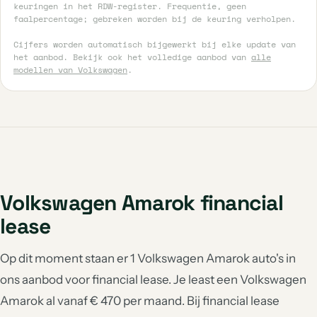
keuringen in het RDW-register. Frequentie, geen
faalpercentage; gebreken worden bij de keuring verholpen.
Cijfers worden automatisch bijgewerkt bij elke update van
het aanbod. Bekijk ook het volledige aanbod van
alle
modellen van Volkswagen
.
Volkswagen Amarok financial
lease
Op dit moment staan er 1 Volkswagen Amarok auto's in
ons aanbod voor financial lease. Je least een Volkswagen
Amarok al vanaf € 470 per maand. Bij financial lease