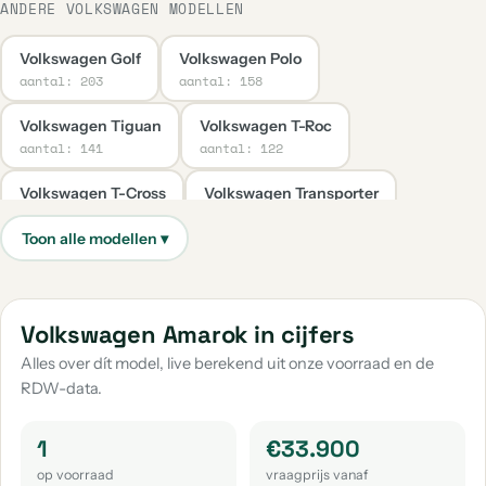
ANDERE VOLKSWAGEN MODELLEN
Volkswagen Golf
Volkswagen Polo
aantal: 203
aantal: 158
Volkswagen Tiguan
Volkswagen T-Roc
aantal: 141
aantal: 122
Volkswagen T-Cross
Volkswagen Transporter
aantal: 67
aantal: 38
Volkswagen Caddy
Volkswagen Up
aantal: 34
aantal: 31
Volkswagen Taigo
Volkswagen Caddy Maxi
Volkswagen Amarok in cijfers
aantal: 29
aantal: 23
Alles over dít model, live berekend uit onze voorraad en de
RDW-data.
Volkswagen Passat
Volkswagen Golf Sportsvan
aantal: 20
aantal: 19
1
€33.900
Volkswagen Passat Variant
Volkswagen Tayron
op voorraad
vraagprijs vanaf
aantal: 16
aantal: 14