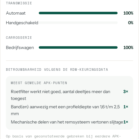
TRANSMISSIE
Volkswagen Cc
Volkswagen E-Up
Automaat
100%
aantal: 2
aantal: 2
Handgeschakeld
0%
Volkswagen Multivan
Volkswagen Overige
aantal: 2
aantal: 2
CARROSSERIE
Volkswagen Scirocco
Volkswagen 181
Bedrijfswagen
100%
aantal: 2
aantal: 1
Volkswagen Caravelle
Volkswagen Crosspolo
BETROUWBAARHEID VOLGENS DE RDW-KEURINGSDATA
aantal: 1
aantal: 1
MEEST GEMELDE APK-PUNTEN
Volkswagen Golf Plus
Volkswagen Id. Buzz
aantal: 1
aantal: 1
Roetfilter werkt niet goed, aantal deeltjes meer dan
3×
toegest
Volkswagen Id. Buzz Cargo
Volkswagen Jetta
Band(en) aanwezig met een profieldiepte van 1,6 t/m 2,5
1×
aantal: 1
aantal: 1
mm
Mechanische delen van het remsysteem vertonen slijtage
1×
Volkswagen Sharan
aantal: 1
Op basis van geconstateerde gebreken bij eerdere APK-