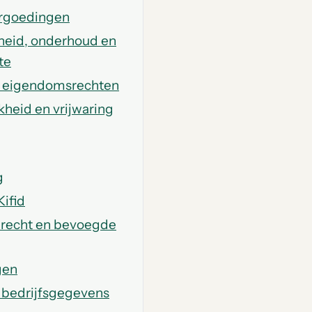
vergoedingen
rheid, onderhoud en
te
ele eigendomsrechten
jkheid en vrijwaring
g
Kifid
jk recht en bevoegde
gen
n bedrijfsgegevens