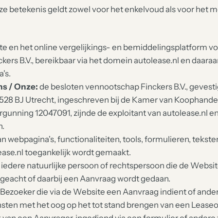
ze betekenis geldt zowel voor het enkelvoud als voor het 
e en het online vergelijkings- en bemiddelingsplatform vo
ckers B.V., bereikbaar via het domein autolease.nl en daar
's.
Ons / Onze:
de besloten vennootschap Finckers B.V., gevest
528 BJ Utrecht, ingeschreven bij de Kamer van Koophan
unning 12047091, zijnde de exploitant van autolease.nl en
n.
n webpagina's, functionaliteiten, tools, formulieren, tekst
ease.nl toegankelijk wordt gemaakt.
iedere natuurlijke persoon of rechtspersoon die de Websit
ngeacht of daarbij een Aanvraag wordt gedaan.
Bezoeker die via de Website een Aanvraag indient of ande
sten met het oog op het tot stand brengen van een Leas