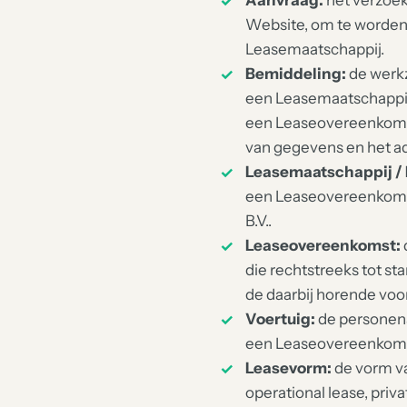
Aanvraag:
het verzoek
Website, om te worden 
Leasemaatschappij.
Bemiddeling:
de werkz
een Leasemaatschappij 
een Leaseovereenkomst
van gegevens en het a
Leasemaatschappij / 
een Leaseovereenkomst 
B.V..
Leaseovereenkomst:
die rechtstreeks tot s
de daarbij horende voo
Voertuig:
de personena
een Leaseovereenkomst
Leasevorm:
de vorm va
operational lease, priva