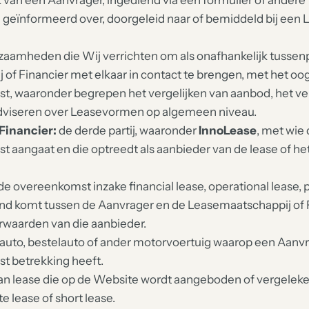
 van een Aanvrager, ingediend via een formulier of andere f
geïnformeerd over, doorgeleid naar of bemiddeld bij een 
aamheden die Wij verrichten om als onafhankelijk tusse
of Financier met elkaar in contact te brengen, met het oo
, waaronder begrepen het vergelijken van aanbod, het v
dviseren over Leasevormen op algemeen niveau.
Financier:
de derde partij, waaronder
InnoLease
, met wie
aangaat en die optreedt als aanbieder van de lease of het 
de overeenkomst inzake financial lease, operational lease, p
tand komt tussen de Aanvrager en de Leasemaatschappij of F
rwaarden van die aanbieder.
uto, bestelauto of ander motorvoertuig waarop een Aanvr
 betrekking heeft.
n lease die op de Website wordt aangeboden of vergeleken,
te lease of short lease.