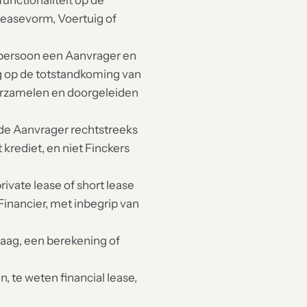
unctionaliteit op de
Leasevorm, Voertuig of
npersoon een Aanvrager en
g op de totstandkoming van
erzamelen en doorgeleiden
 de Aanvrager rechtstreeks
krediet, en niet Finckers
rivate lease of short lease
inancier, met inbegrip van
aag, een berekening of
 te weten financial lease,