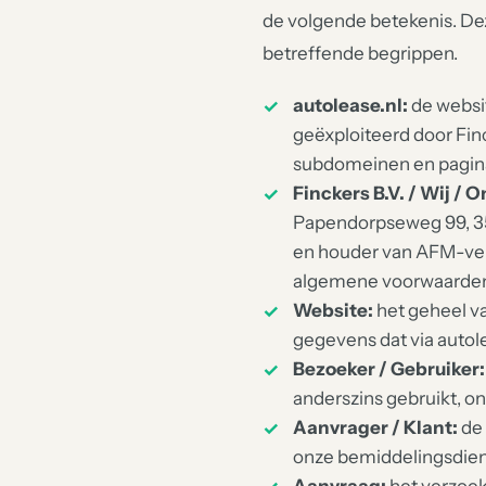
de volgende betekenis. De
betreffende begrippen.
autolease.nl:
de websit
geëxploiteerd door Fin
subdomeinen en pagina
Finckers B.V. / Wij / 
Papendorpseweg 99, 3
en houder van AFM-verg
algemene voorwaarde
Website:
het geheel va
gegevens dat via autol
Bezoeker / Gebruiker:
anderszins gebruikt, o
Aanvrager / Klant:
de 
onze bemiddelingsdien