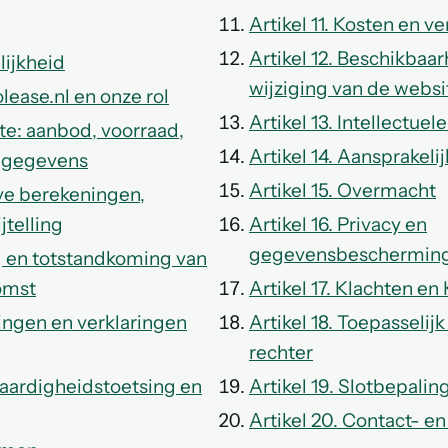
Artikel 11. Kosten en 
Artikel 12. Beschikbaa
lijkheid
wijziging van de websi
olease.nl en onze rol
Artikel 13. Intellectu
ite: aanbod, voorraad,
Artikel 14. Aansprakeli
iggegevens
Artikel 15. Overmacht
eve berekeningen,
jtelling
Artikel 16. Privacy en
gegevensbeschermin
g en totstandkoming van
omst
Artikel 17. Klachten en 
tingen en verklaringen
Artikel 18. Toepasseli
rechter
waardigheidstoetsing en
Artikel 19. Slotbepalin
Artikel 20. Contact- e