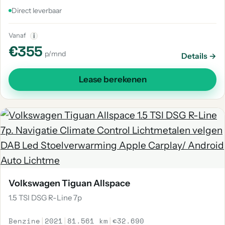
Direct leverbaar
Vanaf
i
€355
p/mnd
Details →
Lease berekenen
Volkswagen Tiguan Allspace
1.5 TSI DSG R-Line 7p
Benzine
|
2021
|
81.561 km
|
€32.690