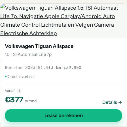
Volkswagen Tiguan Allspace
1.5 TSI Automaat Life 7p
Benzine
|
2023
|
91.413 km
|
€32.890
Direct leverbaar
Vanaf
i
€377
p/mnd
Details →
Lease berekenen