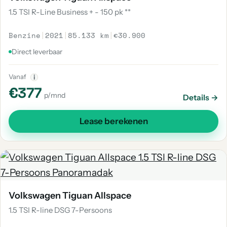
1.5 TSI R-Line Business + - 150 pk **
Benzine
|
2021
|
85.133 km
|
€30.900
Direct leverbaar
Vanaf
i
€377
p/mnd
Details →
Lease berekenen
Volkswagen Tiguan Allspace
1.5 TSI R-line DSG 7-Persoons