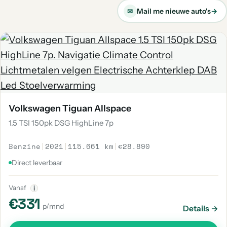
Mail me nieuwe auto's
→
✉
Volkswagen Tiguan Allspace
1.5 TSI 150pk DSG HighLine 7p
Benzine
|
2021
|
115.661 km
|
€28.890
Direct leverbaar
Vanaf
i
€331
p/mnd
Details →