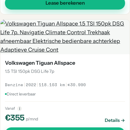
Lease berekenen
Volkswagen Tiguan Allspace
1.5 TSI 150pk DSG Life 7p
Benzine
|
2022
|
118.103 km
|
€30.990
Direct leverbaar
Vanaf
i
€355
p/mnd
Details →