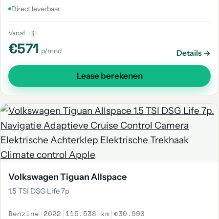
Direct leverbaar
Vanaf
i
€571
p/mnd
Details →
Lease berekenen
Volkswagen Tiguan Allspace
1.5 TSI DSG Life 7p
Benzine
|
2022
|
115.538 km
|
€30.990