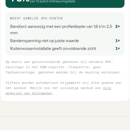
van 12 auto's met keuringsdata
MEEST GEMELDE APK-PUNTEN
Band(en) aanwezig met een profieldiepte van 1,6 t/m 2,5
2×
mm
Bandenspanning niet op juiste waarde
1×
Ruitenwisserinstallatie geeft onvoldoende zicht
1×
Op basis van geconstateerde gebreken bij eerdere APK-
keuringen in het RDW-register. Frequentie, geen
faalpercentage; gebreken worden bij de keuring verholpen.
Cijfers worden automatisch bijgewerkt bij elke update van
het aanbod. Bekijk ook het volledige aanbod van
alle
modellen van Volkswagen
.