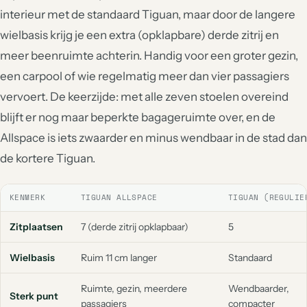
interieur met de standaard Tiguan, maar door de langere
wielbasis krijg je een extra (opklapbare) derde zitrij en
meer beenruimte achterin. Handig voor een groter gezin,
een carpool of wie regelmatig meer dan vier passagiers
vervoert. De keerzijde: met alle zeven stoelen overeind
blijft er nog maar beperkte bagageruimte over, en de
Allspace is iets zwaarder en minus wendbaar in de stad dan
de kortere Tiguan.
KENMERK
TIGUAN ALLSPACE
TIGUAN (REGULIE
Zitplaatsen
7 (derde zitrij opklapbaar)
5
Wielbasis
Ruim 11 cm langer
Standaard
Ruimte, gezin, meerdere
Wendbaarder,
Sterk punt
passagiers
compacter