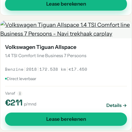
Lease berekenen
Volkswagen Tiguan Allspace
1.4 TSI Comfort line Business 7 Persoons
Benzine
|
2018
|
172.538 km
|
€17.450
Direct leverbaar
Vanaf
i
€211
p/mnd
Details →
Lease berekenen