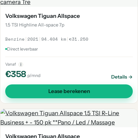
Volkswagen Tiguan Allspace
1.5 TSI Highline All-space 7p
Benzine
|
2021
|
94.404 km
|
€31.250
Direct leverbaar
Vanaf
i
€358
p/mnd
Details →
Lease berekenen
Volkswagen Tiguan Allspace