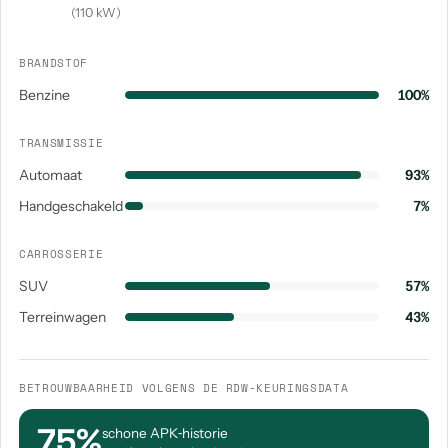
aantal: 1
aantal: 1
(110 kW)
Volkswagen Id. Buzz Cargo
Volkswagen Jetta
BRANDSTOF
aantal: 1
aantal: 1
Benzine
100%
Volkswagen Sharan
aantal: 1
TRANSMISSIE
Automaat
93%
Handgeschakeld
7%
CARROSSERIE
SUV
57%
Terreinwagen
43%
BETROUWBAARHEID VOLGENS DE RDW-KEURINGSDATA
75%
schone APK‑historie