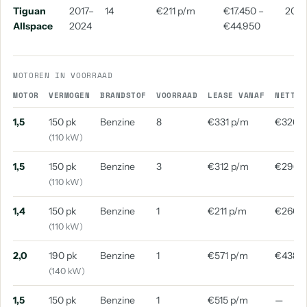
Tiguan
2017–
14
€211 p/m
€17.450 –
2021
aantal: 3
aantal: 3
Allspace
2024
€44.950
Volkswagen Kever
Volkswagen T1
aantal: 3
aantal: 3
MOTOREN IN VOORRAAD
Volkswagen Arteon Shooting Brake
Volkswagen Cc
MOTOR
VERMOGEN
BRANDSTOF
VOORRAAD
LEASE VANAF
NETTO 
aantal: 2
aantal: 2
1,5
150 pk
Benzine
8
€331 p/m
€326 
Volkswagen E-Up
Volkswagen Multivan
(110 kW)
aantal: 2
aantal: 2
1,5
150 pk
Benzine
3
€312 p/m
€296 
Volkswagen Overige
Volkswagen Scirocco
(110 kW)
aantal: 2
aantal: 2
1,4
150 pk
Benzine
1
€211 p/m
€260 
Volkswagen 181
Volkswagen Amarok
aantal: 1
aantal: 1
(110 kW)
Volkswagen Caravelle
Volkswagen Crosspolo
2,0
190 pk
Benzine
1
€571 p/m
€438 
aantal: 1
aantal: 1
(140 kW)
Volkswagen Golf Plus
Volkswagen Id. Buzz
1,5
150 pk
Benzine
1
€515 p/m
—