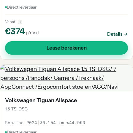
Direct leverbaar
Vanaf
i
€374
p/mnd
Details →
Lease berekenen
Volkswagen Tiguan Allspace
1.5 TSI DSG
Benzine
|
2024
|
30.154 km
|
€44.950
Direct leverbaar