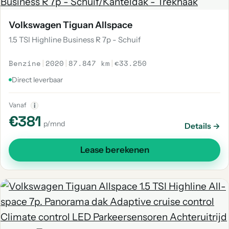
Volkswagen Tiguan Allspace
1.5 TSI Highline Business R 7p - Schuif
Benzine
|
2020
|
87.847 km
|
€33.250
Direct leverbaar
Vanaf
i
€381
p/mnd
Details →
Lease berekenen