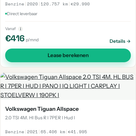
Benzine
|
2020
|
120.757 km
|
€29.990
Direct leverbaar
Vanaf
i
€416
p/mnd
Details →
Lease berekenen
Volkswagen Tiguan Allspace
2.0 TSI 4M. Hl Bus R l 7PER l Hud l
Benzine
|
2021
|
65.406 km
|
€41.995