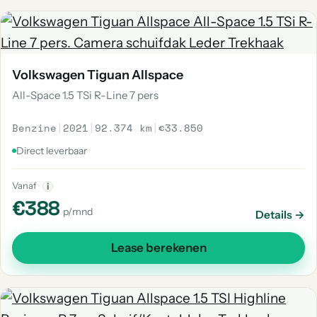
Volkswagen Tiguan Allspace
All-Space 1.5 TSi R-Line 7 pers
Benzine
|
2021
|
92.374 km
|
€33.850
Direct leverbaar
Vanaf
i
€388
p/mnd
Details →
Lease berekenen