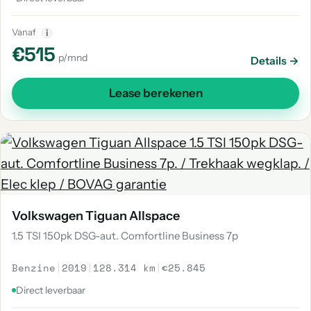
Vanaf
i
€515
p/mnd
Details →
Lease berekenen
Volkswagen Tiguan Allspace
1.5 TSI 150pk DSG-aut. Comfortline Business 7p
Benzine
|
2019
|
128.314 km
|
€25.845
Direct leverbaar