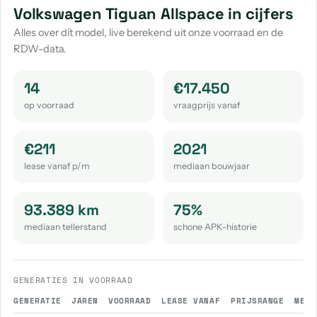
Volkswagen Up
Volkswagen Caddy Maxi
Volkswagen Tiguan Allspace in cijfers
aantal: 30
aantal: 22
Alles over dít model, live berekend uit onze voorraad en de
RDW-data.
Volkswagen Golf Sportsvan
Volkswagen Passat
aantal: 19
aantal: 19
14
€17.450
Volkswagen Passat Variant
Volkswagen Tayron
op voorraad
vraagprijs vanaf
aantal: 17
aantal: 14
Volkswagen Touran
Volkswagen Id.3
€211
2021
aantal: 12
aantal: 11
lease vanaf p/m
mediaan bouwjaar
Volkswagen Crafter
Volkswagen Arteon
aantal: 10
aantal: 9
93.389 km
75%
mediaan tellerstand
schone APK-historie
Volkswagen Id.4
Volkswagen Beetle
aantal: 9
aantal: 8
Volkswagen Touareg
Volkswagen T-Roc Cabrio
GENERATIES IN VOORRAAD
aantal: 8
aantal: 4
GENERATIE
JAREN
VOORRAAD
LEASE VANAF
PRIJSRANGE
MEDI
Volkswagen California
Volkswagen E-Golf