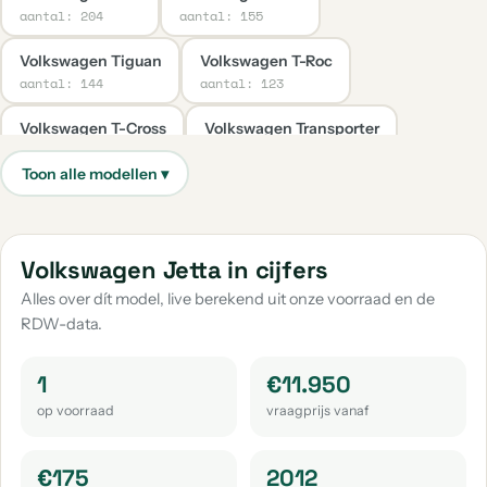
aantal: 204
aantal: 155
Volkswagen Tiguan
Volkswagen T-Roc
aantal: 144
aantal: 123
Volkswagen T-Cross
Volkswagen Transporter
aantal: 65
aantal: 38
Volkswagen Caddy
Volkswagen Taigo
aantal: 35
aantal: 30
Volkswagen Up
Volkswagen Caddy Maxi
Volkswagen Jetta in cijfers
aantal: 30
aantal: 22
Alles over dít model, live berekend uit onze voorraad en de
RDW-data.
Volkswagen Golf Sportsvan
Volkswagen Passat
aantal: 19
aantal: 19
1
€11.950
Volkswagen Passat Variant
Volkswagen Tayron
op voorraad
vraagprijs vanaf
aantal: 17
aantal: 14
Volkswagen Tiguan Allspace
Volkswagen Touran
€175
2012