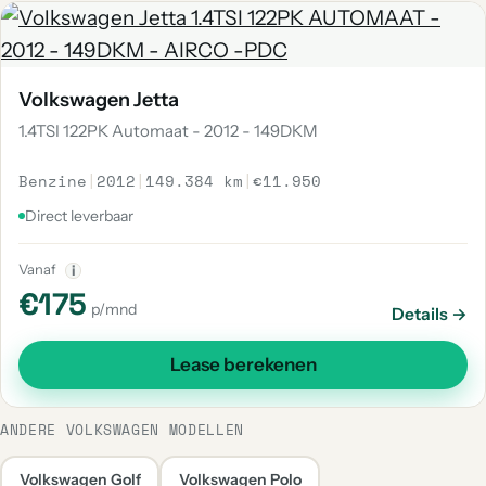
Volkswagen Jetta
1.4TSI 122PK Automaat - 2012 - 149DKM
Benzine
|
2012
|
149.384 km
|
€11.950
Direct leverbaar
Vanaf
i
€175
p/mnd
Details →
Lease berekenen
ANDERE VOLKSWAGEN MODELLEN
Volkswagen Golf
Volkswagen Polo