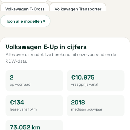
Volkswagen T-Cross
Volkswagen Transporter
aantal: 66
aantal: 39
Volkswagen Caddy
Volkswagen Taigo
aantal: 37
aantal: 31
Volkswagen Up
Volkswagen Caddy Maxi
Volkswagen E-Up in cijfers
aantal: 30
aantal: 22
Alles over dít model, live berekend uit onze voorraad en de
RDW-data.
Volkswagen Golf Sportsvan
Volkswagen Passat
aantal: 20
aantal: 18
2
€10.975
Volkswagen Passat Variant
Volkswagen Tayron
op voorraad
vraagprijs vanaf
aantal: 17
aantal: 14
Volkswagen Tiguan Allspace
Volkswagen Touran
€134
2018
aantal: 14
aantal: 13
lease vanaf p/m
mediaan bouwjaar
Volkswagen Id.3
Volkswagen Crafter
aantal: 11
aantal: 10
73.052 km