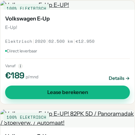
100% ELEKTRISCH
Volkswagen E-Up
E-Up!
Elektrisch
|
2020
|
62.500 km
|
€12.950
Direct leverbaar
Vanaf
i
€189
p/mnd
Details →
Lease berekenen
100% ELEKTRISCH