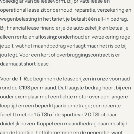
volledig af van de leasevorm. Bij
private lease
en
operational lease
zit onderhoud, reparatie, verzekering en
wegenbelasting in het tarief, je betaalt één all-in bedrag.
Bij
financial lease
financier je de auto zakelijk en betaal je
alleen rente en aflossing; onderhoud en verzekering regel
je zelf, wat het maandbedrag verlaagt maar het risico bij
jou legt. Voor een kort of overbruggingscontract is er
daarnaast
short lease
.
Voor de T-Roc beginnen de leaseprijzen in onze voorraad
rond de €193 per maand. Dat laagste bedrag hoort bij een
ouder exemplaar met een lichte motor over een langere
looptijd en een beperkt jaarkilometrage; een recente
facelift met de 1.5 TSI of de sportieve 2.0 TSI zit daar
duidelijk boven. Koppel een maandbedrag daarom altijd
aan de looptijd, het kilometrage en de generatie, want