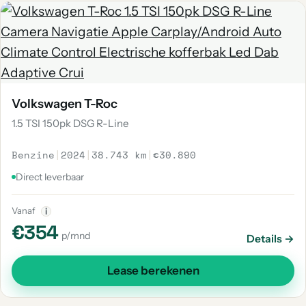
Volkswagen T-Roc
1.5 TSI 150pk DSG R-Line
Benzine
|
2024
|
38.743 km
|
€30.890
Direct leverbaar
Vanaf
i
€354
p/mnd
Details →
Lease berekenen