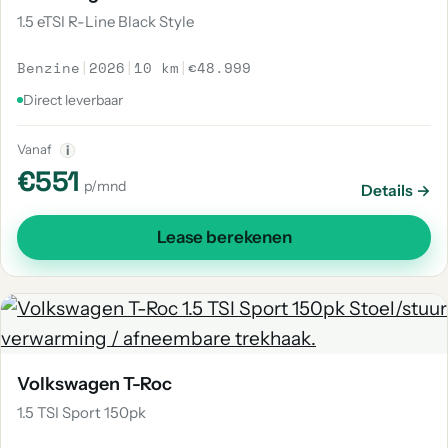
1.5 eTSI R-Line Black Style
Benzine
|
2026
|
10 km
|
€48.999
Direct leverbaar
Vanaf
i
€551
p/mnd
Details →
Lease berekenen
Volkswagen T-Roc
1.5 TSI Sport 150pk