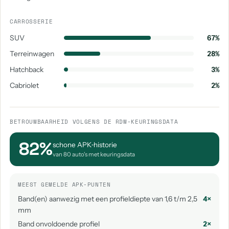
CARROSSERIE
SUV
67%
Terreinwagen
28%
Hatchback
3%
Cabriolet
2%
BETROUWBAARHEID VOLGENS DE RDW-KEURINGSDATA
82%
schone APK‑historie
van 80 auto's met keuringsdata
MEEST GEMELDE APK-PUNTEN
Band(en) aanwezig met een profieldiepte van 1,6 t/m 2,5
4×
mm
Band onvoldoende profiel
2×