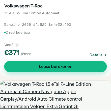
Volkswagen T-Roc
1.5 eTsi R-Line Edition Automaat
Benzine
|
2025
|
14.525 km
|
€32.400
Direct leverbaar
Vanaf
i
€371
p/mnd
Details →
Lease berekenen