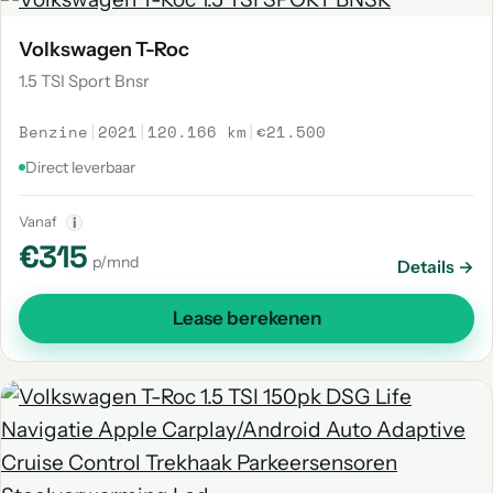
Volkswagen T-Roc
1.5 TSI Sport Bnsr
Benzine
|
2021
|
120.166 km
|
€21.500
Direct leverbaar
Vanaf
i
€315
p/mnd
Details →
Lease berekenen