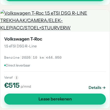
Volkswagen T-Roc
1.5 eTSI DSG R-Line
Benzine
|
2026
|
10 km
|
€44.950
Direct leverbaar
Vanaf
i
€515
p/mnd
Details →
Lease berekenen