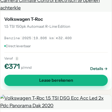
Volkswagen T-Roc
1.5 TSI 150pk Automaat R-Line Edition
Benzine
|
2025
|
19.806 km
|
€32.400
Direct leverbaar
Vanaf
i
€371
p/mnd
Details →
Lease berekenen