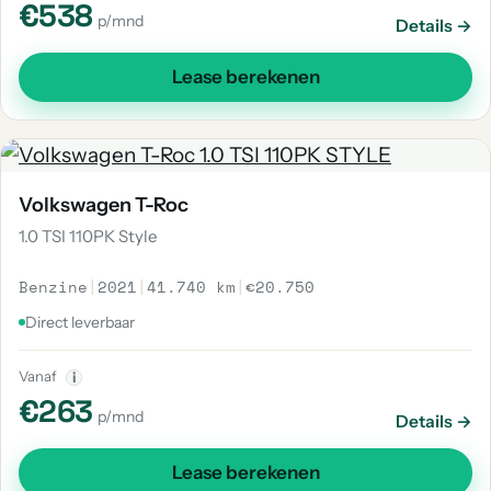
€538
p/mnd
Details →
Lease berekenen
Volkswagen T-Roc
1.0 TSI 110PK Style
Benzine
|
2021
|
41.740 km
|
€20.750
Direct leverbaar
Vanaf
i
€263
p/mnd
Details →
Lease berekenen