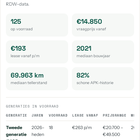
RDW-data.
Volkswagen Golf Sportsvan
Volkswagen Passat Variant
aantal: 18
aantal: 16
125
€14.850
Volkswagen Tayron
Volkswagen Tiguan Allspace
op voorraad
vraagprijs vanaf
aantal: 14
aantal: 14
Volkswagen Touran
Volkswagen Id.3
€193
2021
aantal: 14
aantal: 12
lease vanaf p/m
mediaan bouwjaar
Volkswagen Crafter
Volkswagen Arteon
aantal: 10
aantal: 9
69.963 km
82%
mediaan tellerstand
schone APK-historie
Volkswagen Id.4
Volkswagen Touareg
aantal: 9
aantal: 8
Volkswagen Beetle
Volkswagen E-Golf
GENERATIES IN VOORRAAD
aantal: 7
aantal: 4
GENERATIE
JAREN
VOORRAAD
LEASE VANAF
PRIJSRANGE
MED
Volkswagen T-Roc Cabrio
Volkswagen California
Tweede
2026–
18
€263 p/m
€20.700 –
202
aantal: 4
aantal: 3
generatie
heden
€49.500