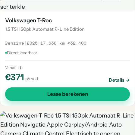
Volkswagen T-Roc
1.5 TSI 150pk Automaat R-Line Edition
Benzine
|
2025
|
17.638 km
|
€32.400
Direct leverbaar
Vanaf
i
€371
p/mnd
Details →
Lease berekenen