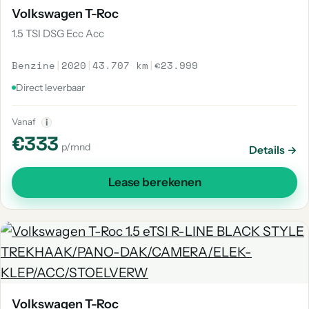
Volkswagen T-Roc
1.5 TSI DSG Ecc Acc
Benzine
|
2020
|
43.707 km
|
€23.999
Direct leverbaar
Vanaf
i
€333
p/mnd
Details →
Lease berekenen
Volkswagen T-Roc