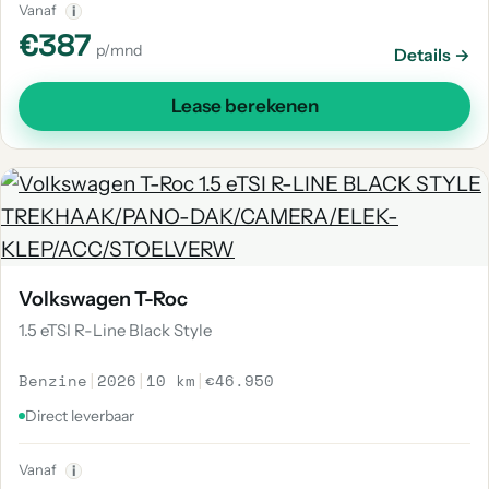
Vanaf
i
€387
p/mnd
Details →
Lease berekenen
Volkswagen T-Roc
1.5 eTSI R-Line Black Style
Benzine
|
2026
|
10 km
|
€46.950
Direct leverbaar
Vanaf
i