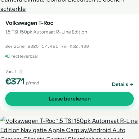
Volkswagen T-Roc
1.5 TSI 150pk Automaat R-Line Edition
Benzine
|
2025
|
17.491 km
|
€32.400
Direct leverbaar
Vanaf
i
€371
p/mnd
Details →
Lease berekenen