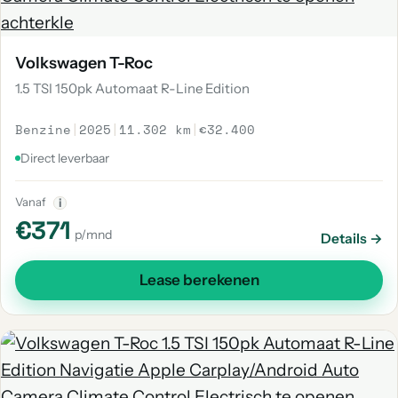
Volkswagen T-Roc
1.5 TSI 150pk Automaat R-Line Edition
Benzine
|
2025
|
11.302 km
|
€32.400
Direct leverbaar
Vanaf
i
€371
p/mnd
Details →
Lease berekenen