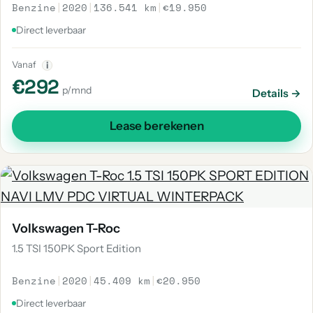
Benzine
|
2020
|
136.541 km
|
€19.950
Direct leverbaar
Vanaf
i
€292
p/mnd
Details →
Lease berekenen
Volkswagen T-Roc
1.5 TSI 150PK Sport Edition
Benzine
|
2020
|
45.409 km
|
€20.950
Direct leverbaar