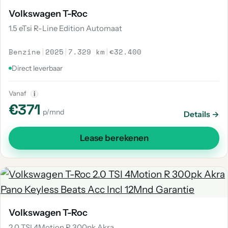
Volkswagen T-Roc
1.5 eTsi R-Line Edition Automaat
Benzine
|
2025
|
7.329 km
|
€32.400
Direct leverbaar
Vanaf
i
€371
p/mnd
Details →
Lease berekenen
Volkswagen T-Roc
2.0 TSI 4Motion R 300pk Akra