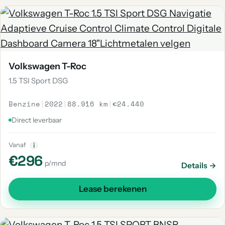
Volkswagen T-Roc
1.5 TSI Sport DSG
Benzine
|
2022
|
88.916 km
|
€24.440
Direct leverbaar
Vanaf
i
€296
p/mnd
Details →
Lease berekenen