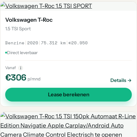
Volkswagen T-Roc
1.5 TSI Sport
Benzine
|
2020
|
75.312 km
|
€20.950
Direct leverbaar
Vanaf
i
€306
p/mnd
Details →
Lease berekenen