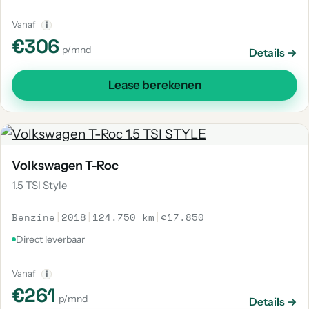
Vanaf
i
€306
p/mnd
Details →
Lease berekenen
Volkswagen T-Roc
1.5 TSI Style
Benzine
|
2018
|
124.750 km
|
€17.850
Direct leverbaar
Vanaf
i
€261
p/mnd
Details →