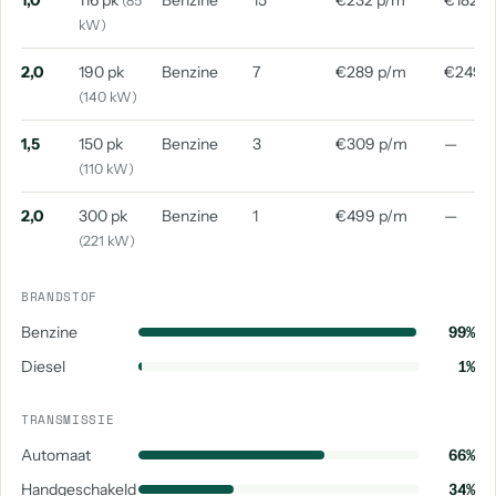
1,0
116 pk
Benzine
15
€232 p/m
€182 p
(85
aantal: 1
aantal: 1
kW)
Volkswagen Sharan
2,0
190 pk
Benzine
7
€289 p/m
€249 
aantal: 1
(140 kW)
1,5
150 pk
Benzine
3
€309 p/m
—
(110 kW)
2,0
300 pk
Benzine
1
€499 p/m
—
(221 kW)
BRANDSTOF
Benzine
99%
Diesel
1%
TRANSMISSIE
Automaat
66%
Handgeschakeld
34%