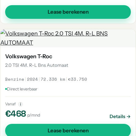
Lease berekenen
Volkswagen T-Roc
2.0 TSI 4M. R-L Bns Automaat
Benzine
|
2024
|
72.336 km
|
€33.750
Direct leverbaar
Vanaf
i
€468
p/mnd
Details →
Lease berekenen