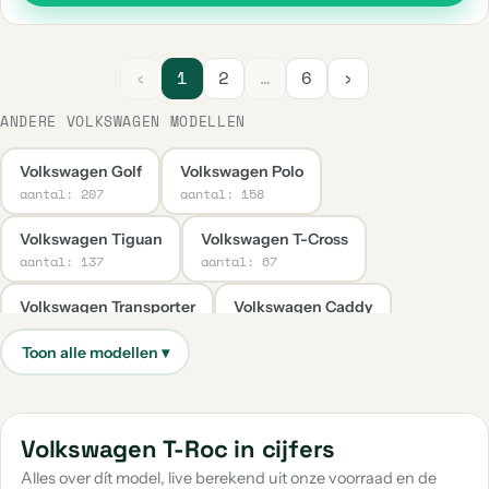
‹
1
2
…
6
›
ANDERE VOLKSWAGEN MODELLEN
Volkswagen Golf
Volkswagen Polo
aantal: 207
aantal: 158
Volkswagen Tiguan
Volkswagen T-Cross
aantal: 137
aantal: 67
Volkswagen Transporter
Volkswagen Caddy
aantal: 38
aantal: 35
Volkswagen Up
Volkswagen Taigo
aantal: 30
aantal: 29
Volkswagen Caddy Maxi
Volkswagen Passat
Volkswagen T-Roc in cijfers
aantal: 23
aantal: 20
Alles over dít model, live berekend uit onze voorraad en de