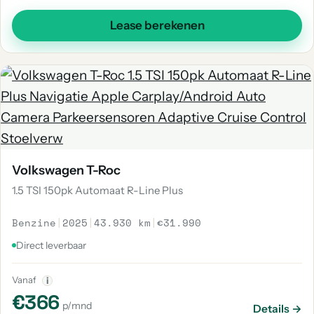
Lease berekenen
Volkswagen T-Roc
1.5 TSI 150pk Automaat R-Line Plus
Benzine
|
2025
|
43.930 km
|
€31.990
Direct leverbaar
Vanaf
i
€366
p/mnd
Details →