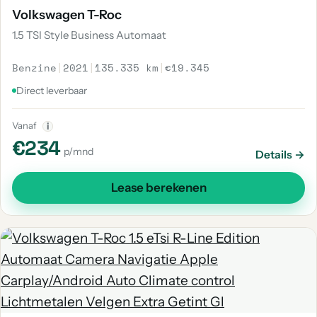
Volkswagen T-Roc
1.5 TSI Style Business Automaat
Benzine
|
2021
|
135.335 km
|
€19.345
Direct leverbaar
Vanaf
i
€234
p/mnd
Details →
Lease berekenen