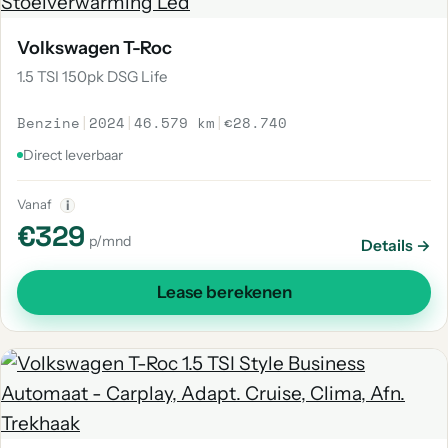
Volkswagen T-Roc
1.5 TSI 150pk DSG Life
Benzine
|
2024
|
46.579 km
|
€28.740
Direct leverbaar
Vanaf
i
€329
p/mnd
Details →
Lease berekenen