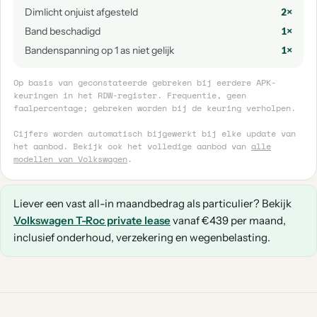
Dimlicht onjuist afgesteld
2×
Band beschadigd
1×
Bandenspanning op 1 as niet gelijk
1×
Op basis van geconstateerde gebreken bij eerdere APK-
keuringen in het RDW-register. Frequentie, geen
faalpercentage; gebreken worden bij de keuring verholpen.
Cijfers worden automatisch bijgewerkt bij elke update van
het aanbod. Bekijk ook het volledige aanbod van
alle
modellen van Volkswagen
.
Liever een vast all-in maandbedrag als particulier? Bekijk
Volkswagen T-Roc private lease
vanaf €439 per maand,
inclusief onderhoud, verzekering en wegenbelasting.