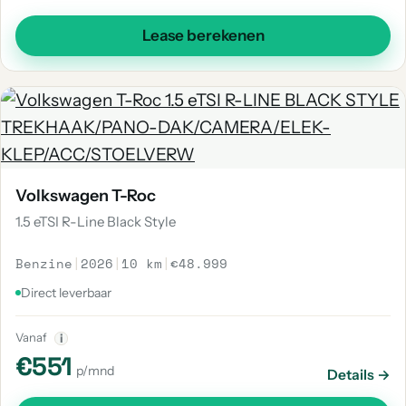
Lease berekenen
Volkswagen T-Roc
1.5 eTSI R-Line Black Style
Benzine
|
2026
|
10 km
|
€48.999
Direct leverbaar
Vanaf
i
€551
p/mnd
Details →