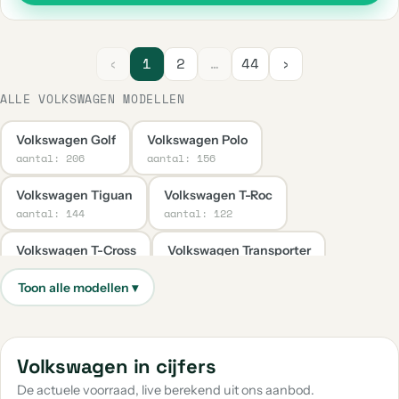
‹
1
2
…
44
›
ALLE VOLKSWAGEN MODELLEN
Volkswagen Golf
Volkswagen Polo
aantal: 206
aantal: 156
Volkswagen Tiguan
Volkswagen T-Roc
aantal: 144
aantal: 122
Volkswagen T-Cross
Volkswagen Transporter
aantal: 66
aantal: 39
Volkswagen Caddy
Volkswagen Taigo
aantal: 37
aantal: 31
Volkswagen Up
Volkswagen Caddy Maxi
Volkswagen in cijfers
aantal: 30
aantal: 22
De actuele voorraad, live berekend uit ons aanbod.