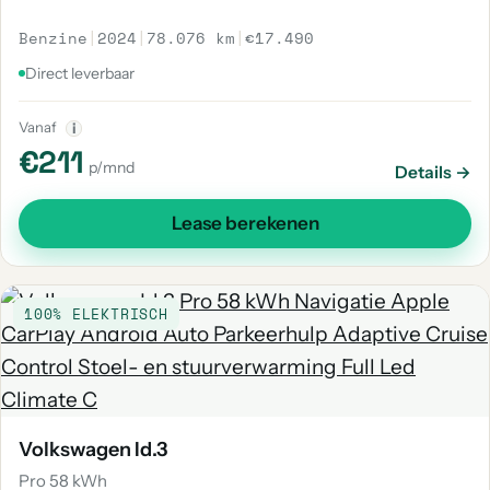
Benzine
|
2024
|
78.076 km
|
€17.490
Direct leverbaar
Vanaf
i
€211
p/mnd
Details →
Lease berekenen
100% ELEKTRISCH
Volkswagen Id.3
Pro 58 kWh