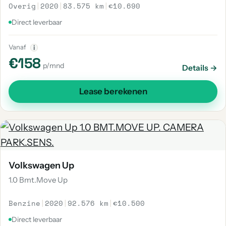
Overig
|
2020
|
83.575 km
|
€10.690
Direct leverbaar
Vanaf
i
€158
p/mnd
Details →
Lease berekenen
Volkswagen Up
1.0 Bmt.Move Up
Benzine
|
2020
|
92.576 km
|
€10.500
Direct leverbaar