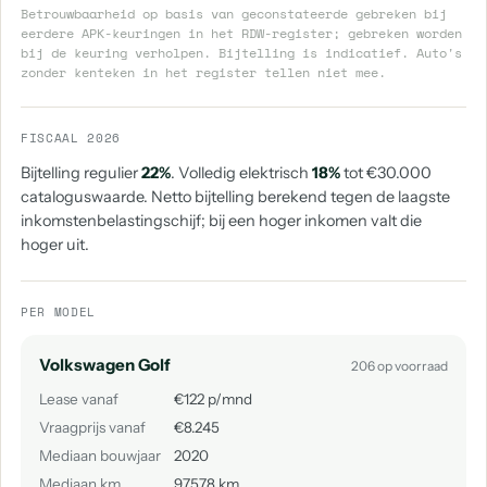
Betrouwbaarheid op basis van geconstateerde gebreken bij
eerdere APK-keuringen in het RDW-register; gebreken worden
bij de keuring verholpen. Bijtelling is indicatief. Auto's
zonder kenteken in het register tellen niet mee.
FISCAAL 2026
Bijtelling regulier
22%
. Volledig elektrisch
18%
tot €30.000
cataloguswaarde. Netto bijtelling berekend tegen de laagste
inkomstenbelastingschijf; bij een hoger inkomen valt die
hoger uit.
PER MODEL
Volkswagen Golf
206 op voorraad
Lease vanaf
€122 p/mnd
Vraagprijs vanaf
€8.245
Mediaan bouwjaar
2020
Mediaan km
97.578 km