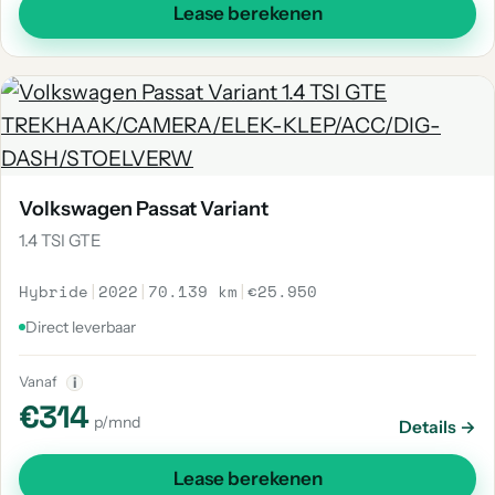
Lease berekenen
Volkswagen Passat Variant
1.4 TSI GTE
Hybride
|
2022
|
70.139 km
|
€25.950
Direct leverbaar
Vanaf
i
€314
p/mnd
Details →
Lease berekenen