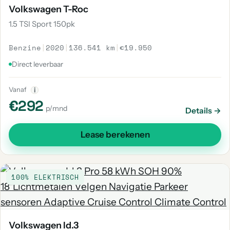
Volkswagen T-Roc
1.5 TSI Sport 150pk
Benzine
|
2020
|
136.541 km
|
€19.950
Direct leverbaar
Vanaf
i
€292
p/mnd
Details →
Lease berekenen
100% ELEKTRISCH
Volkswagen Id.3