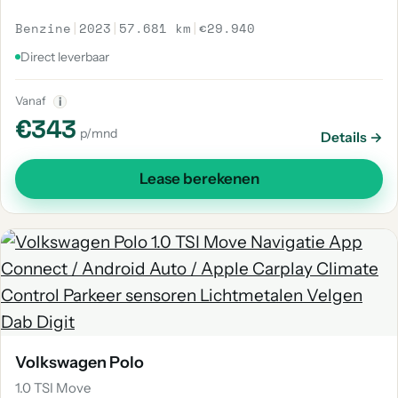
Benzine
|
2023
|
57.681 km
|
€29.940
Direct leverbaar
Vanaf
i
€343
p/mnd
Details →
Lease berekenen
Volkswagen Polo
1.0 TSI Move