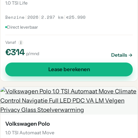
1.0 TSI Life
Benzine
|
2026
|
2.297 km
|
€25.990
Direct leverbaar
Vanaf
i
€314
p/mnd
Details →
Lease berekenen
Volkswagen Polo
1.0 TSI Automaat Move