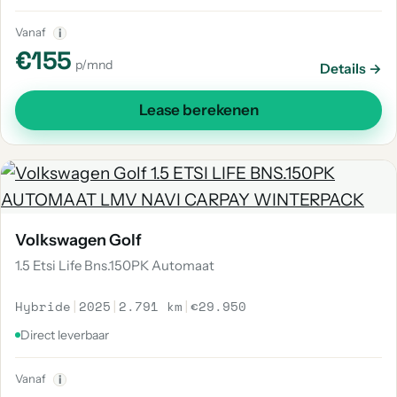
Vanaf
i
€155
p/mnd
Details →
Lease berekenen
Volkswagen Golf
1.5 Etsi Life Bns.150PK Automaat
Hybride
|
2025
|
2.791 km
|
€29.950
Direct leverbaar
Vanaf
i