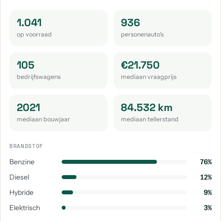
Volkswagen Golf Sportsvan
Volkswagen Passat
aantal: 20
aantal: 18
1.041
936
op voorraad
personenauto's
Volkswagen Passat Variant
Volkswagen Tayron
aantal: 17
aantal: 14
105
€21.750
Volkswagen Tiguan Allspace
Volkswagen Touran
bedrijfswagens
mediaan vraagprijs
aantal: 14
aantal: 13
Volkswagen Id.3
Volkswagen Crafter
2021
84.532 km
aantal: 11
aantal: 10
mediaan bouwjaar
mediaan tellerstand
Volkswagen Arteon
Volkswagen Id.4
aantal: 9
aantal: 9
BRANDSTOF
Benzine
76%
Volkswagen Beetle
Volkswagen Touareg
aantal: 8
aantal: 8
Diesel
12%
Hybride
9%
Volkswagen T-Roc Cabrio
Volkswagen California
aantal: 4
aantal: 3
Elektrisch
3%