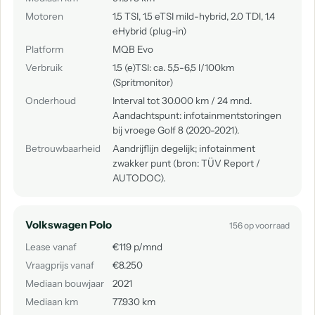
Motoren
1.5 TSI, 1.5 eTSI mild-hybrid, 2.0 TDI, 1.4
eHybrid (plug-in)
Platform
MQB Evo
Verbruik
1.5 (e)TSI: ca. 5,5-6,5 l/100km
(Spritmonitor)
Onderhoud
Interval tot 30.000 km / 24 mnd.
Aandachtspunt: infotainmentstoringen
bij vroege Golf 8 (2020-2021).
Betrouwbaarheid
Aandrijflijn degelijk; infotainment
zwakker punt (bron: TÜV Report /
AUTODOC).
Volkswagen Polo
156 op voorraad
Lease vanaf
€119 p/mnd
Vraagprijs vanaf
€8.250
Mediaan bouwjaar
2021
Mediaan km
77.930 km