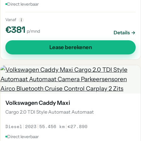
Direct leverbaar
Vanaf
i
€381
p/mnd
Details →
Lease berekenen
Volkswagen Caddy Maxi
Cargo 2.0 TDI Style Automaat Automaat
Diesel
|
2023
|
55.456 km
|
€27.890
Direct leverbaar