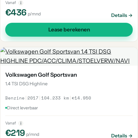
Vanaf
i
€436
p/mnd
Details →
Lease berekenen
Volkswagen Golf Sportsvan
1.4 TSI DSG Highline
Benzine
|
2017
|
104.233 km
|
€14.950
Direct leverbaar
Vanaf
i
€219
p/mnd
Details →