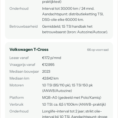
praktijktest)
Onderhoud
Interval tot 30.000 km / 24 mnd.
Aandachtspunt: distributieketting TSI,
DSG-olie elke 60.000 km.
Betrouwbaarheid
Gemiddeld; 1.5 TSI handbak het
betrouwbaarst (bron: Autozine/Autocar).
Volkswagen T-Cross
66 op voorraad
Lease vanaf
€172 p/mnd
Vraagprijs vanaf
€12.995
Mediaan bouwjaar
2023
Mediaan km
42.642 km
Motoren
1.0 TSI (95/110 pk), 1.5 TSI 150 pk
(ANWB/Autozine)
Platform
MQB-A0 (gedeeld met Polo/Kamiq)
Verbruik
1.0 TSI: ca. 6,5 l/100km (ANWB-praktijk)
Onderhoud
Longlife-interval tot 2 jaar; strikt olie-
interval bij 1.0 TSI. Aandachtspunt: droge