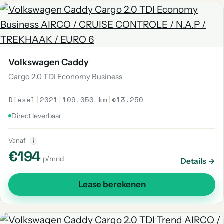
Volkswagen Caddy
Cargo 2.0 TDI Economy Business
Diesel
|
2021
|
109.050 km
|
€13.250
Direct leverbaar
Vanaf
i
€194
p/mnd
Details →
Lease berekenen