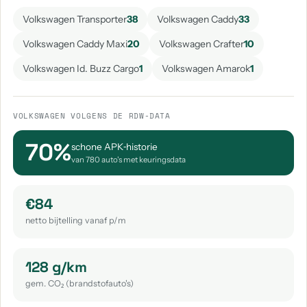
aantal: 1
aantal: 1
Volkswagen Transporter
38
Volkswagen Caddy
33
Volkswagen Jetta
Volkswagen Sharan
Volkswagen Caddy Maxi
20
Volkswagen Crafter
10
aantal: 1
aantal: 1
Volkswagen Id. Buzz Cargo
1
Volkswagen Amarok
1
VOLKSWAGEN VOLGENS DE RDW-DATA
70%
schone APK‑historie
van 780 auto's met keuringsdata
€84
netto bijtelling vanaf p/m
128 g/km
gem. CO₂ (brandstofauto's)