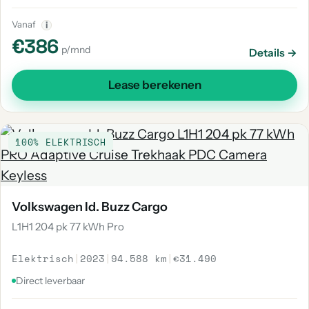
Vanaf
i
€386
p/mnd
Details →
Lease berekenen
100% ELEKTRISCH
Volkswagen Id. Buzz Cargo
L1H1 204 pk 77 kWh Pro
Elektrisch
|
2023
|
94.588 km
|
€31.490
Direct leverbaar