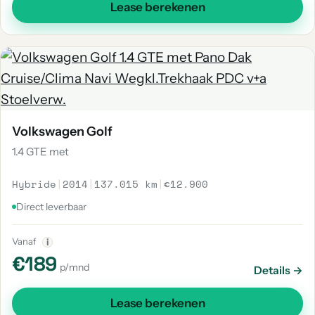
Lease berekenen
Volkswagen Golf
1.4 GTE met
Hybride
|
2014
|
137.015 km
|
€12.900
Direct leverbaar
Vanaf
i
€189
p/mnd
Details →
Lease berekenen