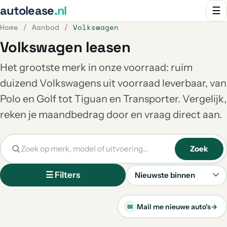
autolease
.nl
☰
Home
/
Aanbod
/
Volkswagen
Volkswagen leasen
Het grootste merk in onze voorraad: ruim
duizend Volkswagens uit voorraad leverbaar, van
Polo en Golf tot Tiguan en Transporter. Vergelijk,
reken je maandbedrag door en vraag direct aan.
Zoek
☰ Filters
Sorteren
Mail me nieuwe auto's
→
✉