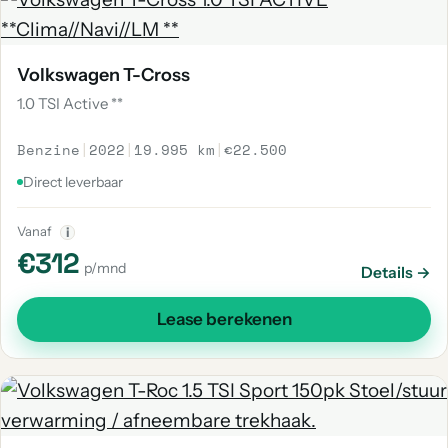
Volkswagen T-Cross
1.0 TSI Active **
Benzine
|
2022
|
19.995 km
|
€22.500
Direct leverbaar
Vanaf
i
€312
p/mnd
Details →
Lease berekenen