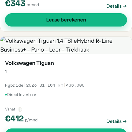
€343
p/mnd
Details →
Lease berekenen
Volkswagen Tiguan
1
Hybride
|
2023
|
81.164 km
|
€36.000
Direct leverbaar
Vanaf
i
€412
p/mnd
Details →