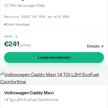
1.0 TSI Life Lounge 110pk
Benzine
|
2023
|
60.406 km
|
€19.890
Direct leverbaar
Vanaf
i
€241
p/mnd
Details →
Lease berekenen
Volkswagen Caddy Maxi
1.4 Tgi L2H1 EcoFuel Comfortline