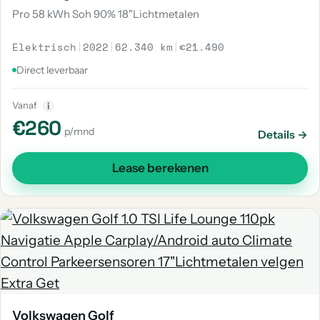
Pro 58 kWh Soh 90% 18"Lichtmetalen
Elektrisch
|
2022
|
62.340 km
|
€21.490
Direct leverbaar
Vanaf
i
€260
p/mnd
Details →
Lease berekenen
Volkswagen Golf