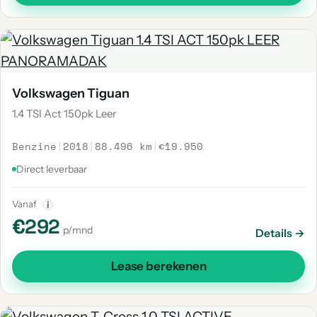
Volkswagen Tiguan
1.4 TSI Act 150pk Leer
Benzine
|
2018
|
88.496 km
|
€19.950
Direct leverbaar
Vanaf
i
€292
p/mnd
Details →
Lease berekenen