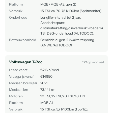
Platform
MQB (MQB-A2, gen. 2)
Verbruik
1.5 TSI: ca. 7,0-7,5 l/100km (Spritmonitor)
Onderhoud
Longlife-interval tot 2 jaar.
Aandachtspunt:
distributieketting/olieverbruik vroege 1.4
TSI, DSG-onderhoud (AUTODOC).
Betrouwbaarheid
Gemiddeld; gen. 2 kwaliteitssprong
(ANWB/AUTODOC)
Volkswagen T-Roc
122 op voorraad
Lease vanaf
€216 p/mnd
Vraagprijs vanaf
€14.950
Mediaan bouwjaar
2021
Mediaan km
73.441 km
Motoren
1.0 TSI, 1.5 TSI, 2.0 TSI, 2.0 TDI
Platform
MQB A1
Verbruik
1.5 TSI: ca. 5,7 l/100km (1 op 17,5,