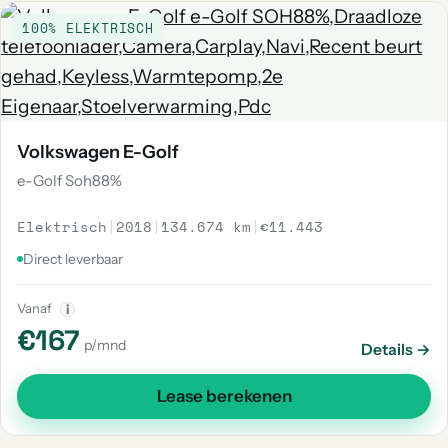
100% ELEKTRISCH
Volkswagen E-Golf
e-Golf Soh88%
Elektrisch
|
2018
|
134.674 km
|
€11.443
Direct leverbaar
Vanaf
i
€167
p/mnd
Details →
Lease berekenen