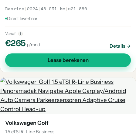
Benzine
|
2024
|
48.031 km
|
€21.880
Direct leverbaar
Vanaf
i
€265
p/mnd
Details →
Lease berekenen
Volkswagen Golf
1.5 eTSI R-Line Business