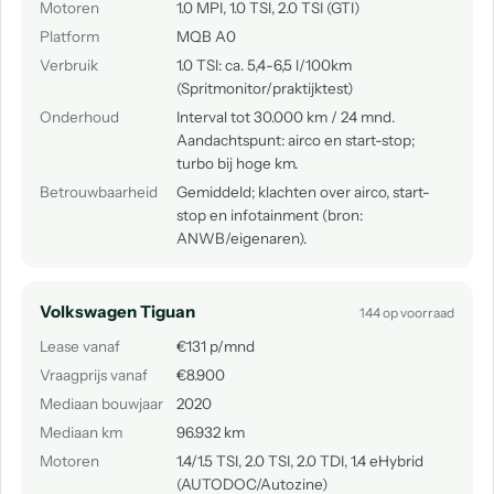
Motoren
1.0 MPI, 1.0 TSI, 2.0 TSI (GTI)
Platform
MQB A0
Verbruik
1.0 TSI: ca. 5,4-6,5 l/100km
(Spritmonitor/praktijktest)
Onderhoud
Interval tot 30.000 km / 24 mnd.
Aandachtspunt: airco en start-stop;
turbo bij hoge km.
Betrouwbaarheid
Gemiddeld; klachten over airco, start-
stop en infotainment (bron:
ANWB/eigenaren).
Volkswagen Tiguan
144 op voorraad
Lease vanaf
€131 p/mnd
Vraagprijs vanaf
€8.900
Mediaan bouwjaar
2020
Mediaan km
96.932 km
Motoren
1.4/1.5 TSI, 2.0 TSI, 2.0 TDI, 1.4 eHybrid
(AUTODOC/Autozine)