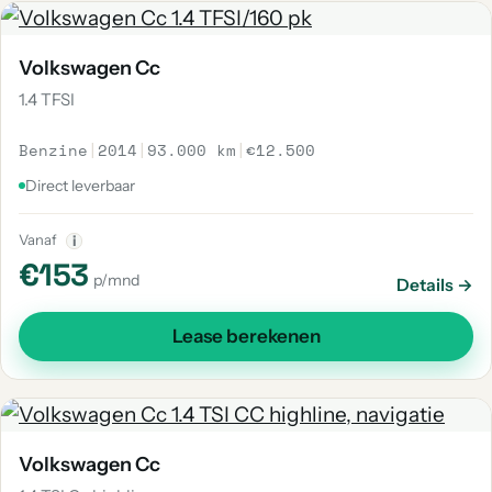
Volkswagen Cc
1.4 TFSI
Benzine
|
2014
|
93.000 km
|
€12.500
Direct leverbaar
Vanaf
i
€153
p/mnd
Details →
Lease berekenen
Volkswagen Cc