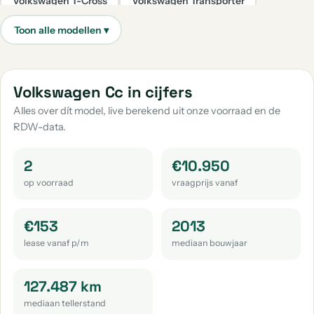
Volkswagen T-Cross
Volkswagen Transporter
aantal: 67
aantal: 38
Volkswagen Caddy
Volkswagen Up
aantal: 35
aantal: 30
Volkswagen Taigo
Volkswagen Caddy Maxi
Volkswagen Cc in cijfers
aantal: 29
aantal: 23
Alles over dít model, live berekend uit onze voorraad en de
RDW-data.
Volkswagen Passat
Volkswagen Golf Sportsvan
aantal: 20
aantal: 18
2
€10.950
Volkswagen Passat Variant
Volkswagen Tayron
op voorraad
vraagprijs vanaf
aantal: 16
aantal: 14
Volkswagen Tiguan Allspace
Volkswagen Touran
€153
2013
aantal: 14
aantal: 14
lease vanaf p/m
mediaan bouwjaar
Volkswagen Id.3
Volkswagen Crafter
aantal: 12
aantal: 10
127.487 km
mediaan tellerstand
Volkswagen Arteon
Volkswagen Id.4