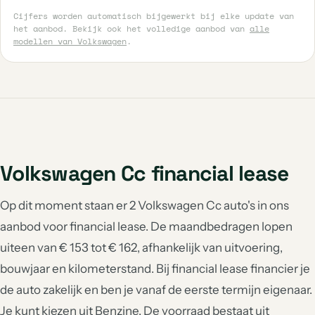
Cijfers worden automatisch bijgewerkt bij elke update van
Volkswagen Caravelle
Volkswagen Crosspolo
het aanbod. Bekijk ook het volledige aanbod van
alle
aantal: 1
aantal: 1
modellen van Volkswagen
.
Volkswagen Golf Plus
Volkswagen Id. Buzz
aantal: 1
aantal: 1
Volkswagen Id. Buzz Cargo
Volkswagen Jetta
aantal: 1
aantal: 1
Volkswagen Sharan
Volkswagen Cc financial lease
aantal: 1
Op dit moment staan er 2 Volkswagen Cc auto's in ons
aanbod voor financial lease. De maandbedragen lopen
uiteen van € 153 tot € 162, afhankelijk van uitvoering,
bouwjaar en kilometerstand. Bij financial lease financier je
de auto zakelijk en ben je vanaf de eerste termijn eigenaar.
Je kunt kiezen uit Benzine. De voorraad bestaat uit