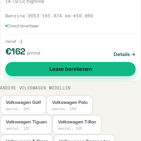
1.4 TSI Cc highline
Benzine
|
2013
|
161.974 km
|
€10.950
Direct leverbaar
Vanaf
i
€162
p/mnd
Details →
Lease berekenen
ANDERE VOLKSWAGEN MODELLEN
Volkswagen Golf
Volkswagen Polo
aantal: 207
aantal: 158
Volkswagen Tiguan
Volkswagen T-Roc
aantal: 137
aantal: 125