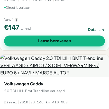
Direct leverbaar
Vanaf
i
€147
p/mnd
Details →
Lease berekenen
Volkswagen Caddy
2.0 TDI L1H1 Bmt Trendline Verlaagd
Diesel
|
2016
|
98.136 km
|
€10.950