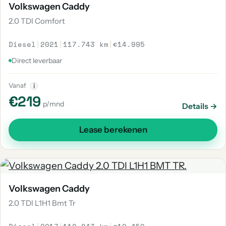
Volkswagen Caddy
2.0 TDI Comfort
Diesel
|
2021
|
117.743 km
|
€14.995
Direct leverbaar
Vanaf
i
€219
p/mnd
Details →
Lease berekenen
Volkswagen Caddy
2.0 TDI L1H1 Bmt Tr