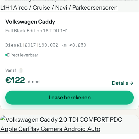
Volkswagen Caddy
Full Black Edition 1.6 TDI L1H1
Diesel
|
2017
|
169.032 km
|
€8.250
Direct leverbaar
Vanaf
i
€122
p/mnd
Details →
Lease berekenen