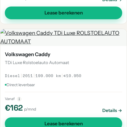
Lease berekenen
Volkswagen Caddy
TDi Luxe Rolstoelauto Automaat
Diesel
|
2011
|
199.000 km
|
€10.950
Direct leverbaar
Vanaf
i
€162
p/mnd
Details →
Lease berekenen