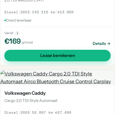
2.0 TDI 4Motion L1H1 I
Diesel
|
2015
|
143.115 km
|
€13.950
Direct leverbaar
Vanaf
i
€169
p/mnd
Details →
Lease berekenen
Volkswagen Caddy
Cargo 2.0 TDI Style Automaat
Diesel
|
2024
|
52.897 km
|
€27.490