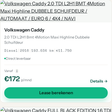
Volkswagen Caddy
2.0 TDI L2H1 Bmt 4Motion Maxi Highline Dubbele
Schuifdeur
Diesel
|
2016
|
193.034 km
|
€11.750
Direct leverbaar
Vanaf
i
€172
p/mnd
Details →
Lease berekenen