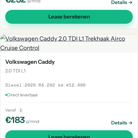
p/mnd
Details →
Lease berekenen
Volkswagen Caddy
2.0 TDI L1
Diesel
|
2020
|
64.242 km
|
€12.490
Direct leverbaar
Vanaf
i
€183
p/mnd
Details →
Lease berekenen