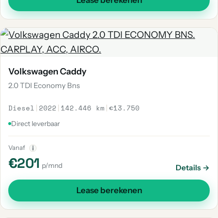
Lease berekenen
Volkswagen Caddy
2.0 TDI Economy Bns
Diesel
|
2022
|
142.446 km
|
€13.750
Direct leverbaar
Vanaf
i
€201
p/mnd
Details →
Lease berekenen