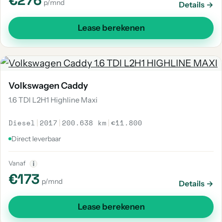
€276
p/mnd
Details →
Lease berekenen
Volkswagen Caddy
1.6 TDI L2H1 Highline Maxi
Diesel
|
2017
|
200.638 km
|
€11.800
Direct leverbaar
Vanaf
i
€173
p/mnd
Details →
Lease berekenen