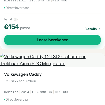
Diesel
|
2017
|
118.843 km
|
€10.450
Direct leverbaar
Vanaf
i
€154
p/mnd
Details →
Lease berekenen
Volkswagen Caddy
1.2 TSI 2x schuifdeur
Benzine
|
2014
|
108.888 km
|
€11.990
Direct leverbaar