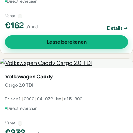
Direct leverbaar
Vanaf
i
€162
p/mnd
Details →
Lease berekenen
Volkswagen Caddy
Cargo 2.0 TDI
Diesel
|
2022
|
94.972 km
|
€15.890
Direct leverbaar
Vanaf
i
€232