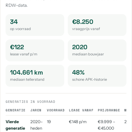
RDW-data.
Volkswagen Golf Sportsvan
Volkswagen Passat Variant
aantal: 19
aantal: 16
34
€8.250
Volkswagen Tayron
Volkswagen Tiguan Allspace
op voorraad
vraagprijs vanaf
aantal: 14
aantal: 14
Volkswagen Touran
Volkswagen Id.3
€122
2020
aantal: 13
aantal: 11
lease vanaf p/m
mediaan bouwjaar
Volkswagen Crafter
Volkswagen Arteon
aantal: 10
aantal: 9
104.661 km
48%
mediaan tellerstand
schone APK-historie
Volkswagen Id.4
Volkswagen Beetle
aantal: 9
aantal: 8
Volkswagen Touareg
Volkswagen E-Golf
GENERATIES IN VOORRAAD
aantal: 8
aantal: 4
GENERATIE
JAREN
VOORRAAD
LEASE VANAF
PRIJSRANGE
MED
Volkswagen T-Roc Cabrio
Volkswagen California
Vierde
2020–
19
€148 p/m
€9.999 –
202
aantal: 4
aantal: 3
generatie
heden
€45.000