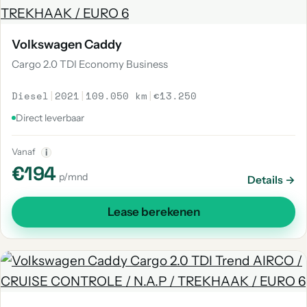
Volkswagen Caddy
Cargo 2.0 TDI Economy Business
Diesel
|
2021
|
109.050 km
|
€13.250
Direct leverbaar
Vanaf
i
€194
p/mnd
Details →
Lease berekenen