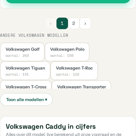
‹
1
2
›
ANDERE VOLKSWAGEN MODELLEN
Volkswagen Golf
Volkswagen Polo
aantal: 203
aantal: 158
Volkswagen Tiguan
Volkswagen T-Roc
aantal: 141
aantal: 122
Volkswagen T-Cross
Volkswagen Transporter
aantal: 67
aantal: 38
Volkswagen Up
Volkswagen Taigo
aantal: 31
aantal: 29
Volkswagen Caddy Maxi
Volkswagen Passat
Volkswagen Caddy in cijfers
aantal: 23
aantal: 20
Alles over dít model, live berekend uit onze voorraad en de