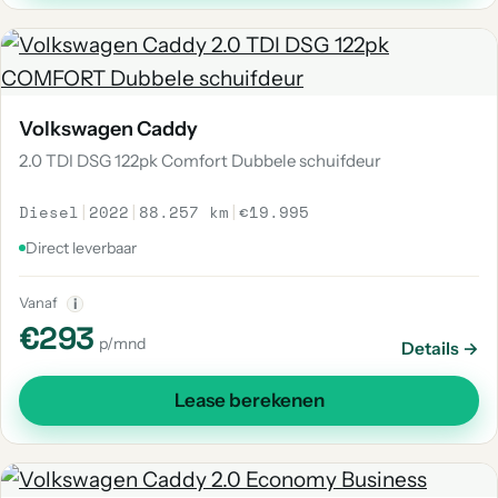
Volkswagen Caddy
2.0 TDI DSG 122pk Comfort Dubbele schuifdeur
Diesel
|
2022
|
88.257 km
|
€19.995
Direct leverbaar
Vanaf
i
€293
p/mnd
Details →
Lease berekenen