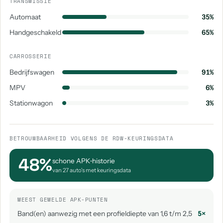
TRANSMISSIE
Automaat
35%
Handgeschakeld
65%
CARROSSERIE
Bedrijfswagen
91%
MPV
6%
Stationwagon
3%
BETROUWBAARHEID VOLGENS DE RDW-KEURINGSDATA
48%
schone APK‑historie
van 27 auto's met keuringsdata
MEEST GEMELDE APK-PUNTEN
Band(en) aanwezig met een profieldiepte van 1,6 t/m 2,5
5×