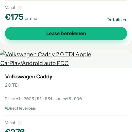
Vanaf
i
€175
p/mnd
Details →
Lease berekenen
Volkswagen Caddy
2.0 TDI
Diesel
|
2023
|
51.931 km
|
€18.900
Direct leverbaar
Vanaf
i