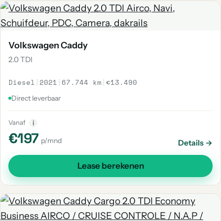
Volkswagen Caddy
2.0 TDI
Diesel
|
2021
|
67.744 km
|
€13.490
Direct leverbaar
Vanaf
i
€197
p/mnd
Details →
Lease berekenen