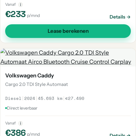
Vanaf
i
€233
p/mnd
Details →
Lease berekenen
Volkswagen Caddy
Cargo 2.0 TDI Style Automaat
Diesel
|
2024
|
45.693 km
|
€27.490
Direct leverbaar
Vanaf
i
€386
p/mnd
Details →