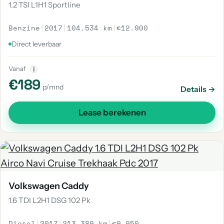
1.2 TSI L1H1 Sportline
Benzine
|
2017
|
104.534 km
|
€12.900
Direct leverbaar
Vanaf
i
€189
p/mnd
Details →
Lease berekenen
Volkswagen Caddy
1.6 TDI L2H1 DSG 102 Pk
Diesel
|
2017
|
213.389 km
|
€9.950