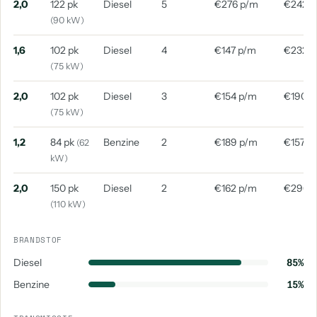
2,0
122 pk
Diesel
5
€276 p/m
€242 
aantal: 1
aantal: 1
(90 kW)
Volkswagen Sharan
1,6
102 pk
Diesel
4
€147 p/m
€232 
aantal: 1
(75 kW)
2,0
102 pk
Diesel
3
€154 p/m
€190 p
(75 kW)
1,2
84 pk
Benzine
2
€189 p/m
€157 p
(62
kW)
2,0
150 pk
Diesel
2
€162 p/m
€296 
(110 kW)
BRANDSTOF
Diesel
85%
Benzine
15%