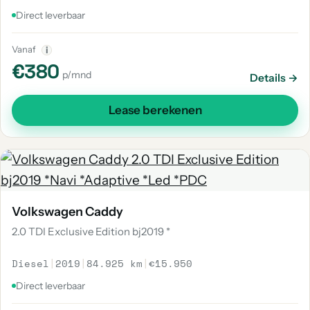
Direct leverbaar
Vanaf
i
€380
p/mnd
Details →
Lease berekenen
Volkswagen Caddy
2.0 TDI Exclusive Edition bj2019 *
Diesel
|
2019
|
84.925 km
|
€15.950
Direct leverbaar