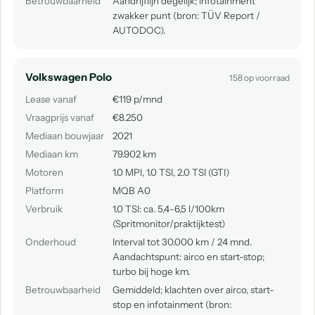
Betrouwbaarheid
Aandrijflijn degelijk; infotainment
zwakker punt (bron: TÜV Report /
AUTODOC).
Volkswagen Polo
158 op voorraad
Lease vanaf
€119 p/mnd
Vraagprijs vanaf
€8.250
Mediaan bouwjaar
2021
Mediaan km
79.902 km
Motoren
1.0 MPI, 1.0 TSI, 2.0 TSI (GTI)
Platform
MQB A0
Verbruik
1.0 TSI: ca. 5,4-6,5 l/100km
(Spritmonitor/praktijktest)
Onderhoud
Interval tot 30.000 km / 24 mnd.
Aandachtspunt: airco en start-stop;
turbo bij hoge km.
Betrouwbaarheid
Gemiddeld; klachten over airco, start-
stop en infotainment (bron: