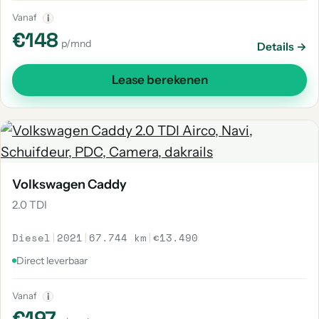
Vanaf
i
€148
p/mnd
Details →
Lease berekenen
Volkswagen Caddy
2.0 TDI
Diesel
|
2021
|
67.744 km
|
€13.490
Direct leverbaar
Vanaf
i
€197