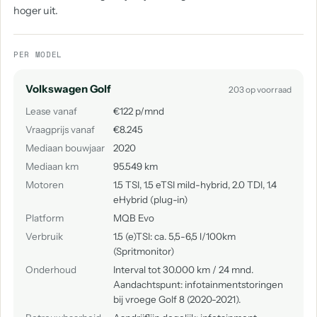
hoger uit.
PER MODEL
Volkswagen Golf
203 op voorraad
Lease vanaf
€122 p/mnd
Vraagprijs vanaf
€8.245
Mediaan bouwjaar
2020
Mediaan km
95.549 km
Motoren
1.5 TSI, 1.5 eTSI mild-hybrid, 2.0 TDI, 1.4
eHybrid (plug-in)
Platform
MQB Evo
Verbruik
1.5 (e)TSI: ca. 5,5-6,5 l/100km
(Spritmonitor)
Onderhoud
Interval tot 30.000 km / 24 mnd.
Aandachtspunt: infotainmentstoringen
bij vroege Golf 8 (2020-2021).