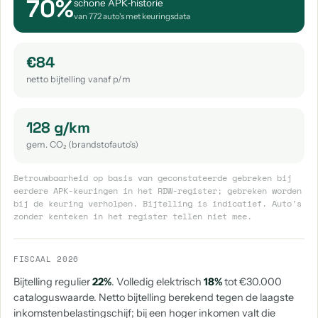
70%
schone APK‑historie
van 772 auto's met keuringsdata
€84
netto bijtelling vanaf p/m
128 g/km
gem. CO₂ (brandstofauto's)
Betrouwbaarheid op basis van geconstateerde gebreken bij
eerdere APK-keuringen in het RDW-register; gebreken worden
bij de keuring verholpen. Bijtelling is indicatief. Auto's
zonder kenteken in het register tellen niet mee.
FISCAAL 2026
Bijtelling regulier
22%
. Volledig elektrisch
18%
tot €30.000
cataloguswaarde. Netto bijtelling berekend tegen de laagste
inkomstenbelastingschijf; bij een hoger inkomen valt die