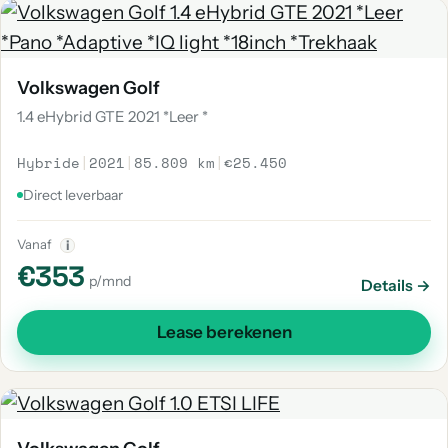
Volkswagen Golf
1.4 eHybrid GTE 2021 *Leer *
Hybride
|
2021
|
85.809 km
|
€25.450
Direct leverbaar
Vanaf
i
€353
p/mnd
Details →
Lease berekenen