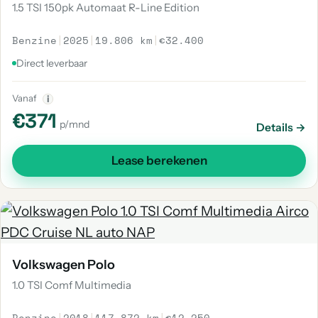
1.5 TSI 150pk Automaat R-Line Edition
Benzine
|
2025
|
19.806 km
|
€32.400
Direct leverbaar
Vanaf
i
€371
p/mnd
Details →
Lease berekenen
Volkswagen Polo
1.0 TSI Comf Multimedia
Benzine
|
2018
|
117.872 km
|
€12.250