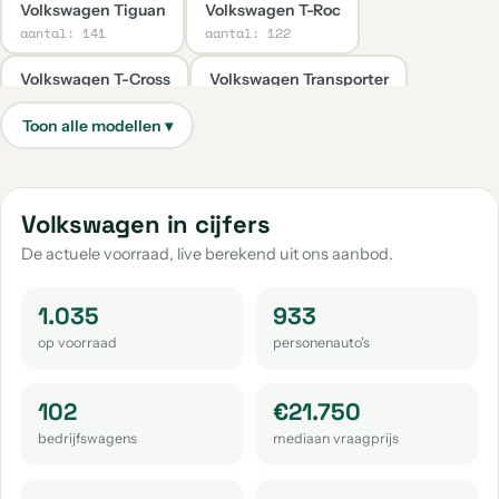
Volkswagen Tiguan
Volkswagen T-Roc
aantal: 141
aantal: 122
Volkswagen T-Cross
Volkswagen Transporter
aantal: 67
aantal: 38
Volkswagen Caddy
Volkswagen Up
aantal: 34
aantal: 31
Volkswagen Taigo
Volkswagen Caddy Maxi
Volkswagen in cijfers
aantal: 29
aantal: 23
De actuele voorraad, live berekend uit ons aanbod.
Volkswagen Passat
Volkswagen Golf Sportsvan
aantal: 20
aantal: 19
1.035
933
op voorraad
personenauto's
Volkswagen Passat Variant
Volkswagen Tayron
aantal: 16
aantal: 14
102
€21.750
Volkswagen Tiguan Allspace
Volkswagen Touran
bedrijfswagens
mediaan vraagprijs
aantal: 14
aantal: 13
Volkswagen Id.3
Volkswagen Crafter