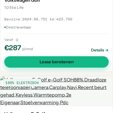
Volkswagen Golf
1.0 Etsi Life
Benzine
|
2024
|
88.751 km
|
€23.700
Direct leverbaar
Vanaf
i
€287
p/mnd
Details →
Lease berekenen
100% ELEKTRISCH