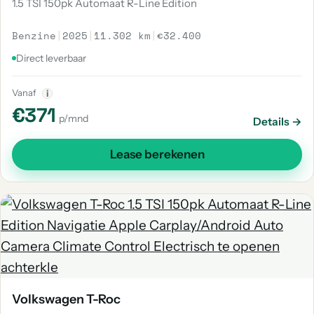
1.5 TSI 150pk Automaat R-Line Edition
Benzine
|
2025
|
11.302 km
|
€32.400
Direct leverbaar
Vanaf
i
€371
p/mnd
Details →
Lease berekenen
Volkswagen T-Roc