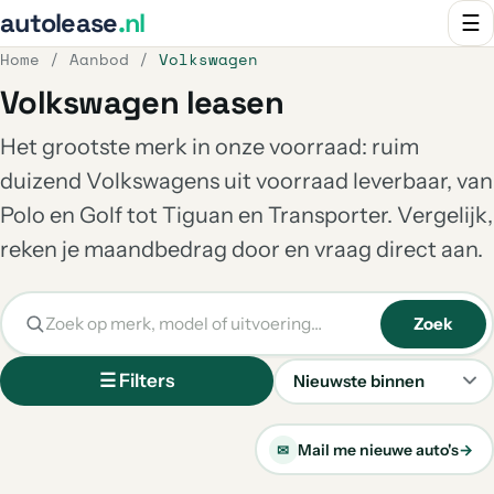
autolease
.nl
☰
Home
/
Aanbod
/
Volkswagen
Volkswagen leasen
Het grootste merk in onze voorraad: ruim
duizend Volkswagens uit voorraad leverbaar, van
Polo en Golf tot Tiguan en Transporter. Vergelijk,
reken je maandbedrag door en vraag direct aan.
Zoek
☰ Filters
Sorteren
Mail me nieuwe auto's
→
✉