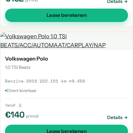
p/mnd
Details →
Lease berekenen
Volkswagen Polo
1.0 TSI Beats
Benzine
|
2018
|
222.151 km
|
€9.450
Direct leverbaar
Vanaf
i
€140
p/mnd
Details →
Lease berekenen