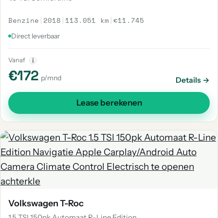
Benzine
|
2018
|
113.051 km
|
€11.745
Direct leverbaar
Vanaf
i
€172
p/mnd
Details →
Lease berekenen
Volkswagen T-Roc
1.5 TSI 150pk Automaat R-Line Edition