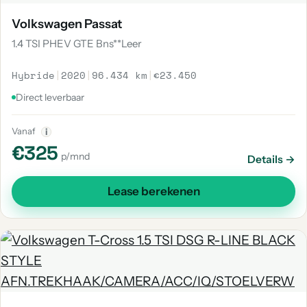
Volkswagen Passat
1.4 TSI PHEV GTE Bns**Leer
Hybride
|
2020
|
96.434 km
|
€23.450
Direct leverbaar
Vanaf
i
€325
p/mnd
Details →
Lease berekenen