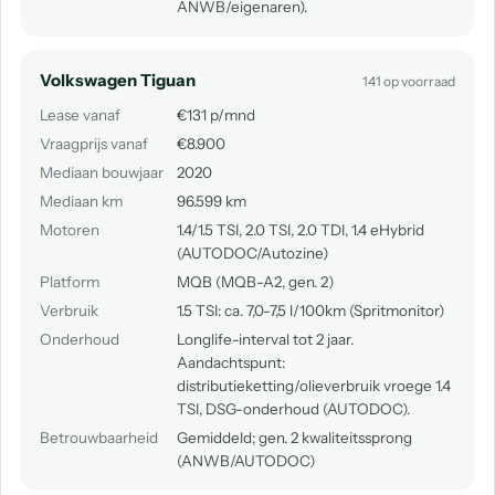
ANWB/eigenaren).
Volkswagen Tiguan
141 op voorraad
Lease vanaf
€131 p/mnd
Vraagprijs vanaf
€8.900
Mediaan bouwjaar
2020
Mediaan km
96.599 km
Motoren
1.4/1.5 TSI, 2.0 TSI, 2.0 TDI, 1.4 eHybrid
(AUTODOC/Autozine)
Platform
MQB (MQB-A2, gen. 2)
Verbruik
1.5 TSI: ca. 7,0-7,5 l/100km (Spritmonitor)
Onderhoud
Longlife-interval tot 2 jaar.
Aandachtspunt:
distributieketting/olieverbruik vroege 1.4
TSI, DSG-onderhoud (AUTODOC).
Betrouwbaarheid
Gemiddeld; gen. 2 kwaliteitssprong
(ANWB/AUTODOC)