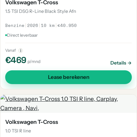
Volkswagen T-Cross
1.5 TSI DSG R-Line Black Style Afn
Benzine
|
2026
|
10 km
|
€40.950
Direct leverbaar
Vanaf
i
€469
p/mnd
Details →
Lease berekenen
Volkswagen T-Cross
1.0 TSI R line