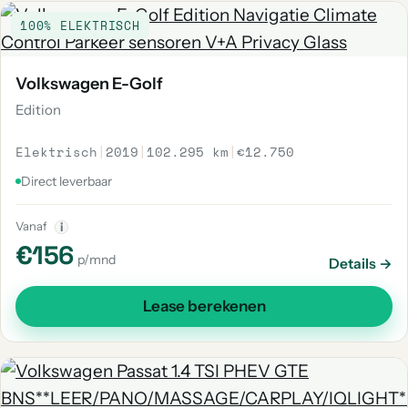
100% ELEKTRISCH
Volkswagen E-Golf
Edition
Elektrisch
|
2019
|
102.295 km
|
€12.750
Direct leverbaar
Vanaf
i
€156
p/mnd
Details →
Lease berekenen