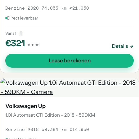
Benzine
|
2020
|
74.053 km
|
€21.950
Direct leverbaar
Vanaf
i
€321
p/mnd
Details →
Lease berekenen
Volkswagen Up
1.0i Automaat GTI Edition - 2018 - 59DKM
Benzine
|
2018
|
59.384 km
|
€14.950