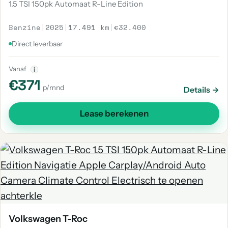
1.5 TSI 150pk Automaat R-Line Edition
Benzine
|
2025
|
17.491 km
|
€32.400
Direct leverbaar
Vanaf
i
€371
p/mnd
Details →
Lease berekenen
Volkswagen T-Roc