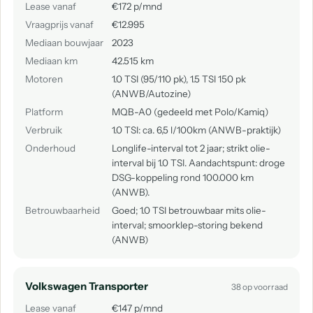
Lease vanaf
€172 p/mnd
Vraagprijs vanaf
€12.995
Mediaan bouwjaar
2023
Mediaan km
42.515 km
Motoren
1.0 TSI (95/110 pk), 1.5 TSI 150 pk
(ANWB/Autozine)
Platform
MQB-A0 (gedeeld met Polo/Kamiq)
Verbruik
1.0 TSI: ca. 6,5 l/100km (ANWB-praktijk)
Onderhoud
Longlife-interval tot 2 jaar; strikt olie-
interval bij 1.0 TSI. Aandachtspunt: droge
DSG-koppeling rond 100.000 km
(ANWB).
Betrouwbaarheid
Goed; 1.0 TSI betrouwbaar mits olie-
interval; smoorklep-storing bekend
(ANWB)
Volkswagen Transporter
38 op voorraad
Lease vanaf
€147 p/mnd