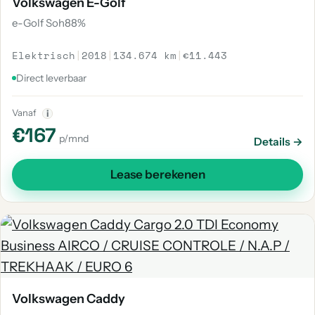
Volkswagen E-Golf
e-Golf Soh88%
Elektrisch
|
2018
|
134.674 km
|
€11.443
Direct leverbaar
Vanaf
i
€167
p/mnd
Details →
Lease berekenen
Volkswagen Caddy