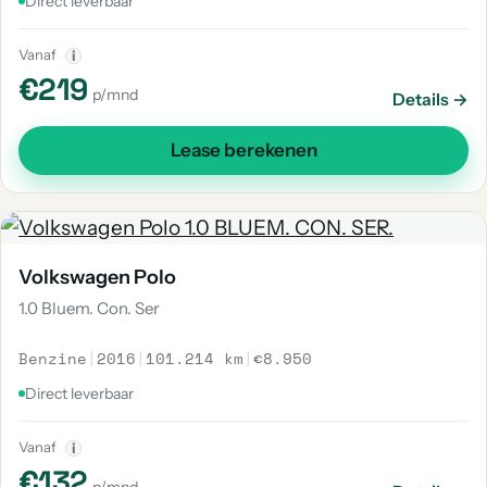
Direct leverbaar
Vanaf
i
€219
p/mnd
Details →
Lease berekenen
Volkswagen Polo
1.0 Bluem. Con. Ser
Benzine
|
2016
|
101.214 km
|
€8.950
Direct leverbaar
Vanaf
i
€132