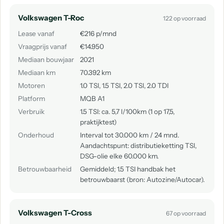
Volkswagen T-Roc
122 op voorraad
Lease vanaf
€216 p/mnd
Vraagprijs vanaf
€14.950
Mediaan bouwjaar
2021
Mediaan km
70.392 km
Motoren
1.0 TSI, 1.5 TSI, 2.0 TSI, 2.0 TDI
Platform
MQB A1
Verbruik
1.5 TSI: ca. 5,7 l/100km (1 op 17,5,
praktijktest)
Onderhoud
Interval tot 30.000 km / 24 mnd.
Aandachtspunt: distributieketting TSI,
DSG-olie elke 60.000 km.
Betrouwbaarheid
Gemiddeld; 1.5 TSI handbak het
betrouwbaarst (bron: Autozine/Autocar).
Volkswagen T-Cross
67 op voorraad