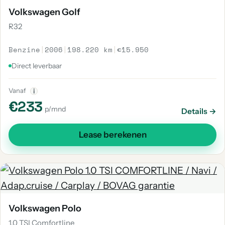
Volkswagen Golf
R32
Benzine
|
2006
|
198.220 km
|
€15.950
Direct leverbaar
Vanaf
i
€233
p/mnd
Details →
Lease berekenen
Volkswagen Polo
1.0 TSI Comfortline