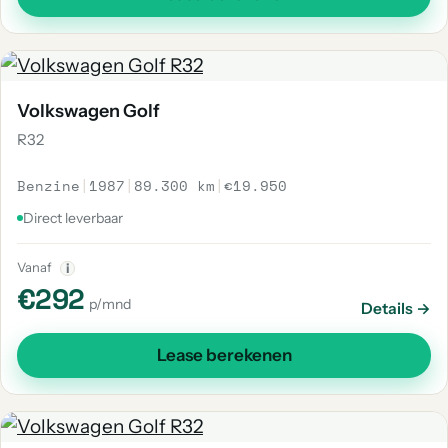
Volkswagen Golf
R32
Benzine
|
1987
|
89.300 km
|
€19.950
Direct leverbaar
Vanaf
i
€292
p/mnd
Details →
Lease berekenen