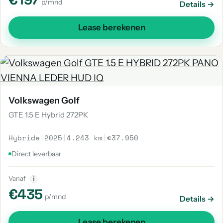
p/mnd
Details →
Lease berekenen
Volkswagen Golf
GTE 1.5 E Hybrid 272PK
Hybride
|
2025
|
4.243 km
|
€37.950
Direct leverbaar
Vanaf
i
€435
p/mnd
Details →
Lease berekenen