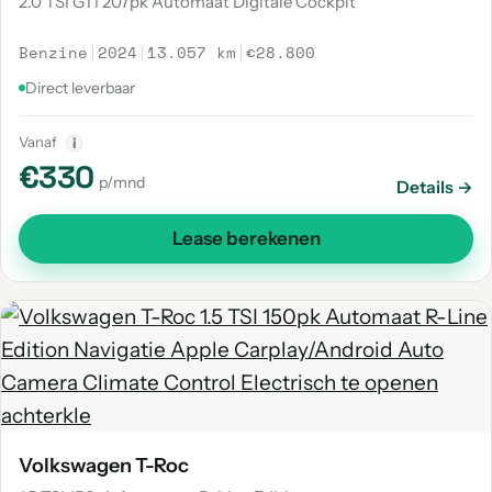
2.0 TSI GTI 207pk Automaat Digitale Cockpit
Benzine
|
2024
|
13.057 km
|
€28.800
Direct leverbaar
Vanaf
i
€330
p/mnd
Details →
Lease berekenen
Volkswagen T-Roc