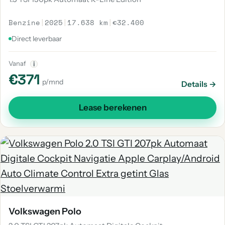
Benzine
|
2025
|
17.638 km
|
€32.400
Direct leverbaar
Vanaf
i
€371
p/mnd
Details →
Lease berekenen
Volkswagen Polo