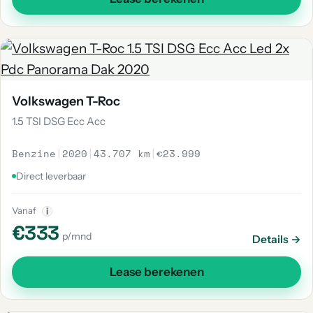
Volkswagen T-Roc
1.5 TSI DSG Ecc Acc
Benzine
|
2020
|
43.707 km
|
€23.999
Direct leverbaar
Vanaf
i
€333
p/mnd
Details →
Lease berekenen