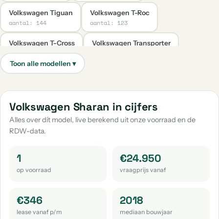
Volkswagen Tiguan
Volkswagen T-Roc
aantal: 144
aantal: 123
Volkswagen T-Cross
Volkswagen Transporter
aantal: 65
aantal: 38
Volkswagen Caddy
Volkswagen Taigo
aantal: 35
aantal: 30
Volkswagen Up
Volkswagen Caddy Maxi
Volkswagen Sharan in cijfers
aantal: 30
aantal: 22
Alles over dít model, live berekend uit onze voorraad en de
RDW-data.
Volkswagen Golf Sportsvan
Volkswagen Passat
aantal: 19
aantal: 19
1
€24.950
Volkswagen Passat Variant
Volkswagen Tayron
op voorraad
vraagprijs vanaf
aantal: 17
aantal: 14
Volkswagen Tiguan Allspace
Volkswagen Touran
€346
2018
aantal: 14
aantal: 12
lease vanaf p/m
mediaan bouwjaar