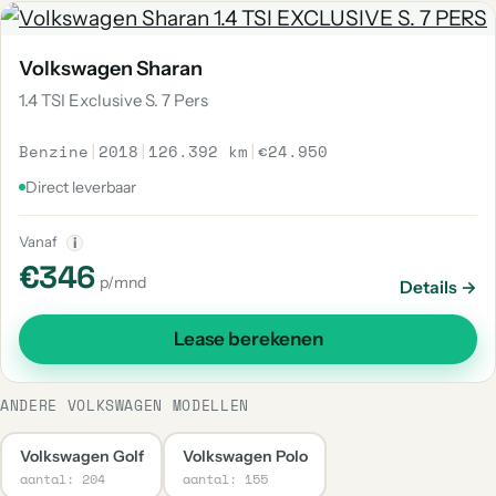
Volkswagen Sharan
1.4 TSI Exclusive S. 7 Pers
Benzine
|
2018
|
126.392 km
|
€24.950
Direct leverbaar
Vanaf
i
€346
p/mnd
Details →
Lease berekenen
ANDERE VOLKSWAGEN MODELLEN
Volkswagen Golf
Volkswagen Polo
aantal: 204
aantal: 155