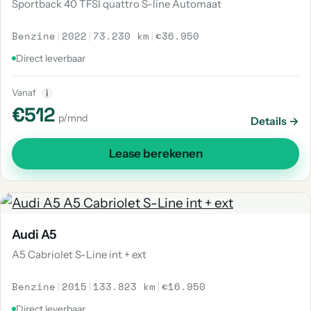
Sportback 40 TFSI quattro S-line Automaat
Benzine
|
2022
|
73.230 km
|
€36.950
Direct leverbaar
Vanaf
i
€512
p/mnd
Details →
Lease berekenen
Audi A5
A5 Cabriolet S-Line int + ext
Benzine
|
2015
|
133.823 km
|
€16.950
Direct leverbaar