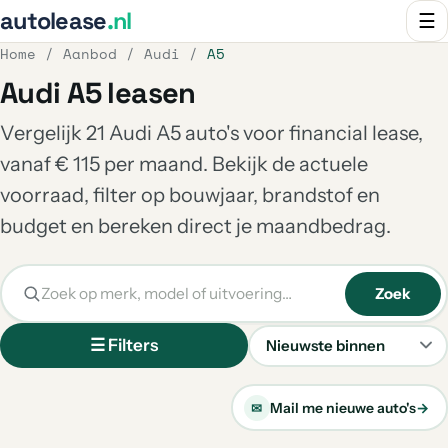
autolease
.nl
☰
Home
/
Aanbod
/
Audi
/
A5
Audi A5 leasen
Vergelijk 21 Audi A5 auto's voor financial lease,
vanaf € 115 per maand. Bekijk de actuele
voorraad, filter op bouwjaar, brandstof en
budget en bereken direct je maandbedrag.
Zoek
☰ Filters
Sorteren
Mail me nieuwe auto's
→
✉