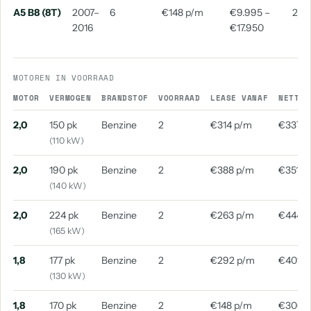
aantal: 1
aantal: 1
A5 B8 (8T)
2007–
6
€148 p/m
€9.995 –
201
2016
€17.950
MOTOREN IN VOORRAAD
MOTOR
VERMOGEN
BRANDSTOF
VOORRAAD
LEASE VANAF
NETTO 
2,0
150 pk
Benzine
2
€314 p/m
€337 p
(110 kW)
2,0
190 pk
Benzine
2
€388 p/m
€351 p
(140 kW)
2,0
224 pk
Benzine
2
€263 p/m
€444 
(165 kW)
1,8
177 pk
Benzine
2
€292 p/m
€401 p
(130 kW)
1,8
170 pk
Benzine
2
€148 p/m
€306 