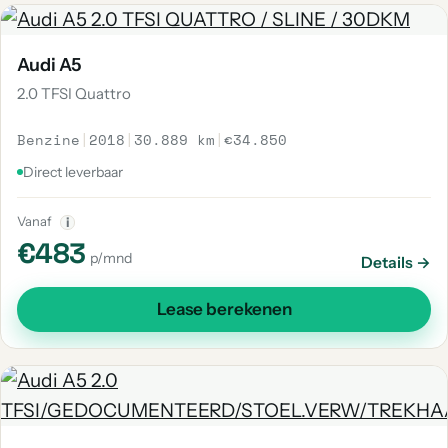
Audi A5
2.0 TFSI Quattro
Benzine
|
2018
|
30.889 km
|
€34.850
Direct leverbaar
Vanaf
i
€483
p/mnd
Details →
Lease berekenen