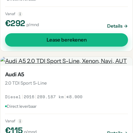
Vanaf
i
€292
p/mnd
Details →
Lease berekenen
Audi A5
2.0 TDI Sport S-Line
Diesel
|
2016
|
289.187 km
|
€8.900
Direct leverbaar
Vanaf
i
€115
p/mnd