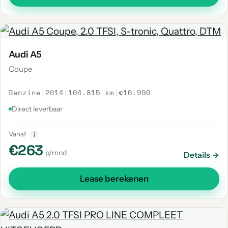
Audi A5
Coupe
Benzine
|
2014
|
104.815 km
|
€16.990
Direct leverbaar
Vanaf
i
€263
p/mnd
Details →
Lease berekenen