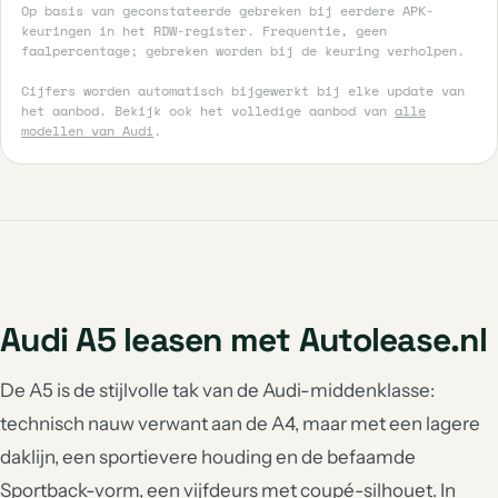
Op basis van geconstateerde gebreken bij eerdere APK-
keuringen in het RDW-register. Frequentie, geen
faalpercentage; gebreken worden bij de keuring verholpen.
Cijfers worden automatisch bijgewerkt bij elke update van
het aanbod. Bekijk ook het volledige aanbod van
alle
modellen van Audi
.
Audi A5 leasen met Autolease.nl
De A5 is de stijlvolle tak van de Audi-middenklasse:
technisch nauw verwant aan de A4, maar met een lagere
daklijn, een sportievere houding en de befaamde
Sportback-vorm, een vijfdeurs met coupé-silhouet. In