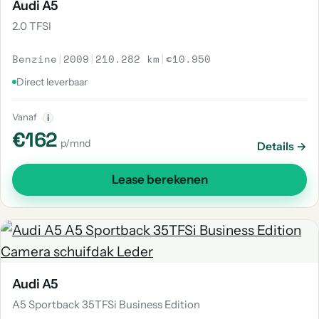
Audi A5
2.0 TFSI
Benzine
|
2009
|
210.282 km
|
€10.950
Direct leverbaar
Vanaf
i
€162
p/mnd
Details →
Lease berekenen
Audi A5
A5 Sportback 35TFSi Business Edition