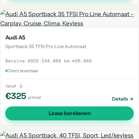
Audi A5
Sportback 35 TFSI Pro Line Automaat
Benzine
|
2022
|
104.984 km
|
€26.845
Direct leverbaar
Vanaf
i
€325
p/mnd
Details →
Lease berekenen