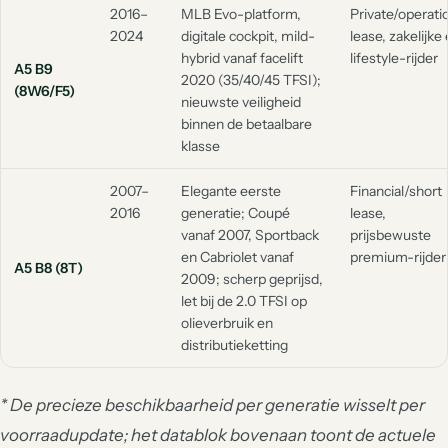
2016–
MLB Evo-platform,
Private/operati
2024
digitale cockpit, mild-
lease, zakelijke
hybrid vanaf facelift
lifestyle-rijder
A5 B9
2020 (35/40/45 TFSI);
(8W6/F5)
nieuwste veiligheid
binnen de betaalbare
klasse
2007–
Elegante eerste
Financial/short
2016
generatie; Coupé
lease,
vanaf 2007, Sportback
prijsbewuste
en Cabriolet vanaf
premium-rijder
A5 B8 (8T)
2009; scherp geprijsd,
let bij de 2.0 TFSI op
olieverbruik en
distributieketting
* De precieze beschikbaarheid per generatie wisselt per
voorraadupdate; het datablok bovenaan toont de actuele