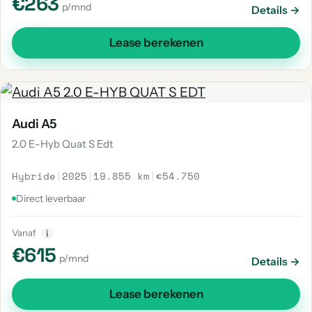
€263
p/mnd
Details →
Lease berekenen
Audi A5
2.0 E-Hyb Quat S Edt
Hybride
|
2025
|
19.855 km
|
€54.750
Direct leverbaar
Vanaf
i
€615
p/mnd
Details →
Lease berekenen