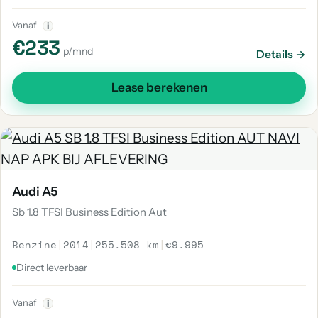
Vanaf
i
€233
p/mnd
Details →
Lease berekenen
Audi A5
Sb 1.8 TFSI Business Edition Aut
Benzine
|
2014
|
255.508 km
|
€9.995
Direct leverbaar
Vanaf
i