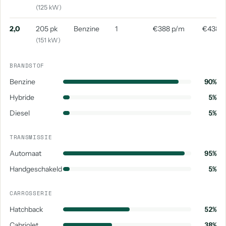
(125 kW)
2,0
205 pk
Benzine
1
€388 p/m
€438 
(151 kW)
BRANDSTOF
Benzine
90%
Hybride
5%
Diesel
5%
TRANSMISSIE
Automaat
95%
Handgeschakeld
5%
CARROSSERIE
Hatchback
52%
Cabriolet
38%