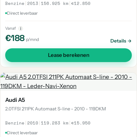
Benzine
|
2013
|
156.925 km
|
€12.850
Direct leverbaar
Vanaf
i
€188
p/mnd
Details →
Lease berekenen
Audi A5
2.0TFSI 211PK Automaat S-line - 2010 - 119DKM
Benzine
|
2010
|
119.283 km
|
€15.950
Direct leverbaar