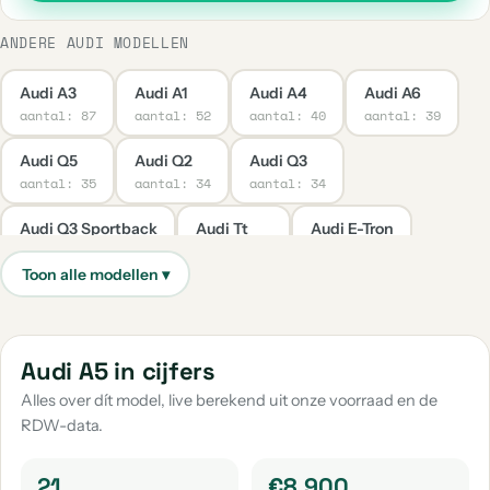
ANDERE AUDI MODELLEN
Audi A3
Audi A1
Audi A4
Audi A6
aantal: 87
aantal: 52
aantal: 40
aantal: 39
Audi Q5
Audi Q2
Audi Q3
aantal: 35
aantal: 34
aantal: 34
Audi Q3 Sportback
Audi Tt
Audi E-Tron
aantal: 28
aantal: 25
aantal: 11
Audi S5
Audi A8
Audi Q8
Audi R8
aantal: 9
aantal: 6
aantal: 6
aantal: 6
Audi Rs3
Audi A6 Allroad
Audi Q4
Audi A5 in cijfers
aantal: 6
aantal: 4
aantal: 4
Alles over dít model, live berekend uit onze voorraad en de
RDW-data.
Audi Q5 Sportback
Audi Rs4
Audi A7
aantal: 4
aantal: 4
aantal: 3
21
€8.900