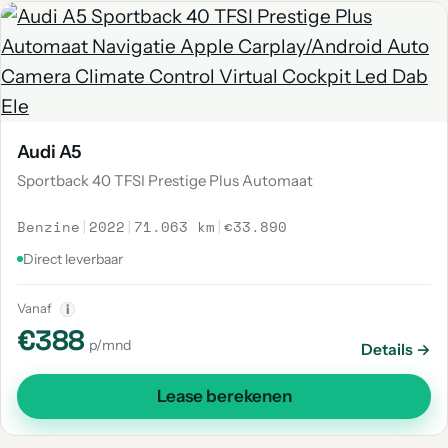
Audi A5
Sportback 40 TFSI Prestige Plus Automaat
Benzine
|
2022
|
71.063 km
|
€33.890
Direct leverbaar
Vanaf
i
€388
p/mnd
Details →
Lease berekenen