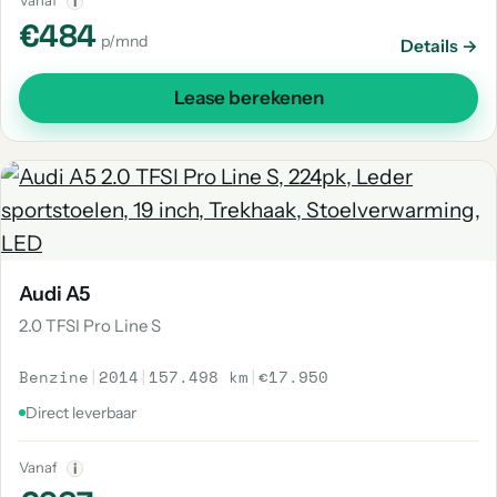
Vanaf
i
€484
p/mnd
Details →
Lease berekenen
Audi A5
2.0 TFSI Pro Line S
Benzine
|
2014
|
157.498 km
|
€17.950
Direct leverbaar
Vanaf
i