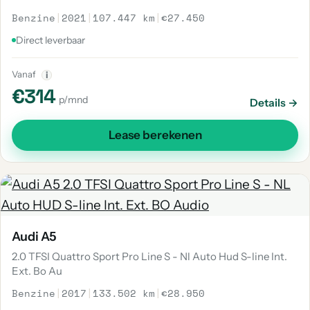
Benzine
|
2021
|
107.447 km
|
€27.450
Direct leverbaar
Vanaf
i
€314
p/mnd
Details →
Lease berekenen
Audi A5
2.0 TFSI Quattro Sport Pro Line S - Nl Auto Hud S-line Int.
Ext. Bo Au
Benzine
|
2017
|
133.502 km
|
€28.950