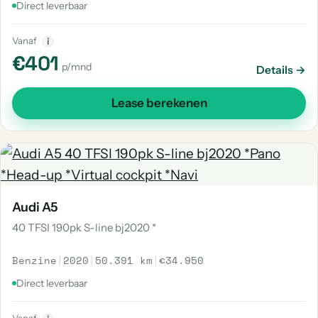
Direct leverbaar
Vanaf
i
€401
p/mnd
Details →
Lease berekenen
Audi A5
40 TFSI 190pk S-line bj2020 *
Benzine
|
2020
|
50.391 km
|
€34.950
Direct leverbaar