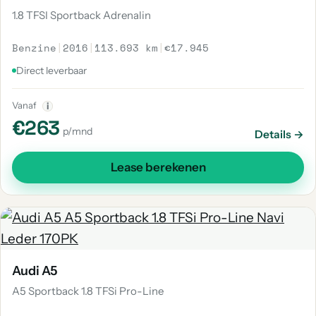
1.8 TFSI Sportback Adrenalin
Benzine
|
2016
|
113.693 km
|
€17.945
Direct leverbaar
Vanaf
i
€263
p/mnd
Details →
Lease berekenen
Audi A5
A5 Sportback 1.8 TFSi Pro-Line