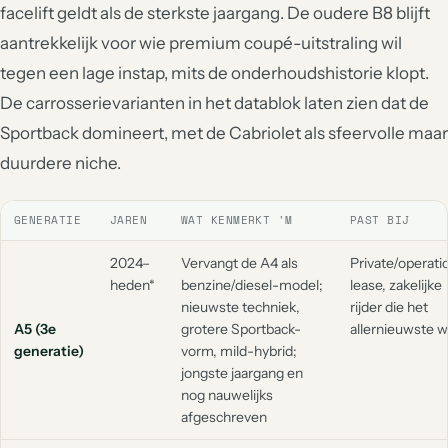
facelift geldt als de sterkste jaargang. De oudere B8 blijft
aantrekkelijk voor wie premium coupé-uitstraling wil
tegen een lage instap, mits de onderhoudshistorie klopt.
De carrosserievarianten in het datablok laten zien dat de
Sportback domineert, met de Cabriolet als sfeervolle maar
duurdere niche.
GENERATIE
JAREN
WAT KENMERKT 'M
PAST BIJ
2024–
Vervangt de A4 als
Private/operati
heden*
benzine/diesel-model;
lease, zakelijke
nieuwste techniek,
rijder die het
A5 (3e
grotere Sportback-
allernieuwste wi
generatie)
vorm, mild-hybrid;
jongste jaargang en
nog nauwelijks
afgeschreven