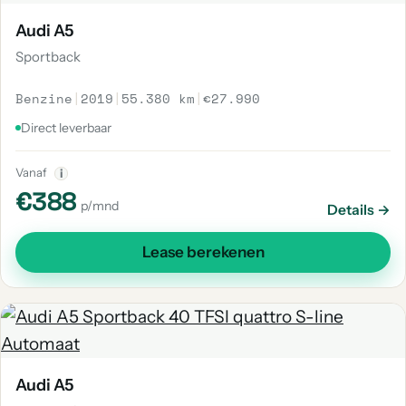
Audi A5
Sportback
Benzine
|
2019
|
55.380 km
|
€27.990
Direct leverbaar
Vanaf
i
€388
p/mnd
Details →
Lease berekenen
Audi A5