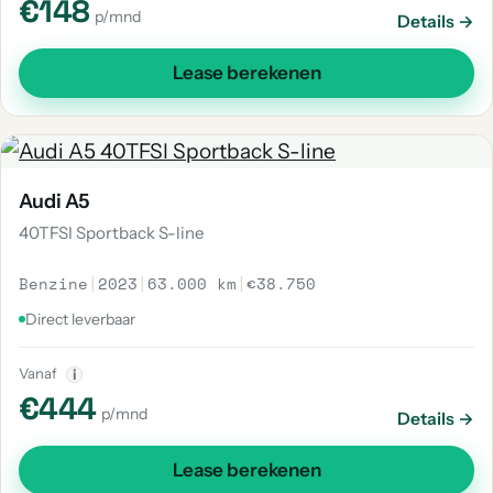
€148
p/mnd
Details →
Lease berekenen
Audi A5
40TFSI Sportback S-line
Benzine
|
2023
|
63.000 km
|
€38.750
Direct leverbaar
Vanaf
i
€444
p/mnd
Details →
Lease berekenen