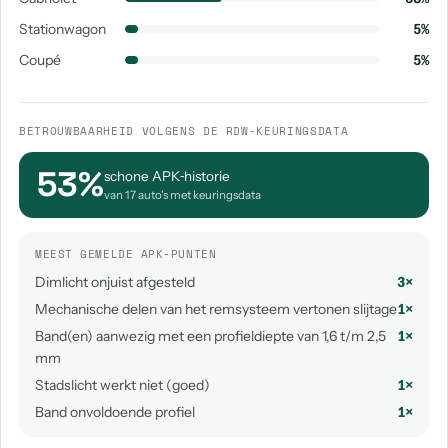
Stationwagon
5%
Coupé
5%
BETROUWBAARHEID VOLGENS DE RDW-KEURINGSDATA
53%
schone APK‑historie
van 17 auto's met keuringsdata
MEEST GEMELDE APK-PUNTEN
Dimlicht onjuist afgesteld
3×
Mechanische delen van het remsysteem vertonen slijtage
1×
Band(en) aanwezig met een profieldiepte van 1,6 t/m 2,5
1×
mm
Stadslicht werkt niet (goed)
1×
Band onvoldoende profiel
1×