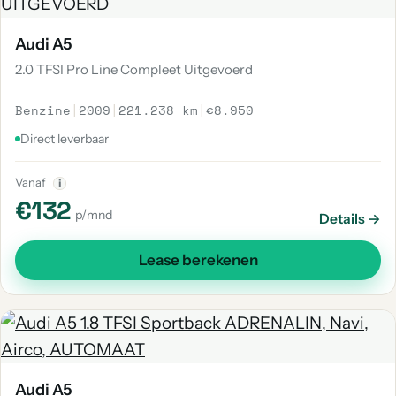
Audi A5
2.0 TFSI Pro Line Compleet Uitgevoerd
Benzine
|
2009
|
221.238 km
|
€8.950
Direct leverbaar
Vanaf
i
€132
p/mnd
Details →
Lease berekenen
Audi A5