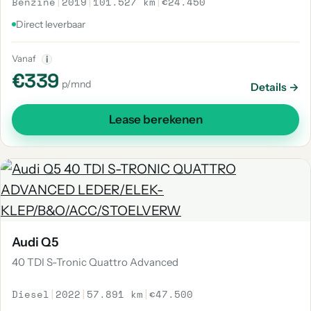
Benzine
|
2019
|
101.527 km
|
€24.450
Direct leverbaar
Vanaf
i
€339
p/mnd
Details →
Lease berekenen
Audi Q5
40 TDI S-Tronic Quattro Advanced
Diesel
|
2022
|
57.891 km
|
€47.500