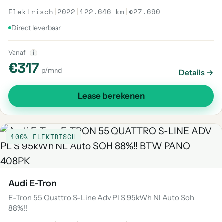
Elektrisch
|
2022
|
122.646 km
|
€27.690
Direct leverbaar
Vanaf
i
€317
p/mnd
Details →
Lease berekenen
100% ELEKTRISCH
Audi E-Tron
E-Tron 55 Quattro S-Line Adv Pl S 95kWh Nl Auto Soh
88%!!