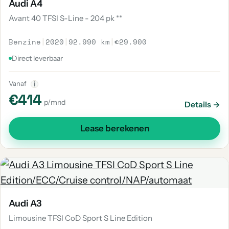
Audi A4
Avant 40 TFSI S-Line - 204 pk **
Benzine
|
2020
|
92.990 km
|
€29.900
Direct leverbaar
Vanaf
i
€414
p/mnd
Details →
Lease berekenen
Audi A3
Limousine TFSI CoD Sport S Line Edition