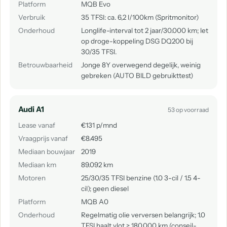
Platform
MQB Evo
Verbruik
35 TFSI: ca. 6,2 l/100km (Spritmonitor)
Onderhoud
Longlife-interval tot 2 jaar/30.000 km; let
op droge-koppeling DSG DQ200 bij
30/35 TFSI.
Betrouwbaarheid
Jonge 8Y overwegend degelijk, weinig
gebreken (AUTO BILD gebruikttest)
Audi A1
53 op voorraad
Lease vanaf
€131 p/mnd
Vraagprijs vanaf
€8.495
Mediaan bouwjaar
2019
Mediaan km
89.092 km
Motoren
25/30/35 TFSI benzine (1.0 3-cil / 1.5 4-
cil); geen diesel
Platform
MQB A0
Onderhoud
Regelmatig olie verversen belangrijk; 1.0
TFSI haalt vlot > 180.000 km (conseil-