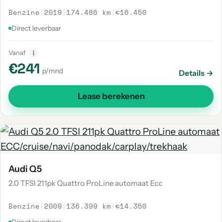
Benzine
|
2019
|
174.486 km
|
€16.450
Direct leverbaar
Vanaf
i
€241
p/mnd
Details →
Lease berekenen
Audi Q5
2.0 TFSI 211pk Quattro ProLine automaat Ecc
Benzine
|
2009
|
136.399 km
|
€14.350