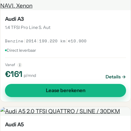
Audi A3
1.4 TFSI Pro Line S. Aut
Benzine
|
2014
|
199.220 km
|
€10.900
Direct leverbaar
Vanaf
i
€161
p/mnd
Details →
Lease berekenen
Audi A5