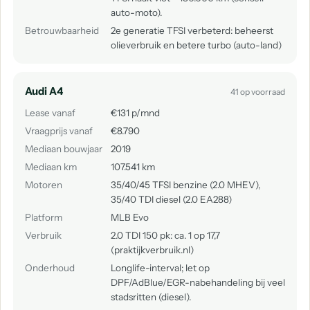
auto-moto).
Betrouwbaarheid
2e generatie TFSI verbeterd: beheerst
olieverbruik en betere turbo (auto-land)
Audi A4
41 op voorraad
Lease vanaf
€131 p/mnd
Vraagprijs vanaf
€8.790
Mediaan bouwjaar
2019
Mediaan km
107.541 km
Motoren
35/40/45 TFSI benzine (2.0 MHEV),
35/40 TDI diesel (2.0 EA288)
Platform
MLB Evo
Verbruik
2.0 TDI 150 pk: ca. 1 op 17,7
(praktijkverbruik.nl)
Onderhoud
Longlife-interval; let op
DPF/AdBlue/EGR-nabehandeling bij veel
stadsritten (diesel).