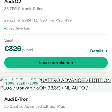
Audi Q2
35 TFSI S-tronic S-line
Benzine
|
2024
|
11.993 km
|
€28.499
Direct leverbaar
Vanaf
i
€326
p/mnd
Details →
Lease berekenen
100% ELEKTRISCH
Audi E-Tron
55 Quattro Advanced Edtition Plus