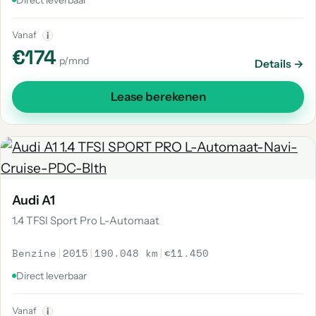
Direct leverbaar
Vanaf
i
€174
p/mnd
Details →
Lease berekenen
Audi A1
1.4 TFSI Sport Pro L-Automaat
Benzine
|
2015
|
190.048 km
|
€11.450
Direct leverbaar
Vanaf
i