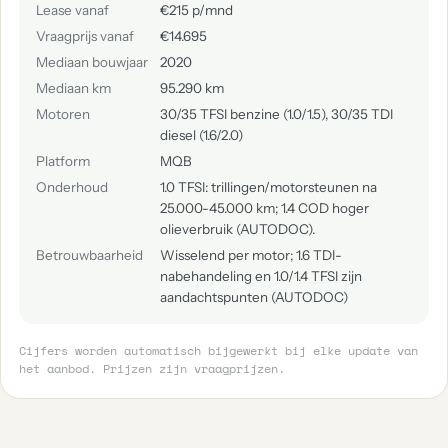
Lease vanaf
€215 p/mnd
Vraagprijs vanaf
€14.695
Mediaan bouwjaar
2020
Mediaan km
95.290 km
Motoren
30/35 TFSI benzine (1.0/1.5), 30/35 TDI
diesel (1.6/2.0)
Platform
MQB
Onderhoud
1.0 TFSI: trillingen/motorsteunen na
25.000-45.000 km; 1.4 COD hoger
olieverbruik (AUTODOC).
Betrouwbaarheid
Wisselend per motor; 1.6 TDI-
nabehandeling en 1.0/1.4 TFSI zijn
aandachtspunten (AUTODOC)
Cijfers worden automatisch bijgewerkt bij elke update van
het aanbod. Prijzen zijn vraagprijzen.