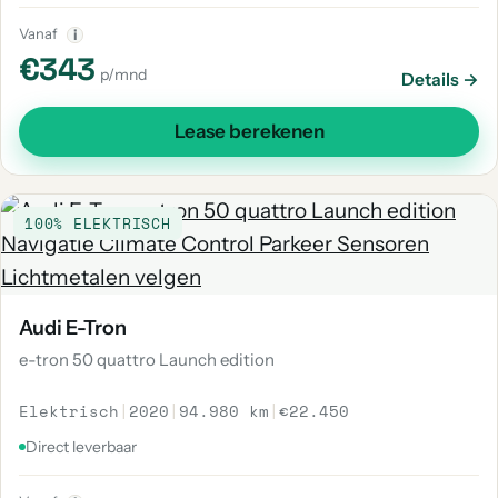
Vanaf
i
€343
p/mnd
Details →
Lease berekenen
100% ELEKTRISCH
Audi E-Tron
e-tron 50 quattro Launch edition
Elektrisch
|
2020
|
94.980 km
|
€22.450
Direct leverbaar