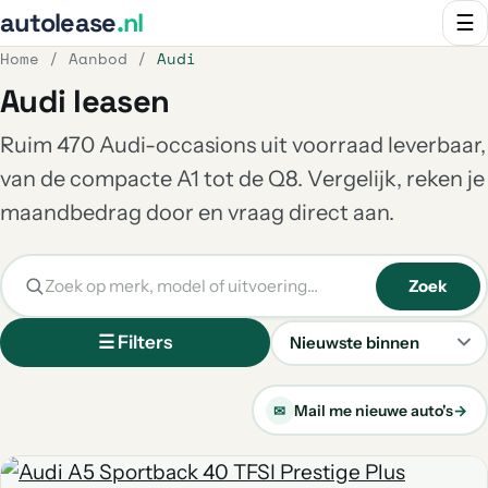
autolease
.nl
☰
Home
/
Aanbod
/
Audi
Audi leasen
Ruim 470 Audi-occasions uit voorraad leverbaar,
van de compacte A1 tot de Q8. Vergelijk, reken je
maandbedrag door en vraag direct aan.
Zoek
☰ Filters
Sorteren
Mail me nieuwe auto's
→
✉