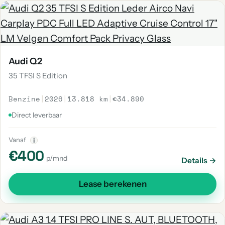
Audi Q2
35 TFSI S Edition
Benzine
|
2026
|
13.818 km
|
€34.890
Direct leverbaar
Vanaf
i
€400
p/mnd
Details →
Lease berekenen