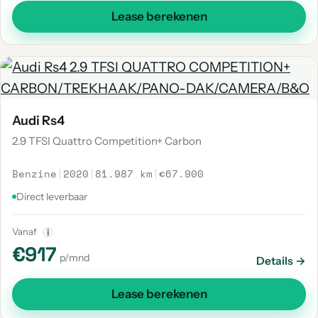
Lease berekenen
Audi Rs4
2.9 TFSI Quattro Competition+ Carbon
Benzine
|
2020
|
81.987 km
|
€67.900
Direct leverbaar
Vanaf
i
€917
p/mnd
Details →
Lease berekenen