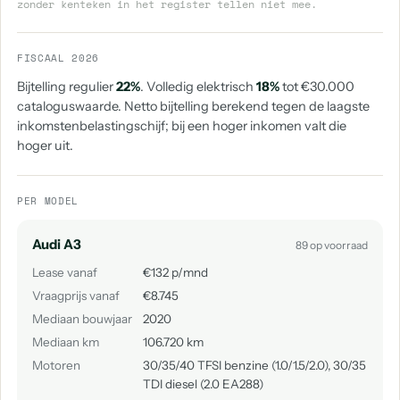
zonder kenteken in het register tellen niet mee.
FISCAAL 2026
Bijtelling regulier
22%
. Volledig elektrisch
18%
tot €30.000
cataloguswaarde. Netto bijtelling berekend tegen de laagste
inkomstenbelastingschijf; bij een hoger inkomen valt die
hoger uit.
PER MODEL
Audi A3
89 op voorraad
Lease vanaf
€132 p/mnd
Vraagprijs vanaf
€8.745
Mediaan bouwjaar
2020
Mediaan km
106.720 km
Motoren
30/35/40 TFSI benzine (1.0/1.5/2.0), 30/35
TDI diesel (2.0 EA288)