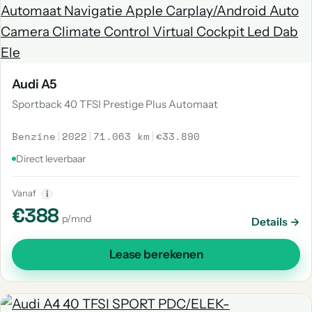
Audi A5
Sportback 40 TFSI Prestige Plus Automaat
Benzine
|
2022
|
71.063 km
|
€33.890
Direct leverbaar
Vanaf
i
€388
p/mnd
Details →
Lease berekenen