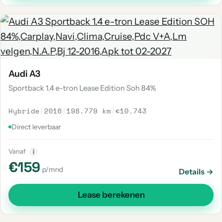
Audi A3
Sportback 1.4 e-tron Lease Edition Soh 84%
Hybride
|
2016
|
198.779 km
|
€10.743
Direct leverbaar
Vanaf
i
€159
p/mnd
Details →
Lease berekenen