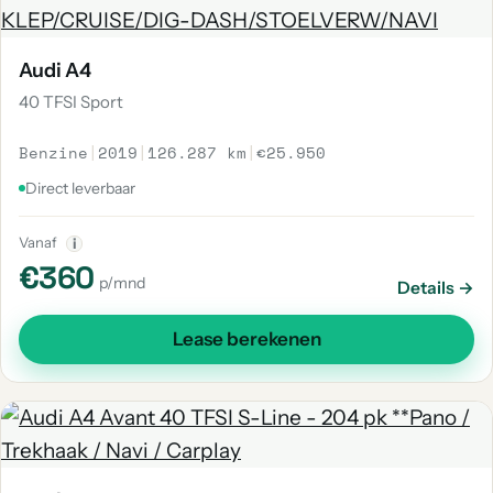
Audi A4
40 TFSI Sport
Benzine
|
2019
|
126.287 km
|
€25.950
Direct leverbaar
Vanaf
i
€360
p/mnd
Details →
Lease berekenen