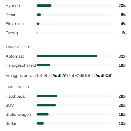
aantal: 1
aantal: 1
Hybride
20%
Diesel
6%
Audi Q8 E-Tron
Audi Rs7
Audi Rsq3
aantal: 1
aantal: 1
aantal: 1
Elektrisch
4%
Overig
1%
Audi Rs Q3 Sportback
Audi S1
Audi S6
aantal: 1
aantal: 1
aantal: 1
TRANSMISSIE
Audi Sq2
Audi Sq7
Automaat
82%
aantal: 1
aantal: 1
Handgeschakeld
18%
Vraagprijzen van €8.495 (
Audi A1
) tot €169.995 (
Audi Q8
).
CARROSSERIE
Hatchback
28%
SUV
26%
Stationwagon
16%
Sedan
10%