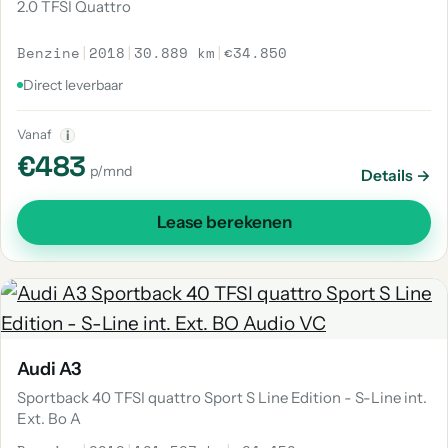
2.0 TFSI Quattro
Benzine
|
2018
|
30.889 km
|
€34.850
Direct leverbaar
Vanaf
i
€483
p/mnd
Details →
Lease berekenen
Audi A3
Sportback 40 TFSI quattro Sport S Line Edition - S-Line int.
Ext. Bo A