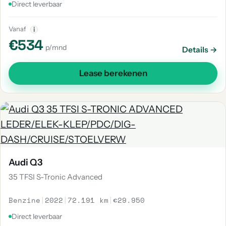
Direct leverbaar
Vanaf
i
€534
p/mnd
Details →
Lease berekenen
Audi Q3
35 TFSI S-Tronic Advanced
Benzine
|
2022
|
72.191 km
|
€29.950
Direct leverbaar