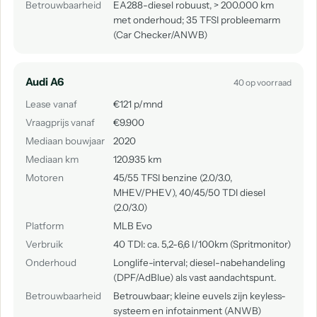
Betrouwbaarheid
EA288-diesel robuust, > 200.000 km
met onderhoud; 35 TFSI probleemarm
(Car Checker/ANWB)
Audi A6
40 op voorraad
Lease vanaf
€121 p/mnd
Vraagprijs vanaf
€9.900
Mediaan bouwjaar
2020
Mediaan km
120.935 km
Motoren
45/55 TFSI benzine (2.0/3.0,
MHEV/PHEV), 40/45/50 TDI diesel
(2.0/3.0)
Platform
MLB Evo
Verbruik
40 TDI: ca. 5,2-6,6 l/100km (Spritmonitor)
Onderhoud
Longlife-interval; diesel-nabehandeling
(DPF/AdBlue) als vast aandachtspunt.
Betrouwbaarheid
Betrouwbaar; kleine euvels zijn keyless-
systeem en infotainment (ANWB)