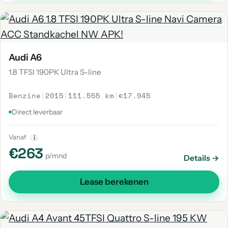
Audi A6
1.8 TFSI 190PK Ultra S-line
Benzine
|
2015
|
111.555 km
|
€17.945
Direct leverbaar
Vanaf
i
€263
p/mnd
Details →
Lease berekenen