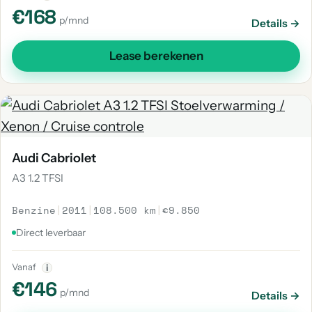
€168
p/mnd
Details →
Lease berekenen
Audi Cabriolet
A3 1.2 TFSI
Benzine
|
2011
|
108.500 km
|
€9.850
Direct leverbaar
Vanaf
i
€146
p/mnd
Details →