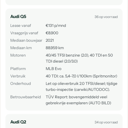
Audi Q5
36 op voorraad
Lease vanaf
€131 p/mnd
Vraagprijs vanaf
€8.900
Mediaan bouwjaar
2021
Mediaan km
88.959 km
Motoren
40/45 TFSI benzine (2.0), 40 TDI en 50
TDI diesel (2.0/3.0)
Platform
MLB Evo
Verbruik
40 TDI: ca. 5,4-7,0 l/100km (Spritmonitor)
Onderhoud
Let op olieverbruik 2.0 TFSI/diesel; tijdige
turbo-inspectie (carwiki/AUTODOC).
Betrouwbaarheid
TÜV Report: bovengemiddeld veel
gebrekvrije exemplaren (AUTO BILD)
Audi Q2
34 op voorraad