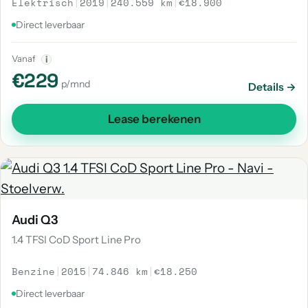
Elektrisch
|
2019
|
240.559 km
|
€18.900
Direct leverbaar
Vanaf
i
€229
p/mnd
Details →
Lease berekenen
Audi Q3
1.4 TFSI CoD Sport Line Pro
Benzine
|
2015
|
74.846 km
|
€18.250
Direct leverbaar