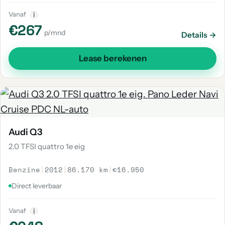
Vanaf
i
€267
p/mnd
Details →
Lease berekenen
Audi Q3
2.0 TFSI quattro 1e eig
Benzine
|
2012
|
86.170 km
|
€16.950
Direct leverbaar
Vanaf
i