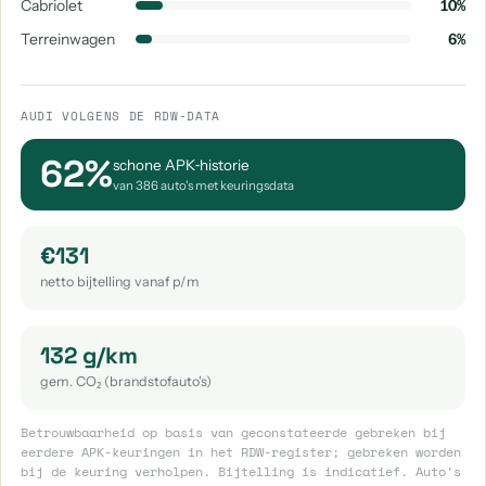
Cabriolet
10%
Terreinwagen
6%
AUDI VOLGENS DE RDW-DATA
62%
schone APK‑historie
van 386 auto's met keuringsdata
€131
netto bijtelling vanaf p/m
132 g/km
gem. CO₂ (brandstofauto's)
Betrouwbaarheid op basis van geconstateerde gebreken bij
eerdere APK-keuringen in het RDW-register; gebreken worden
bij de keuring verholpen. Bijtelling is indicatief. Auto's