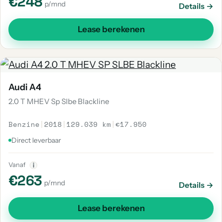
€248
p/mnd
Details →
Lease berekenen
Audi A4
2.0 T MHEV Sp Slbe Blackline
Benzine
|
2018
|
129.039 km
|
€17.950
Direct leverbaar
Vanaf
i
€263
p/mnd
Details →
Lease berekenen