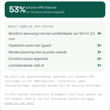
53%
schone APK‑historie
van 19 auto's met keuringsdata
MEEST GEMELDE APK-PUNTEN
Band(en) aanwezig met een profieldiepte van 1,6 t/m 2,5
4×
mm
Stadslicht werkt niet (goed)
3×
Bandenspanning niet op juiste waarde
2×
Dimlicht onjuist afgesteld
2×
Lambdawaarde wijkt af
2×
Op basis van geconstateerde gebreken bij eerdere APK-
keuringen in het RDW-register. Frequentie, geen
faalpercentage; gebreken worden bij de keuring verholpen.
Cijfers worden automatisch bijgewerkt bij elke update van
het aanbod. Bekijk ook het volledige aanbod van
alle
modellen van Audi
.