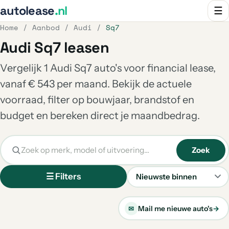
autolease
.nl
☰
Home
/
Aanbod
/
Audi
/
Sq7
Audi Sq7 leasen
Vergelijk 1 Audi Sq7 auto's voor financial lease,
vanaf € 543 per maand. Bekijk de actuele
voorraad, filter op bouwjaar, brandstof en
budget en bereken direct je maandbedrag.
Zoek
☰ Filters
Sorteren
Mail me nieuwe auto's
→
✉