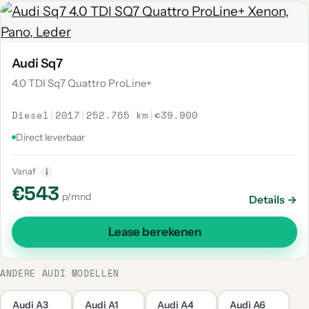
Audi Sq7
4.0 TDI Sq7 Quattro ProLine+
Diesel
|
2017
|
252.765 km
|
€39.900
Direct leverbaar
Vanaf
i
€543
p/mnd
Details →
Lease berekenen
ANDERE AUDI MODELLEN
Audi A3
Audi A1
Audi A4
Audi A6