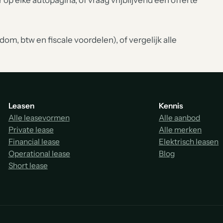
r op elke autopagina, of vraag vrijblijvend een offerte
om, btw en fiscale voordelen), of vergelijk alle
Leasen
Kennis
Alle leasevormen
Alle aanbod
Private lease
Alle merken
Financial lease
Elektrisch leasen
Operational lease
Blog
Short lease