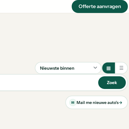
Offerte aanvragen
▦
☰
Sorteren
Zoek
Mail me nieuwe auto's
→
✉