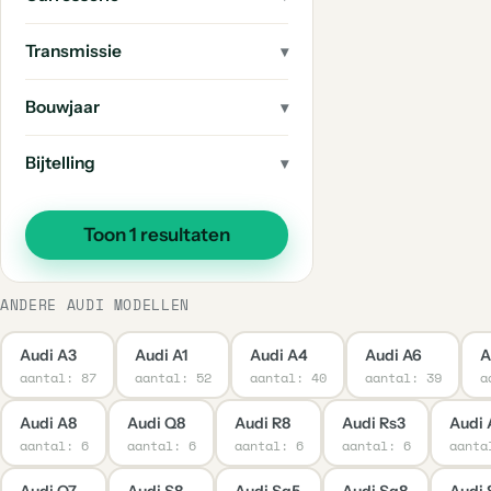
6
A8
Transmissie
6
Q8
4
Q4
Bouwjaar
4
Q5 Sportback
Bijtelling
4
Rs4
4
A6 Allroad
Toon 1 resultaten
3
A7
3
Rs6
ANDERE AUDI MODELLEN
3
Rs5
Audi A3
Audi A1
Audi A4
Audi A6
A
3
S3
aantal: 87
aantal: 52
aantal: 40
aantal: 39
a
2
S8
Audi A8
Audi Q8
Audi R8
Audi Rs3
Audi 
2
Q7
aantal: 6
aantal: 6
aantal: 6
aantal: 6
aanta
2
Sq5
Audi Q7
Audi S8
Audi Sq5
Audi Sq8
Audi 