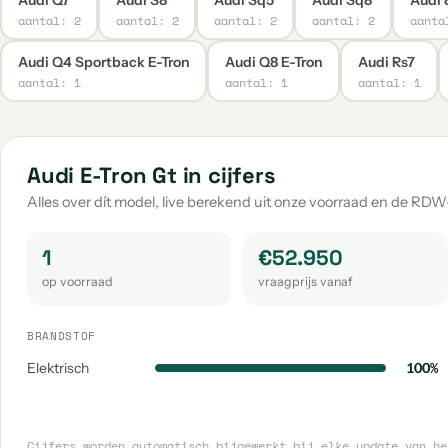
2
Sq8
aantal: 2
aantal: 2
aantal: 2
aantal: 2
aanta
1
Q4 E-Tron
Audi Q4 Sportback E-Tron
Audi Q8 E-Tron
Audi Rs7
aantal: 1
aantal: 1
aantal: 1
1
Overige
1
E-Tron Gt
1
Rs7
Audi E-Tron Gt in cijfers
1
Rsq3
Alles over dít model, live berekend uit onze voorraad en de RDW
1
Rs Q3 Sportback
1
1
€52.950
Rsq8
op voorraad
vraagprijs vanaf
1
S1
1
Coupe
BRANDSTOF
1
Cabriolet
Elektrisch
100%
1
S6
1
80
Cijfers worden automatisch bijgewerkt bij elke update van h