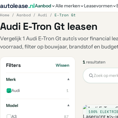
autolease
.nl
Aanbod
Alle merken
Leasevormen
Home
/
Aanbod
/
Audi
/
E-Tron Gt
Audi E-Tron Gt leasen
Vergelijk 1 Audi E-Tron Gt auto's voor financial l
voorraad, filter op bouwjaar, brandstof en budg
1
resultaten
Filters
Wissen
Merk
1
Audi
Model
100% ELEKTRI
87
A3