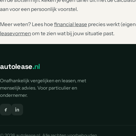
en de slottermijn. Reken je eigen tarief uit met de calculato
aan voor een persoonlijk voorstel.
Meer weten? Lees hoe
financial lease
precies werkt (eigend
leasevormen
om te zien wat bij jouw situatie past.
autolease
.nl
Onafhankelijk vergelijken en leasen, met
menselijk advies. Voor particulier en
ondernemer.
© 2026 autolease.nl. Alle rechten voorbehouden.