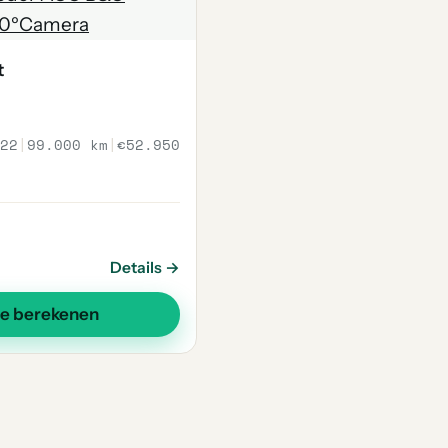
t
22
|
99.000 km
|
€52.950
Details →
se berekenen