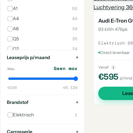
52
A1
40
A4
Audi E-Tron G
39
A6
93 kWh 476pk
35
Q5
Elektrisch
|
20
34
Q2
Direct leverbaar
Leaseprijs p/maand
33
Q3
Vanaf
Geen max
i
28
Q3 Sportback
Max.
€595
p/mnd
25
Tt
€100
€5.129
21
A5
Lea
12
E-Tron
Brandstof
9
S5
1
Elektrisch
6
Rs3
6
R8
Carrosserie