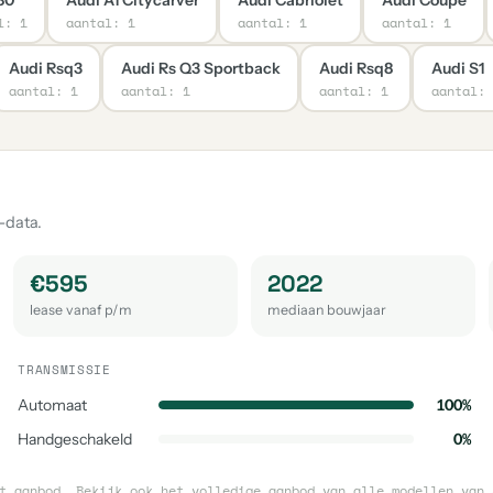
l: 1
aantal: 1
aantal: 1
aantal: 1
Audi Rsq3
Audi Rs Q3 Sportback
Audi Rsq8
Audi S1
aantal: 1
aantal: 1
aantal: 1
aantal: 
-data.
€595
2022
lease vanaf p/m
mediaan bouwjaar
TRANSMISSIE
Automaat
100%
Handgeschakeld
0%
et aanbod. Bekijk ook het volledige aanbod van
alle modellen van 