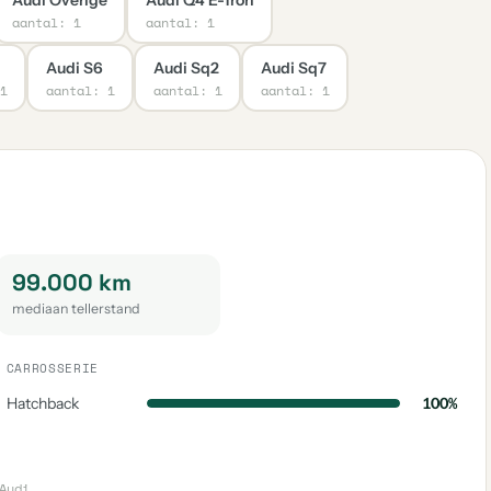
aantal: 1
aantal: 1
Audi S6
Audi Sq2
Audi Sq7
1
aantal: 1
aantal: 1
aantal: 1
99.000 km
mediaan tellerstand
CARROSSERIE
Hatchback
100%
Audi
.