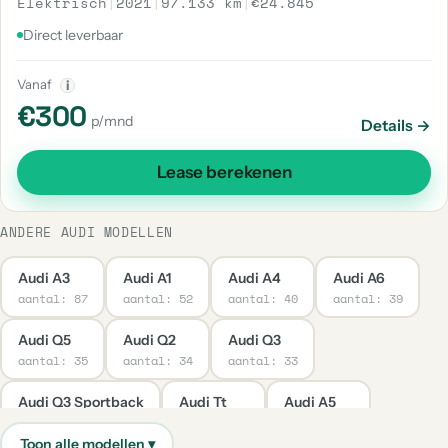
Elektrisch
|
2021
|
97.133 km
|
€24.845
Direct leverbaar
Vanaf
i
€300
p/mnd
Details →
Lease berekenen
ANDERE AUDI MODELLEN
Audi A3
Audi A1
Audi A4
Audi A6
aantal: 87
aantal: 52
aantal: 40
aantal: 39
Audi Q5
Audi Q2
Audi Q3
aantal: 35
aantal: 34
aantal: 33
Audi Q3 Sportback
Audi Tt
Audi A5
aantal: 28
aantal: 25
aantal: 21