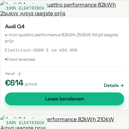
100% ELEKTRISCH
Audi Q4
e-tron quattro performance 82kWh 250kW Altijd laagste
prijs
Elektrisch
|
2026
|
1 km
|
€54.650
Direct leverbaar
Vanaf
i
€614
p/mnd
Details →
Lease berekenen
100% ELEKTRISCH