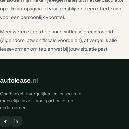
de slottermijn. Reken je eigen tarief uit met de calculator
op elke autopagina, of vraag vrijblijvend een offerte aan
voor een persoonlijk voorstel.
Meer weten? Lees hoe
financial lease
precies werkt
(eigendom, btw en fiscale voordelen), of vergelijk alle
leasevormen
om te zien wat bij jouw situatie past.
autolease
.nl
Onafhankelijk vergelijken en leasen, met
menselijk advies. Voor particulier en
ondernemer.