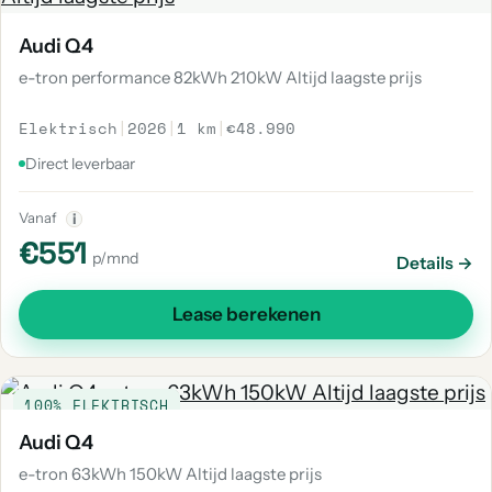
Audi Q4
e-tron performance 82kWh 210kW Altijd laagste prijs
Elektrisch
|
2026
|
1 km
|
€48.990
Direct leverbaar
Vanaf
i
€551
p/mnd
Details →
Lease berekenen
100% ELEKTRISCH
Audi Q4
e-tron 63kWh 150kW Altijd laagste prijs