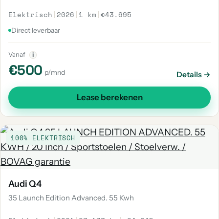
Elektrisch
|
2026
|
1 km
|
€43.695
Direct leverbaar
Vanaf
i
€500
p/mnd
Details →
Lease berekenen
100% ELEKTRISCH
Audi Q4
35 Launch Edition Advanced. 55 Kwh