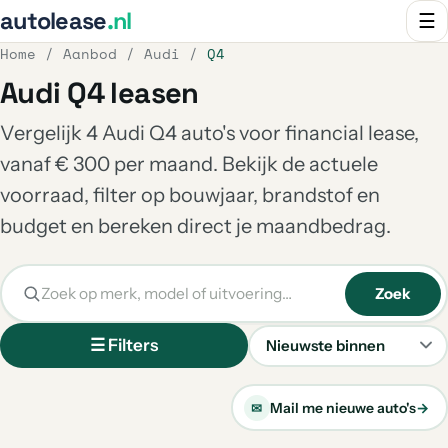
autolease
.nl
☰
Home
/
Aanbod
/
Audi
/
Q4
Audi Q4 leasen
Vergelijk 4 Audi Q4 auto's voor financial lease,
vanaf € 300 per maand. Bekijk de actuele
voorraad, filter op bouwjaar, brandstof en
budget en bereken direct je maandbedrag.
Zoek
☰ Filters
Sorteren
Mail me nieuwe auto's
→
✉