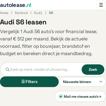
autolease
.nl
☰
Home
/
Aanbod
/
Audi
/
S6
Audi S6 leasen
Vergelijk 1 Audi S6 auto's voor financial lease,
vanaf € 512 per maand. Bekijk de actuele
voorraad, filter op bouwjaar, brandstof en
budget en bereken direct je maandbedrag.
Zoek
☰ Filters
Sorteren
Mail me nieuwe auto's
→
✉