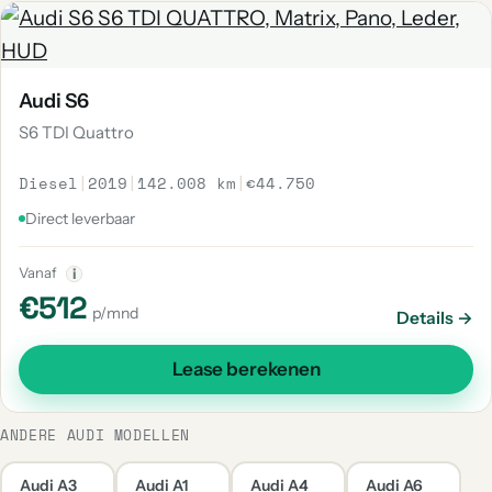
Audi S6
S6 TDI Quattro
Diesel
|
2019
|
142.008 km
|
€44.750
Direct leverbaar
Vanaf
i
€512
p/mnd
Details →
Lease berekenen
ANDERE AUDI MODELLEN
Audi A3
Audi A1
Audi A4
Audi A6