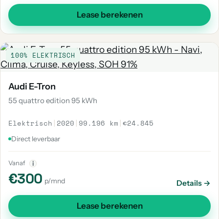
Lease berekenen
100% ELEKTRISCH
Audi E-Tron
55 quattro edition 95 kWh
Elektrisch
|
2020
|
99.196 km
|
€24.845
Direct leverbaar
Vanaf
i
€300
p/mnd
Details →
Lease berekenen