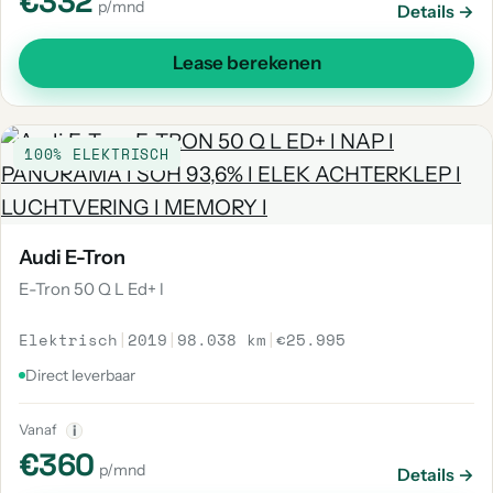
€332
p/mnd
Details →
Lease berekenen
100% ELEKTRISCH
Audi E-Tron
E-Tron 50 Q L Ed+ l
Elektrisch
|
2019
|
98.038 km
|
€25.995
Direct leverbaar
Vanaf
i
€360
p/mnd
Details →