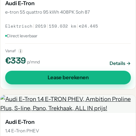
Audi E-Tron
e-tron 55 quattro 95 kWh 408PK Soh 87
Elektrisch
|
2019
|
159.032 km
|
€24.445
Direct leverbaar
Vanaf
i
€339
p/mnd
Details →
Lease berekenen
Audi E-Tron
1.4 E-Tron PHEV