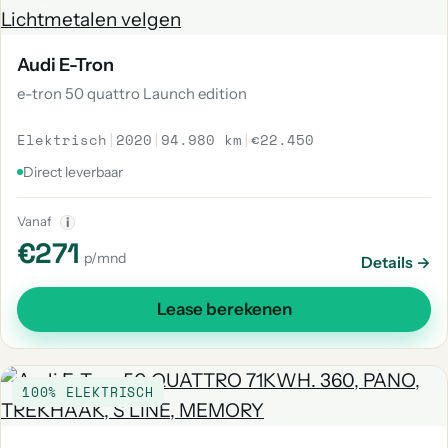
Audi E-Tron
e-tron 50 quattro Launch edition
Elektrisch
|
2020
|
94.980 km
|
€22.450
Direct leverbaar
Vanaf
i
€271
p/mnd
Details →
Lease berekenen
100% ELEKTRISCH