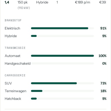
1,4
150 pk
Hybride
1
€189 p/m
€392 
(110 kW)
BRANDSTOF
Elektrisch
91%
Hybride
9%
TRANSMISSIE
Automaat
100%
Handgeschakeld
0%
CARROSSERIE
SUV
73%
Terreinwagen
18%
Hatchback
9%