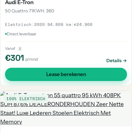
Audi E-Tron
50 Quattro 71KWH. 360
Elektrisch
|
2020
|
94.809 km
|
€24.900
Direct leverbaar
Vanaf
i
€301
p/mnd
Details →
Lease berekenen
100% ELEKTRISCH