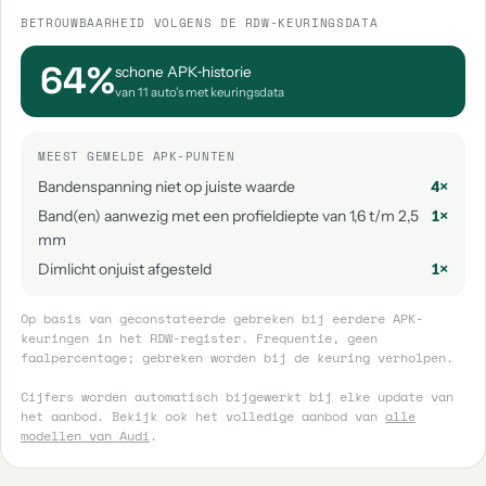
BETROUWBAARHEID VOLGENS DE RDW-KEURINGSDATA
64%
schone APK‑historie
van 11 auto's met keuringsdata
MEEST GEMELDE APK-PUNTEN
Bandenspanning niet op juiste waarde
4×
Band(en) aanwezig met een profieldiepte van 1,6 t/m 2,5
1×
mm
Dimlicht onjuist afgesteld
1×
Op basis van geconstateerde gebreken bij eerdere APK-
keuringen in het RDW-register. Frequentie, geen
faalpercentage; gebreken worden bij de keuring verholpen.
Cijfers worden automatisch bijgewerkt bij elke update van
het aanbod. Bekijk ook het volledige aanbod van
alle
modellen van Audi
.