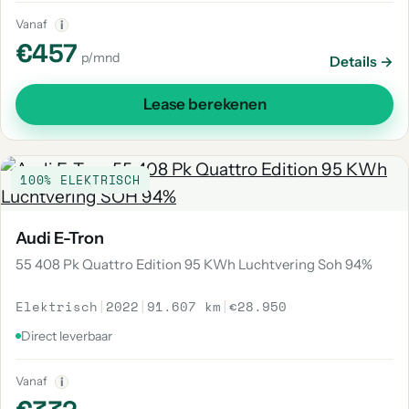
Vanaf
i
€457
p/mnd
Details →
Lease berekenen
100% ELEKTRISCH
Audi E-Tron
55 408 Pk Quattro Edition 95 KWh Luchtvering Soh 94%
Elektrisch
|
2022
|
91.607 km
|
€28.950
Direct leverbaar
Vanaf
i