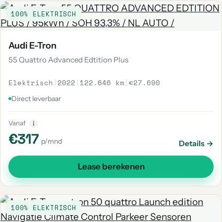
100% ELEKTRISCH
Audi E-Tron
55 Quattro Advanced Edtition Plus
Elektrisch
|
2022
|
122.646 km
|
€27.690
Direct leverbaar
Vanaf
i
€317
p/mnd
Details →
Lease berekenen
100% ELEKTRISCH