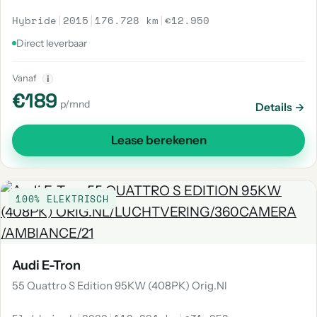
Hybride
|
2015
|
176.728 km
|
€12.950
Direct leverbaar
Vanaf
i
€189
p/mnd
Details →
Lease berekenen
100% ELEKTRISCH
Audi E-Tron
55 Quattro S Edition 95KW (408PK) Orig.Nl