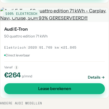
100% ELEKTRISCH
Audi E-Tron
50 quattro edition 71 kWh
Elektrisch
|
2020
|
91.749 km
|
€21.845
Direct leverbaar
Vanaf
i
€264
p/mnd
Details →
Lease berekenen
ANDERE AUDI MODELLEN