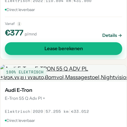
Elektrisch
|
2022
|
110.894 km
|
€31.950
Direct leverbaar
Vanaf
i
€377
p/mnd
Details →
Lease berekenen
100% ELEKTRISCH
Audi E-Tron
E-Tron 55 Q Adv Pl +
Elektrisch
|
2020
|
57.255 km
|
€33.012
Direct leverbaar