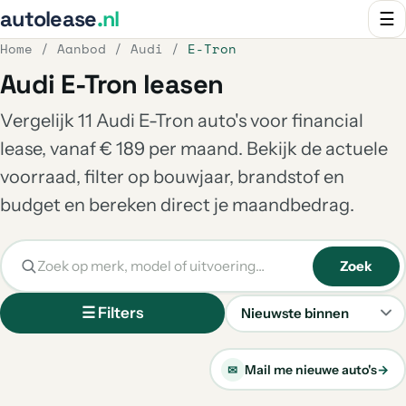
autolease
.nl
☰
Home
/
Aanbod
/
Audi
/
E-Tron
Audi E-Tron leasen
Vergelijk 11 Audi E-Tron auto's voor financial
lease, vanaf € 189 per maand. Bekijk de actuele
voorraad, filter op bouwjaar, brandstof en
budget en bereken direct je maandbedrag.
Zoek
☰ Filters
Sorteren
Mail me nieuwe auto's
→
✉