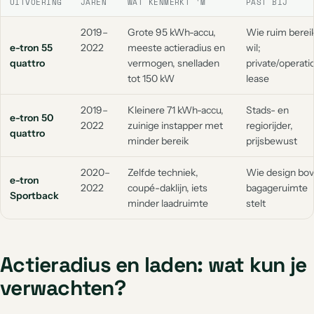
UITVOERING
JAREN
WAT KENMERKT 'M
PAST BIJ
2019–
Grote 95 kWh-accu,
Wie ruim berei
e-tron 55
2022
meeste actieradius en
wil;
quattro
vermogen, snelladen
private/operati
tot 150 kW
lease
2019–
Kleinere 71 kWh-accu,
Stads- en
e-tron 50
2022
zuinige instapper met
regiorijder,
quattro
minder bereik
prijsbewust
2020–
Zelfde techniek,
Wie design bo
e-tron
2022
coupé-daklijn, iets
bagageruimte
Sportback
minder laadruimte
stelt
Actieradius en laden: wat kun je
verwachten?