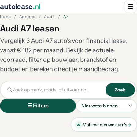
autolease
.nl
☰
Home
/
Aanbod
/
Audi
/
A7
Audi A7 leasen
Vergelijk 3 Audi A7 auto's voor financial lease,
vanaf € 182 per maand. Bekijk de actuele
voorraad, filter op bouwjaar, brandstof en
budget en bereken direct je maandbedrag.
Zoek
☰ Filters
Sorteren
Mail me nieuwe auto's
→
✉