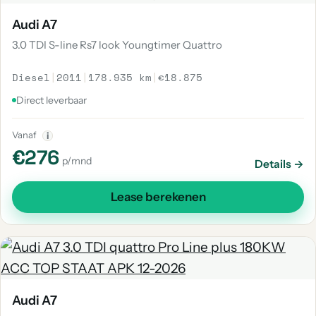
Audi A7
3.0 TDI S-line Rs7 look Youngtimer Quattro
Diesel
|
2011
|
178.935 km
|
€18.875
Direct leverbaar
Vanaf
i
€276
p/mnd
Details →
Lease berekenen
Audi A7