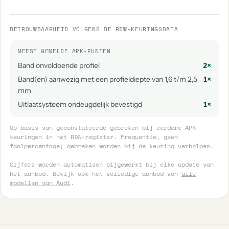
BETROUWBAARHEID VOLGENS DE RDW-KEURINGSDATA
MEEST GEMELDE APK-PUNTEN
Band onvoldoende profiel
2×
Band(en) aanwezig met een profieldiepte van 1,6 t/m 2,5
1×
mm
Uitlaatsysteem ondeugdelijk bevestigd
1×
Op basis van geconstateerde gebreken bij eerdere APK-
keuringen in het RDW-register. Frequentie, geen
faalpercentage; gebreken worden bij de keuring verholpen.
Cijfers worden automatisch bijgewerkt bij elke update van
het aanbod. Bekijk ook het volledige aanbod van
alle
modellen van Audi
.