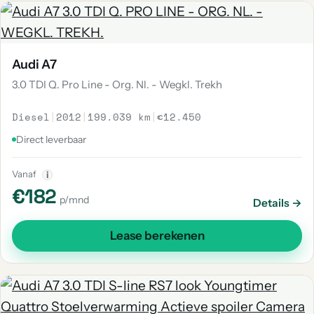
Audi A7
3.0 TDI Q. Pro Line - Org. Nl. - Wegkl. Trekh
Diesel
|
2012
|
199.039 km
|
€12.450
Direct leverbaar
Vanaf
i
€182
p/mnd
Details →
Lease berekenen