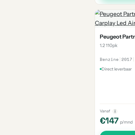
Peugeot Part
1.2 110pk
Benzine
|
2017
|
Direct leverbaar
Vanaf
i
€147
p/mnd