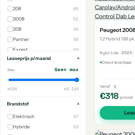
65
208
51
3008
36
308
Peugeot 200
1.2 Hybrid 136 p
30
Partner
29
Expert
Hybride
|
2025
|
Leaseprijs p/maand
20
E-2008
Direct leverbaar
Geen max
17
5008
Max.
16
108
Vanaf
i
€100
€5.129
14
Boxer
€318
p/mnd
8
E-208
Brandstof
5
408
Lea
37
Elektrisch
3
E-Expert
53
Hybride
2
Rifter