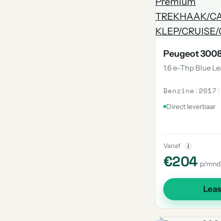
Peugeot 300
1.6 e-Thp Blue 
Benzine
|
2017
|
Direct leverbaar
Vanaf
i
€204
p/mnd
Lea