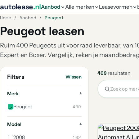
autolease
.nl
Aanbod
Alle merken
Leasevormen
Home
/
Aanbod
/
Peugeot
Peugeot leasen
Ruim 400 Peugeots uit voorraad leverbaar, van 1
Expert en Boxer. Vergelijk, reken je maandbedrag
409
resultaten
Filters
Wissen
Merk
409
Peugeot
Model
102
2008