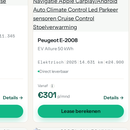
11.345
Peugeot E-2008
EV Allure 50 kWh
Elektrisch
|
2025
|
14.631 km
|
€24.900
Direct leverbaar
Vanaf
i
€301
p/mnd
Details →
Details →
Lease berekenen