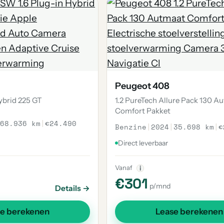
Peugeot 408
ybrid 225 GT
1.2 PureTech Allure Pack 130 A
Comfort Pakket
68.936 km
|
€24.490
Benzine
|
2024
|
35.698 km
|
€
Direct leverbaar
Vanaf
i
€301
p/mnd
Details →
se berekenen
Lease berekenen