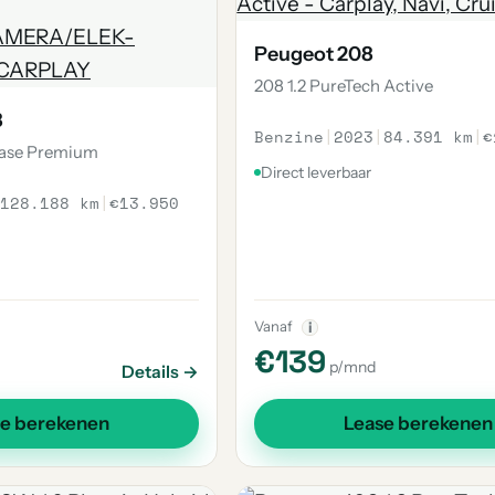
Peugeot 208
208 1.2 PureTech Active
8
Benzine
|
2023
|
84.391 km
|
€
Lease Premium
Direct leverbaar
128.188 km
|
€13.950
Vanaf
i
€139
p/mnd
Details →
se berekenen
Lease berekenen