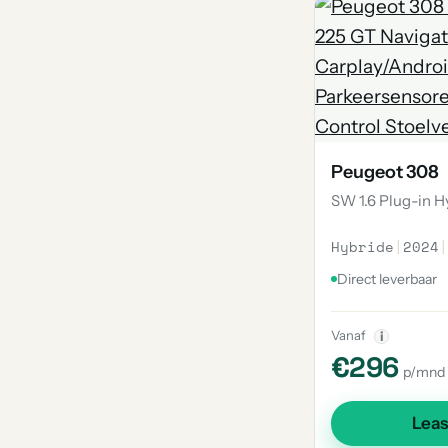
Peugeot 308
SW 1.6 Plug-in H
Hybride
|
2024
|
Direct leverbaar
Vanaf
i
€296
p/mnd
Lea