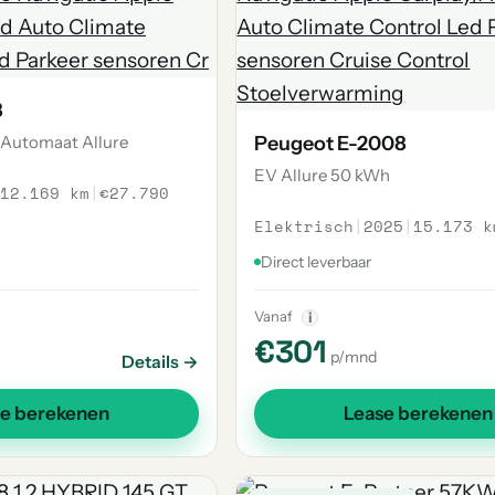
8
k Automaat Allure
Peugeot E-2008
EV Allure 50 kWh
12.169 km
|
€27.790
Elektrisch
|
2025
|
15.173 k
Direct leverbaar
Vanaf
i
€301
p/mnd
Details →
se berekenen
Lease berekenen