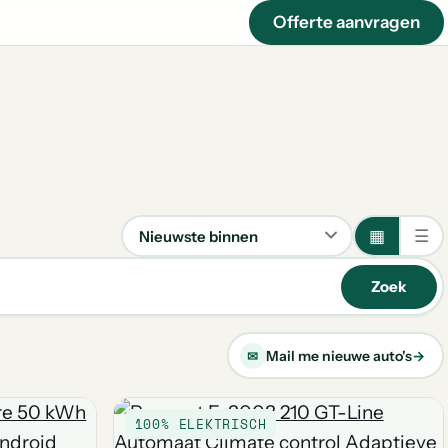
Offerte aanvragen
▦
☰
Sorteren
Zoek
Mail me nieuwe auto's
→
✉
100% ELEKTRISCH