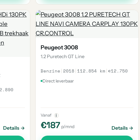
Peugeot 3008
1.2 Puretech GT Line
Benzine
|
2018
|
112.854 km
|
€12.750
2
Direct leverbaar
2.890
Vanaf
i
€187
p/mnd
Details →
Details →