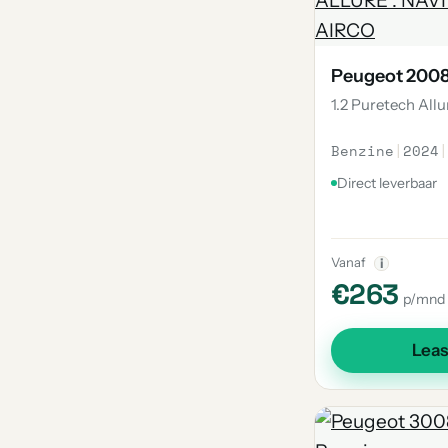
Peugeot 200
1.2 Puretech Allu
Benzine
|
2024
|
Direct leverbaar
Vanaf
i
€263
p/mnd
Lea