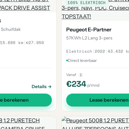
100% ELEKTRISCH
8
T Schuifdak
Peugeot E-Partner
57KWh L2 Lang 3-pers
15.686 km
|
€27.950
Elektrisch
|
2022
|
43.432 k
Direct leverbaar
Vanaf
i
€234
p/mnd
Details →
se berekenen
Lease berekenen