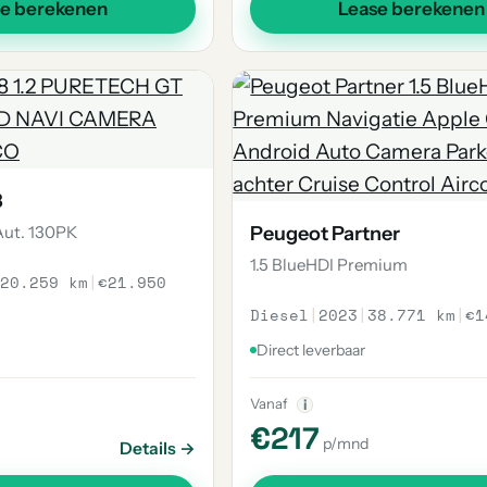
se berekenen
Lease berekenen
8
Aut. 130PK
Peugeot Partner
1.5 BlueHDI Premium
20.259 km
|
€21.950
Diesel
|
2023
|
38.771 km
|
€1
Direct leverbaar
Vanaf
i
€217
p/mnd
Details →