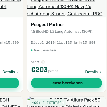
Peugeot Partner
1.5 BlueHDi L2 Lang Automaat 130PK
m
|
€15.990
Diesel
|
2019
|
111.123 km
|
€13.890
Direct leverbaar
Vanaf
i
€203
p/mnd
Details →
Details →
Lease berekenen
100% ELEKTRISCH