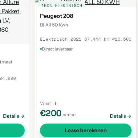
100% ELEKTRISCH
Peugeot 208
Bl All 50 Kwh
Elektrisch
|
2021
|
67.444 km
|
€16.500
Direct leverbaar
utmaat
24.890
Vanaf
i
€200
p/mnd
Details →
Details →
Lease berekenen