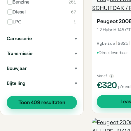
251
Benzine
2
508
67
Diesel
1
504
Peugeot 200
1
LPG
1
404
1.2 Hybrid 145 G
1
E-3008
Carrosserie
Hybride
|
2025
|
1
206
Direct leverbaar
Transmissie
1
E-Partner
1
205
Bouwjaar
1
203
Vanaf
i
€320
Bijtelling
1
Rcz
p/mnd
1
201
Lea
Toon 409 resultaten