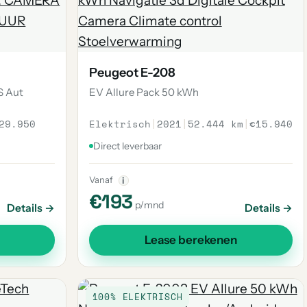
Peugeot E-208
S Aut
EV Allure Pack 50 kWh
29.950
Elektrisch
|
2021
|
52.444 km
|
€15.940
Direct leverbaar
Vanaf
i
€193
p/mnd
Details →
Details →
Lease berekenen
100% ELEKTRISCH