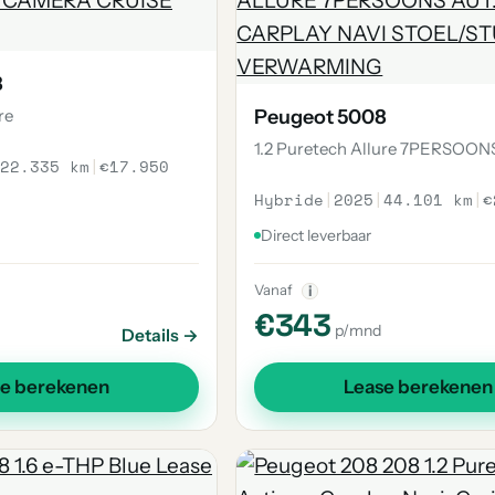
8
re
Peugeot 5008
1.2 Puretech Allure 7PERSOON
22.335 km
|
€17.950
Hybride
|
2025
|
44.101 km
|
€
Direct leverbaar
Vanaf
i
€343
p/mnd
Details →
se berekenen
Lease berekenen