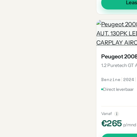
Lea
Peugeot 200
1.2 Puretech GT 
Benzine
|
2024
|
Direct leverbaar
Vanaf
i
€265
p/mnd