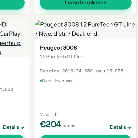
Lease berekenen
Peugeot 3008
1.2 PureTech GT LIne
Benzine
|
2018
|
74.639 km
|
€13.975
Direct leverbaar
4.800
Vanaf
i
€204
p/mnd
Details →
Details →