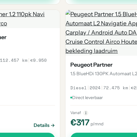
ner
112.457 km
|
€9.950
Peugeot Partner
1.5 BlueHDi 130PK Automaat L
Diesel
|
2024
|
72.475 km
|
€2
Direct leverbaar
Vanaf
i
€317
p/mnd
Details →