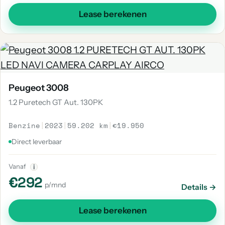
Lease berekenen
Peugeot 3008
1.2 Puretech GT Aut. 130PK
Benzine
|
2023
|
59.202 km
|
€19.950
Direct leverbaar
Vanaf
i
€292
p/mnd
Details →
Lease berekenen