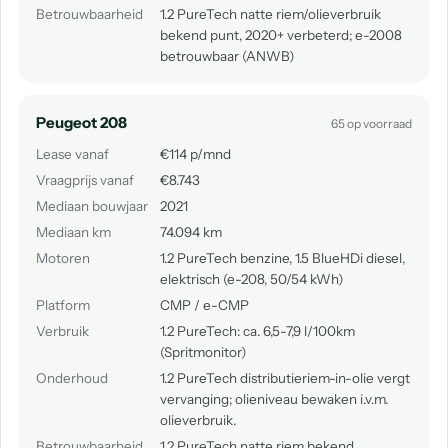
Betrouwbaarheid
1.2 PureTech natte riem/olieverbruik
bekend punt, 2020+ verbeterd; e-2008
betrouwbaar (ANWB)
Peugeot 208
65 op voorraad
Lease vanaf
€114 p/mnd
Vraagprijs vanaf
€8.743
Mediaan bouwjaar
2021
Mediaan km
74.094 km
Motoren
1.2 PureTech benzine, 1.5 BlueHDi diesel,
elektrisch (e-208, 50/54 kWh)
Platform
CMP / e-CMP
Verbruik
1.2 PureTech: ca. 6,5-7,9 l/100km
(Spritmonitor)
Onderhoud
1.2 PureTech distributieriem-in-olie vergt
vervanging; olieniveau bewaken i.v.m.
olieverbruik.
Betrouwbaarheid
1.2 PureTech natte riem bekend