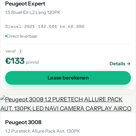
Peugeot Expert
1.5 BlueHDi L2 Lang 120PK
Diesel
|
2021
|
142.644 km
|
€8.990
Direct leverbaar
Vanaf
i
€133
p/mnd
Details →
Lease berekenen
Peugeot 3008
1.2 Puretech Allure Pack Aut. 130PK