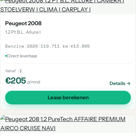
Peugeot 2008
1.2 Pt B.L. Allure l
Benzine
|
2020
|
119.711 km
|
€13.995
Direct leverbaar
Vanaf
i
€205
p/mnd
Details →
Lease berekenen