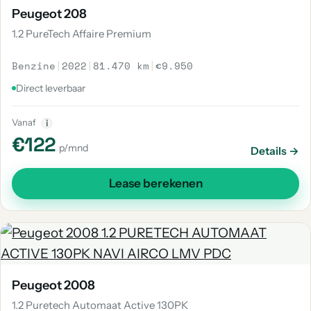
Peugeot 208
1.2 PureTech Affaire Premium
Benzine
|
2022
|
81.470 km
|
€9.950
Direct leverbaar
Vanaf
i
€122
p/mnd
Details →
Lease berekenen
Peugeot 2008
1.2 Puretech Automaat Active 130PK