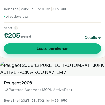
Benzine
|
2023
|
59.515 km
|
€16.950
Direct leverbaar
Vanaf
i
€205
p/mnd
Details →
Lease berekenen
Peugeot 2008
1.2 Puretech Automaat 130PK Active Pack
Benzine
|
2023
|
58.302 km
|
€16.950