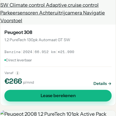
Peugeot 308
1.2 PureTech 130pk Automaat GT SW
Benzine
|
2024
|
66.912 km
|
€21.990
Direct leverbaar
Vanaf
i
€266
p/mnd
Details →
Lease berekenen