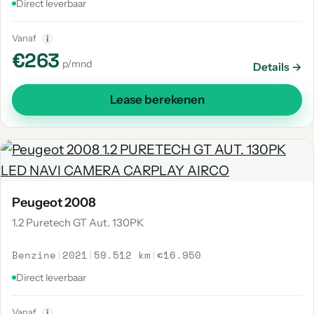
Direct leverbaar
Vanaf
i
€263
p/mnd
Details →
Lease berekenen
Peugeot 2008
1.2 Puretech GT Aut. 130PK
Benzine
|
2021
|
59.512 km
|
€16.950
Direct leverbaar
Vanaf
i