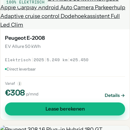
100% ELEKTRISCH
Peugeot E-2008
EV Allure 50 kWh
Elektrisch
|
2025
|
5.249 km
|
€25.450
Direct leverbaar
Vanaf
i
€308
p/mnd
Details →
Lease berekenen