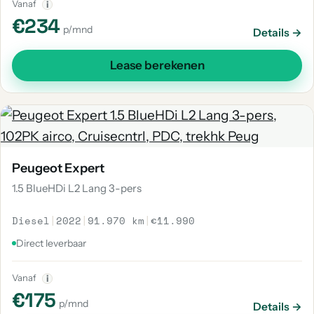
Vanaf
i
€234
p/mnd
Details →
Lease berekenen
Peugeot Expert
1.5 BlueHDi L2 Lang 3-pers
Diesel
|
2022
|
91.970 km
|
€11.990
Direct leverbaar
Vanaf
i
€175
p/mnd
Details →