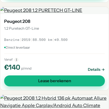
Peugeot 208
1.2 Puretech GT-Line
Benzine
|
2019
|
88.500 km
|
€9.500
Direct leverbaar
Vanaf
i
€140
p/mnd
Details →
Lease berekenen