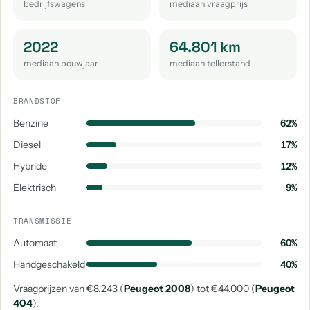
bedrijfswagens
mediaan vraagprijs
aantal: 1
aantal: 1
aantal: 1
2022
64.801 km
mediaan bouwjaar
mediaan tellerstand
BRANDSTOF
Benzine
62%
Diesel
17%
Hybride
12%
Elektrisch
9%
TRANSMISSIE
Automaat
60%
Handgeschakeld
40%
Vraagprijzen van €8.243 (
Peugeot 2008
) tot €44.000 (
Peugeot
404
).