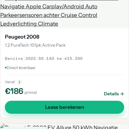
Peugeot 2008
1.2 PureTech 101pk Active Pack
Benzine
|
2022
|
66.140 km
|
€15.390
Direct leverbaar
Vanaf
i
€186
p/mnd
Details →
Lease berekenen