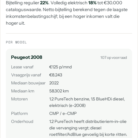
Bijtelling regulier
22%
. Volledig elektrisch
18%
tot €30.000
cataloguswaarde. Netto bijtelling berekend tegen de laagste
inkomstenbelastingschijf; bij een hoger inkomen valt die
hoger uit.
PER MODEL
Peugeot 2008
107 op voorraad
Lease vanaf
€125 p/mnd
Vraagprijs vanaf
€8.243
Mediaan bouwjaar
2022
Mediaan km
58.302 km
Motoren
1.2 PureTech benzine, 1.5 BlueHDi diesel,
elektrisch (e-2008)
Platform
CMP / e-CMP
Onderhoud
1.2 PureTech heeft distributieriem-in-olie
die vervanging vergt; diesel
roetfilter/AdBlue gevoelig bij korte ritten.