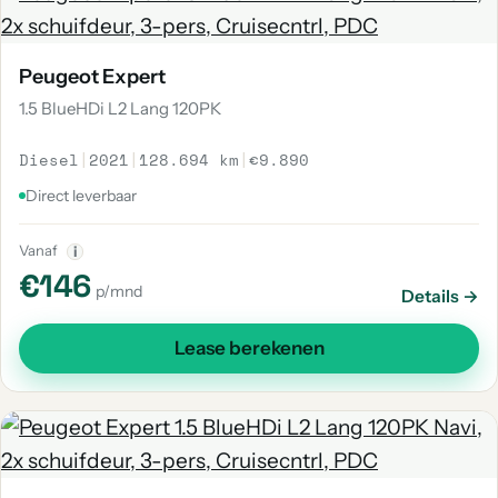
Peugeot Expert
1.5 BlueHDi L2 Lang 120PK
Diesel
|
2021
|
128.694 km
|
€9.890
Direct leverbaar
Vanaf
i
€146
p/mnd
Details →
Lease berekenen