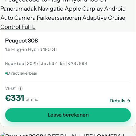
Peugeot 308
1.6 Plug-in Hybrid 180 GT
Hybride
|
2025
|
35.667 km
|
€28.890
Direct leverbaar
Vanaf
i
€331
p/mnd
Details →
Lease berekenen