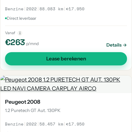
Benzine
|
2022
|
88.083 km
|
€17.950
Direct leverbaar
Vanaf
i
€263
p/mnd
Details →
Lease berekenen
Peugeot 2008
1.2 Puretech GT Aut. 130PK
Benzine
|
2022
|
58.457 km
|
€17.950