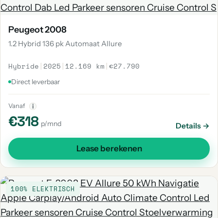
Peugeot 2008
1.2 Hybrid 136 pk Automaat Allure
Hybride
|
2025
|
12.169 km
|
€27.790
Direct leverbaar
Vanaf
i
€318
p/mnd
Details →
Lease berekenen
100% ELEKTRISCH