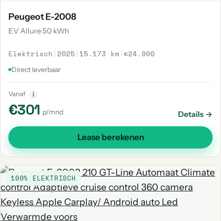
Peugeot E-2008
EV Allure 50 kWh
Elektrisch
|
2025
|
15.173 km
|
€24.900
Direct leverbaar
Vanaf
i
€301
p/mnd
Details →
Lease berekenen
100% ELEKTRISCH