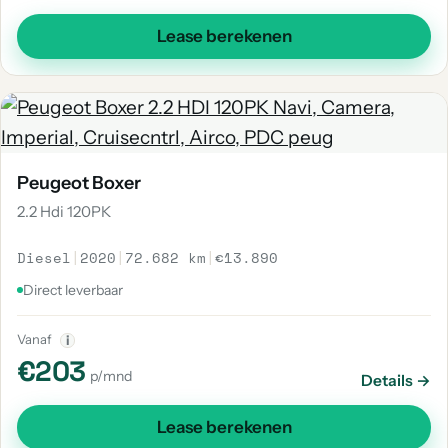
Lease berekenen
Peugeot Boxer
2.2 Hdi 120PK
Diesel
|
2020
|
72.682 km
|
€13.890
Direct leverbaar
Vanaf
i
€203
p/mnd
Details →
Lease berekenen