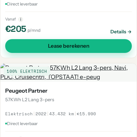
Direct leverbaar
Vanaf
i
€205
p/mnd
Details →
Lease berekenen
100% ELEKTRISCH
Peugeot Partner
57KWh L2 Lang 3-pers
Elektrisch
|
2022
|
43.432 km
|
€15.990
Direct leverbaar