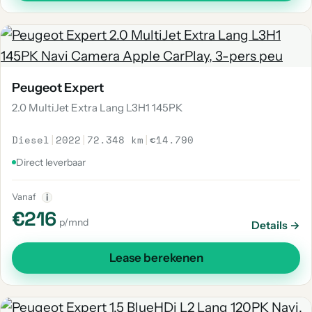
Peugeot Expert
2.0 MultiJet Extra Lang L3H1 145PK
Diesel
|
2022
|
72.348 km
|
€14.790
Direct leverbaar
Vanaf
i
€216
p/mnd
Details →
Lease berekenen