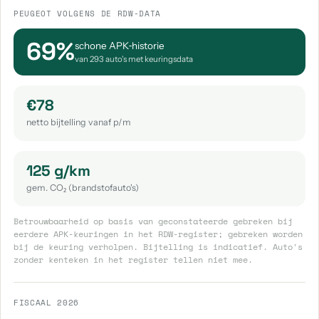
PEUGEOT VOLGENS DE RDW-DATA
69%
schone APK‑historie
van 293 auto's met keuringsdata
€78
netto bijtelling vanaf p/m
125 g/km
gem. CO₂ (brandstofauto's)
Betrouwbaarheid op basis van geconstateerde gebreken bij
eerdere APK-keuringen in het RDW-register; gebreken worden
bij de keuring verholpen. Bijtelling is indicatief. Auto's
zonder kenteken in het register tellen niet mee.
FISCAAL 2026