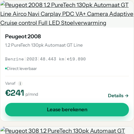
Peugeot 2008
1.2 PureTech 130pk Automaat GT Line
Benzine
|
2023
|
48.443 km
|
€19.890
Direct leverbaar
Vanaf
i
€241
p/mnd
Details →
Lease berekenen