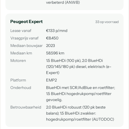
verbeterd (ANWB)
Peugeot Expert
33 op voorraad
Lease vanaf
€133 p/mnd
Vraagprijs vanaf
€8.450
Mediaan bouwjaar
2023
Mediaan km
58.596 km
Motoren
1.5 BlueHDi (100 pk), 2.0 BlueHDi
(120/145/180 pk) diesel, elektrisch (e-
Expert)
Platform
EMP2
Onderhoud
BlueHDi met SCR/AdBlue en roetfilter;
1.5 BlueHDi hogedrukpomp/roetfilter
gevoelig.
Betrouwbaarheid
2.0 BlueHDi robuust (120 pk beste
balans); 1.5 BlueHDi zwakker:
hogedrukpomp/roetfilter (AUTODOC)