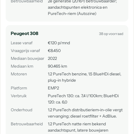
Betrouwbaarheid
2e generatie (2016+) betrouwbaarder;
aandachtspunten elektronica en
PureTech-riem (Autozine)
Peugeot 308
38 op voorraad
Lease vanaf
€120 p/mnd
Vraagprijs vanaf
€8.450
Mediaan bouwjaar
2022
Mediaan km
90.465 km
Motoren
1.2 PureTech benzine, 1.5 BlueHDi diesel,
plug-in hybride
Platform
EMP2
Verbruik
PureTech 130: ca. 7,4 l/100km; BlueHDi
120: ca. 6,0
Onderhoud
1.2 PureTech distributieriem-in-olie vergt
vervanging; diesel roetfilter + AdBlue.
Betrouwbaarheid
1.2 PureTech natte riem bekend
aandachtspunt, latere bouwjaren