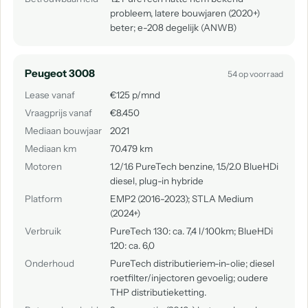
probleem, latere bouwjaren (2020+)
beter; e-208 degelijk (ANWB)
Peugeot 3008
54 op voorraad
Lease vanaf
€125 p/mnd
Vraagprijs vanaf
€8.450
Mediaan bouwjaar
2021
Mediaan km
70.479 km
Motoren
1.2/1.6 PureTech benzine, 1.5/2.0 BlueHDi
diesel, plug-in hybride
Platform
EMP2 (2016-2023); STLA Medium
(2024+)
Verbruik
PureTech 130: ca. 7,4 l/100km; BlueHDi
120: ca. 6,0
Onderhoud
PureTech distributieriem-in-olie; diesel
roetfilter/injectoren gevoelig; oudere
THP distributieketting.