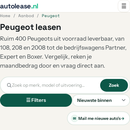
autolease
.nl
☰
Home
/
Aanbod
/
Peugeot
Peugeot leasen
Ruim 400 Peugeots uit voorraad leverbaar, van
108, 208 en 2008 tot de bedrijfswagens Partner,
Expert en Boxer. Vergelijk, reken je
maandbedrag door en vraag direct aan.
Zoek
☰ Filters
Sorteren
Mail me nieuwe auto's
→
✉