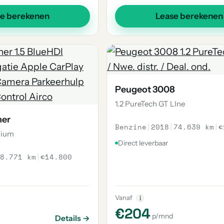
se berekenen
Lease berekenen
Peugeot 3008
1.2 PureTech GT LIne
ner
Benzine
|
2018
|
74.639 km
|
€
mium
Direct leverbaar
8.771 km
|
€14.800
Vanaf
i
€204
p/mnd
Details →