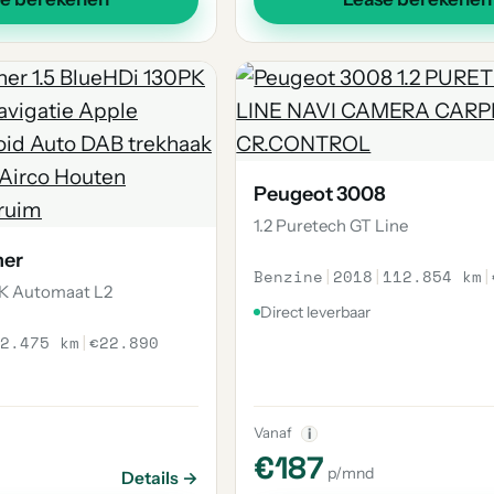
Peugeot 3008
1.2 Puretech GT Line
ner
Benzine
|
2018
|
112.854 km
|
PK Automaat L2
Direct leverbaar
2.475 km
|
€22.890
Vanaf
i
€187
p/mnd
Details →