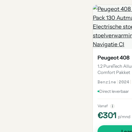
Peugeot 408
1.2 PureTech All
Comfort Pakket
Benzine
|
2024
|
Direct leverbaar
Vanaf
i
€301
p/mnd
Lea