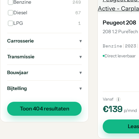
249
Benzine
2
508
67
Diesel
1
205
Peugeot 208
1
LPG
1
504
208 1.2 PureTech
1
E-3008
Carrosserie
Benzine
|
2023
|
1
206
Direct leverbaar
Transmissie
1
203
1
201
Bouwjaar
1
Rcz
Bijtelling
1
404
Vanaf
i
€139
Toon 404 resultaten
p/mnd
Lea