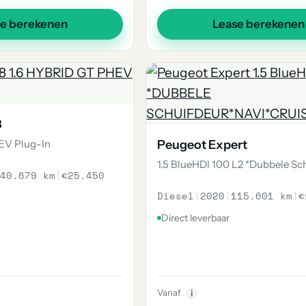
se berekenen
Lease berekenen
8
HEV Plug-In
Peugeot Expert
1.5 BlueHDI 100 L2 *Dubbele Sc
40.679 km
|
€25.450
Diesel
|
2020
|
115.601 km
|
€
Direct leverbaar
Vanaf
i