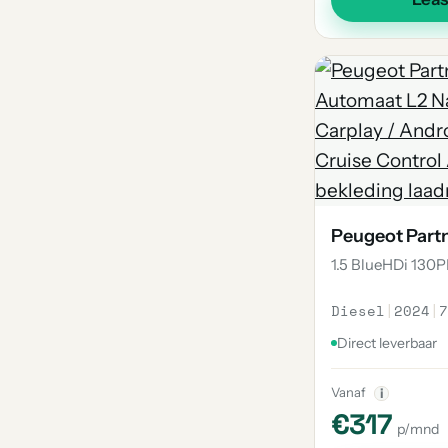
Peugeot Part
1.5 BlueHDi 130
Diesel
|
2024
|
7
Direct leverbaar
Vanaf
i
€317
p/mnd