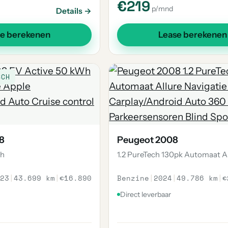
€219
p/mnd
Details →
se berekenen
Lease berekenen
SCH
8
Peugeot 2008
Wh
1.2 PureTech 130pk Automaat A
23
|
43.699 km
|
€16.890
Benzine
|
2024
|
49.786 km
|
€
Direct leverbaar