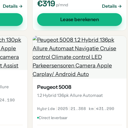
€319
p/mnd
Details →
Details →
Lease berekenen
llure
Peugeot 5008
1.2 Hybrid 136pk Allure Automaat
24.190
Hybride
|
2025
|
21.368 km
|
€31.290
Direct leverbaar