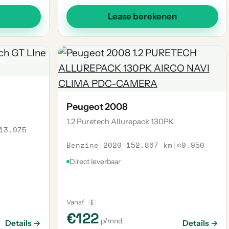
Lease berekenen
Peugeot 2008
1.2 Puretech Allurepack 130PK
13.975
Benzine
|
2020
|
152.867 km
|
€9.950
Direct leverbaar
Vanaf
i
€122
p/mnd
Details →
Details →