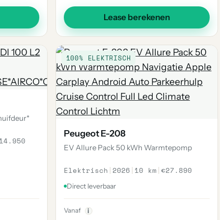
Lease berekenen
100% ELEKTRISCH
huifdeur*
Peugeot E-208
14.950
EV Allure Pack 50 kWh Warmtepomp
Elektrisch
|
2026
|
10 km
|
€27.890
Direct leverbaar
Vanaf
i