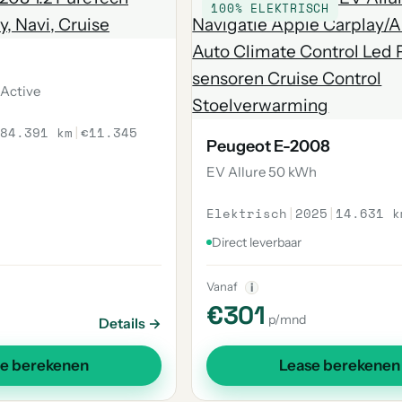
100% ELEKTRISCH
 Active
84.391 km
|
€11.345
Peugeot E-2008
EV Allure 50 kWh
Elektrisch
|
2025
|
14.631 k
Direct leverbaar
Vanaf
i
€301
p/mnd
Details →
se berekenen
Lease berekenen