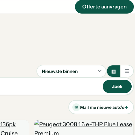
Offerte aanvragen
▦
☰
Sorteren
Zoek
Mail me nieuwe auto's
→
✉