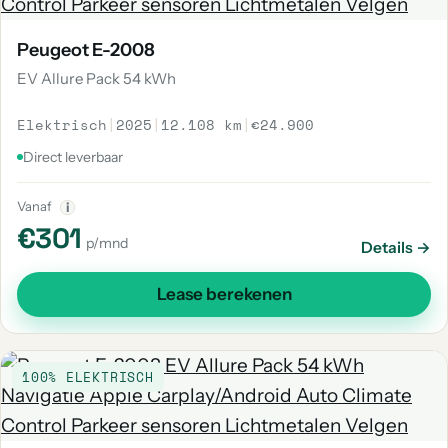
Peugeot E-2008
EV Allure Pack 54 kWh
Elektrisch
|
2025
|
12.108 km
|
€24.900
Direct leverbaar
Vanaf
i
€301
p/mnd
Details →
Lease berekenen
100% ELEKTRISCH