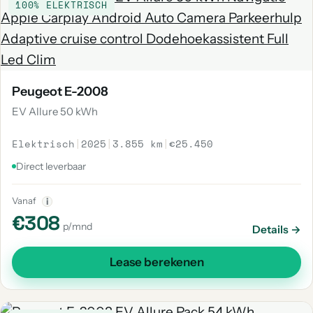
100% ELEKTRISCH
Peugeot E-2008
EV Allure 50 kWh
Elektrisch
|
2025
|
3.855 km
|
€25.450
Direct leverbaar
Vanaf
i
€308
p/mnd
Details →
Lease berekenen