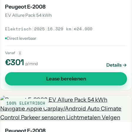
Peugeot E-2008
EV Allure Pack 54 kWh
Elektrisch
|
2025
|
16.329 km
|
€24.900
Direct leverbaar
Vanaf
i
€301
p/mnd
Details →
Lease berekenen
100% ELEKTRISCH
Peugeot E-2008