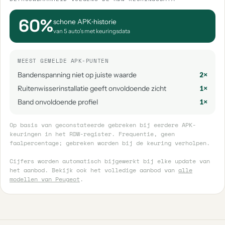
60%
schone APK‑historie
van 5 auto's met keuringsdata
MEEST GEMELDE APK-PUNTEN
Bandenspanning niet op juiste waarde
2×
Ruitenwisserinstallatie geeft onvoldoende zicht
1×
Band onvoldoende profiel
1×
Op basis van geconstateerde gebreken bij eerdere APK-
keuringen in het RDW-register. Frequentie, geen
faalpercentage; gebreken worden bij de keuring verholpen.
Cijfers worden automatisch bijgewerkt bij elke update van
het aanbod. Bekijk ook het volledige aanbod van
alle
modellen van Peugeot
.