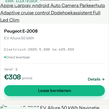
100% ELEKTRISCH
Peugeot E-2008
EV Allure 50 kWh
Elektrisch
|
2025
|
5.096 km
|
€25.450
Direct leverbaar
Vanaf
i
€308
p/mnd
Details →
Lease berekenen