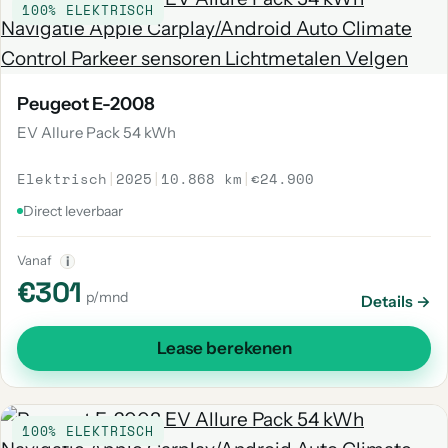
100% ELEKTRISCH
Peugeot E-2008
EV Allure Pack 54 kWh
Elektrisch
|
2025
|
10.868 km
|
€24.900
Direct leverbaar
Vanaf
i
€301
p/mnd
Details →
Lease berekenen
100% ELEKTRISCH