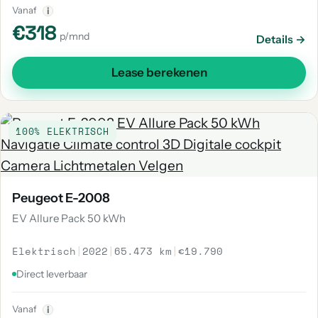
Vanaf
i
€318
p/mnd
Details →
Lease berekenen
100% ELEKTRISCH
Peugeot E-2008
EV Allure Pack 50 kWh
Elektrisch
|
2022
|
65.473 km
|
€19.790
Direct leverbaar
Vanaf
i