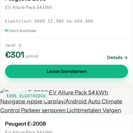
EV Allure Pack 54 kWh
Elektrisch
|
2025
|
11.382 km
|
€24.900
Direct leverbaar
Vanaf
i
€301
p/mnd
Details →
Lease berekenen
100% ELEKTRISCH
Peugeot E-2008
EV Allure Pack 54 kWh