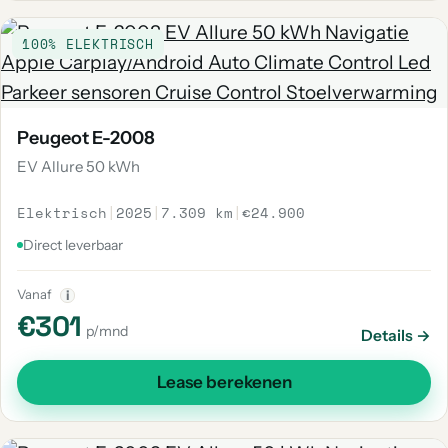
100% ELEKTRISCH
Peugeot E-2008
EV Allure 50 kWh
Elektrisch
|
2025
|
7.309 km
|
€24.900
Direct leverbaar
Vanaf
i
€301
p/mnd
Details →
Lease berekenen