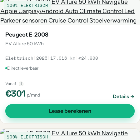
100% ELEKTRISCH
Peugeot E-2008
EV Allure 50 kWh
Elektrisch
|
2025
|
17.016 km
|
€24.900
Direct leverbaar
Vanaf
i
€301
p/mnd
Details →
Lease berekenen
100% ELEKTRISCH