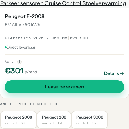
Peugeot E-2008
EV Allure 50 kWh
Elektrisch
|
2025
|
7.955 km
|
€24.900
Direct leverbaar
Vanaf
i
€301
p/mnd
Details →
Lease berekenen
ANDERE PEUGEOT MODELLEN
Peugeot 2008
Peugeot 208
Peugeot 3008
aantal: 98
aantal: 64
aantal: 52