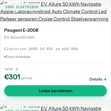
100% ELEKTRISCH
Peugeot E-2008
EV Allure 50 kWh
Elektrisch
|
2025
|
14.631 km
|
€24.900
Direct leverbaar
Vanaf
i
€301
p/mnd
Details →
Lease berekenen