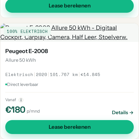
Lease berekenen
100% ELEKTRISCH
Peugeot E-2008
Allure 50 kWh
Elektrisch
|
2020
|
101.767 km
|
€14.845
Direct leverbaar
Vanaf
i
€180
p/mnd
Details →
Lease berekenen