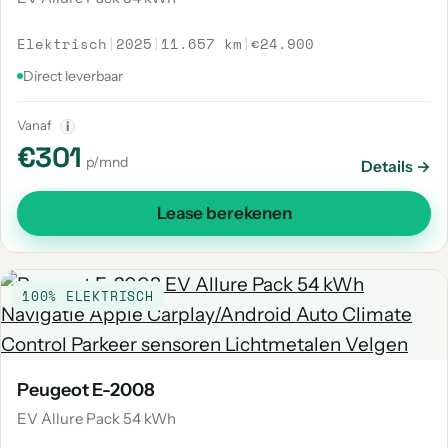
Elektrisch
|
2025
|
11.657 km
|
€24.900
Direct leverbaar
Vanaf
i
€301
p/mnd
Details →
Lease berekenen
100% ELEKTRISCH
Peugeot E-2008
EV Allure Pack 54 kWh