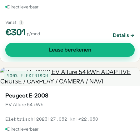
Direct leverbaar
Vanaf
i
€301
p/mnd
Details →
Lease berekenen
100% ELEKTRISCH
Peugeot E-2008
EV Allure 54 kWh
Elektrisch
|
2023
|
27.052 km
|
€22.950
Direct leverbaar