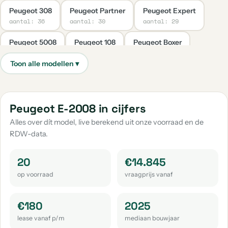
Peugeot 308
Peugeot Partner
Peugeot Expert
aantal: 36
aantal: 30
aantal: 29
Peugeot 5008
Peugeot 108
Peugeot Boxer
aantal: 17
aantal: 16
aantal: 14
Peugeot E-208
Peugeot 408
Peugeot E-Expert
aantal: 8
aantal: 5
aantal: 3
Peugeot 508
Peugeot Rifter
Peugeot 201
Peugeot E-2008 in cijfers
aantal: 2
aantal: 2
aantal: 1
Alles over dít model, live berekend uit onze voorraad en de
RDW-data.
Peugeot 203
Peugeot 205
Peugeot 206
aantal: 1
aantal: 1
aantal: 1
20
€14.845
Peugeot 404
Peugeot 504
Peugeot E-3008
op voorraad
vraagprijs vanaf
aantal: 1
aantal: 1
aantal: 1
Peugeot Rcz
€180
2025
aantal: 1
lease vanaf p/m
mediaan bouwjaar