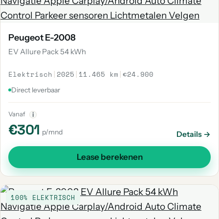
Peugeot E-2008
EV Allure Pack 54 kWh
Elektrisch
|
2025
|
11.465 km
|
€24.900
Direct leverbaar
Vanaf
i
€301
p/mnd
Details →
Lease berekenen
100% ELEKTRISCH