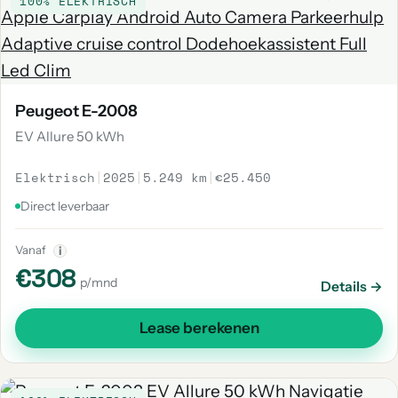
100% ELEKTRISCH
Peugeot E-2008
EV Allure 50 kWh
Elektrisch
|
2025
|
5.249 km
|
€25.450
Direct leverbaar
Vanaf
i
€308
p/mnd
Details →
Lease berekenen