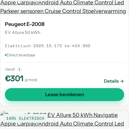
Peugeot E-2008
EV Allure 50 kWh
Elektrisch
|
2025
|
15.173 km
|
€24.900
Direct leverbaar
Vanaf
i
€301
p/mnd
Details →
Lease berekenen
100% ELEKTRISCH