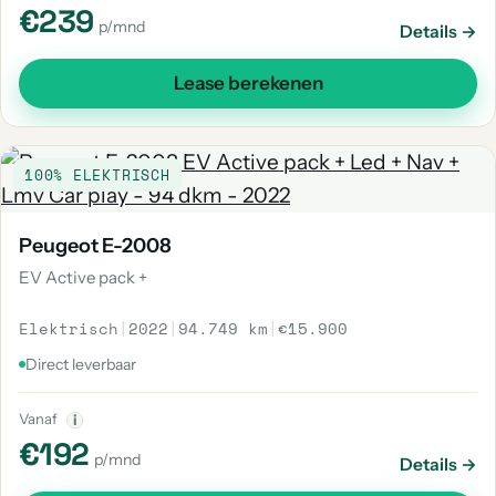
€239
p/mnd
Details →
Lease berekenen
100% ELEKTRISCH
Peugeot E-2008
EV Active pack +
Elektrisch
|
2022
|
94.749 km
|
€15.900
Direct leverbaar
Vanaf
i
€192
p/mnd
Details →