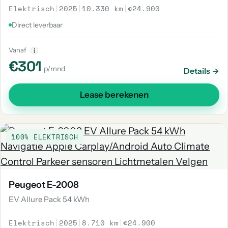
Elektrisch
|
2025
|
10.330 km
|
€24.900
Direct leverbaar
Vanaf
i
€301
p/mnd
Details →
Lease berekenen
100% ELEKTRISCH
Peugeot E-2008
EV Allure Pack 54 kWh
Elektrisch
|
2025
|
8.710 km
|
€24.900