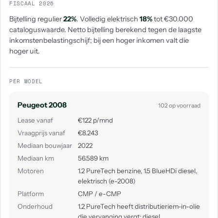
FISCAAL 2026
Bijtelling regulier
22%
. Volledig elektrisch
18%
tot €30.000
cataloguswaarde. Netto bijtelling berekend tegen de laagste
inkomstenbelastingschijf; bij een hoger inkomen valt die
hoger uit.
PER MODEL
Peugeot 2008
102 op voorraad
Lease vanaf
€122 p/mnd
Vraagprijs vanaf
€8.243
Mediaan bouwjaar
2022
Mediaan km
56.589 km
Motoren
1.2 PureTech benzine, 1.5 BlueHDi diesel,
elektrisch (e-2008)
Platform
CMP / e-CMP
Onderhoud
1.2 PureTech heeft distributieriem-in-olie
die vervanging vergt; diesel