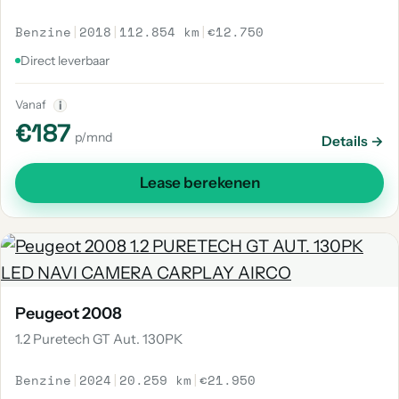
Benzine
|
2018
|
112.854 km
|
€12.750
Direct leverbaar
Vanaf
i
€187
p/mnd
Details →
Lease berekenen
Peugeot 2008
1.2 Puretech GT Aut. 130PK
Benzine
|
2024
|
20.259 km
|
€21.950