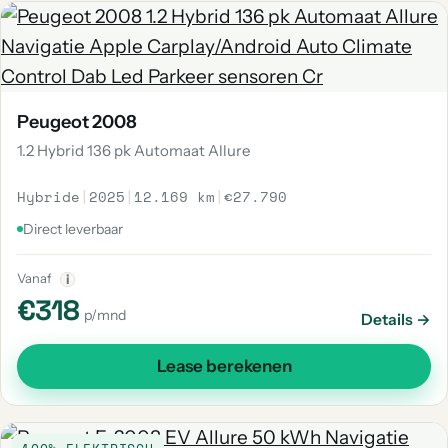
Peugeot 2008
1.2 Hybrid 136 pk Automaat Allure
Hybride
|
2025
|
12.169 km
|
€27.790
Direct leverbaar
Vanaf
i
€318
p/mnd
Details →
Lease berekenen