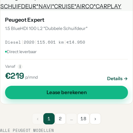
Peugeot Expert
1.5 BlueHDI 100 L2 *Dubbele Schuifdeur*
Diesel
|
2020
|
115.601 km
|
€14.950
Direct leverbaar
Vanaf
i
€219
p/mnd
Details →
Lease berekenen
‹
1
2
…
18
›
ALLE PEUGEOT MODELLEN