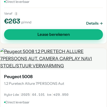
Direct leverbaar
Vanaf
i
€263
p/mnd
Details →
Lease berekenen
Peugeot 5008
1.2 Puretech Allure 7PERSOONS Aut
Hybride
|
2025
|
44.101 km
|
€29.950
Direct leverbaar