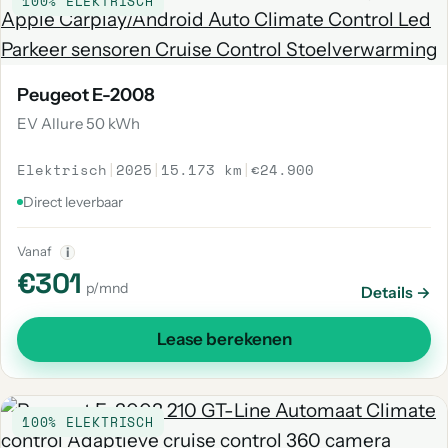
100% ELEKTRISCH
Peugeot E-2008
EV Allure 50 kWh
Elektrisch
|
2025
|
15.173 km
|
€24.900
Direct leverbaar
Vanaf
i
€301
p/mnd
Details →
Lease berekenen
100% ELEKTRISCH