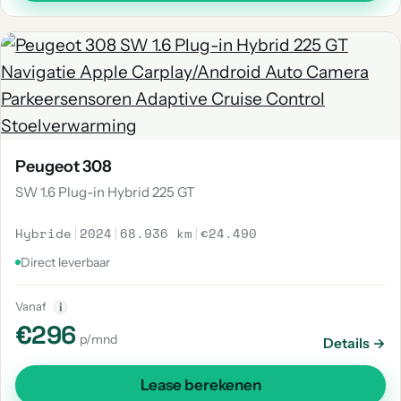
Peugeot 308
SW 1.6 Plug-in Hybrid 225 GT
Hybride
|
2024
|
68.936 km
|
€24.490
Direct leverbaar
Vanaf
i
€296
p/mnd
Details →
Lease berekenen