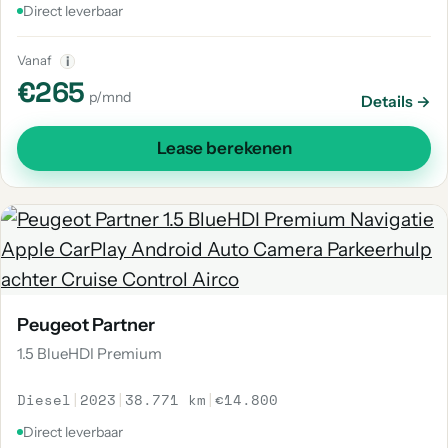
Direct leverbaar
Vanaf
i
€265
p/mnd
Details →
Lease berekenen
Peugeot Partner
1.5 BlueHDI Premium
Diesel
|
2023
|
38.771 km
|
€14.800
Direct leverbaar