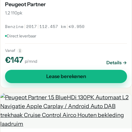
Peugeot Partner
1.2 110pk
Benzine
|
2017
|
112.457 km
|
€9.950
Direct leverbaar
Vanaf
i
€147
p/mnd
Details →
Lease berekenen