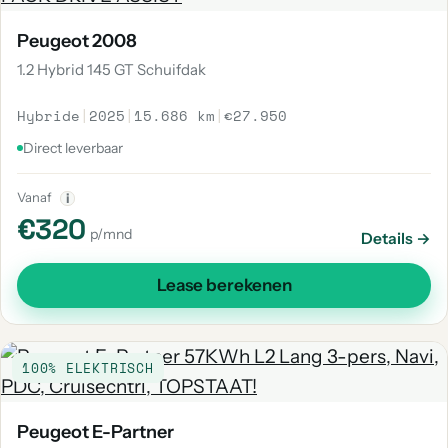
Peugeot 2008
1.2 Hybrid 145 GT Schuifdak
Hybride
|
2025
|
15.686 km
|
€27.950
Direct leverbaar
Vanaf
i
€320
p/mnd
Details →
Lease berekenen
100% ELEKTRISCH
Peugeot E-Partner