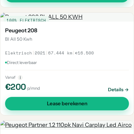
100% ELEKTRISCH
Peugeot 208
Bl All 50 Kwh
Elektrisch
|
2021
|
67.444 km
|
€16.500
Direct leverbaar
Vanaf
i
€200
p/mnd
Details →
Lease berekenen