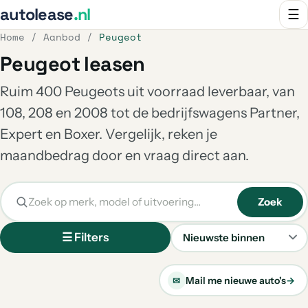
autolease
.nl
☰
Home
/
Aanbod
/
Peugeot
Peugeot leasen
Ruim 400 Peugeots uit voorraad leverbaar, van
108, 208 en 2008 tot de bedrijfswagens Partner,
Expert en Boxer. Vergelijk, reken je
maandbedrag door en vraag direct aan.
Zoek
☰ Filters
Sorteren
Mail me nieuwe auto's
→
✉