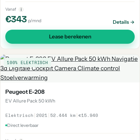
Vanaf
i
€343
p/mnd
Details →
Lease berekenen
100% ELEKTRISCH
Peugeot E-208
EV Allure Pack 50 kWh
Elektrisch
|
2021
|
52.444 km
|
€15.940
Direct leverbaar