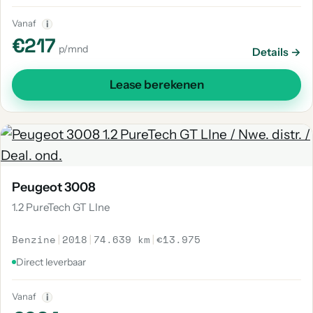
Vanaf
i
€217
p/mnd
Details →
Lease berekenen
Peugeot 3008
1.2 PureTech GT LIne
Benzine
|
2018
|
74.639 km
|
€13.975
Direct leverbaar
Vanaf
i