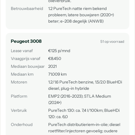
olieverbruik.
Betrouwbaarheid
1.2 PureTech natte riem bekend
probleem, latere bouwjaren (2020+)
beter; e-208 degelijk (ANWB)
Peugeot 3008
51 op voorraad
Lease vanaf
€125 p/mnd
Vraagprijs vanaf
€8.450
Mediaan bouwjaar
2021
Mediaan km
71.009 km
Motoren
1.2/1.6 PureTech benzine, 1.5/2.0 BlueHDi
diesel, plug-in hybride
Platform
EMP2 (2016-2023); STLA Medium
(2024+)
Verbruik
PureTech 130: ca. 7,4 l/100km; BlueHDi
120: ca. 6,0
Onderhoud
PureTech distributieriem-in-olie; diesel
roetfilter/injectoren gevoelig; oudere