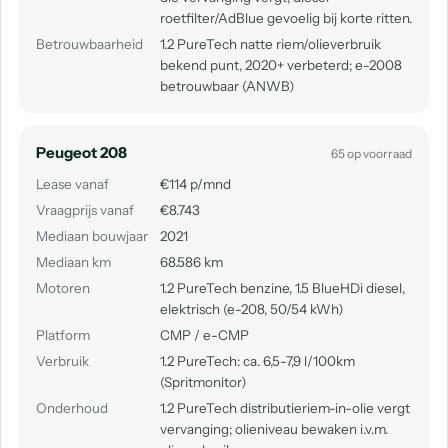
roetfilter/AdBlue gevoelig bij korte ritten.
Betrouwbaarheid
1.2 PureTech natte riem/olieverbruik
bekend punt, 2020+ verbeterd; e-2008
betrouwbaar (ANWB)
Peugeot 208
65 op voorraad
Lease vanaf
€114 p/mnd
Vraagprijs vanaf
€8.743
Mediaan bouwjaar
2021
Mediaan km
68.586 km
Motoren
1.2 PureTech benzine, 1.5 BlueHDi diesel,
elektrisch (e-208, 50/54 kWh)
Platform
CMP / e-CMP
Verbruik
1.2 PureTech: ca. 6,5-7,9 l/100km
(Spritmonitor)
Onderhoud
1.2 PureTech distributieriem-in-olie vergt
vervanging; olieniveau bewaken i.v.m.