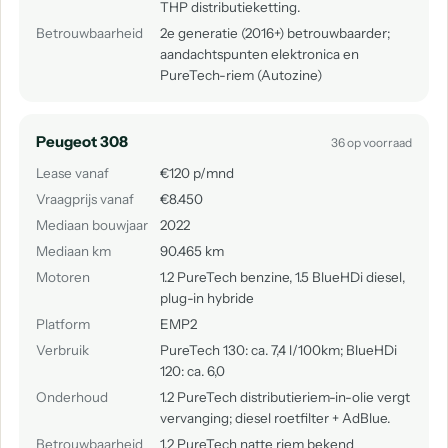
THP distributieketting.
Betrouwbaarheid
2e generatie (2016+) betrouwbaarder;
aandachtspunten elektronica en
PureTech-riem (Autozine)
Peugeot 308
36 op voorraad
Lease vanaf
€120 p/mnd
Vraagprijs vanaf
€8.450
Mediaan bouwjaar
2022
Mediaan km
90.465 km
Motoren
1.2 PureTech benzine, 1.5 BlueHDi diesel,
plug-in hybride
Platform
EMP2
Verbruik
PureTech 130: ca. 7,4 l/100km; BlueHDi
120: ca. 6,0
Onderhoud
1.2 PureTech distributieriem-in-olie vergt
vervanging; diesel roetfilter + AdBlue.
Betrouwbaarheid
1.2 PureTech natte riem bekend