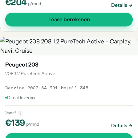
€204
p/mnd
Details →
Lease berekenen
Peugeot 208
208 1.2 PureTech Active
Benzine
|
2023
|
84.391 km
|
€11.345
Direct leverbaar
Vanaf
i
€139
p/mnd
Details →