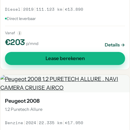
Diesel
|
2019
|
111.123 km
|
€13.890
Direct leverbaar
Vanaf
i
€203
p/mnd
Details →
Lease berekenen
Peugeot 2008
1.2 Puretech Allure
Benzine
|
2024
|
22.335 km
|
€17.950