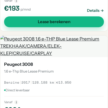
Vanaf
i
€193
p/mnd
Details →
Lease berekenen
Peugeot 3008
1.6 e-Thp Blue Lease Premium
Benzine
|
2017
|
128.188 km
|
€13.950
Direct leverbaar
Vanaf
i