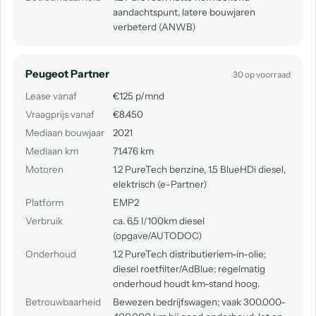
aandachtspunt, latere bouwjaren
verbeterd (ANWB)
Peugeot Partner
30 op voorraad
Lease vanaf
€125 p/mnd
Vraagprijs vanaf
€8.450
Mediaan bouwjaar
2021
Mediaan km
71.476 km
Motoren
1.2 PureTech benzine, 1.5 BlueHDi diesel,
elektrisch (e-Partner)
Platform
EMP2
Verbruik
ca. 6,5 l/100km diesel
(opgave/AUTODOC)
Onderhoud
1.2 PureTech distributieriem-in-olie;
diesel roetfilter/AdBlue; regelmatig
onderhoud houdt km-stand hoog.
Betrouwbaarheid
Bewezen bedrijfswagen; vaak 300.000-