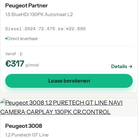
Peugeot Partner
1.5 BlueHDi 130PK Automaat L2
Diesel
|
2024
|
72.475 km
|
€22.890
Direct leverbaar
Vanaf
i
€317
p/mnd
Details →
Lease berekenen
Peugeot 3008
1.2 Puretech GT Line