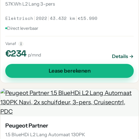
57KWh L2 Lang 3-pers
Elektrisch
|
2022
|
43.432 km
|
€15.990
Direct leverbaar
Vanaf
i
€234
p/mnd
Details →
Lease berekenen
Peugeot Partner
1.5 BlueHDi L2 Lang Automaat 130PK