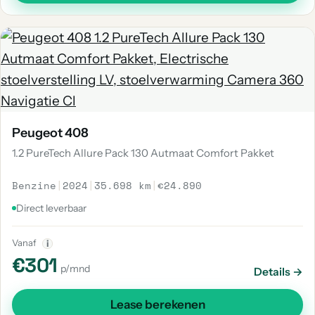
Peugeot 408
1.2 PureTech Allure Pack 130 Autmaat Comfort Pakket
Benzine
|
2024
|
35.698 km
|
€24.890
Direct leverbaar
Vanaf
i
€301
p/mnd
Details →
Lease berekenen