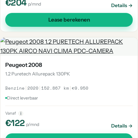
€204
p/mnd
Details →
Lease berekenen
Peugeot 2008
1.2 Puretech Allurepack 130PK
Benzine
|
2020
|
152.867 km
|
€9.950
Direct leverbaar
Vanaf
i
€122
p/mnd
Details →