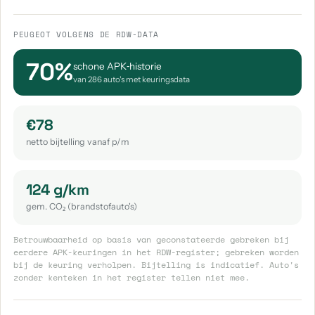
PEUGEOT VOLGENS DE RDW-DATA
70%
schone APK‑historie
van 286 auto's met keuringsdata
€78
netto bijtelling vanaf p/m
124 g/km
gem. CO₂ (brandstofauto's)
Betrouwbaarheid op basis van geconstateerde gebreken bij
eerdere APK-keuringen in het RDW-register; gebreken worden
bij de keuring verholpen. Bijtelling is indicatief. Auto's
zonder kenteken in het register tellen niet mee.