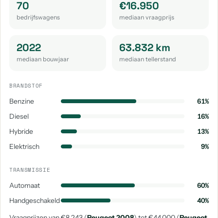
70
€16.950
Peugeot E-3008
Peugeot E-Partner
Peugeot Rcz
bedrijfswagens
mediaan vraagprijs
aantal: 1
aantal: 1
aantal: 1
2022
63.832 km
mediaan bouwjaar
mediaan tellerstand
BRANDSTOF
Benzine
61%
Diesel
16%
Hybride
13%
Elektrisch
9%
TRANSMISSIE
Automaat
60%
Handgeschakeld
40%
Vraagprijzen van €8.243 (
Peugeot 2008
) tot €44.000 (
Peugeot