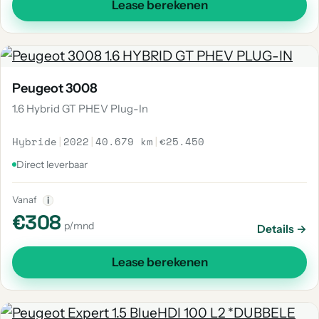
Lease berekenen
Peugeot 3008
1.6 Hybrid GT PHEV Plug-In
Hybride
|
2022
|
40.679 km
|
€25.450
Direct leverbaar
Vanaf
i
€308
p/mnd
Details →
Lease berekenen