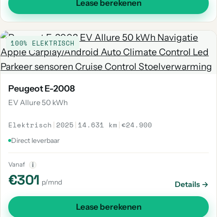
Lease berekenen
100% ELEKTRISCH
Peugeot E-2008
EV Allure 50 kWh
Elektrisch
|
2025
|
14.631 km
|
€24.900
Direct leverbaar
Vanaf
i
€301
p/mnd
Details →
Lease berekenen