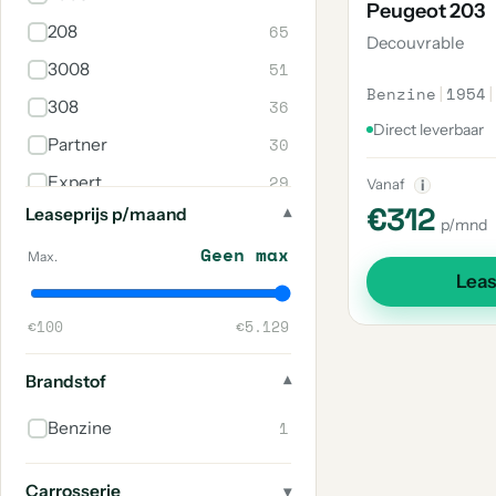
Peugeot 203
65
208
Decouvrable
51
3008
Benzine
|
1954
|
36
308
Direct leverbaar
30
Partner
29
Expert
Vanaf
i
€312
Leaseprijs p/maand
20
E-2008
p/mnd
Geen max
17
5008
Max.
Lea
16
108
€100
€5.129
14
Boxer
8
E-208
Brandstof
5
408
1
Benzine
3
E-Expert
2
Rifter
Carrosserie