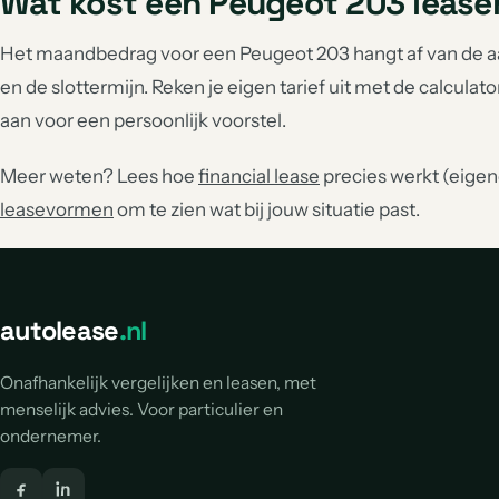
Wat kost een Peugeot 203 lease
Het maandbedrag voor een Peugeot 203 hangt af van de aan
en de slottermijn. Reken je eigen tarief uit met de calculato
aan voor een persoonlijk voorstel.
Meer weten? Lees hoe
financial lease
precies werkt (eigend
leasevormen
om te zien wat bij jouw situatie past.
autolease
.nl
Onafhankelijk vergelijken en leasen, met
menselijk advies. Voor particulier en
ondernemer.