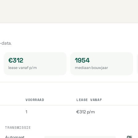
-data.
€312
1954
lease vanaf p/m
mediaan bouwjaar
VOORRAAD
LEASE VANAF
1
€312 p/m
TRANSMISSIE
Automaat
0%