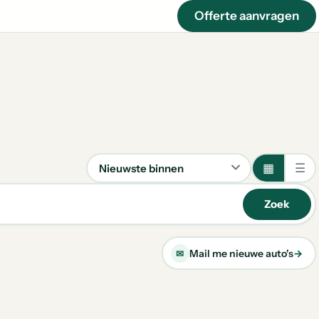
Offerte aanvragen
▦
☰
Sorteren
Zoek
Mail me nieuwe auto's
→
✉