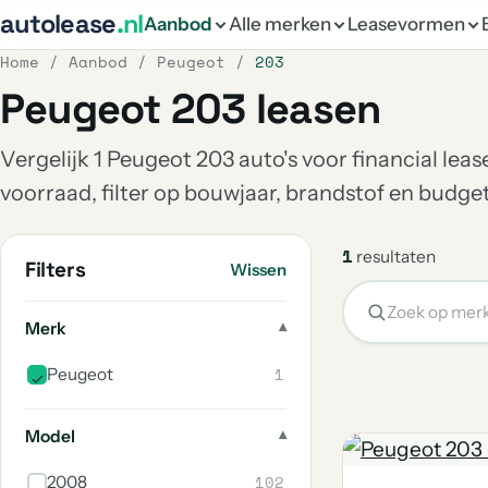
autolease
.nl
Aanbod
Alle merken
Leasevormen
Home
/
Aanbod
/
Peugeot
/
203
Peugeot 203 leasen
Vergelijk 1 Peugeot 203 auto's voor financial leas
voorraad, filter op bouwjaar, brandstof en budg
1
resultaten
Filters
Wissen
Merk
1
Peugeot
Model
102
2008