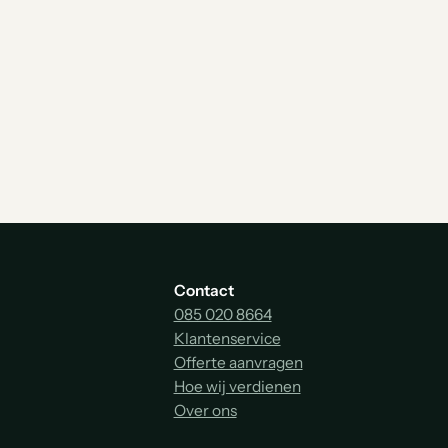
Contact
085 020 8664
Klantenservice
Offerte aanvragen
Hoe wij verdienen
Over ons