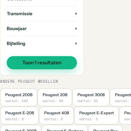
2
508
Transmissie
1
504
1
404
Bouwjaar
1
E-3008
Bijtelling
1
206
1
E-Partner
Toon 1 resultaten
1
205
1
203
ANDERE PEUGEOT MODELLEN
1
Rcz
Peugeot 2008
Peugeot 208
Peugeot 3008
Peugeot
1
201
aantal: 102
aantal: 65
aantal: 51
aantal:
Peugeot E-208
Peugeot 408
Peugeot E-Expert
Peu
aantal: 8
aantal: 5
aantal: 3
aan
Peugeot E-3008
Peugeot E-Partner
Peugeot Rcz