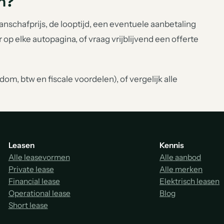
n?
schafprijs, de looptijd, een eventuele aanbetaling
r op elke autopagina, of vraag vrijblijvend een offerte
om, btw en fiscale voordelen), of vergelijk alle
Leasen
Kennis
Alle leasevormen
Alle aanbod
Private lease
Alle merken
Financial lease
Elektrisch leasen
Operational lease
Blog
Short lease