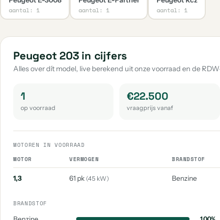
aantal: 1
aantal: 1
aantal: 1
Peugeot 203 in cijfers
Alles over dít model, live berekend uit onze voorraad en de RDW
1
€22.500
op voorraad
vraagprijs vanaf
MOTOREN IN VOORRAAD
MOTOR
VERMOGEN
BRANDSTOF
1,3
61 pk
Benzine
(45 kW)
BRANDSTOF
Benzine
100%