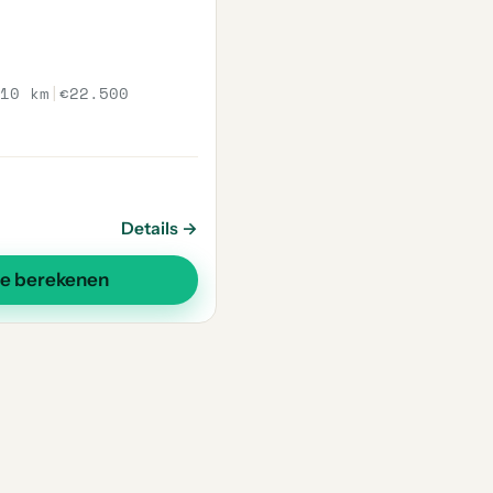
10 km
|
€22.500
Details →
se berekenen