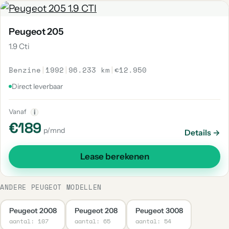
Peugeot 205
1.9 Cti
Benzine
|
1992
|
96.233 km
|
€12.950
Direct leverbaar
Vanaf
i
€189
p/mnd
Details →
Lease berekenen
ANDERE PEUGEOT MODELLEN
Peugeot 2008
Peugeot 208
Peugeot 3008
aantal: 107
aantal: 65
aantal: 54