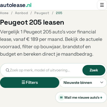
autolease
.nl
☰
Home
/
Aanbod
/
Peugeot
/
205
Peugeot 205 leasen
Vergelijk 1 Peugeot 205 auto's voor financial
lease, vanaf € 189 per maand. Bekijk de actuele
voorraad, filter op bouwjaar, brandstof en
budget en bereken direct je maandbedrag.
Zoek
☰ Filters
Sorteren
Mail me nieuwe auto's
→
✉