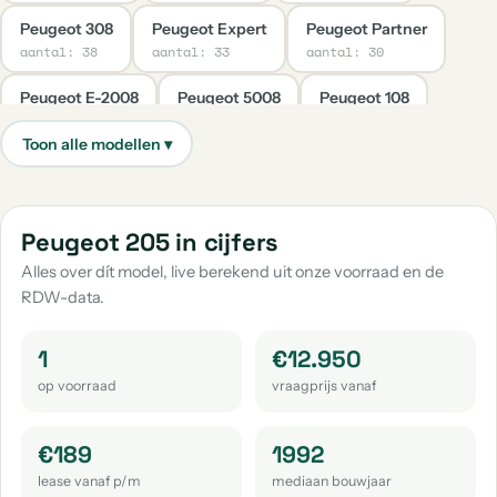
Peugeot 308
Peugeot Expert
Peugeot Partner
aantal: 38
aantal: 33
aantal: 30
Peugeot E-2008
Peugeot 5008
Peugeot 108
aantal: 20
aantal: 17
aantal: 16
Peugeot Boxer
Peugeot E-208
Peugeot 408
aantal: 15
aantal: 8
aantal: 5
Peugeot E-Expert
Peugeot 508
Peugeot Rifter
Peugeot 205 in cijfers
aantal: 3
aantal: 2
aantal: 2
Alles over dít model, live berekend uit onze voorraad en de
RDW-data.
Peugeot 201
Peugeot 203
Peugeot 206
aantal: 1
aantal: 1
aantal: 1
1
€12.950
Peugeot 404
Peugeot 504
Peugeot E-3008
op voorraad
vraagprijs vanaf
aantal: 1
aantal: 1
aantal: 1
Peugeot E-Partner
Peugeot Rcz
€189
1992
aantal: 1
aantal: 1
lease vanaf p/m
mediaan bouwjaar