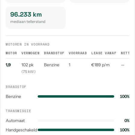
96.233 km
mediaan tellerstand
MOTOREN IN VOORRAAD
MOTOR
VERMOGEN
BRANDSTOF
VOORRAAD
LEASE VANAF
NETTO 
1,9
102 pk
Benzine
1
€189 p/m
—
(75 kW)
BRANDSTOF
Benzine
100%
TRANSMISSIE
Automaat
0%
Handgeschakeld
100%