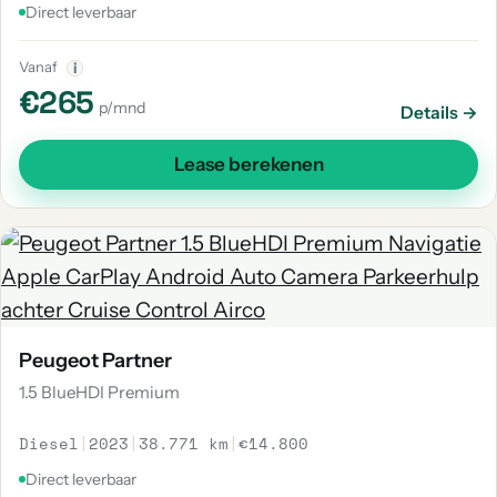
Direct leverbaar
Vanaf
i
€265
p/mnd
Details →
Lease berekenen
Peugeot Partner
1.5 BlueHDI Premium
Diesel
|
2023
|
38.771 km
|
€14.800
Direct leverbaar