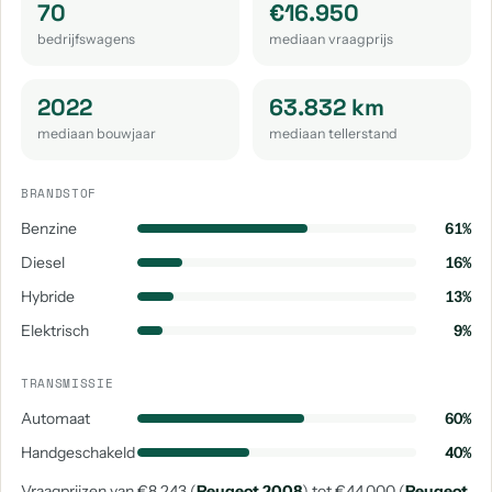
70
€16.950
Peugeot E-3008
Peugeot E-Partner
Peugeot Rcz
bedrijfswagens
mediaan vraagprijs
aantal: 1
aantal: 1
aantal: 1
2022
63.832 km
mediaan bouwjaar
mediaan tellerstand
BRANDSTOF
Benzine
61%
Diesel
16%
Hybride
13%
Elektrisch
9%
TRANSMISSIE
Automaat
60%
Handgeschakeld
40%
Vraagprijzen van €8.243 (
Peugeot 2008
) tot €44.000 (
Peugeot