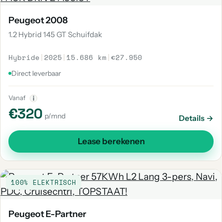
Peugeot 2008
1.2 Hybrid 145 GT Schuifdak
Hybride
|
2025
|
15.686 km
|
€27.950
Direct leverbaar
Vanaf
i
€320
p/mnd
Details →
Lease berekenen
100% ELEKTRISCH
Peugeot E-Partner