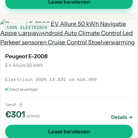
Lease berekenen
100% ELEKTRISCH
Peugeot E-2008
EV Allure 50 kWh
Elektrisch
|
2025
|
14.631 km
|
€24.900
Direct leverbaar
Vanaf
i
€301
p/mnd
Details →
Lease berekenen