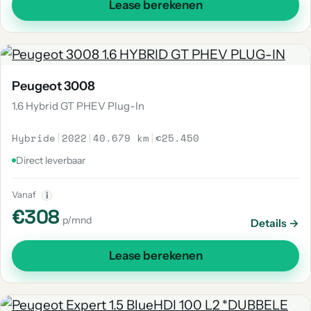
Lease berekenen
Peugeot 3008
1.6 Hybrid GT PHEV Plug-In
Hybride
|
2022
|
40.679 km
|
€25.450
Direct leverbaar
Vanaf
i
€308
p/mnd
Details →
Lease berekenen