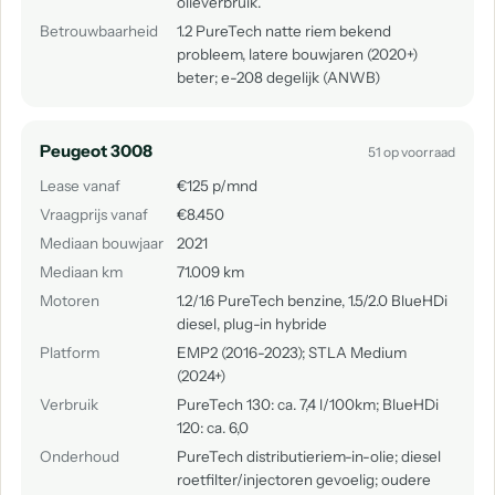
olieverbruik.
Betrouwbaarheid
1.2 PureTech natte riem bekend
probleem, latere bouwjaren (2020+)
beter; e-208 degelijk (ANWB)
Peugeot 3008
51 op voorraad
Lease vanaf
€125 p/mnd
Vraagprijs vanaf
€8.450
Mediaan bouwjaar
2021
Mediaan km
71.009 km
Motoren
1.2/1.6 PureTech benzine, 1.5/2.0 BlueHDi
diesel, plug-in hybride
Platform
EMP2 (2016-2023); STLA Medium
(2024+)
Verbruik
PureTech 130: ca. 7,4 l/100km; BlueHDi
120: ca. 6,0
Onderhoud
PureTech distributieriem-in-olie; diesel
roetfilter/injectoren gevoelig; oudere