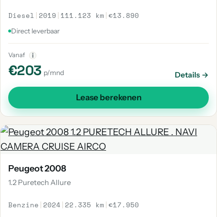
Diesel
|
2019
|
111.123 km
|
€13.890
Direct leverbaar
Vanaf
i
€203
p/mnd
Details →
Lease berekenen
Peugeot 2008
1.2 Puretech Allure
Benzine
|
2024
|
22.335 km
|
€17.950