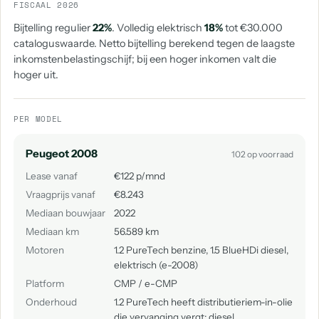
FISCAAL 2026
Bijtelling regulier
22%
. Volledig elektrisch
18%
tot €30.000
cataloguswaarde. Netto bijtelling berekend tegen de laagste
inkomstenbelastingschijf; bij een hoger inkomen valt die
hoger uit.
PER MODEL
Peugeot 2008
102 op voorraad
Lease vanaf
€122 p/mnd
Vraagprijs vanaf
€8.243
Mediaan bouwjaar
2022
Mediaan km
56.589 km
Motoren
1.2 PureTech benzine, 1.5 BlueHDi diesel,
elektrisch (e-2008)
Platform
CMP / e-CMP
Onderhoud
1.2 PureTech heeft distributieriem-in-olie
die vervanging vergt; diesel