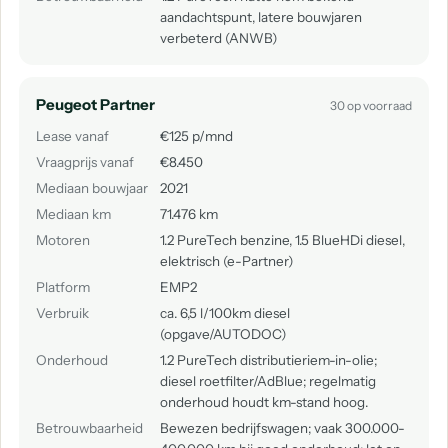
aandachtspunt, latere bouwjaren
verbeterd (ANWB)
Peugeot Partner
30 op voorraad
Lease vanaf
€125 p/mnd
Vraagprijs vanaf
€8.450
Mediaan bouwjaar
2021
Mediaan km
71.476 km
Motoren
1.2 PureTech benzine, 1.5 BlueHDi diesel,
elektrisch (e-Partner)
Platform
EMP2
Verbruik
ca. 6,5 l/100km diesel
(opgave/AUTODOC)
Onderhoud
1.2 PureTech distributieriem-in-olie;
diesel roetfilter/AdBlue; regelmatig
onderhoud houdt km-stand hoog.
Betrouwbaarheid
Bewezen bedrijfswagen; vaak 300.000-