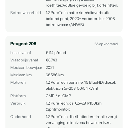
roetfilter/AdBlue gevoelig bij korte ritten.
Betrouwbaarheid
1.2 PureTech natte riem/olieverbruik
bekend punt, 2020+ verbeterd; e-2008
betrouwbaar (ANWB)
Peugeot 208
65 op voorraad
Lease vanaf
€114 p/mnd
Vraagprijs vanaf
€8.743
Mediaan bouwjaar
2021
Mediaan km
68.586 km
Motoren
1.2 PureTech benzine, 1.5 BlueHDi diesel,
elektrisch (e-208, 50/54 kWh)
Platform
CMP / e-CMP
Verbruik
1.2 PureTech: ca. 6,5-7,9 l/100km
(Spritmonitor)
Onderhoud
1.2 PureTech distributieriem-in-olie vergt
vervanging; olieniveau bewaken i.v.m.