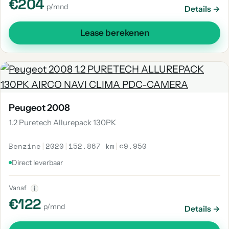
€204
p/mnd
Details →
Lease berekenen
Peugeot 2008
1.2 Puretech Allurepack 130PK
Benzine
|
2020
|
152.867 km
|
€9.950
Direct leverbaar
Vanaf
i
€122
p/mnd
Details →