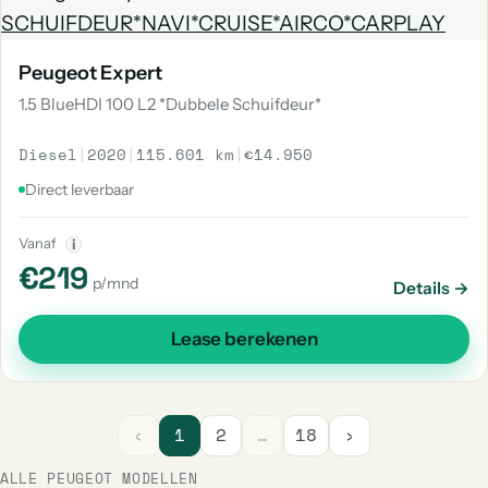
Peugeot Expert
1.5 BlueHDI 100 L2 *Dubbele Schuifdeur*
Diesel
|
2020
|
115.601 km
|
€14.950
Direct leverbaar
Vanaf
i
€219
p/mnd
Details →
Lease berekenen
‹
1
2
…
18
›
ALLE PEUGEOT MODELLEN