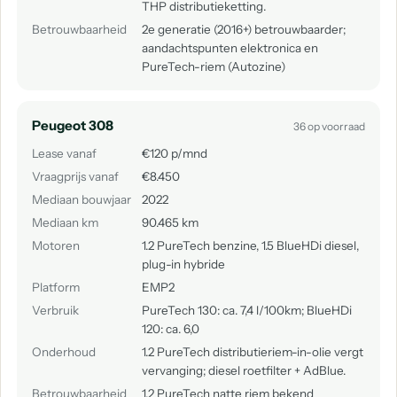
THP distributieketting.
Betrouwbaarheid
2e generatie (2016+) betrouwbaarder;
aandachtspunten elektronica en
PureTech-riem (Autozine)
Peugeot 308
36 op voorraad
Lease vanaf
€120 p/mnd
Vraagprijs vanaf
€8.450
Mediaan bouwjaar
2022
Mediaan km
90.465 km
Motoren
1.2 PureTech benzine, 1.5 BlueHDi diesel,
plug-in hybride
Platform
EMP2
Verbruik
PureTech 130: ca. 7,4 l/100km; BlueHDi
120: ca. 6,0
Onderhoud
1.2 PureTech distributieriem-in-olie vergt
vervanging; diesel roetfilter + AdBlue.
Betrouwbaarheid
1.2 PureTech natte riem bekend