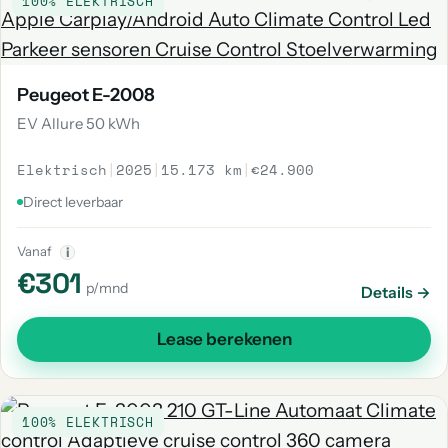
100% ELEKTRISCH
Peugeot E-2008
EV Allure 50 kWh
Elektrisch
|
2025
|
15.173 km
|
€24.900
Direct leverbaar
Vanaf
i
€301
p/mnd
Details →
Lease berekenen
100% ELEKTRISCH