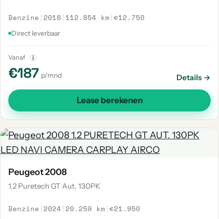
Benzine
|
2018
|
112.854 km
|
€12.750
Direct leverbaar
Vanaf
i
€187
p/mnd
Details →
Lease berekenen
Peugeot 2008
1.2 Puretech GT Aut. 130PK
Benzine
|
2024
|
20.259 km
|
€21.950