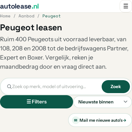
autolease
.nl
☰
Home
/
Aanbod
/
Peugeot
Peugeot leasen
Ruim 400 Peugeots uit voorraad leverbaar, van
108, 208 en 2008 tot de bedrijfswagens Partner,
Expert en Boxer. Vergelijk, reken je
maandbedrag door en vraag direct aan.
Zoek
☰ Filters
Sorteren
Mail me nieuwe auto's
→
✉