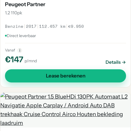
Peugeot Partner
1.2 110pk
Benzine
|
2017
|
112.457 km
|
€9.950
Direct leverbaar
Vanaf
i
€147
p/mnd
Details →
Lease berekenen