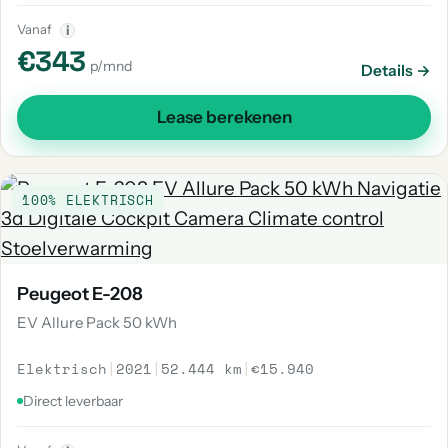
Vanaf
i
€343
p/mnd
Details →
Lease berekenen
100% ELEKTRISCH
Peugeot E-208
EV Allure Pack 50 kWh
Elektrisch
|
2021
|
52.444 km
|
€15.940
Direct leverbaar