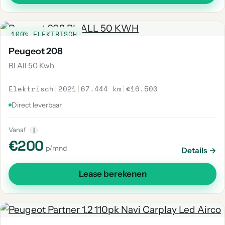
100% ELEKTRISCH
Peugeot 208
Bl All 50 Kwh
Elektrisch
|
2021
|
67.444 km
|
€16.500
Direct leverbaar
Vanaf
i
€200
p/mnd
Details →
Lease berekenen