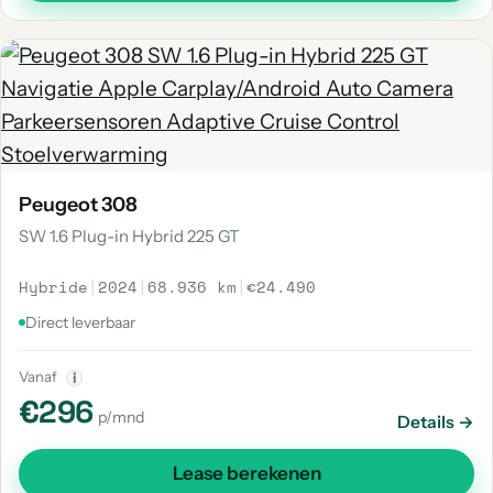
Peugeot 308
SW 1.6 Plug-in Hybrid 225 GT
Hybride
|
2024
|
68.936 km
|
€24.490
Direct leverbaar
Vanaf
i
€296
p/mnd
Details →
Lease berekenen