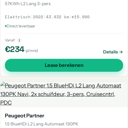
57KWh L2 Lang 3-pers
Elektrisch
|
2022
|
43.432 km
|
€15.990
Direct leverbaar
Vanaf
i
€234
p/mnd
Details →
Lease berekenen
Peugeot Partner
1.5 BlueHDi L2 Lang Automaat 130PK