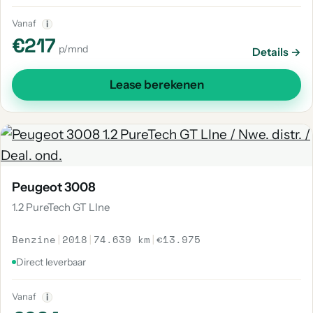
Vanaf
i
€217
p/mnd
Details →
Lease berekenen
Peugeot 3008
1.2 PureTech GT LIne
Benzine
|
2018
|
74.639 km
|
€13.975
Direct leverbaar
Vanaf
i