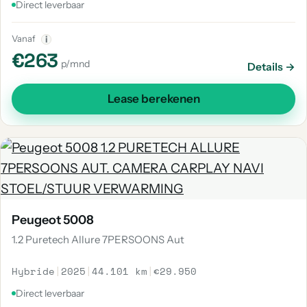
Direct leverbaar
Vanaf
i
€263
p/mnd
Details →
Lease berekenen
Peugeot 5008
1.2 Puretech Allure 7PERSOONS Aut
Hybride
|
2025
|
44.101 km
|
€29.950
Direct leverbaar