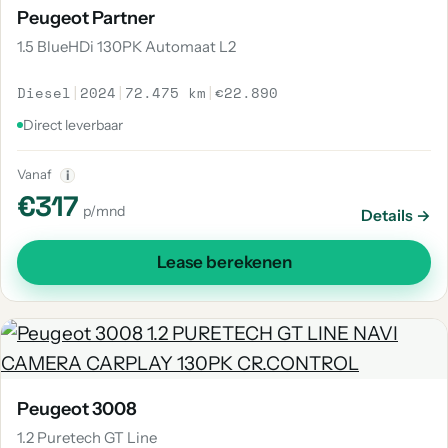
Peugeot Partner
1.5 BlueHDi 130PK Automaat L2
Diesel
|
2024
|
72.475 km
|
€22.890
Direct leverbaar
Vanaf
i
€317
p/mnd
Details →
Lease berekenen
Peugeot 3008
1.2 Puretech GT Line