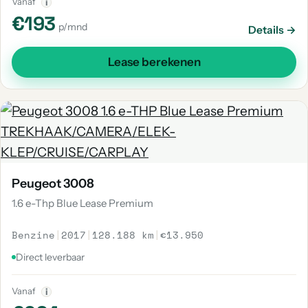
Vanaf
i
€193
p/mnd
Details →
Lease berekenen
Peugeot 3008
1.6 e-Thp Blue Lease Premium
Benzine
|
2017
|
128.188 km
|
€13.950
Direct leverbaar
Vanaf
i