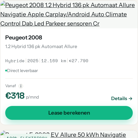
Peugeot 2008
1.2 Hybrid 136 pk Automaat Allure
Hybride
|
2025
|
12.169 km
|
€27.790
Direct leverbaar
Vanaf
i
€318
p/mnd
Details →
Lease berekenen