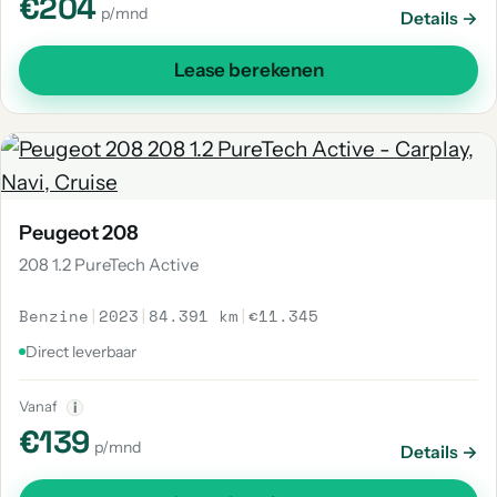
€204
p/mnd
Details →
Lease berekenen
Peugeot 208
208 1.2 PureTech Active
Benzine
|
2023
|
84.391 km
|
€11.345
Direct leverbaar
Vanaf
i
€139
p/mnd
Details →