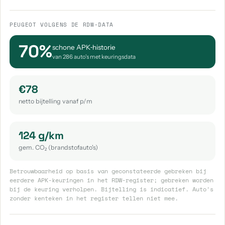
PEUGEOT VOLGENS DE RDW-DATA
70%
schone APK‑historie
van 286 auto's met keuringsdata
€78
netto bijtelling vanaf p/m
124 g/km
gem. CO₂ (brandstofauto's)
Betrouwbaarheid op basis van geconstateerde gebreken bij
eerdere APK-keuringen in het RDW-register; gebreken worden
bij de keuring verholpen. Bijtelling is indicatief. Auto's
zonder kenteken in het register tellen niet mee.