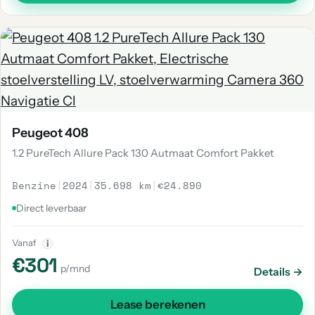
Peugeot 408
1.2 PureTech Allure Pack 130 Autmaat Comfort Pakket
Benzine
|
2024
|
35.698 km
|
€24.890
Direct leverbaar
Vanaf
i
€301
p/mnd
Details →
Lease berekenen