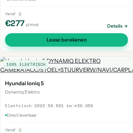
Vanaf
i
€277
p/mnd
Details →
Lease berekenen
100% ELEKTRISCH
Hyundai Ioniq 5
Dynamiq Elektro
Elektrisch
|
2022
|
59.561 km
|
€30.950
Direct leverbaar
Vanaf
i