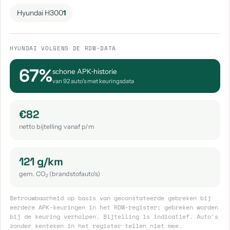
Hyundai H300
1
HYUNDAI VOLGENS DE RDW-DATA
67%
schone APK‑historie
van 92 auto's met keuringsdata
€82
netto bijtelling vanaf p/m
121 g/km
gem. CO₂ (brandstofauto's)
Betrouwbaarheid op basis van geconstateerde gebreken bij
eerdere APK-keuringen in het RDW-register; gebreken worden
bij de keuring verholpen. Bijtelling is indicatief. Auto's
zonder kenteken in het register tellen niet mee.