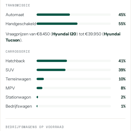
TRANSMISSIE
Automaat
45%
Handgeschakeld
55%
Vraagprijzen van €8.450 (
Hyundai I20
) tot €39.950 (
Hyundai
Tucson
).
CARROSSERIE
Hatchback
41%
SUV
39%
Terreinwagen
10%
MPV
8%
Stationwagon
2%
Bedrijfswagen
1%
BEDRIJFSWAGENS OP VOORRAAD