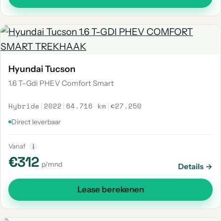
Hyundai Tucson
1.6 T-Gdi PHEV Comfort Smart
Hybride
|
2022
|
64.716 km
|
€27.250
Direct leverbaar
Vanaf
i
€312
p/mnd
Details →
Lease berekenen