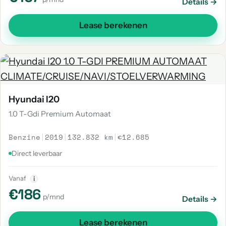
Details →
Lease berekenen
Hyundai I20
1.0 T-Gdi Premium Automaat
Benzine
|
2019
|
132.832 km
|
€12.685
Direct leverbaar
Vanaf
i
€186
p/mnd
Details →
Lease berekenen