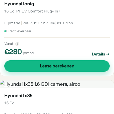
Hyundai Ioniq
1.6 Gdi PHEV Comfort Plug- In +
Hybride
|
2022
|
69.152 km
|
€19.165
Direct leverbaar
Vanaf
i
€280
p/mnd
Details →
Lease berekenen
Hyundai Ix35
1.6 Gdi