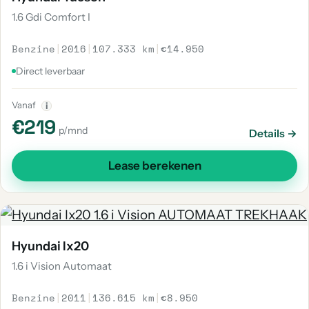
1.6 Gdi Comfort I
Benzine
|
2016
|
107.333 km
|
€14.950
Direct leverbaar
Vanaf
i
€219
p/mnd
Details →
Lease berekenen
Hyundai Ix20
1.6 i Vision Automaat
Benzine
|
2011
|
136.615 km
|
€8.950