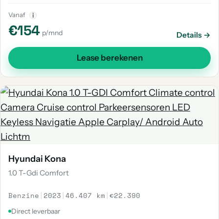
Vanaf
i
€154
p/mnd
Details →
Lease berekenen
Hyundai Kona
1.0 T-Gdi Comfort
Benzine
|
2023
|
46.407 km
|
€22.390
Direct leverbaar