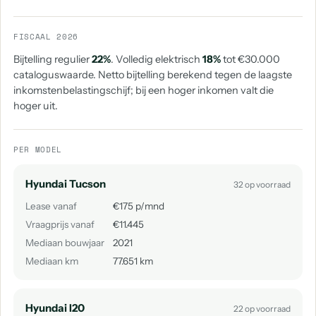
FISCAAL 2026
Bijtelling regulier
22%
. Volledig elektrisch
18%
tot €30.000
cataloguswaarde. Netto bijtelling berekend tegen de laagste
inkomstenbelastingschijf; bij een hoger inkomen valt die
hoger uit.
PER MODEL
Hyundai Tucson
32 op voorraad
Lease vanaf
€175 p/mnd
Vraagprijs vanaf
€11.445
Mediaan bouwjaar
2021
Mediaan km
77.651 km
Hyundai I20
22 op voorraad