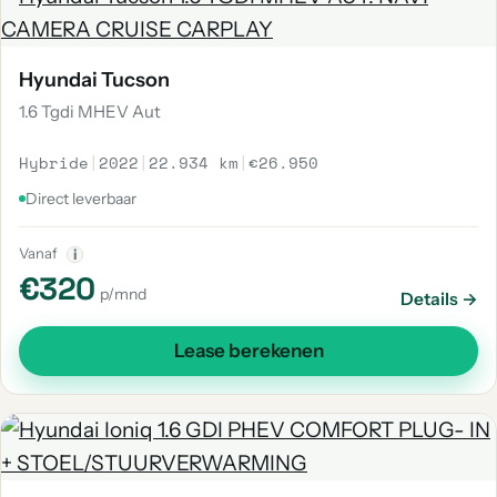
Hyundai Tucson
1.6 Tgdi MHEV Aut
Hybride
|
2022
|
22.934 km
|
€26.950
Direct leverbaar
Vanaf
i
€320
p/mnd
Details →
Lease berekenen