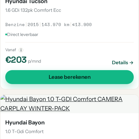
Hyundai Tucson
1.6 GDi 132pk Comfort Ecc
Benzine
|
2015
|
143.970 km
|
€13.900
Direct leverbaar
Vanaf
i
€203
p/mnd
Details →
Lease berekenen
Hyundai Bayon
1.0 T-Gdi Comfort