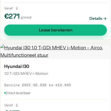
Vanaf
i
€271
p/mnd
Details →
Lease berekenen
Hyundai I30
1.0 T-GDi MHEV i-Motion
Benzine
|
2021
|
92.038 km
|
€12.845
Direct leverbaar
Vanaf
i