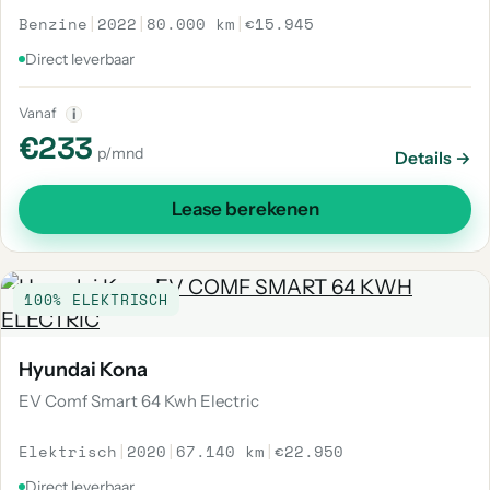
Benzine
|
2022
|
80.000 km
|
€15.945
Direct leverbaar
Vanaf
i
€233
p/mnd
Details →
Lease berekenen
100% ELEKTRISCH
Hyundai Kona
EV Comf Smart 64 Kwh Electric
Elektrisch
|
2020
|
67.140 km
|
€22.950
Direct leverbaar