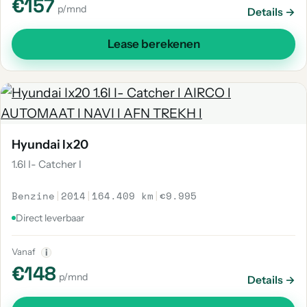
€157
p/mnd
Details →
Lease berekenen
Hyundai Ix20
1.6I I- Catcher l
Benzine
|
2014
|
164.409 km
|
€9.995
Direct leverbaar
Vanaf
i
€148
p/mnd
Details →