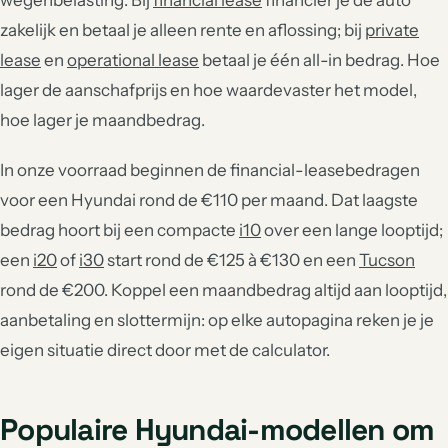
wegenbelasting. Bij
financial lease
financier je de auto
zakelijk en betaal je alleen rente en aflossing; bij
private
lease
en
operational lease
betaal je één all-in bedrag. Hoe
lager de aanschafprijs en hoe waardevaster het model,
hoe lager je maandbedrag.
In onze voorraad beginnen de financial-leasebedragen
voor een Hyundai rond de €110 per maand. Dat laagste
bedrag hoort bij een compacte
i10
over een lange looptijd;
een
i20
of
i30
start rond de €125 à €130 en een
Tucson
rond de €200. Koppel een maandbedrag altijd aan looptijd,
aanbetaling en slottermijn: op elke autopagina reken je je
eigen situatie direct door met de calculator.
Populaire Hyundai-modellen om