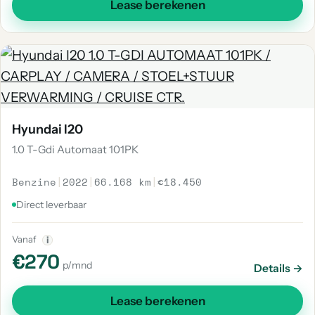
Lease berekenen
Hyundai I20
1.0 T-Gdi Automaat 101PK
Benzine
|
2022
|
66.168 km
|
€18.450
Direct leverbaar
Vanaf
i
€270
p/mnd
Details →
Lease berekenen