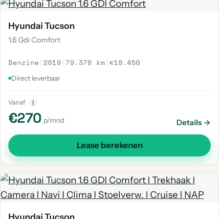
Hyundai Tucson
1.6 Gdi Comfort
Benzine
|
2019
|
79.378 km
|
€18.450
Direct leverbaar
Vanaf
i
€270
p/mnd
Details →
Lease berekenen
Hyundai Tucson