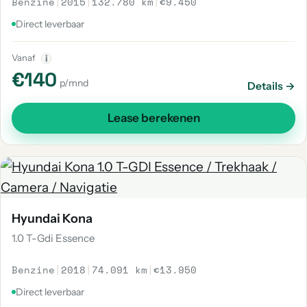
Benzine
|
2015
|
132.780 km
|
€9.450
Direct leverbaar
Vanaf
i
€140
p/mnd
Details →
Lease berekenen
Hyundai Kona
1.0 T-Gdi Essence
Benzine
|
2018
|
74.091 km
|
€13.950
Direct leverbaar