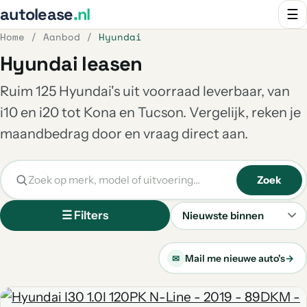
autolease
.nl
☰
Home
/
Aanbod
/
Hyundai
Hyundai leasen
Ruim 125 Hyundai's uit voorraad leverbaar, van
i10 en i20 tot Kona en Tucson. Vergelijk, reken je
maandbedrag door en vraag direct aan.
Zoek
☰ Filters
Sorteren
Mail me nieuwe auto's
→
✉