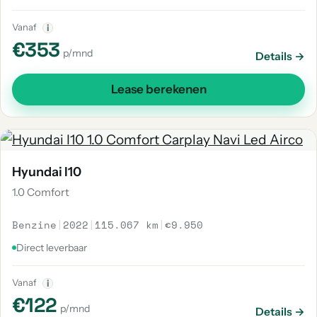
Vanaf
i
€353
p/mnd
Details →
Lease berekenen
Hyundai I10
1.0 Comfort
Benzine
|
2022
|
115.067 km
|
€9.950
Direct leverbaar
Vanaf
i
€122
p/mnd
Details →