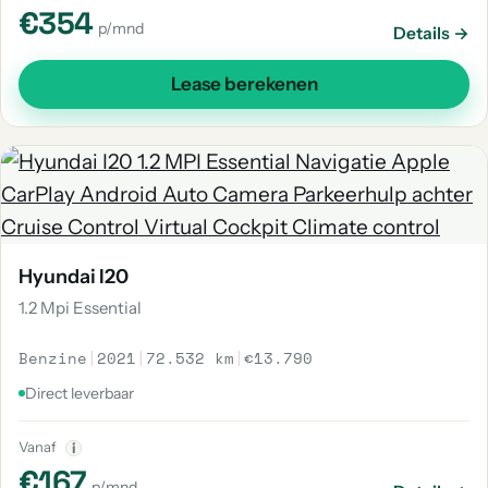
€354
p/mnd
Details →
Lease berekenen
Hyundai I20
1.2 Mpi Essential
Benzine
|
2021
|
72.532 km
|
€13.790
Direct leverbaar
Vanaf
i
€167
p/mnd