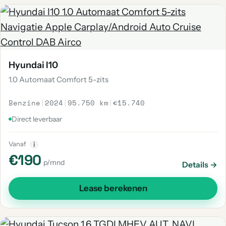
Hyundai I10
1.0 Automaat Comfort 5-zits
Benzine
|
2024
|
95.750 km
|
€15.740
Direct leverbaar
Vanaf
i
€190
p/mnd
Details →
Lease berekenen