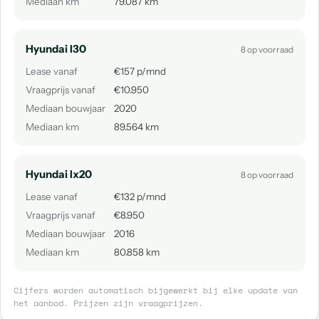
Mediaan km
79.087 km
Hyundai I30
8 op voorraad
Lease vanaf
€157 p/mnd
Vraagprijs vanaf
€10.950
Mediaan bouwjaar
2020
Mediaan km
89.564 km
Hyundai Ix20
8 op voorraad
Lease vanaf
€132 p/mnd
Vraagprijs vanaf
€8.950
Mediaan bouwjaar
2016
Mediaan km
80.858 km
Cijfers worden automatisch bijgewerkt bij elke update van
het aanbod. Prijzen zijn vraagprijzen.