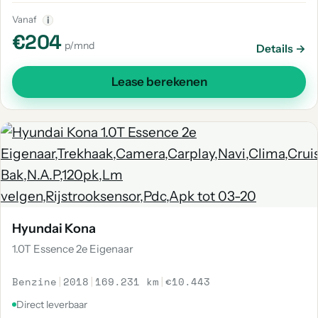
Vanaf
i
€204
p/mnd
Details →
Lease berekenen
Hyundai Kona
1.0T Essence 2e Eigenaar
Benzine
|
2018
|
169.231 km
|
€10.443
Direct leverbaar