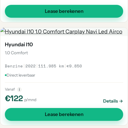
Lease berekenen
Hyundai I10
1.0 Comfort
Benzine
|
2022
|
111.985 km
|
€9.850
Direct leverbaar
Vanaf
i
€122
p/mnd
Details →
Lease berekenen