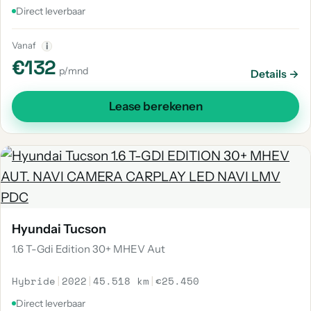
Direct leverbaar
Vanaf
i
€132
p/mnd
Details →
Lease berekenen
Hyundai Tucson
1.6 T-Gdi Edition 30+ MHEV Aut
Hybride
|
2022
|
45.518 km
|
€25.450
Direct leverbaar