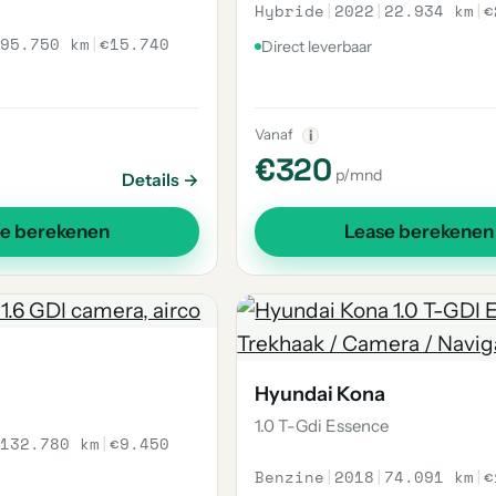
Hybride
|
2022
|
22.934 km
|
€
95.750 km
|
€15.740
Direct leverbaar
Vanaf
i
€320
p/mnd
Details →
se berekenen
Lease berekenen
Hyundai Kona
1.0 T-Gdi Essence
132.780 km
|
€9.450
Benzine
|
2018
|
74.091 km
|
€