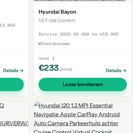
Hyundai Bayon
1.0 T-Gdi Comfort
13.950
Benzine
|
2022
|
80.000 km
|
€15.945
Direct leverbaar
Vanaf
i
€233
p/mnd
Details →
Details →
Lease berekenen