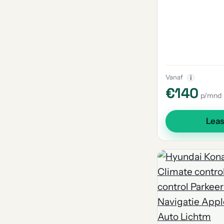
Vanaf
i
€140
p/mnd
Lea