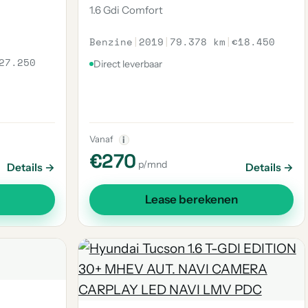
1.6 Gdi Comfort
Benzine
|
2019
|
79.378 km
|
€18.450
27.250
Direct leverbaar
Vanaf
i
€270
p/mnd
Details →
Details →
Lease berekenen