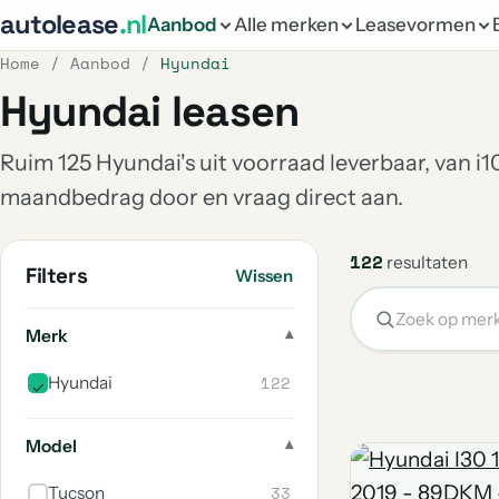
autolease
.nl
Aanbod
Alle merken
Leasevormen
Home
/
Aanbod
/
Hyundai
Hyundai leasen
Ruim 125 Hyundai's uit voorraad leverbaar, van i10
maandbedrag door en vraag direct aan.
122
resultaten
Filters
Wissen
Merk
122
Hyundai
Model
33
Tucson