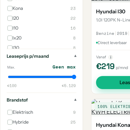
23
Kona
Hyundai I30
22
I20
1.0I 120PK N-Li
16
I10
Benzine
|
2019
|
8
Ix20
Direct leverbaar
8
I30
Leaseprijs p/maand
2
Vanaf
Bayon
i
€219
Geen max
2
Ioniq
Max.
p/mnd
2
Ix35
Lea
€100
€5.129
2
Kona Electric
1
I40
Brandstof
100% ELEKTRI
1
H300
9
Elektrisch
1
Ioniq 5
25
Hybride
Hyundai Kon
1
Santa Fe