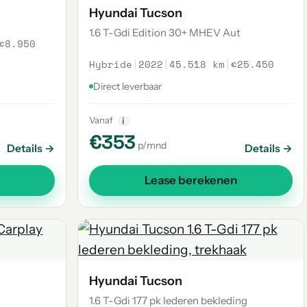
Hyundai Tucson
1.6 T-Gdi Edition 30+ MHEV Aut
€8.950
Hybride
|
2022
|
45.518 km
|
€25.450
Direct leverbaar
Vanaf
i
€353
p/mnd
Details →
Details →
Lease berekenen
Hyundai Tucson
1.6 T-Gdi 177 pk lederen bekleding