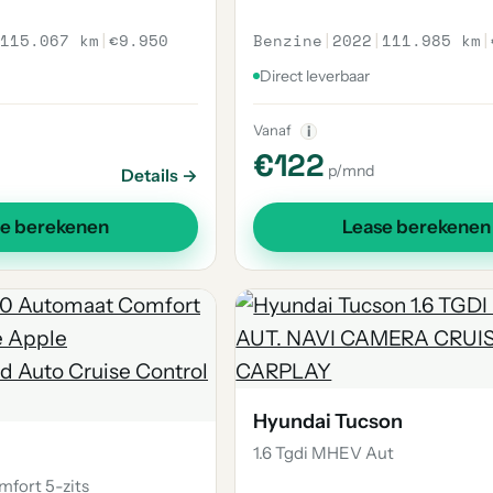
115.067 km
|
€9.950
Benzine
|
2022
|
111.985 km
|
Direct leverbaar
Vanaf
i
€122
p/mnd
Details →
se berekenen
Lease berekenen
Hyundai Tucson
1.6 Tgdi MHEV Aut
mfort 5-zits