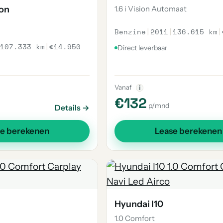
on
1.6 i Vision Automaat
Benzine
|
2011
|
136.615 km
|
107.333 km
|
€14.950
Direct leverbaar
Vanaf
i
€132
p/mnd
Details →
se berekenen
Lease berekenen
Hyundai I10
1.0 Comfort