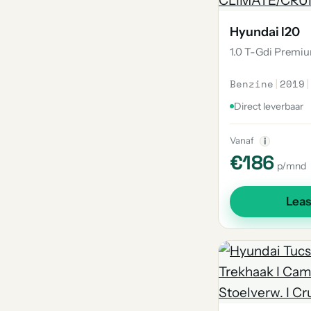
Hyundai I20
1.0 T-Gdi Prem
Benzine
|
2019
|
Direct leverbaar
Vanaf
i
€186
p/mnd
Lea