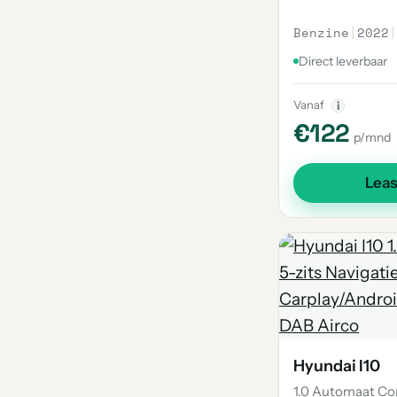
Benzine
|
2022
|
Direct leverbaar
Vanaf
i
€122
p/mnd
Lea
Hyundai I10
1.0 Automaat Co