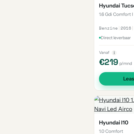
Hyundai Tucs
1.6 Gdi Comfort I
Benzine
|
2016
|
Direct leverbaar
Vanaf
i
€219
p/mnd
Lea
Hyundai I10
1.0 Comfort