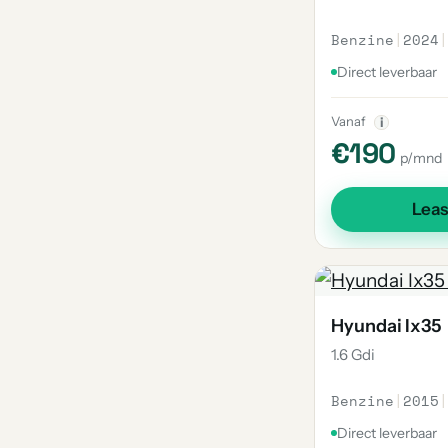
Benzine
|
2024
|
Direct leverbaar
Vanaf
i
€190
p/mnd
Lea
Hyundai Ix35
1.6 Gdi
Benzine
|
2015
|
Direct leverbaar