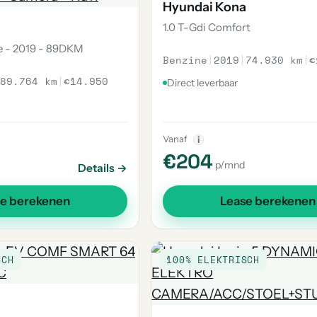
Hyundai Kona
1.0 T-Gdi Comfort
ne - 2019 - 89DKM
Benzine
|
2019
|
74.930 km
|
€
89.764 km
|
€14.950
Direct leverbaar
Vanaf
i
€204
p/mnd
Details →
se berekenen
Lease berekenen
SCH
100% ELEKTRISCH
a