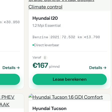
Hyundai I20
m
|
€30.950
1.2 Mpi Essential
Benzine
|
2021
|
72.532 km
|
€13.790
Direct leverbaar
Vanaf
i
€167
p/mnd
Details →
Details →
Lease berekenen
Hyundai Tucson