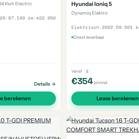
4 Kwh Electric
Hyundai Ioniq 5
Dynamiq Elektro
20
|
67.140 km
|
€22.950
Elektrisch
|
2022
|
59.561 k
Direct leverbaar
Vanaf
i
€354
p/mnd
Details →
se berekenen
Lease berekenen