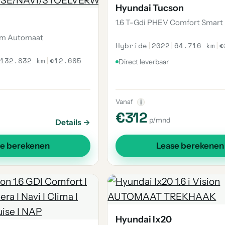
Hyundai Tucson
1.6 T-Gdi PHEV Comfort Smart
ium Automaat
Hybride
|
2022
|
64.716 km
|
€
132.832 km
|
€12.685
Direct leverbaar
Vanaf
i
€312
p/mnd
Details →
se berekenen
Lease berekenen
Hyundai Ix20