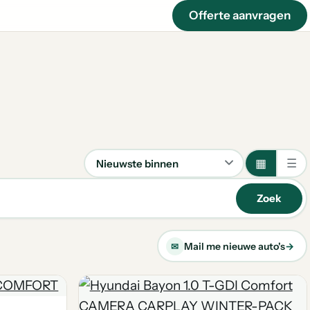
Offerte aanvragen
▦
☰
Sorteren
Zoek
Mail me nieuwe auto's
→
✉