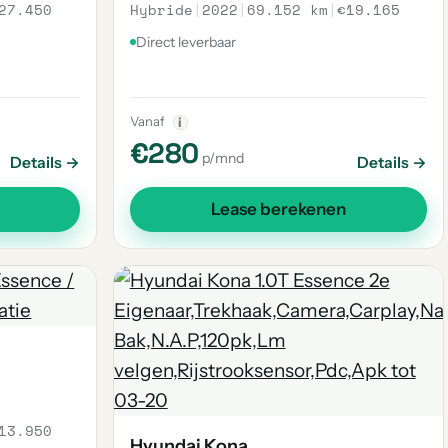
27.450
Hybride
|
2022
|
69.152 km
|
€19.165
Direct leverbaar
Vanaf
i
€280
p/mnd
Details →
Details →
Lease berekenen
13.950
Hyundai Kona