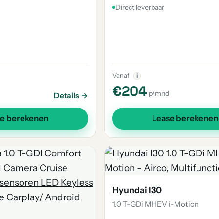
Direct leverbaar
Vanaf
i
€204
p/mnd
Details →
se berekenen
Lease berekenen
Hyundai I30
1.0 T-GDi MHEV i-Motion