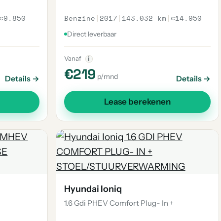
€9.850
Benzine
|
2017
|
143.032 km
|
€14.950
Direct leverbaar
Vanaf
i
€219
p/mnd
Details →
Details →
Lease berekenen
Hyundai Ioniq
1.6 Gdi PHEV Comfort Plug- In +