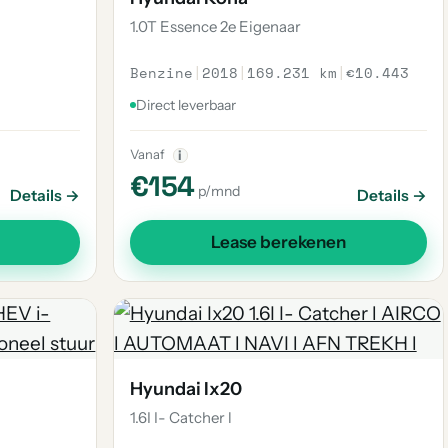
1.0T Essence 2e Eigenaar
Benzine
|
2018
|
169.231 km
|
€10.443
Direct leverbaar
Vanaf
i
€154
p/mnd
Details →
Details →
Lease berekenen
Hyundai Ix20
1.6I I- Catcher l