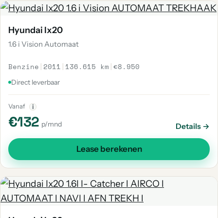
Hyundai Ix20
1.6 i Vision Automaat
Benzine
|
2011
|
136.615 km
|
€8.950
Direct leverbaar
Vanaf
i
€132
p/mnd
Details →
Lease berekenen