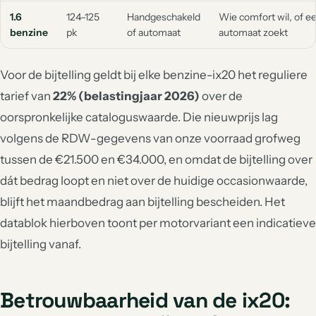
1.6
124–125
Handgeschakeld
Wie comfort wil, of e
benzine
pk
of automaat
automaat zoekt
Voor de bijtelling geldt bij elke benzine-ix20 het reguliere
tarief van
22% (belastingjaar 2026)
over de
oorspronkelijke cataloguswaarde. Die nieuwprijs lag
volgens de RDW-gegevens van onze voorraad grofweg
tussen de €21.500 en €34.000, en omdat de bijtelling over
dát bedrag loopt en niet over de huidige occasionwaarde,
blijft het maandbedrag aan bijtelling bescheiden. Het
datablok hierboven toont per motorvariant een indicatieve
bijtelling vanaf.
Betrouwbaarheid van de ix20: