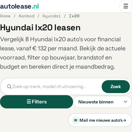
autolease
.nl
☰
Home
/
Aanbod
/
Hyundai
/
Ix20
Hyundai Ix20 leasen
Vergelijk 8 Hyundai Ix20 auto's voor financial
lease, vanaf € 132 per maand. Bekijk de actuele
voorraad, filter op bouwjaar, brandstof en
budget en bereken direct je maandbedrag.
Zoek
☰ Filters
Sorteren
Mail me nieuwe auto's
→
✉