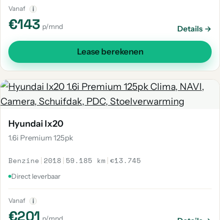
Vanaf
i
€143
p/mnd
Details →
Lease berekenen
Hyundai Ix20
1.6i Premium 125pk
Benzine
|
2018
|
59.185 km
|
€13.745
Direct leverbaar
Vanaf
i
€201
p/mnd