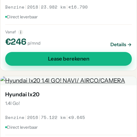
Benzine
|
2018
|
23.982 km
|
€16.790
Direct leverbaar
Vanaf
i
€246
p/mnd
Details →
Lease berekenen
Hyundai Ix20
1.4I Go!
Benzine
|
2016
|
75.122 km
|
€9.645
Direct leverbaar