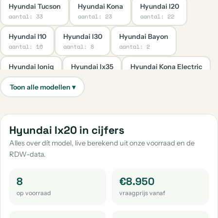
Hyundai Tucson
Hyundai Kona
Hyundai I20
aantal: 33
aantal: 23
aantal: 22
Hyundai I10
Hyundai I30
Hyundai Bayon
aantal: 16
aantal: 8
aantal: 2
Hyundai Ioniq
Hyundai Ix35
Hyundai Kona Electric
aantal: 2
aantal: 2
aantal: 2
Hyundai H300
Hyundai I40
Hyundai Ioniq 5
aantal: 1
aantal: 1
aantal: 1
Hyundai Santa Fe
Hyundai Ix20 in cijfers
aantal: 1
Alles over dít model, live berekend uit onze voorraad en de
RDW-data.
8
€8.950
op voorraad
vraagprijs vanaf