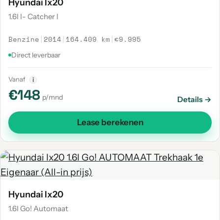
Hyundai Ix20
1.6I I- Catcher l
Benzine
|
2014
|
164.409 km
|
€9.995
Direct leverbaar
Vanaf
i
€148
p/mnd
Details →
Lease berekenen
Hyundai Ix20
1.6I Go! Automaat