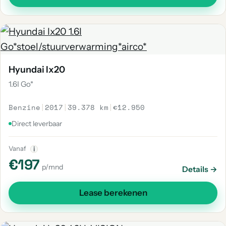
Hyundai Ix20
1.6I Go*
Benzine
|
2017
|
39.378 km
|
€12.950
Direct leverbaar
Vanaf
i
€197
p/mnd
Details →
Lease berekenen