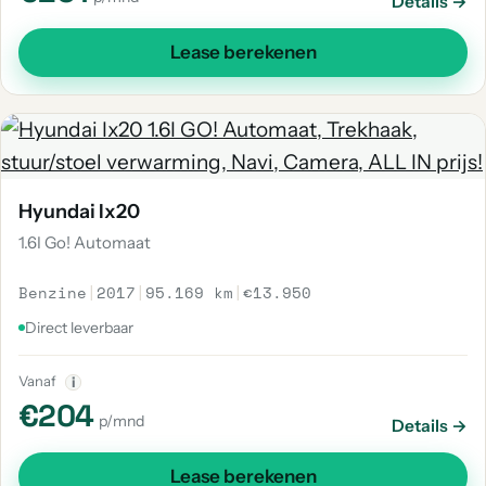
Details →
Lease berekenen
Hyundai Ix20
1.6I Go! Automaat
Benzine
|
2017
|
95.169 km
|
€13.950
Direct leverbaar
Vanaf
i
€204
p/mnd
Details →
Lease berekenen