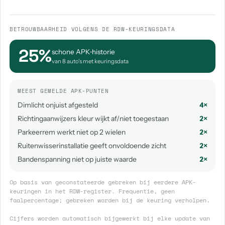
BETROUWBAARHEID VOLGENS DE RDW-KEURINGSDATA
25%
schone APK‑historie
van 8 auto's met keuringsdata
MEEST GEMELDE APK-PUNTEN
Dimlicht onjuist afgesteld
4×
Richtingaanwijzers kleur wijkt af/niet toegestaan
2×
Parkeerrem werkt niet op 2 wielen
2×
Ruitenwisserinstallatie geeft onvoldoende zicht
2×
Bandenspanning niet op juiste waarde
2×
Op basis van geconstateerde gebreken bij eerdere APK-
keuringen in het RDW-register. Frequentie, geen
faalpercentage; gebreken worden bij de keuring verholpen.
Cijfers worden automatisch bijgewerkt bij elke update van