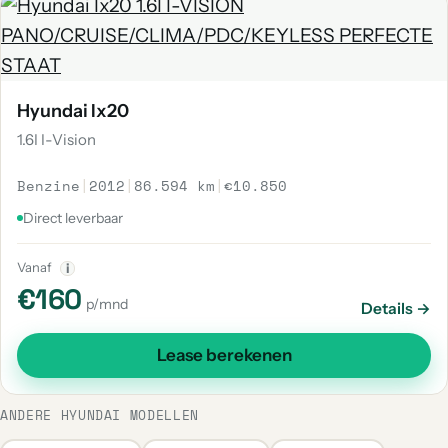
Hyundai Ix20
1.6I I-Vision
Benzine
|
2012
|
86.594 km
|
€10.850
Direct leverbaar
Vanaf
i
€160
p/mnd
Details →
Lease berekenen
ANDERE HYUNDAI MODELLEN