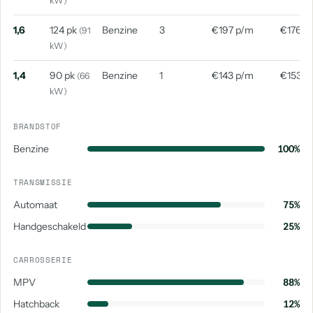
kW)
1,6
124 pk
Benzine
3
€197 p/m
€176 p
(91
kW)
1,4
90 pk
Benzine
1
€143 p/m
€153 p
(66
kW)
BRANDSTOF
Benzine
100%
TRANSMISSIE
Automaat
75%
Handgeschakeld
25%
CARROSSERIE
MPV
88%
Hatchback
12%