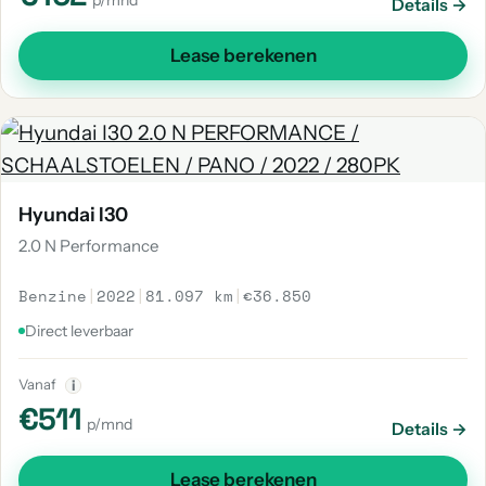
p/mnd
Details →
Lease berekenen
Hyundai I30
2.0 N Performance
Benzine
|
2022
|
81.097 km
|
€36.850
Direct leverbaar
Vanaf
i
€511
p/mnd
Details →
Lease berekenen