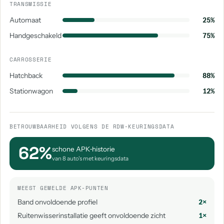
TRANSMISSIE
Automaat
25%
Handgeschakeld
75%
CARROSSERIE
Hatchback
88%
Stationwagon
12%
BETROUWBAARHEID VOLGENS DE RDW-KEURINGSDATA
62%
schone APK‑historie
van 8 auto's met keuringsdata
MEEST GEMELDE APK-PUNTEN
Band onvoldoende profiel
2×
Ruitenwisserinstallatie geeft onvoldoende zicht
1×