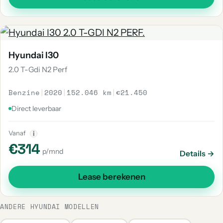
Hyundai I30
2.0 T-Gdi N2 Perf
Benzine
|
2020
|
152.046 km
|
€21.450
Direct leverbaar
Vanaf
i
€314
p/mnd
Details →
Lease berekenen
ANDERE HYUNDAI MODELLEN