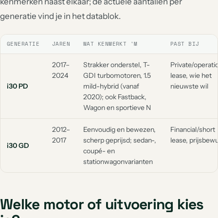
kenmerken naast elkaar; de actuele aantallen per
generatie vind je in het datablok.
GENERATIE
JAREN
WAT KENMERKT 'M
PAST BIJ
2017–
Strakker onderstel, T-
Private/operati
2024
GDI turbomotoren, 1.5
lease, wie het
i30 PD
mild-hybrid (vanaf
nieuwste wil
2020); ook Fastback,
Wagon en sportieve N
2012–
Eenvoudig en bewezen,
Financial/short
2017
scherp geprijsd; sedan-,
lease, prijsbew
i30 GD
coupé- en
stationwagonvarianten
Welke motor of uitvoering kies