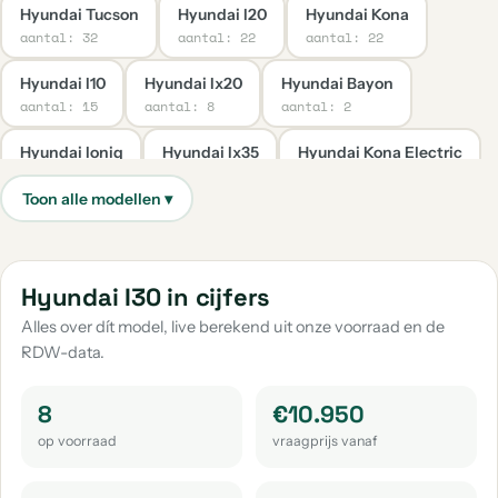
Hyundai Tucson
Hyundai I20
Hyundai Kona
aantal: 32
aantal: 22
aantal: 22
Hyundai I10
Hyundai Ix20
Hyundai Bayon
aantal: 15
aantal: 8
aantal: 2
Hyundai Ioniq
Hyundai Ix35
Hyundai Kona Electric
aantal: 2
aantal: 2
aantal: 2
Hyundai H300
Hyundai I40
Hyundai Ioniq 5
aantal: 1
aantal: 1
aantal: 1
Hyundai Santa Fe
Hyundai I30 in cijfers
aantal: 1
Alles over dít model, live berekend uit onze voorraad en de
RDW-data.
8
€10.950
op voorraad
vraagprijs vanaf