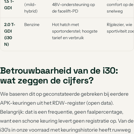
1.5 T-
(mild-
48V-ondersteuning op
comfort op de
GDI
hybrid)
de facelift-PD
snelweg
2.0 T-
Benzine
Hot hatch met
Rijplezier, wie
GDI
sportonderstel; hoogste
sportiviteit zo
(i30
tarief en verbruik
N)
Betrouwbaarheid van de i30:
wat zeggen de cijfers?
We baseren dit op geconstateerde gebreken bij eerdere
APK-keuringen uit het RDW-register (open data).
Belangrijk: dat is een frequentie, geen faalpercentage,
want een schone keuring levert geen registratie op. Van de
i30's in onze voorraad met keuringshistorie heeft ruwweg