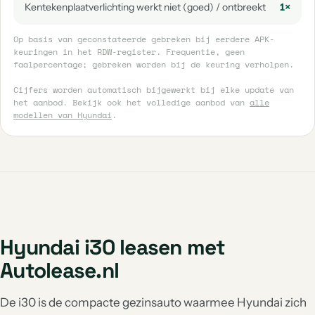
Kentekenplaatverlichting werkt niet (goed) / ontbreekt
1×
Op basis van geconstateerde gebreken bij eerdere APK-
keuringen in het RDW-register. Frequentie, geen
faalpercentage; gebreken worden bij de keuring verholpen.
Cijfers worden automatisch bijgewerkt bij elke update van
het aanbod. Bekijk ook het volledige aanbod van
alle
modellen van Hyundai
.
Hyundai i30 leasen met
Autolease.nl
De i30 is de compacte gezinsauto waarmee Hyundai zich