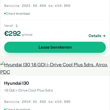
Benzine
|
2021
|
58.468 km
|
€19.950
Direct leverbaar
Vanaf
i
€292
p/mnd
Details →
Lease berekenen
Hyundai I30
1.6 Gdi i-Drive Cool Plus 5drs
Benzine
|
2016
|
81.402 km
|
€10.995
Direct leverbaar