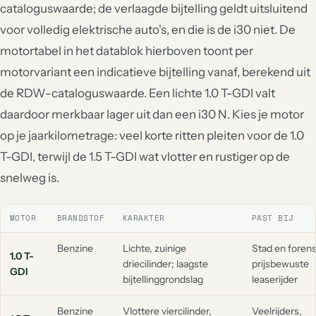
cataloguswaarde; de verlaagde bijtelling geldt uitsluitend
voor volledig elektrische auto's, en die is de i30 niet. De
motortabel in het datablok hierboven toont per
motorvariant een indicatieve bijtelling vanaf, berekend uit
de RDW-cataloguswaarde. Een lichte 1.0 T-GDI valt
daardoor merkbaar lager uit dan een i30 N. Kies je motor
op je jaarkilometrage: veel korte ritten pleiten voor de 1.0
T-GDI, terwijl de 1.5 T-GDI wat vlotter en rustiger op de
snelweg is.
MOTOR
BRANDSTOF
KARAKTER
PAST BIJ
Benzine
Lichte, zuinige
Stad en foren
1.0 T-
driecilinder; laagste
prijsbewuste
GDI
bijtellinggrondslag
leaserijder
Benzine
Vlottere viercilinder,
Veelrijders,