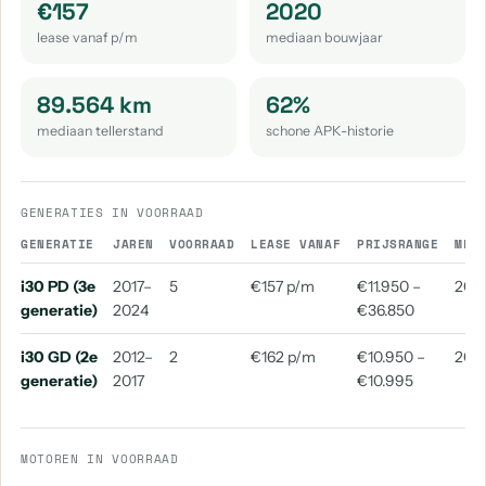
€157
2020
lease vanaf p/m
mediaan bouwjaar
89.564 km
62%
mediaan tellerstand
schone APK-historie
GENERATIES IN VOORRAAD
GENERATIE
JAREN
VOORRAAD
LEASE VANAF
PRIJSRANGE
MED
i30 PD (3e
2017–
5
€157 p/m
€11.950 –
202
generatie)
2024
€36.850
i30 GD (2e
2012–
2
€162 p/m
€10.950 –
201
generatie)
2017
€10.995
MOTOREN IN VOORRAAD