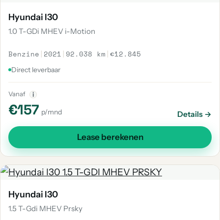
Hyundai I30
1.0 T-GDi MHEV i-Motion
Benzine
|
2021
|
92.038 km
|
€12.845
Direct leverbaar
Vanaf
i
€157
p/mnd
Details →
Lease berekenen
Hyundai I30
1.5 T-Gdi MHEV Prsky