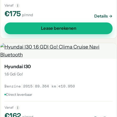
Vanaf
i
€175
p/mnd
Details →
Lease berekenen
Hyundai I30
1.6 Gdi Go!
Benzine
|
2015
|
89.364 km
|
€10.950
Direct leverbaar
Vanaf
i
€162