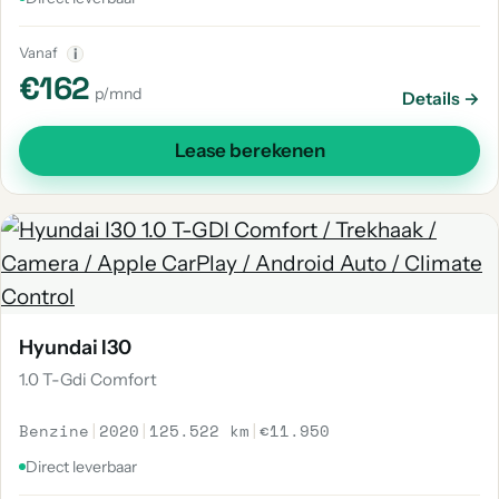
Vanaf
i
€162
p/mnd
Details →
Lease berekenen
Hyundai I30
1.0 T-Gdi Comfort
Benzine
|
2020
|
125.522 km
|
€11.950
Direct leverbaar