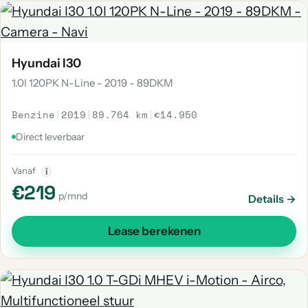
Hyundai I30
1.0I 120PK N-Line - 2019 - 89DKM
Benzine
|
2019
|
89.764 km
|
€14.950
Direct leverbaar
Vanaf
i
€219
p/mnd
Details →
Lease berekenen