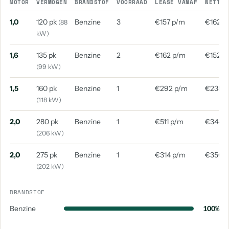
MOTOR
VERMOGEN
BRANDSTOF
VOORRAAD
LEASE VANAF
NETTO 
1,0
120 pk
Benzine
3
€157 p/m
€162 p
(88
kW)
1,6
135 pk
Benzine
2
€162 p/m
€152 p
(99 kW)
1,5
160 pk
Benzine
1
€292 p/m
€235 
(118 kW)
2,0
280 pk
Benzine
1
€511 p/m
€344 
(206 kW)
2,0
275 pk
Benzine
1
€314 p/m
€350 
(202 kW)
BRANDSTOF
Benzine
100%