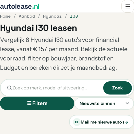
autolease
.nl
☰
Home
/
Aanbod
/
Hyundai
/
I30
Hyundai I30 leasen
Vergelijk 8 Hyundai I30 auto's voor financial
lease, vanaf € 157 per maand. Bekijk de actuele
voorraad, filter op bouwjaar, brandstof en
budget en bereken direct je maandbedrag.
Zoek
☰ Filters
Sorteren
Mail me nieuwe auto's
→
✉