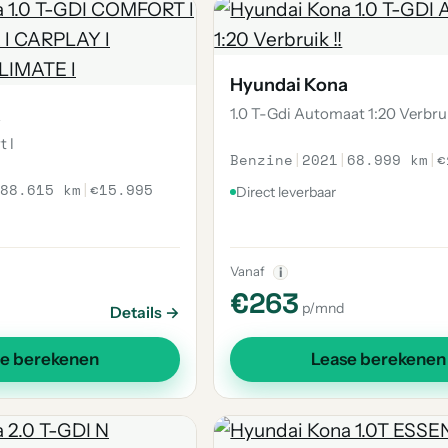
Hyundai Kona
a
1.0 T-Gdi Automaat 1:20 Verbrui
t l
Benzine
|
2021
|
68.999 km
|
€
88.615 km
|
€15.995
Direct leverbaar
Vanaf
i
€263
p/mnd
Details →
se berekenen
Lease berekenen