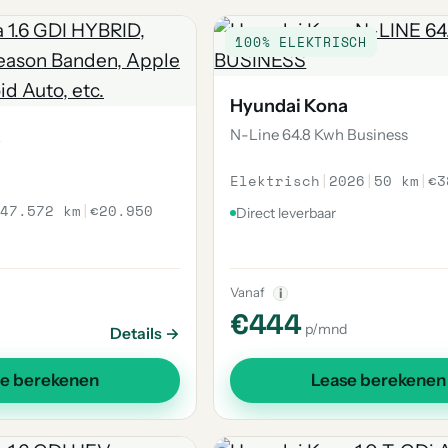
100% ELEKTRISCH
Hyundai Kona
a
N-Line 64.8 Kwh Business
Elektrisch
|
2026
|
50 km
|
€3
47.572 km
|
€20.950
Direct leverbaar
Vanaf
i
€444
p/mnd
Details →
se berekenen
Lease berekenen