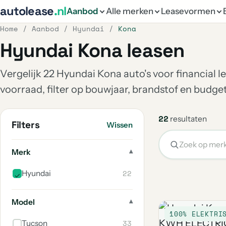
autolease
.nl
Aanbod
Alle merken
Leasevormen
Home
/
Aanbod
/
Hyundai
/
Kona
Hyundai Kona leasen
Vergelijk 22 Hyundai Kona auto's voor financial l
voorraad, filter op bouwjaar, brandstof en budg
22
resultaten
Filters
Wissen
Merk
22
Hyundai
Model
100% ELEKTRI
33
Tucson