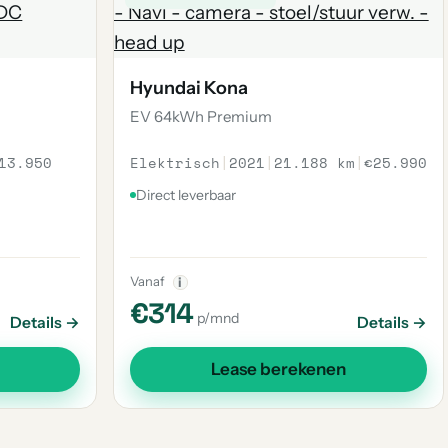
Hyundai Kona
EV 64kWh Premium
13.950
Elektrisch
|
2021
|
21.188 km
|
€25.990
Direct leverbaar
Vanaf
i
€314
p/mnd
Details →
Details →
Lease berekenen