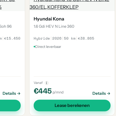
Hyundai Kona
Soh 96
1.6 Gdi HEV N Line 360
m
|
€15.450
Hybride
|
2026
|
50 km
|
€38.865
Direct leverbaar
Vanaf
i
€445
p/mnd
Details →
Details →
Lease berekenen