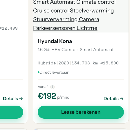
€12.499
Hyundai Kona
1.6 Gdi HEV Comfort Smart Automaat
Hybride
|
2020
|
134.798 km
|
€15.890
Direct leverbaar
Vanaf
i
€192
p/mnd
Details →
Details →
Lease berekenen