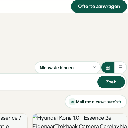
Offerte aanvragen
▦
☰
Sorteren
Zoek
Mail me nieuwe auto's
→
✉