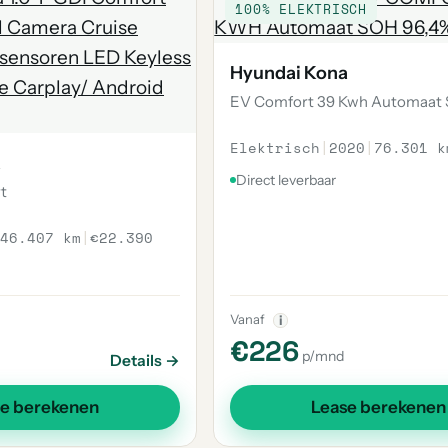
100% ELEKTRISCH
Hyundai Kona
EV Comfort 39 Kwh Automaat 
Elektrisch
|
2020
|
76.301 k
a
Direct leverbaar
t
46.407 km
|
€22.390
Vanaf
i
€226
p/mnd
Details →
se berekenen
Lease berekenen