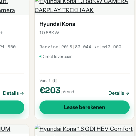
Hyundai Kona
rt
1.0 88KW
21.850
Benzine
|
2018
|
83.044 km
|
€13.900
Direct leverbaar
Vanaf
i
€203
p/mnd
Details →
Details →
Lease berekenen