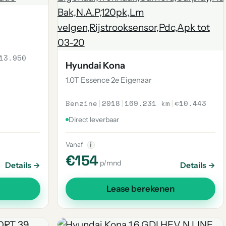
13.950
Hyundai Kona
1.0T Essence 2e Eigenaar
Benzine
|
2018
|
169.231 km
|
€10.443
Direct leverbaar
Vanaf
i
€154
p/mnd
Details →
Details →
Lease berekenen