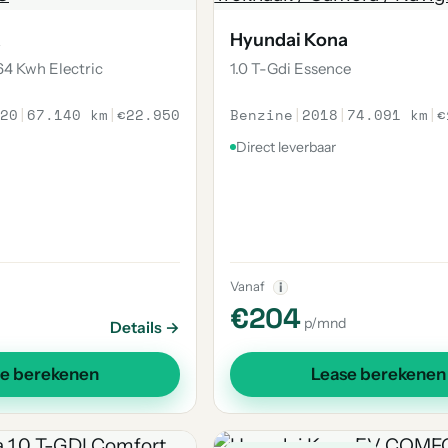
a
Hyundai Kona
4 Kwh Electric
1.0 T-Gdi Essence
20
|
67.140 km
|
€22.950
Benzine
|
2018
|
74.091 km
|
€
Direct leverbaar
Vanaf
i
€204
p/mnd
Details →
se berekenen
Lease berekenen