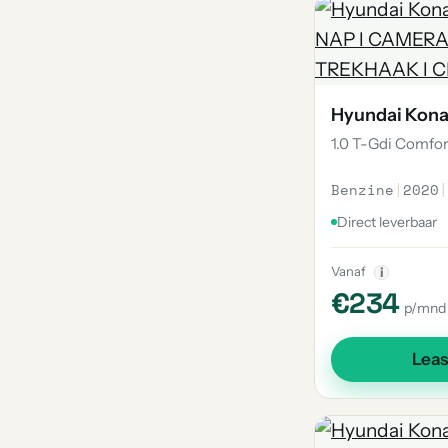
Hyundai Kon
1.0 T-Gdi Comfor
Benzine
|
2020
|
Direct leverbaar
Vanaf
i
€234
p/mnd
Lea