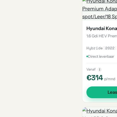
Hyundai Kon
1.6 Gdi HEV Pre
Hybride
|
2022
|
Direct leverbaar
Vanaf
i
€314
p/mnd
Lea