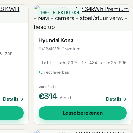
100% ELEKTRISCH
Hyundai Kona
EV 64kWh Premium
8.795
Elektrisch
|
2021
|
17.484 km
|
€25.990
Direct leverbaar
Vanaf
i
€314
p/mnd
Details →
Details →
Lease berekenen