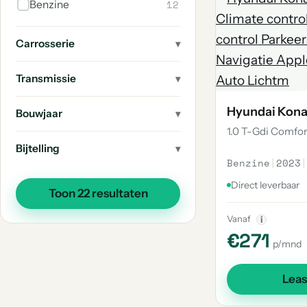
12
Benzine
Carrosserie
Transmissie
Hyundai Kon
Bouwjaar
1.0 T-Gdi Comfor
Bijtelling
Benzine
|
2023
|
Direct leverbaar
Toon 22 resultaten
Vanaf
i
€271
p/mnd
Lea