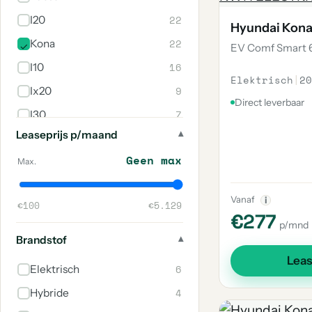
22
I20
Hyundai Kon
22
Kona
EV Comf Smart 6
16
I10
Elektrisch
|
20
9
Ix20
Direct leverbaar
7
I30
Leaseprijs p/maand
2
Bayon
Geen max
2
Ioniq
Max.
2
Ix35
Vanaf
i
€100
€5.129
2
Kona Electric
€277
p/mnd
1
I40
Brandstof
1
H300
Lea
6
Elektrisch
1
Ioniq 5
4
Hybride
1
Santa Fe