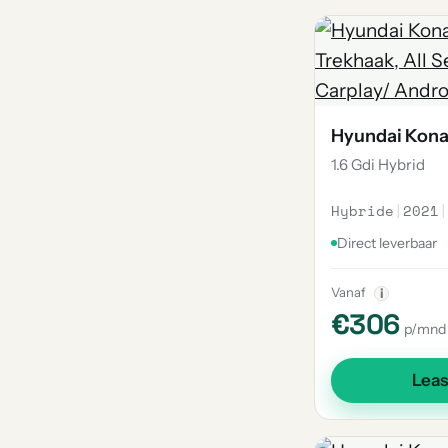
Hyundai Kon
1.6 Gdi Hybrid
Hybride
|
2021
|
Direct leverbaar
Vanaf
i
€306
p/mnd
Lea