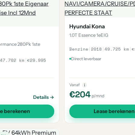
Hyundai Kona
a
1.0T Essence 1eEIG
formance 280Pk 1ste
Benzine
|
2018
|
49.725 km
|
€
Direct leverbaar
47.702 km
|
€29.995
Vanaf
i
€204
p/mnd
Details →
se berekenen
Lease berekenen