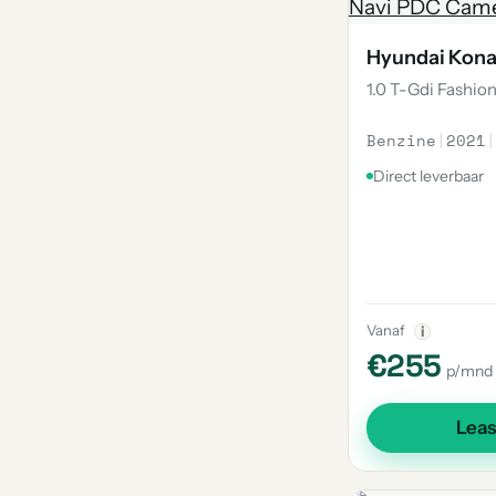
Hyundai Kon
1.0 T-Gdi Fashio
Benzine
|
2021
|
Direct leverbaar
Vanaf
i
€255
p/mnd
Lea