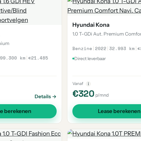
Hyundai Kona
a
1.0 T-GDi Aut. Premium Comfo
mium
Benzine
|
2022
|
32.993 km
|
€
99.300 km
|
€21.485
Direct leverbaar
Vanaf
i
€320
p/mnd
Details →
se berekenen
Lease berekenen