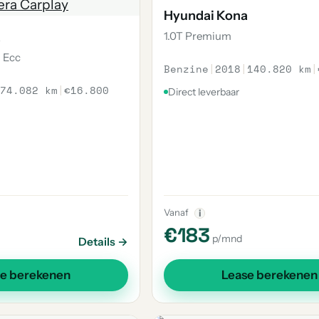
Hyundai Kona
a
1.0T Premium
n Ecc
Benzine
|
2018
|
140.820 km
|
74.082 km
|
€16.800
Direct leverbaar
Vanaf
i
€183
p/mnd
Details →
se berekenen
Lease berekenen