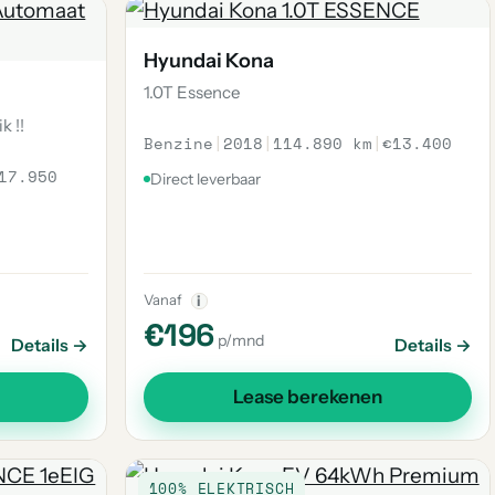
Hyundai Kona
1.0T Essence
k !!
Benzine
|
2018
|
114.890 km
|
€13.400
17.950
Direct leverbaar
Vanaf
i
€196
p/mnd
Details →
Details →
Lease berekenen
100% ELEKTRISCH