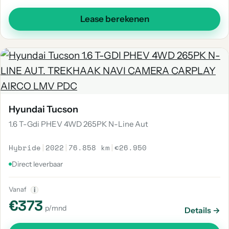
Lease berekenen
Hyundai Tucson
1.6 T-Gdi PHEV 4WD 265PK N-Line Aut
Hybride
|
2022
|
76.858 km
|
€26.950
Direct leverbaar
Vanaf
i
€373
p/mnd
Details →