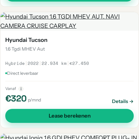
Hyundai Tucson
1.6 Tgdi MHEV Aut
Hybride
|
2022
|
22.934 km
|
€27.450
Direct leverbaar
Vanaf
i
€320
p/mnd
Details →
Lease berekenen