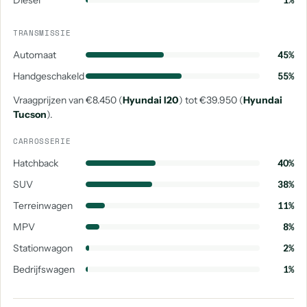
Diesel
1%
TRANSMISSIE
Automaat
45%
Handgeschakeld
55%
Vraagprijzen van €8.450 (
Hyundai I20
) tot €39.950 (
Hyundai
Tucson
).
CARROSSERIE
Hatchback
40%
SUV
38%
Terreinwagen
11%
MPV
8%
Stationwagon
2%
Bedrijfswagen
1%