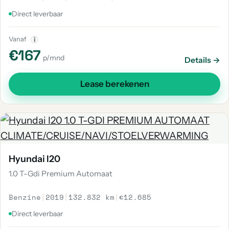
Direct leverbaar
Vanaf
i
€167
p/mnd
Details →
Lease berekenen
Hyundai I20
1.0 T-Gdi Premium Automaat
Benzine
|
2019
|
132.832 km
|
€12.685
Direct leverbaar