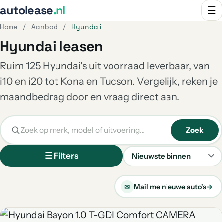
autolease
.nl
☰
Home
/
Aanbod
/
Hyundai
Hyundai leasen
Ruim 125 Hyundai's uit voorraad leverbaar, van
i10 en i20 tot Kona en Tucson. Vergelijk, reken je
maandbedrag door en vraag direct aan.
Zoek
☰ Filters
Sorteren
Mail me nieuwe auto's
→
✉