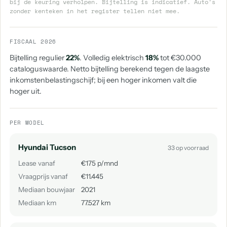
bij de keuring verholpen. Bijtelling is indicatief. Auto's
zonder kenteken in het register tellen niet mee.
FISCAAL 2026
Bijtelling regulier
22%
. Volledig elektrisch
18%
tot €30.000
cataloguswaarde. Netto bijtelling berekend tegen de laagste
inkomstenbelastingschijf; bij een hoger inkomen valt die
hoger uit.
PER MODEL
Hyundai Tucson
33 op voorraad
Lease vanaf
€175 p/mnd
Vraagprijs vanaf
€11.445
Mediaan bouwjaar
2021
Mediaan km
77.527 km