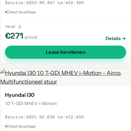
Benzine
|
2023
|
46.407 km
|
€22.390
Direct leverbaar
Vanaf
i
€271
p/mnd
Details →
Lease berekenen
Hyundai I30
1.0 T-GDi MHEV i-Motion
Benzine
|
2021
|
92.038 km
|
€12.845
Direct leverbaar