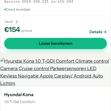
Benzine
|
2018
|
169.231 km
|
€10.443
Direct leverbaar
Vanaf
i
€154
p/mnd
Details →
Lease berekenen
Hyundai Kona
1.0 T-Gdi Comfort