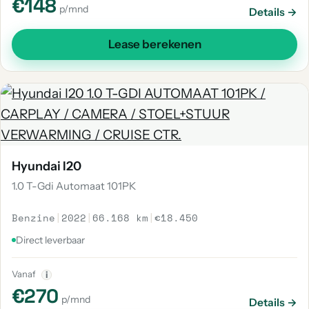
€148
p/mnd
Details →
Lease berekenen
Hyundai I20
1.0 T-Gdi Automaat 101PK
Benzine
|
2022
|
66.168 km
|
€18.450
Direct leverbaar
Vanaf
i
€270
p/mnd
Details →