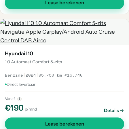
Lease berekenen
Hyundai I10
1.0 Automaat Comfort 5-zits
Benzine
|
2024
|
95.750 km
|
€15.740
Direct leverbaar
Vanaf
i
€190
p/mnd
Details →
Lease berekenen