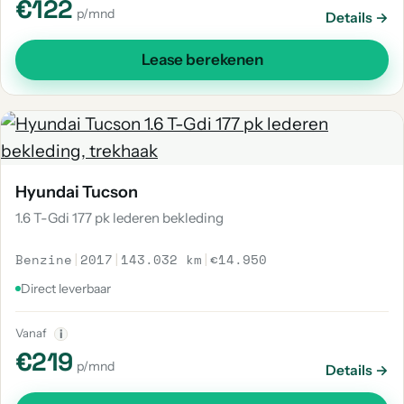
€122
p/mnd
Details →
Lease berekenen
Hyundai Tucson
1.6 T-Gdi 177 pk lederen bekleding
Benzine
|
2017
|
143.032 km
|
€14.950
Direct leverbaar
Vanaf
i
€219
p/mnd
Details →