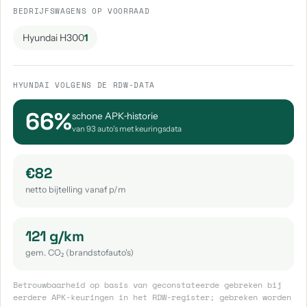
BEDRIJFSWAGENS OP VOORRAAD
Hyundai H300
1
HYUNDAI VOLGENS DE RDW-DATA
66%
schone APK‑historie
van 93 auto's met keuringsdata
€82
netto bijtelling vanaf p/m
121 g/km
gem. CO₂ (brandstofauto's)
Betrouwbaarheid op basis van geconstateerde gebreken bij
eerdere APK-keuringen in het RDW-register; gebreken worden