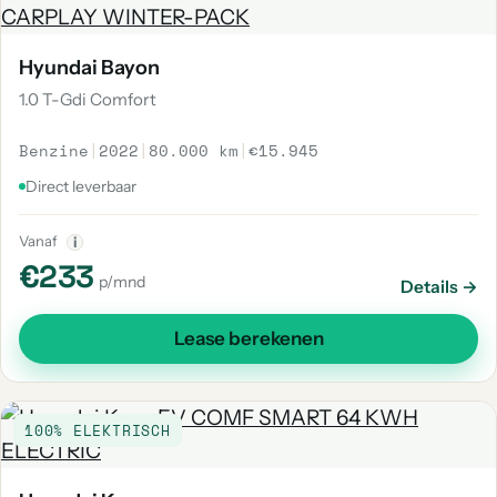
Hyundai Bayon
1.0 T-Gdi Comfort
Benzine
|
2022
|
80.000 km
|
€15.945
Direct leverbaar
Vanaf
i
€233
p/mnd
Details →
Lease berekenen
100% ELEKTRISCH