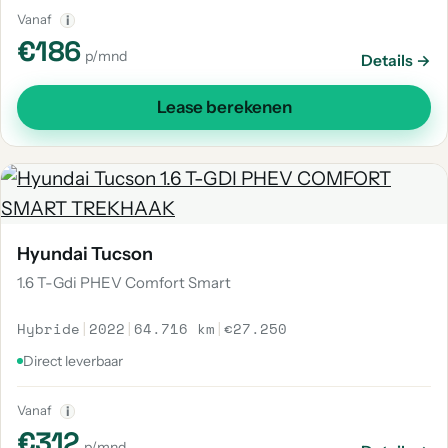
Vanaf
i
€186
p/mnd
Details →
Lease berekenen
Hyundai Tucson
1.6 T-Gdi PHEV Comfort Smart
Hybride
|
2022
|
64.716 km
|
€27.250
Direct leverbaar
Vanaf
i
€312
p/mnd