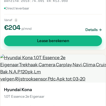
Benzine
|
2018
|
74.091 km
|
€13.950
Direct leverbaar
Vanaf
i
€204
p/mnd
Details →
Lease berekenen
Hyundai Kona
1.0T Essence 2e Eigenaar