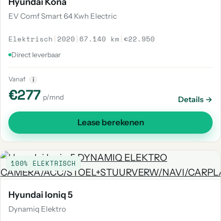
Hyundai Kona
EV Comf Smart 64 Kwh Electric
Elektrisch
|
2020
|
67.140 km
|
€22.950
Direct leverbaar
Vanaf
i
€277
p/mnd
Details →
Lease berekenen
100% ELEKTRISCH
Hyundai Ioniq 5
Dynamiq Elektro