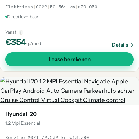
Elektrisch
|
2022
|
59.561 km
|
€30.950
Direct leverbaar
Vanaf
i
€354
p/mnd
Details →
Lease berekenen
Hyundai I20
1.2 Mpi Essential
Benzine
|
2021
|
72.532 km
|
€13.790