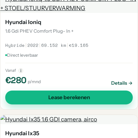
Hyundai Ioniq
1.6 Gdi PHEV Comfort Plug- In +
Hybride
|
2022
|
69.152 km
|
€19.165
Direct leverbaar
Vanaf
i
€280
p/mnd
Details →
Lease berekenen
Hyundai Ix35