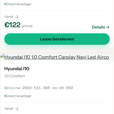
Direct leverbaar
Vanaf
i
€122
p/mnd
Details →
Lease berekenen
Hyundai I10
1.0 Comfort
Benzine
|
2022
|
111.985 km
|
€9.850
Direct leverbaar
Vanaf
i