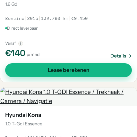
1.6 Gdi
Benzine
|
2015
|
132.780 km
|
€9.450
Direct leverbaar
Vanaf
i
€140
p/mnd
Details →
Lease berekenen
Hyundai Kona
1.0 T-Gdi Essence