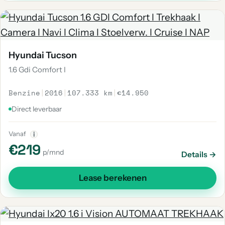
Hyundai Tucson
1.6 Gdi Comfort I
Benzine
|
2016
|
107.333 km
|
€14.950
Direct leverbaar
Vanaf
i
€219
p/mnd
Details →
Lease berekenen