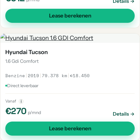
Details →
Lease berekenen
Hyundai Tucson
1.6 Gdi Comfort
Benzine
|
2019
|
79.378 km
|
€18.450
Direct leverbaar
Vanaf
i
€270
p/mnd
Details →
Lease berekenen