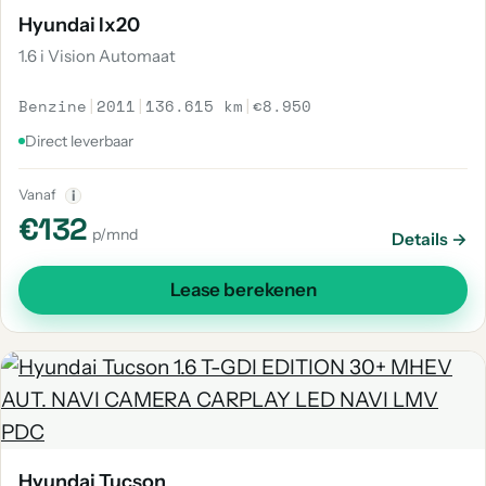
Hyundai Ix20
1.6 i Vision Automaat
Benzine
|
2011
|
136.615 km
|
€8.950
Direct leverbaar
Vanaf
i
€132
p/mnd
Details →
Lease berekenen
Hyundai Tucson