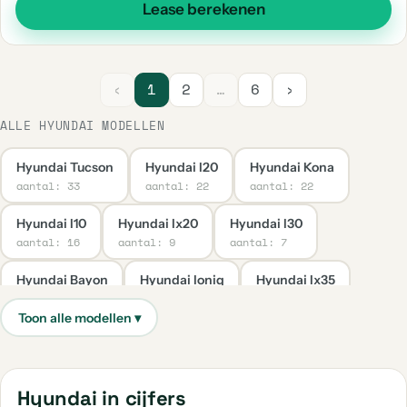
Lease berekenen
‹
1
2
…
6
›
ALLE HYUNDAI MODELLEN
Hyundai Tucson
Hyundai I20
Hyundai Kona
aantal: 33
aantal: 22
aantal: 22
Hyundai I10
Hyundai Ix20
Hyundai I30
aantal: 16
aantal: 9
aantal: 7
Hyundai Bayon
Hyundai Ioniq
Hyundai Ix35
aantal: 2
aantal: 2
aantal: 2
Hyundai Kona Electric
Hyundai H300
Hyundai I40
aantal: 2
aantal: 1
aantal: 1
Hyundai Ioniq 5
Hyundai Santa Fe
Hyundai in cijfers