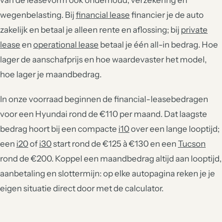
van de leasevorm ook onderhoud, verzekering en
wegenbelasting. Bij
financial lease
financier je de auto
zakelijk en betaal je alleen rente en aflossing; bij
private
lease
en
operational lease
betaal je één all-in bedrag. Hoe
lager de aanschafprijs en hoe waardevaster het model,
hoe lager je maandbedrag.
In onze voorraad beginnen de financial-leasebedragen
voor een Hyundai rond de €110 per maand. Dat laagste
bedrag hoort bij een compacte
i10
over een lange looptijd;
een
i20
of
i30
start rond de €125 à €130 en een
Tucson
rond de €200. Koppel een maandbedrag altijd aan looptijd,
aanbetaling en slottermijn: op elke autopagina reken je je
eigen situatie direct door met de calculator.