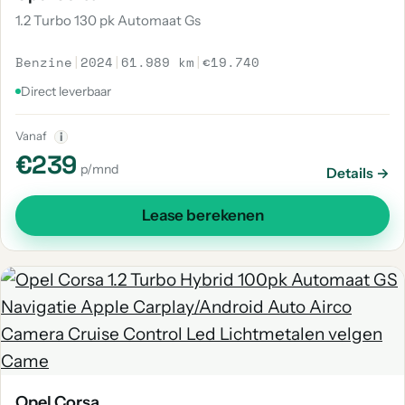
1.2 Turbo 130 pk Automaat Gs
Benzine
|
2024
|
61.989 km
|
€19.740
Direct leverbaar
Vanaf
i
€239
p/mnd
Details →
Lease berekenen
Opel Corsa