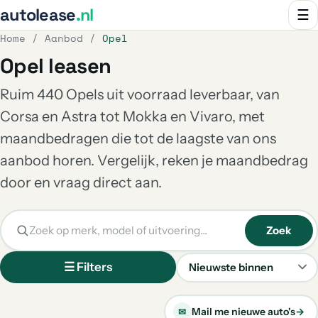
autolease
.nl
☰
Home
/
Aanbod
/
Opel
Opel leasen
Ruim 440 Opels uit voorraad leverbaar, van
Corsa en Astra tot Mokka en Vivaro, met
maandbedragen die tot de laagste van ons
aanbod horen. Vergelijk, reken je maandbedrag
door en vraag direct aan.
Zoek
☰ Filters
Sorteren
Mail me nieuwe auto's
→
✉