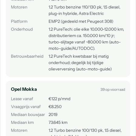
Motoren
1.2 Turbo benzine 110/130 pk, 1.5 diesel,
plug-in hybride, Astra Electric
Platform
EMP2 (gedeeld met Peugeot 308)
Onderhoud
1.2 PureTech: olie elke 10.000-12.000 km,
distributieriem ca. 150.000 km/10 jr;
turbo-slijtage vanaf ~80.000 km (auto-
moto-guide/AUTODOC).
Betrouwbaarheid
1.2 PureTech kwetsbaar bij matig
onderhoud; degelijk bij tijdige
olieverversing (auto-moto-guide)
Opel Mokka
39 op voorraad
Lease vanaf
€122 p/mnd
Vraagprijs vanaf
€8.250
Mediaan bouwjaar
2019
Mediaan km
73.645 km
Motoren
1.2 Turbo benzine 100/130 pk, 1.5 diesel,