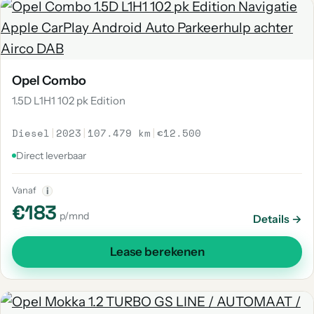
Opel Combo
1.5D L1H1 102 pk Edition
Diesel
|
2023
|
107.479 km
|
€12.500
Direct leverbaar
Vanaf
i
€183
p/mnd
Details →
Lease berekenen