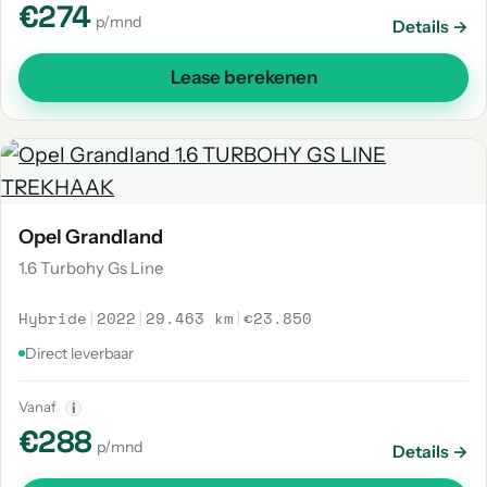
€274
p/mnd
Details →
Lease berekenen
Opel Grandland
1.6 Turbohy Gs Line
Hybride
|
2022
|
29.463 km
|
€23.850
Direct leverbaar
Vanaf
i
€288
p/mnd
Details →