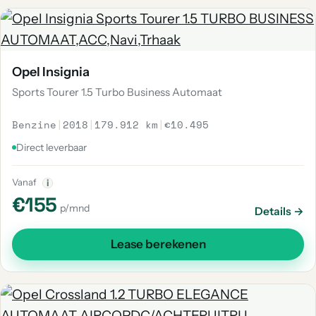
Opel Insignia
Sports Tourer 1.5 Turbo Business Automaat
Benzine
|
2018
|
179.912 km
|
€10.495
Direct leverbaar
Vanaf
i
€155
p/mnd
Details →
Lease berekenen