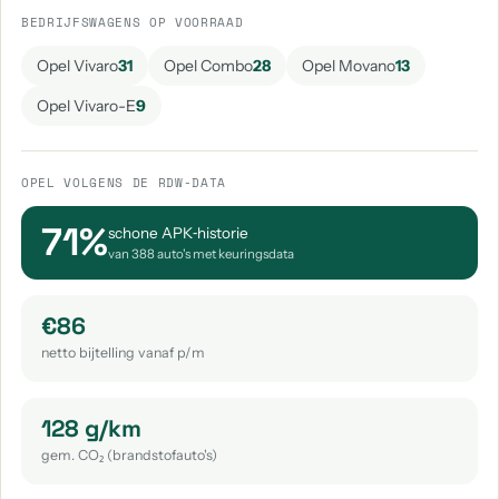
BEDRIJFSWAGENS OP VOORRAAD
Opel Vivaro
31
Opel Combo
28
Opel Movano
13
Opel Vivaro-E
9
OPEL VOLGENS DE RDW-DATA
71%
schone APK‑historie
van 388 auto's met keuringsdata
€86
netto bijtelling vanaf p/m
128 g/km
gem. CO₂ (brandstofauto's)