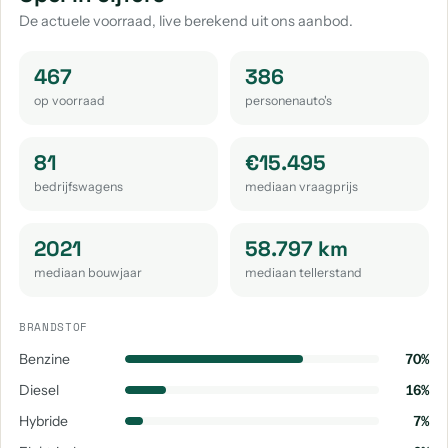
aantal: 12
aantal: 12
aantal: 7
De actuele voorraad, live berekend uit ons aanbod.
Opel Adam
Opel Cascada
Opel Zafira
aantal: 5
aantal: 3
aantal: 3
467
386
op voorraad
personenauto's
Opel Zafira Tourer
Opel Frontera
Opel Agila
aantal: 3
aantal: 2
aantal: 1
81
€15.495
Opel Combo Tour
Opel Vectra
bedrijfswagens
mediaan vraagprijs
aantal: 1
aantal: 1
2021
58.797 km
mediaan bouwjaar
mediaan tellerstand
BRANDSTOF
Benzine
70%
Diesel
16%
Hybride
7%