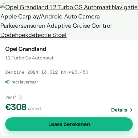
Opel Grandland
1.2 Turbo Gs Automaat
Benzine
|
2024
|
13.312 km
|
€25.450
Direct leverbaar
Vanaf
i
€308
p/mnd
Details →
Lease berekenen