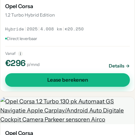
Opel Corsa
1.2 Turbo Hybrid Edition
Hybride
|
2025
|
4.008 km
|
€20.250
Direct leverbaar
Vanaf
i
€296
p/mnd
Details →
Lease berekenen
Opel Corsa