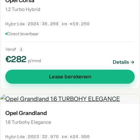
Opel Corsa
1.2 Turbo Hybrid
Hybride
|
2024
|
36.268 km
|
€19.250
Direct leverbaar
Vanaf
i
€282
p/mnd
Details →
Lease berekenen
Opel Grandland
1.6 Turbohy Elegance
Hybride
|
2023
|
32.970 km
|
€24.950