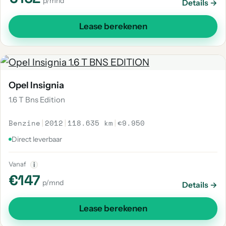
p/mnd
Details →
Lease berekenen
Opel Insignia
1.6 T Bns Edition
Benzine
|
2012
|
118.635 km
|
€9.950
Direct leverbaar
Vanaf
i
€147
p/mnd
Details →
Lease berekenen