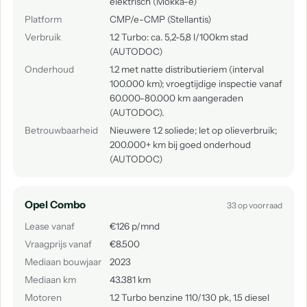
elektrisch (Mokka-e)
Platform
CMP/e-CMP (Stellantis)
Verbruik
1.2 Turbo: ca. 5,2-5,8 l/100km stad
(AUTODOC)
Onderhoud
1.2 met natte distributieriem (interval
100.000 km); vroegtijdige inspectie vanaf
60.000-80.000 km aangeraden
(AUTODOC).
Betrouwbaarheid
Nieuwere 1.2 soliede; let op olieverbruik;
200.000+ km bij goed onderhoud
(AUTODOC)
Opel Combo
33 op voorraad
Lease vanaf
€126 p/mnd
Vraagprijs vanaf
€8.500
Mediaan bouwjaar
2023
Mediaan km
43.381 km
Motoren
1.2 Turbo benzine 110/130 pk, 1.5 diesel