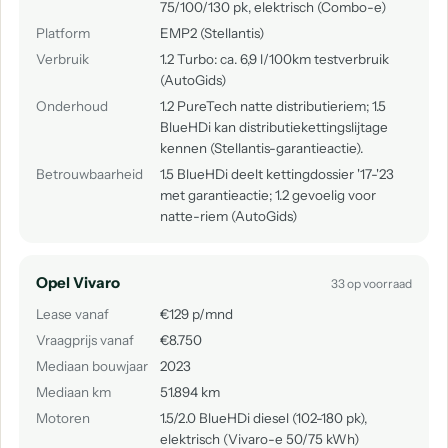
75/100/130 pk, elektrisch (Combo-e)
Platform
EMP2 (Stellantis)
Verbruik
1.2 Turbo: ca. 6,9 l/100km testverbruik
(AutoGids)
Onderhoud
1.2 PureTech natte distributieriem; 1.5
BlueHDi kan distributiekettingslijtage
kennen (Stellantis-garantieactie).
Betrouwbaarheid
1.5 BlueHDi deelt kettingdossier '17-'23
met garantieactie; 1.2 gevoelig voor
natte-riem (AutoGids)
Opel Vivaro
33 op voorraad
Lease vanaf
€129 p/mnd
Vraagprijs vanaf
€8.750
Mediaan bouwjaar
2023
Mediaan km
51.894 km
Motoren
1.5/2.0 BlueHDi diesel (102-180 pk),
elektrisch (Vivaro-e 50/75 kWh)