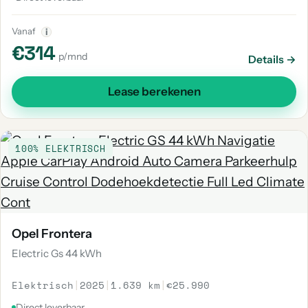
Vanaf
i
€314
p/mnd
Details →
Lease berekenen
100% ELEKTRISCH
Opel Frontera
Electric Gs 44 kWh
Elektrisch
|
2025
|
1.639 km
|
€25.990
Direct leverbaar