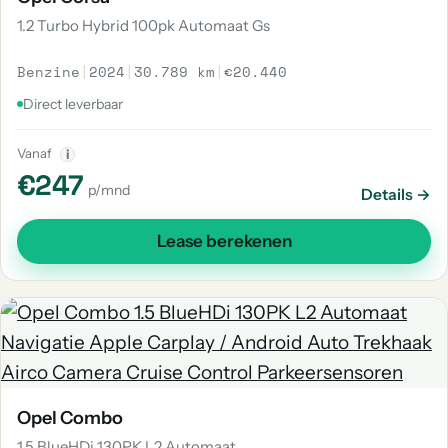
1.2 Turbo Hybrid 100pk Automaat Gs
Benzine
|
2024
|
30.789 km
|
€20.440
Direct leverbaar
Vanaf
i
€247
p/mnd
Details →
Lease berekenen
Opel Combo
1.5 BlueHDi 130PK L2 Automaat