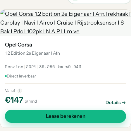
Opel Corsa
1.2 Edition 2e Eigenaar l Afn
Benzine
|
2021
|
89.256 km
|
€9.943
Direct leverbaar
Vanaf
i
€147
p/mnd
Details →
Lease berekenen