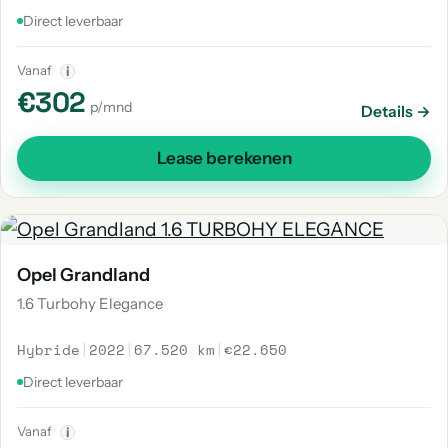
Direct leverbaar
Vanaf
i
€302
p/mnd
Details →
Lease berekenen
Opel Grandland
1.6 Turbohy Elegance
Hybride
|
2022
|
67.520 km
|
€22.650
Direct leverbaar
Vanaf
i