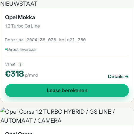
Opel Mokka
1.2 Turbo Gs Line
Benzine
|
2024
|
38.038 km
|
€21.750
Direct leverbaar
Vanaf
i
€318
p/mnd
Details →
Lease berekenen