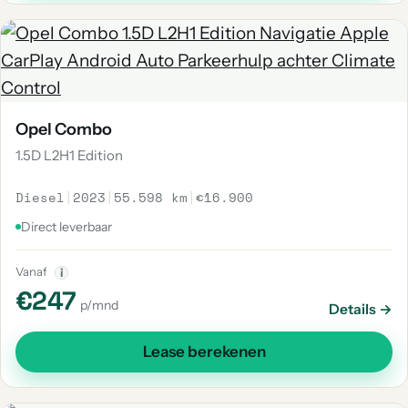
Opel Combo
1.5D L2H1 Edition
Diesel
|
2023
|
55.598 km
|
€16.900
Direct leverbaar
Vanaf
i
€247
p/mnd
Details →
Lease berekenen