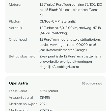
Motoren
1.2 (Turbo) PureTech benzine 75/100/130
pk, 1.5 BlueHDi diesel, elektrisch (Corsa-
e)
Platform
CMP/e-CMP (Stellantis)
Verbruik
1.2 Turbo: ca. 6,0 l/100km, snelweg 1:17-18
(ANWB/Autoblog)
Onderhoud
1.2 PureTech heeft natte distributieriem;
advies vervangen rond 100.000 km/6
jaar (Kassa/AllemerkenGarage).
Betrouwbaarheid
Zwak punt is de 1.2 PureTech (natte riem,
olieverbruik); overige uitvoeringen
degelijk (Autoblog/Kassa)
Opel Astra
56 op voorraad
Lease vanaf
€120 p/mnd
Vraagprijs vanaf
€8.495
Mediaan bouwjaar
2021
Mediaan km
71.570 km