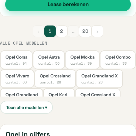
Lease berekenen
‹
1
2
…
20
›
ALLE OPEL MODELLEN
Opel Corsa
Opel Astra
Opel Mokka
Opel Combo
aantal: 94
aantal: 56
aantal: 39
aantal: 33
Opel Vivaro
Opel Crossland
Opel Grandland X
aantal: 33
aantal: 28
aantal: 28
Opel Grandland
Opel Karl
Opel Crossland X
aantal: 24
aantal: 21
aantal: 20
Opel Corsa-E
Opel Insignia
Opel Movano
aantal: 15
aantal: 13
aantal: 13
Opel Mokka X
Opel Vivaro-E
Opel Meriva
Opel in cijfers