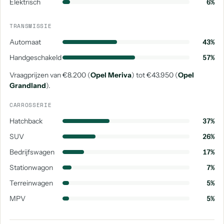
Elektrisch
6%
TRANSMISSIE
Automaat
43%
Handgeschakeld
57%
Vraagprijzen van €8.200 (
Opel Meriva
) tot €43.950 (
Opel
Grandland
).
CARROSSERIE
Hatchback
37%
SUV
26%
Bedrijfswagen
17%
Stationwagon
7%
Terreinwagen
5%
MPV
5%