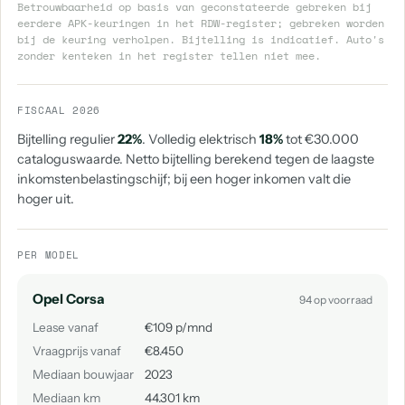
Betrouwbaarheid op basis van geconstateerde gebreken bij
eerdere APK-keuringen in het RDW-register; gebreken worden
bij de keuring verholpen. Bijtelling is indicatief. Auto's
zonder kenteken in het register tellen niet mee.
FISCAAL 2026
Bijtelling regulier
22%
. Volledig elektrisch
18%
tot €30.000
cataloguswaarde. Netto bijtelling berekend tegen de laagste
inkomstenbelastingschijf; bij een hoger inkomen valt die
hoger uit.
PER MODEL
Opel Corsa
94 op voorraad
Lease vanaf
€109 p/mnd
Vraagprijs vanaf
€8.450
Mediaan bouwjaar
2023
Mediaan km
44.301 km