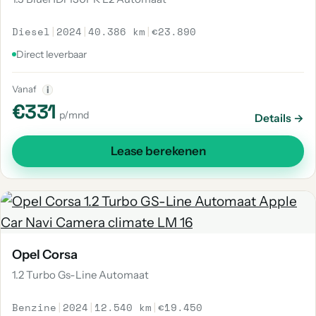
Diesel
|
2024
|
40.386 km
|
€23.890
Direct leverbaar
Vanaf
i
€331
p/mnd
Details →
Lease berekenen
Opel Corsa
1.2 Turbo Gs-Line Automaat
Benzine
|
2024
|
12.540 km
|
€19.450