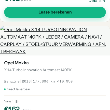
Details →
Lease berekenen
Opel Mokka
X 1.4 Turbo Innovation Automaat 140PK
Benzine
|
2018
|
177.893 km
|
€10.950
Direct leverbaar
Vanaf
i
€162