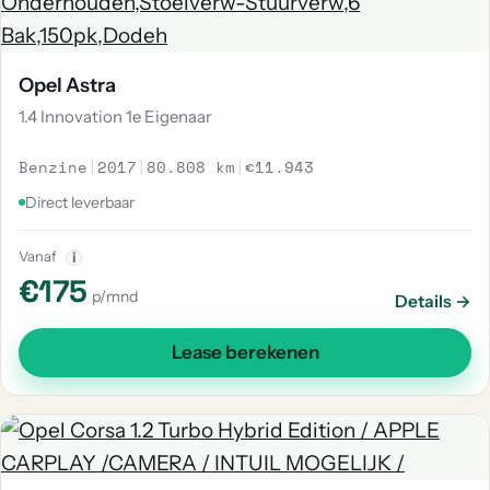
Opel Astra
1.4 Innovation 1e Eigenaar
Benzine
|
2017
|
80.808 km
|
€11.943
Direct leverbaar
Vanaf
i
€175
p/mnd
Details →
Lease berekenen