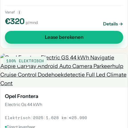
Vanaf
i
€320
p/mnd
Details →
Lease berekenen
100% ELEKTRISCH
Opel Frontera
Electric Gs 44 kWh
Elektrisch
|
2025
|
1.628 km
|
€25.990
Direct leverbaar