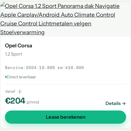
Opel Corsa
1.2 Sport
Benzine
|
2024
|
19.888 km
|
€16.900
Direct leverbaar
Vanaf
i
€204
p/mnd
Details →
Lease berekenen