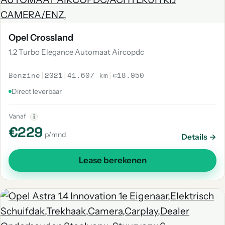
Opel Crossland
1.2 Turbo Elegance Automaat Aircopdc
Benzine
|
2021
|
41.607 km
|
€18.950
Direct leverbaar
Vanaf
i
€229
p/mnd
Details →
Lease berekenen