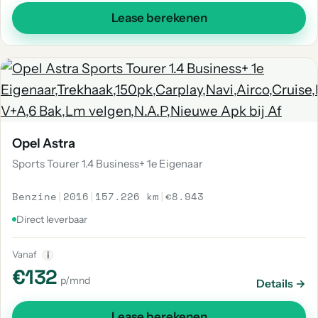
Lease berekenen
Opel Astra
Sports Tourer 1.4 Business+ 1e Eigenaar
Benzine
|
2016
|
157.226 km
|
€8.943
Direct leverbaar
Vanaf
i
€132
p/mnd
Details →
Lease berekenen