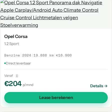
Opel Corsa
1.2 Sport
Benzine
|
2024
|
19.888 km
|
€16.900
Direct leverbaar
Vanaf
i
€204
p/mnd
Details →
Lease berekenen