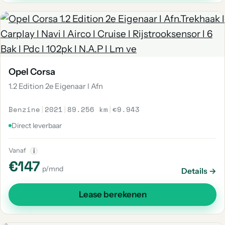
Opel Corsa
1.2 Edition 2e Eigenaar l Afn
Benzine
|
2021
|
89.256 km
|
€9.943
Direct leverbaar
Vanaf
i
€147
p/mnd
Details →
Lease berekenen