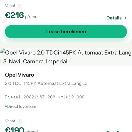
Vanaf
i
€216
p/mnd
Details →
Lease berekenen
Opel Vivaro
2.0 TDCi 145PK Automaat Extra Lang L3
Diesel
|
2022
|
167.206 km
|
€12.990
Direct leverbaar
Vanaf
i
€190
p/mnd