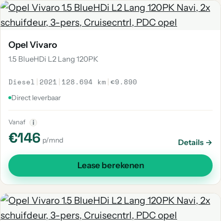
Opel Vivaro
1.5 BlueHDi L2 Lang 120PK
Diesel
|
2021
|
128.694 km
|
€9.890
Direct leverbaar
Vanaf
i
€146
p/mnd
Details →
Lease berekenen