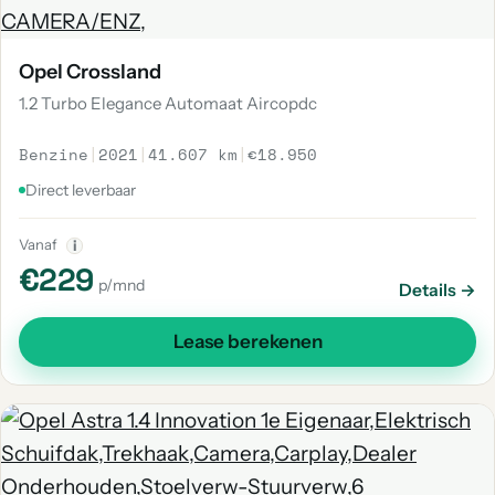
Opel Crossland
1.2 Turbo Elegance Automaat Aircopdc
Benzine
|
2021
|
41.607 km
|
€18.950
Direct leverbaar
Vanaf
i
€229
p/mnd
Details →
Lease berekenen