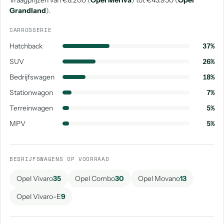
Vraagprijzen van €8.200 (
Opel Meriva
) tot €43.950 (
Opel
Grandland
).
CARROSSERIE
Hatchback
37%
SUV
26%
Bedrijfswagen
18%
Stationwagon
7%
Terreinwagen
5%
MPV
5%
BEDRIJFSWAGENS OP VOORRAAD
Opel Vivaro
35
Opel Combo
30
Opel Movano
13
Opel Vivaro-E
9