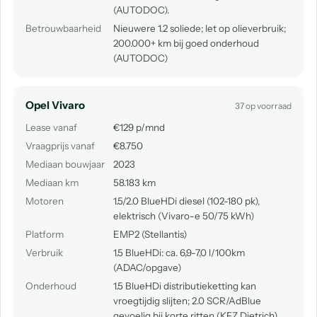
(AUTODOC).
Betrouwbaarheid
Nieuwere 1.2 soliede; let op olieverbruik;
200.000+ km bij goed onderhoud
(AUTODOC)
Opel Vivaro
37 op voorraad
Lease vanaf
€129 p/mnd
Vraagprijs vanaf
€8.750
Mediaan bouwjaar
2023
Mediaan km
58.183 km
Motoren
1.5/2.0 BlueHDi diesel (102-180 pk),
elektrisch (Vivaro-e 50/75 kWh)
Platform
EMP2 (Stellantis)
Verbruik
1.5 BlueHDi: ca. 6,9-7,0 l/100km
(ADAC/opgave)
Onderhoud
1.5 BlueHDi distributieketting kan
vroegtijdig slijten; 2.0 SCR/AdBlue
gevoelig bij korte ritten (KFZ Dietrich).