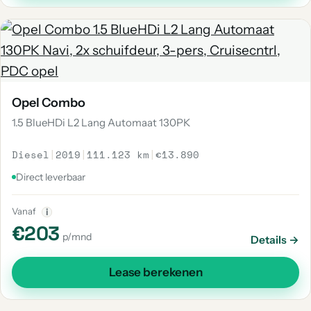
Opel Combo
1.5 BlueHDi L2 Lang Automaat 130PK
Diesel
|
2019
|
111.123 km
|
€13.890
Direct leverbaar
Vanaf
i
€203
p/mnd
Details →
Lease berekenen