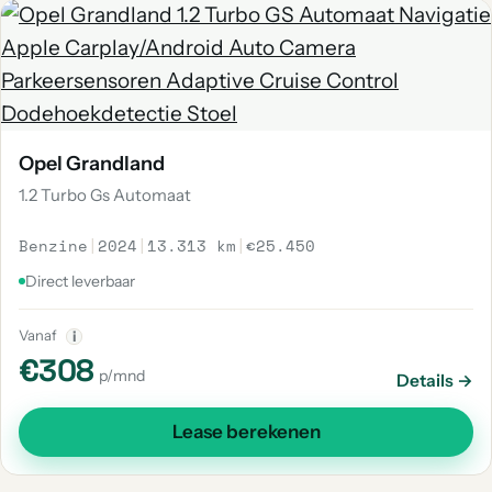
Opel Grandland
1.2 Turbo Gs Automaat
Benzine
|
2024
|
13.313 km
|
€25.450
Direct leverbaar
Vanaf
i
€308
p/mnd
Details →
Lease berekenen