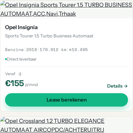
Opel Insignia
Sports Tourer 1.5 Turbo Business Automaat
Benzine
|
2018
|
179.912 km
|
€10.495
Direct leverbaar
Vanaf
i
€155
p/mnd
Details →
Lease berekenen