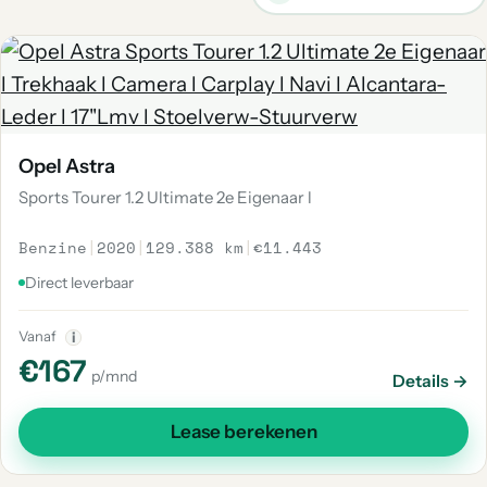
Opel Astra
Sports Tourer 1.2 Ultimate 2e Eigenaar l
Benzine
|
2020
|
129.388 km
|
€11.443
Direct leverbaar
Vanaf
i
€167
p/mnd
Details →
Lease berekenen