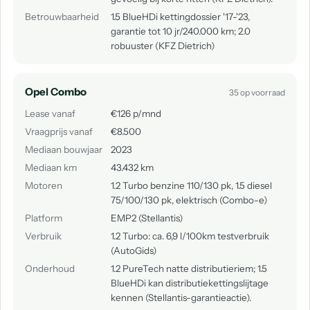
Betrouwbaarheid
1.5 BlueHDi kettingdossier '17-'23,
garantie tot 10 jr/240.000 km; 2.0
robuuster (KFZ Dietrich)
Opel Combo
35 op voorraad
Lease vanaf
€126 p/mnd
Vraagprijs vanaf
€8.500
Mediaan bouwjaar
2023
Mediaan km
43.432 km
Motoren
1.2 Turbo benzine 110/130 pk, 1.5 diesel
75/100/130 pk, elektrisch (Combo-e)
Platform
EMP2 (Stellantis)
Verbruik
1.2 Turbo: ca. 6,9 l/100km testverbruik
(AutoGids)
Onderhoud
1.2 PureTech natte distributieriem; 1.5
BlueHDi kan distributiekettingslijtage
kennen (Stellantis-garantieactie).