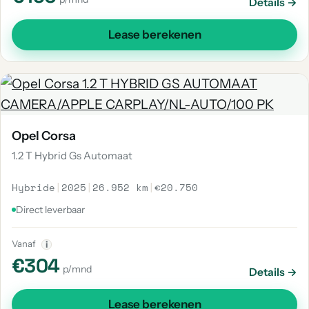
Details →
Lease berekenen
Opel Corsa
1.2 T Hybrid Gs Automaat
Hybride
|
2025
|
26.952 km
|
€20.750
Direct leverbaar
Vanaf
i
€304
p/mnd
Details →
Lease berekenen