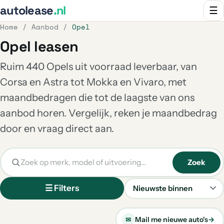
autolease
.nl
☰
Home
/
Aanbod
/
Opel
Opel leasen
Ruim 440 Opels uit voorraad leverbaar, van
Corsa en Astra tot Mokka en Vivaro, met
maandbedragen die tot de laagste van ons
aanbod horen. Vergelijk, reken je maandbedrag
door en vraag direct aan.
Zoek
☰ Filters
Sorteren
Mail me nieuwe auto's
→
✉