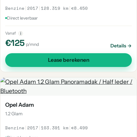
Benzine
|
2017
|
128.319 km
|
€8.450
Direct leverbaar
Vanaf
i
€125
p/mnd
Details →
Lease berekenen
Opel Adam
1.2 Glam
Benzine
|
2017
|
103.391 km
|
€8.499