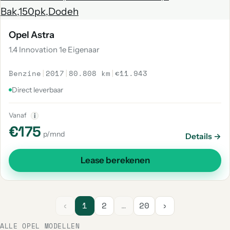
Opel Astra
1.4 Innovation 1e Eigenaar
Benzine
|
2017
|
80.808 km
|
€11.943
Direct leverbaar
Vanaf
i
€175
p/mnd
Details →
Lease berekenen
‹
1
2
…
20
›
ALLE OPEL MODELLEN