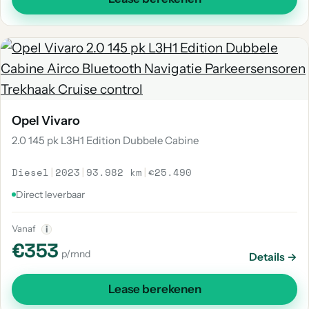
Opel Vivaro
2.0 145 pk L3H1 Edition Dubbele Cabine
Diesel
|
2023
|
93.982 km
|
€25.490
Direct leverbaar
Vanaf
i
€353
p/mnd
Details →
Lease berekenen