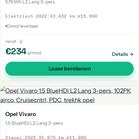
57KWh L2 Lang 3-pers
Elektrisch
|
2022
|
43.432 km
|
€15.990
Direct leverbaar
Vanaf
i
€234
p/mnd
Details →
Lease berekenen
Opel Vivaro
1.5 BlueHDi L2 Lang 3-pers
Diesel
|
2022
|
91.970 km
|
€11.990