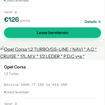
Direct leverbaar
Vanaf
i
€126
p/mnd
Details →
Lease berekenen
Opel Corsa
1.2 Turbo
Benzine
|
2020
|
77.100 km
|
€14.250
Direct leverbaar
Vanaf
i