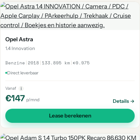
Opel Astra
1.4 Innovation
Benzine
|
2018
|
133.895 km
|
€9.975
Direct leverbaar
Vanaf
i
€147
p/mnd
Details →
Lease berekenen