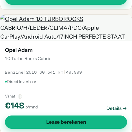
Opel Adam
1.0 Turbo Rocks Cabrio
Benzine
|
2016
|
60.541 km
|
€9.999
Direct leverbaar
Vanaf
i
€148
p/mnd
Details →
Lease berekenen