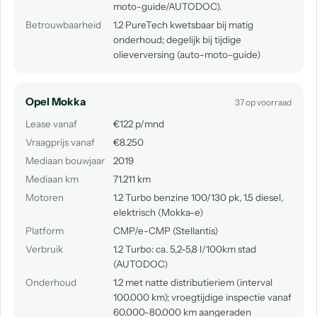
moto-guide/AUTODOC).
Betrouwbaarheid
1.2 PureTech kwetsbaar bij matig
onderhoud; degelijk bij tijdige
olieverversing (auto-moto-guide)
Opel Mokka
37 op voorraad
Lease vanaf
€122 p/mnd
Vraagprijs vanaf
€8.250
Mediaan bouwjaar
2019
Mediaan km
71.211 km
Motoren
1.2 Turbo benzine 100/130 pk, 1.5 diesel,
elektrisch (Mokka-e)
Platform
CMP/e-CMP (Stellantis)
Verbruik
1.2 Turbo: ca. 5,2-5,8 l/100km stad
(AUTODOC)
Onderhoud
1.2 met natte distributieriem (interval
100.000 km); vroegtijdige inspectie vanaf
60.000-80.000 km aangeraden