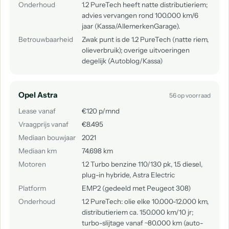
Onderhoud
1.2 PureTech heeft natte distributieriem;
advies vervangen rond 100.000 km/6
jaar (Kassa/AllemerkenGarage).
Betrouwbaarheid
Zwak punt is de 1.2 PureTech (natte riem,
olieverbruik); overige uitvoeringen
degelijk (Autoblog/Kassa)
Opel Astra
56 op voorraad
Lease vanaf
€120 p/mnd
Vraagprijs vanaf
€8.495
Mediaan bouwjaar
2021
Mediaan km
74.698 km
Motoren
1.2 Turbo benzine 110/130 pk, 1.5 diesel,
plug-in hybride, Astra Electric
Platform
EMP2 (gedeeld met Peugeot 308)
Onderhoud
1.2 PureTech: olie elke 10.000-12.000 km,
distributieriem ca. 150.000 km/10 jr;
turbo-slijtage vanaf ~80.000 km (auto-