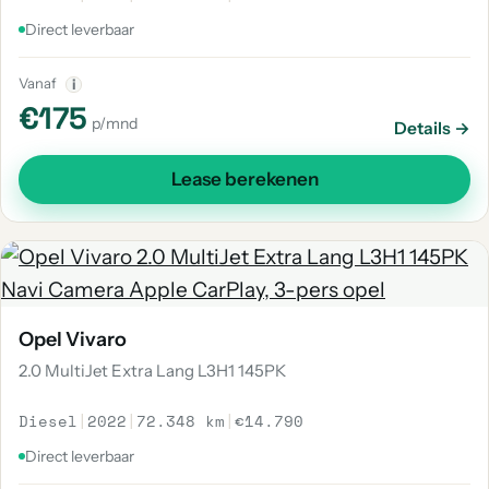
Direct leverbaar
Vanaf
i
€175
p/mnd
Details →
Lease berekenen
Opel Vivaro
2.0 MultiJet Extra Lang L3H1 145PK
Diesel
|
2022
|
72.348 km
|
€14.790
Direct leverbaar