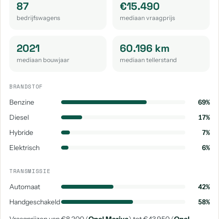
87
€15.490
Opel Combo Tour
Opel Vectra
bedrijfswagens
mediaan vraagprijs
aantal: 1
aantal: 1
2021
60.196 km
mediaan bouwjaar
mediaan tellerstand
BRANDSTOF
Benzine
69%
Diesel
17%
Hybride
7%
Elektrisch
6%
TRANSMISSIE
Automaat
42%
Handgeschakeld
58%