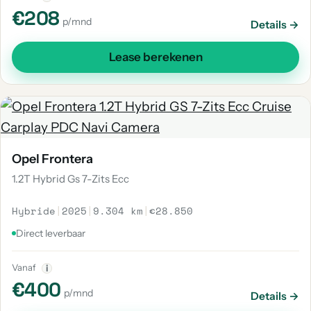
€208
p/mnd
Details →
Lease berekenen
Opel Frontera
1.2T Hybrid Gs 7-Zits Ecc
Hybride
|
2025
|
9.304 km
|
€28.850
Direct leverbaar
Vanaf
i
€400
p/mnd
Details →