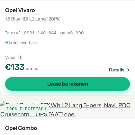
Opel Vivaro
1.5 BlueHDi L2 Lang 120PK
Diesel
|
2021
|
142.644 km
|
€8.990
Direct leverbaar
Vanaf
i
€133
p/mnd
Details →
Lease berekenen
100% ELEKTRISCH
Opel Combo