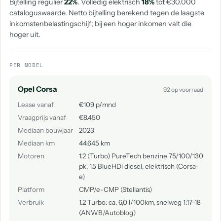
Bijtelling regulier
22%
. Volledig elektrisch
18%
tot €30.000
cataloguswaarde. Netto bijtelling berekend tegen de laagste
inkomstenbelastingschijf; bij een hoger inkomen valt die
hoger uit.
PER MODEL
Opel Corsa
92 op voorraad
Lease vanaf
€109 p/mnd
Vraagprijs vanaf
€8.450
Mediaan bouwjaar
2023
Mediaan km
44.645 km
Motoren
1.2 (Turbo) PureTech benzine 75/100/130
pk, 1.5 BlueHDi diesel, elektrisch (Corsa-
e)
Platform
CMP/e-CMP (Stellantis)
Verbruik
1.2 Turbo: ca. 6,0 l/100km, snelweg 1:17-18
(ANWB/Autoblog)