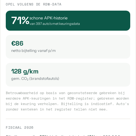
OPEL VOLGENS DE RDW-DATA
71%
schone APK‑historie
van 397 auto's met keuringsdata
€86
netto bijtelling vanaf p/m
128 g/km
gem. CO₂ (brandstofauto's)
Betrouwbaarheid op basis van geconstateerde gebreken bij
eerdere APK-keuringen in het RDW-register; gebreken worden
bij de keuring verholpen. Bijtelling is indicatief. Auto's
zonder kenteken in het register tellen niet mee.
FISCAAL 2026