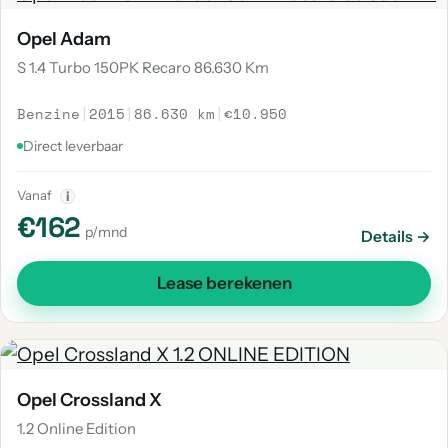
Opel Adam
S 1.4 Turbo 150PK Recaro 86.630 Km
Benzine
|
2015
|
86.630 km
|
€10.950
Direct leverbaar
Vanaf
i
€162
p/mnd
Details →
Lease berekenen
Opel Crossland X
1.2 Online Edition