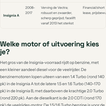
2008–
Verving de Vectra;
Financial/short
2017
robuust en zwaarder,
lease, prijsbew
Insignia A
scherp geprijsd; facelift
vanaf 2013 het sterkst
Welke motor of uitvoering kies
je?
Het gros van de Insignia-voorraad rijdt op benzine, met
een kleiner aandeel diesel voor de veelrijder. De
benzinemotoren lopen uiteen van een 1.4 Turbo (rond 140
pk) in de Insignia A tot de latere 1.5 en 1.6 Turbo (140–170
pk) in de Insignia B, met daarboven de krachtige 2.0 Turbo
(rond 220 pk). Aan de dieselkant is de 2.0 CDTi (rond 170
pk) de veelrijder-motor. De 1.5/1.6 Turbo benzine is voor de