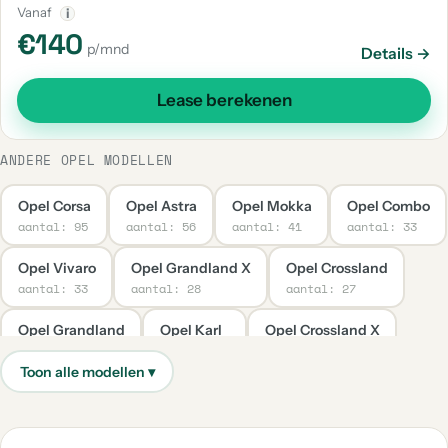
Vanaf
i
€140
p/mnd
Details →
Lease berekenen
ANDERE OPEL MODELLEN
Opel Corsa
Opel Astra
Opel Mokka
Opel Combo
aantal: 95
aantal: 56
aantal: 41
aantal: 33
Opel Vivaro
Opel Grandland X
Opel Crossland
aantal: 33
aantal: 28
aantal: 27
Opel Grandland
Opel Karl
Opel Crossland X
aantal: 23
aantal: 22
aantal: 20
Opel Corsa-E
Opel Movano
Opel Mokka X
aantal: 15
aantal: 13
aantal: 12