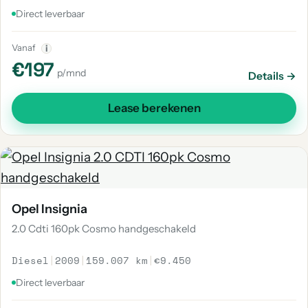
Direct leverbaar
Vanaf
i
€197
p/mnd
Details →
Lease berekenen
Opel Insignia
2.0 Cdti 160pk Cosmo handgeschakeld
Diesel
|
2009
|
159.007 km
|
€9.450
Direct leverbaar