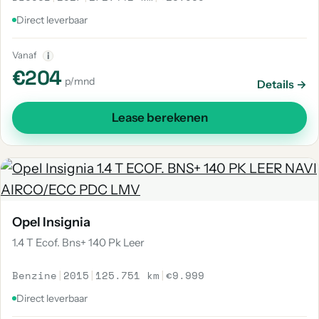
Direct leverbaar
Vanaf
i
€204
p/mnd
Details →
Lease berekenen
Opel Insignia
1.4 T Ecof. Bns+ 140 Pk Leer
Benzine
|
2015
|
125.751 km
|
€9.999
Direct leverbaar