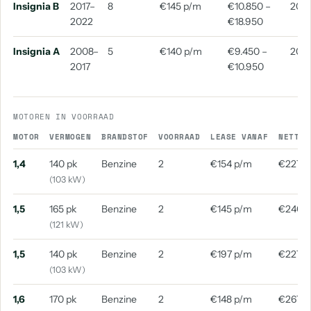
Insignia B
2017–
8
€145 p/m
€10.850 –
2018
2022
€18.950
Insignia A
2008–
5
€140 p/m
€9.450 –
2015
2017
€10.950
MOTOREN IN VOORRAAD
MOTOR
VERMOGEN
BRANDSTOF
VOORRAAD
LEASE VANAF
NETTO 
1,4
140 pk
Benzine
2
€154 p/m
€227 p
(103 kW)
1,5
165 pk
Benzine
2
€145 p/m
€240 
(121 kW)
1,5
140 pk
Benzine
2
€197 p/m
€227 p
(103 kW)
1,6
170 pk
Benzine
2
€148 p/m
€267 p