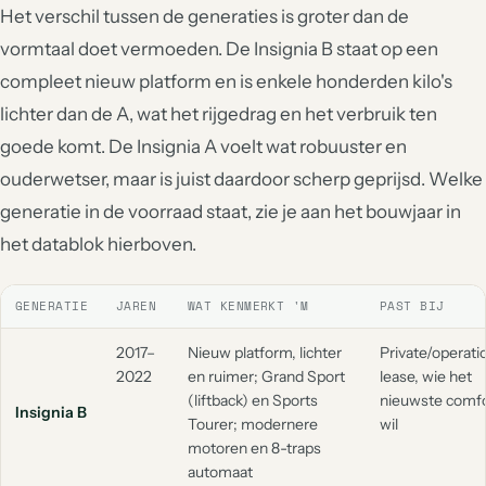
Het verschil tussen de generaties is groter dan de
vormtaal doet vermoeden. De Insignia B staat op een
compleet nieuw platform en is enkele honderden kilo's
lichter dan de A, wat het rijgedrag en het verbruik ten
goede komt. De Insignia A voelt wat robuuster en
ouderwetser, maar is juist daardoor scherp geprijsd. Welke
generatie in de voorraad staat, zie je aan het bouwjaar in
het datablok hierboven.
GENERATIE
JAREN
WAT KENMERKT 'M
PAST BIJ
2017–
Nieuw platform, lichter
Private/operati
2022
en ruimer; Grand Sport
lease, wie het
(liftback) en Sports
nieuwste comfo
Insignia B
Tourer; modernere
wil
motoren en 8-traps
automaat