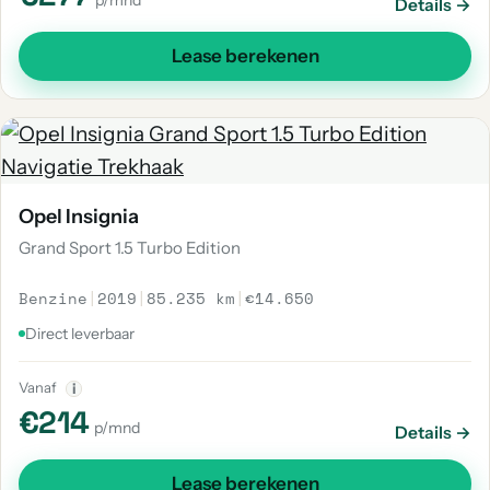
p/mnd
Details →
Lease berekenen
Opel Insignia
Grand Sport 1.5 Turbo Edition
Benzine
|
2019
|
85.235 km
|
€14.650
Direct leverbaar
Vanaf
i
€214
p/mnd
Details →
Lease berekenen