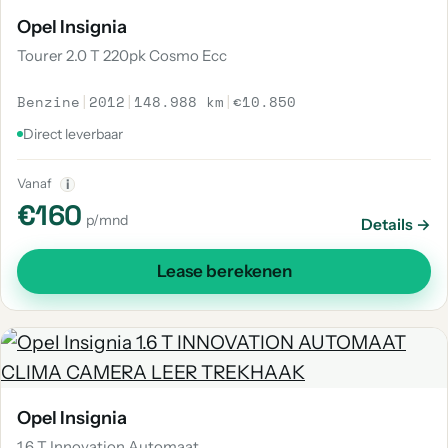
Opel Insignia
Tourer 2.0 T 220pk Cosmo Ecc
Benzine
|
2012
|
148.988 km
|
€10.850
Direct leverbaar
Vanaf
i
€160
p/mnd
Details →
Lease berekenen
Opel Insignia
1.6 T Innovation Automaat