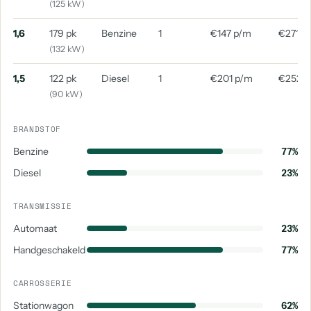
(125 kW)
1,6
179 pk
Benzine
1
€147 p/m
€271 p
(132 kW)
1,5
122 pk
Diesel
1
€201 p/m
€252 
(90 kW)
BRANDSTOF
Benzine
77%
Diesel
23%
TRANSMISSIE
Automaat
23%
Handgeschakeld
77%
CARROSSERIE
Stationwagon
62%