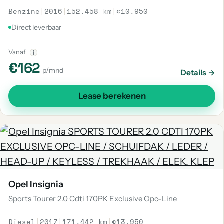
Benzine
|
2016
|
152.458 km
|
€10.950
Direct leverbaar
Vanaf
i
€162
p/mnd
Details →
Lease berekenen
Opel Insignia
Sports Tourer 2.0 Cdti 170PK Exclusive Opc-Line
Diesel
|
2017
|
171.442 km
|
€13.950