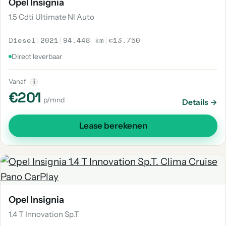
Opel Insignia
1.5 Cdti Ultimate Nl Auto
Diesel
|
2021
|
94.448 km
|
€13.750
Direct leverbaar
Vanaf
i
€201
p/mnd
Details →
Lease berekenen
Opel Insignia
1.4 T Innovation Sp.T