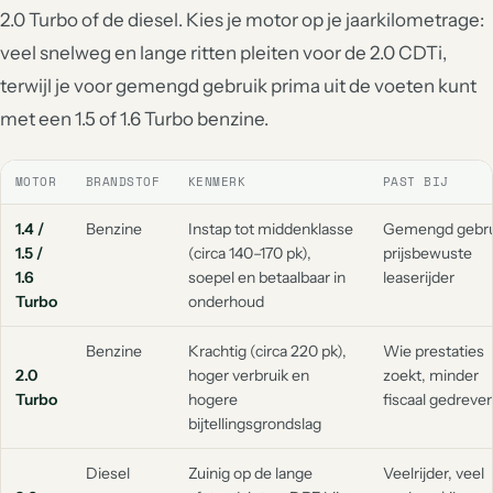
2.0 Turbo of de diesel. Kies je motor op je jaarkilometrage:
veel snelweg en lange ritten pleiten voor de 2.0 CDTi,
terwijl je voor gemengd gebruik prima uit de voeten kunt
met een 1.5 of 1.6 Turbo benzine.
MOTOR
BRANDSTOF
KENMERK
PAST BIJ
1.4 /
Benzine
Instap tot middenklasse
Gemengd gebru
1.5 /
(circa 140–170 pk),
prijsbewuste
1.6
soepel en betaalbaar in
leaserijder
Turbo
onderhoud
Benzine
Krachtig (circa 220 pk),
Wie prestaties
2.0
hoger verbruik en
zoekt, minder
Turbo
hogere
fiscaal gedreve
bijtellingsgrondslag
Diesel
Zuinig op de lange
Veelrijder, veel