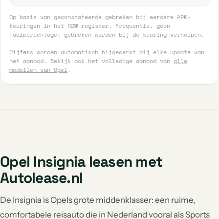
Op basis van geconstateerde gebreken bij eerdere APK-
keuringen in het RDW-register. Frequentie, geen
faalpercentage; gebreken worden bij de keuring verholpen.
Cijfers worden automatisch bijgewerkt bij elke update van
het aanbod. Bekijk ook het volledige aanbod van
alle
modellen van Opel
.
Opel Insignia leasen met
Autolease.nl
De Insignia is Opels grote middenklasser: een ruime,
comfortabele reisauto die in Nederland vooral als Sports