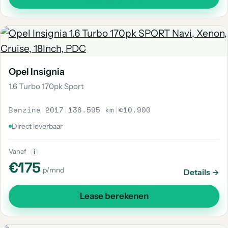
Opel Insignia
1.6 Turbo 170pk Sport
Benzine
|
2017
|
138.595 km
|
€10.900
Direct leverbaar
Vanaf
i
€175
p/mnd
Details →
Lease berekenen