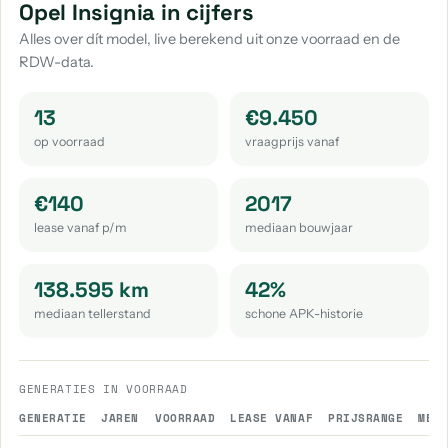
Opel Vivaro-E
Opel Meriva
Opel Adam
Opel Insignia in cijfers
aantal: 12
aantal: 7
aantal: 6
Alles over dít model, live berekend uit onze voorraad en de
RDW-data.
Opel Cascada
Opel Zafira
Opel Zafira Tourer
aantal: 3
aantal: 3
aantal: 3
13
€9.450
Opel Frontera
Opel Agila
Opel Combo Tour
op voorraad
vraagprijs vanaf
aantal: 2
aantal: 1
aantal: 1
Opel Vectra
€140
2017
aantal: 1
lease vanaf p/m
mediaan bouwjaar
138.595 km
42%
mediaan tellerstand
schone APK-historie
GENERATIES IN VOORRAAD
GENERATIE
JAREN
VOORRAAD
LEASE VANAF
PRIJSRANGE
MED