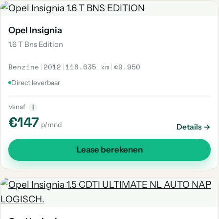
Opel Insignia
1.6 T Bns Edition
Benzine
|
2012
|
118.635 km
|
€9.950
Direct leverbaar
Vanaf
i
€147
p/mnd
Details →
Lease berekenen