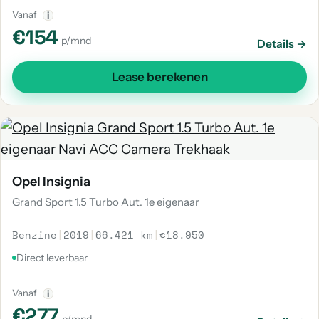
Vanaf
i
€154
p/mnd
Details →
Lease berekenen
Opel Insignia
Grand Sport 1.5 Turbo Aut. 1e eigenaar
Benzine
|
2019
|
66.421 km
|
€18.950
Direct leverbaar
Vanaf
i
€277