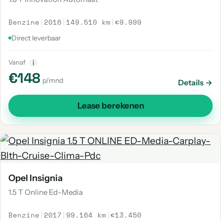
Benzine
|
2016
|
149.510 km
|
€9.999
Direct leverbaar
Vanaf
i
€148
p/mnd
Details →
Lease berekenen
Opel Insignia
1.5 T Online Ed-Media
Benzine
|
2017
|
99.164 km
|
€13.450