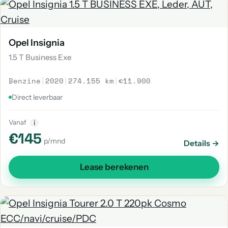
Opel Insignia
1.5 T Business Exe
Benzine
|
2020
|
274.155 km
|
€11.900
Direct leverbaar
Vanaf
i
€145
p/mnd
Details →
Lease berekenen