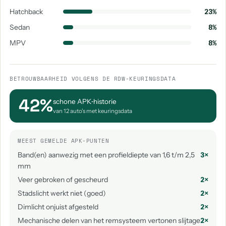
Hatchback
23%
Sedan
8%
MPV
8%
BETROUWBAARHEID VOLGENS DE RDW-KEURINGSDATA
42%
schone APK‑historie
van 12 auto's met keuringsdata
MEEST GEMELDE APK-PUNTEN
Band(en) aanwezig met een profieldiepte van 1,6 t/m 2,5
3×
mm
Veer gebroken of gescheurd
2×
Stadslicht werkt niet (goed)
2×
Dimlicht onjuist afgesteld
2×
Mechanische delen van het remsysteem vertonen slijtage
2×