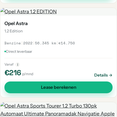
Opel Astra
1.2 Edition
Benzine
|
2022
|
56.345 km
|
€14.750
Direct leverbaar
Vanaf
i
€216
p/mnd
Details →
Lease berekenen