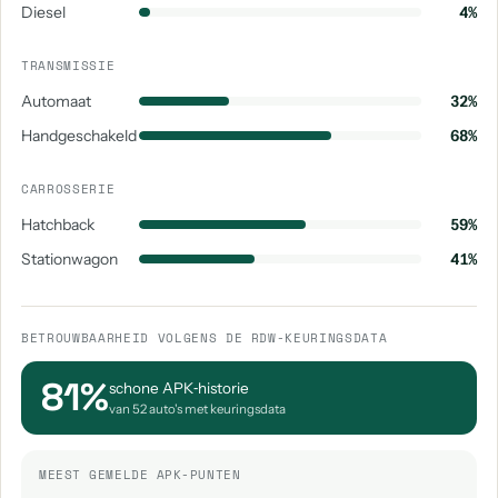
Diesel
4%
TRANSMISSIE
Automaat
32%
Handgeschakeld
68%
CARROSSERIE
Hatchback
59%
Stationwagon
41%
BETROUWBAARHEID VOLGENS DE RDW-KEURINGSDATA
81%
schone APK‑historie
van 52 auto's met keuringsdata
MEEST GEMELDE APK-PUNTEN