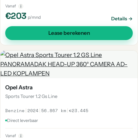
Vanaf
i
€203
p/mnd
Details →
Lease berekenen
Opel Astra
Sports Tourer 1.2 Gs Line
Benzine
|
2024
|
56.867 km
|
€23.445
Direct leverbaar
Vanaf
i