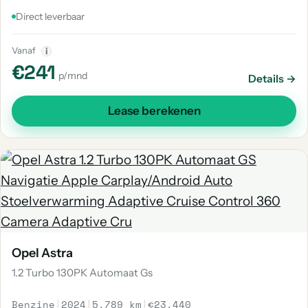
Direct leverbaar
Vanaf
i
€241
p/mnd
Details →
Lease berekenen
Opel Astra
1.2 Turbo 130PK Automaat Gs
Benzine
|
2024
|
5.789 km
|
€23.440