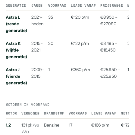
GENERATIE
JAREN
VOORRAAD
LEASE VANAF
PRIJSRANGE
MED
Astra L
2021–
35
€120 p/m
€8.950 –
202
(zesde
heden
€27.990
generatie)
Astra K
2015–
20
€122 p/m
€8.495 –
201
(vijfde
2021
€18.450
generatie)
Astra J
2009–
1
€360 p/m
€25.950 –
199
(vierde
2015
€25.950
generatie)
MOTOREN IN VOORRAAD
MOTOR
VERMOGEN
BRANDSTOF
VOORRAAD
LEASE VANAF
NETTO 
1,2
131 pk
Benzine
17
€166 p/m
€172 p
(96
kW)