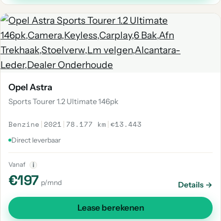
Opel Astra
Sports Tourer 1.2 Ultimate 146pk
Benzine
|
2021
|
78.177 km
|
€13.443
Direct leverbaar
Vanaf
i
€197
p/mnd
Details →
Lease berekenen