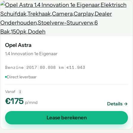
Opel Astra
1.4 Innovation 1e Eigenaar
Benzine
|
2017
|
80.808 km
|
€11.943
Direct leverbaar
Vanaf
i
€175
p/mnd
Details →
Lease berekenen