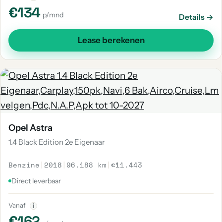
€134
p/mnd
Details →
Lease berekenen
Opel Astra
1.4 Black Edition 2e Eigenaar
Benzine
|
2018
|
96.188 km
|
€11.443
Direct leverbaar
Vanaf
i
€162