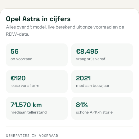
aantal: 15
aantal: 13
aantal: 13
Opel Mokka X
Opel Vivaro-E
Opel Meriva
Opel Astra in cijfers
aantal: 12
aantal: 12
aantal: 7
Alles over dít model, live berekend uit onze voorraad en de
RDW-data.
Opel Adam
Opel Cascada
Opel Zafira
aantal: 5
aantal: 3
aantal: 3
56
€8.495
Opel Zafira Tourer
Opel Frontera
Opel Agila
op voorraad
vraagprijs vanaf
aantal: 3
aantal: 2
aantal: 1
Opel Combo Tour
Opel Vectra
€120
2021
aantal: 1
aantal: 1
lease vanaf p/m
mediaan bouwjaar
71.570 km
81%
mediaan tellerstand
schone APK-historie
GENERATIES IN VOORRAAD