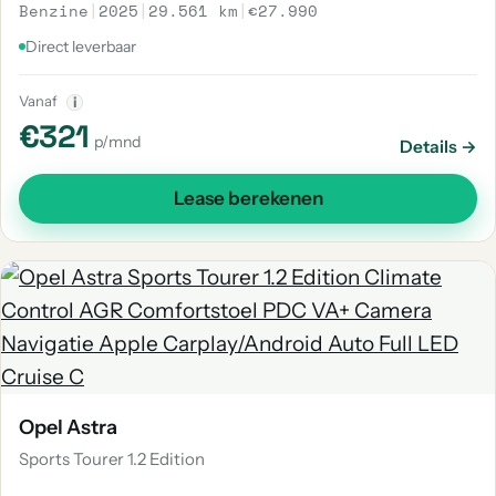
Benzine
|
2025
|
29.561 km
|
€27.990
Direct leverbaar
Vanaf
i
€321
p/mnd
Details →
Lease berekenen
Opel Astra
Sports Tourer 1.2 Edition