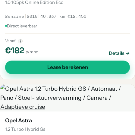
1.0 105pk Online Edition Ecc
Benzine
|
2018
|
46.837 km
|
€12.450
Direct leverbaar
Vanaf
i
€182
p/mnd
Details →
Lease berekenen
Opel Astra
1.2 Turbo Hybrid Gs