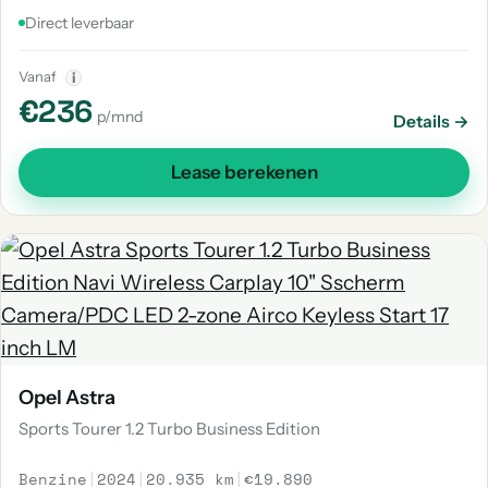
Direct leverbaar
Vanaf
i
€236
p/mnd
Details →
Lease berekenen
Opel Astra
Sports Tourer 1.2 Turbo Business Edition
Benzine
|
2024
|
20.935 km
|
€19.890