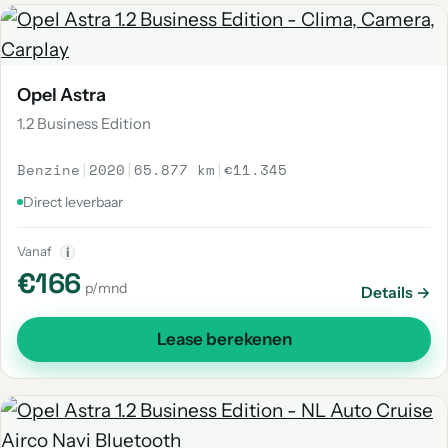
Opel Astra
1.2 Business Edition
Benzine
|
2020
|
65.877 km
|
€11.345
Direct leverbaar
Vanaf
i
€166
p/mnd
Details →
Lease berekenen