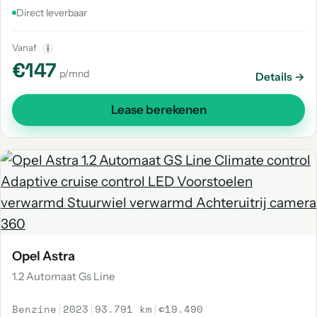
Direct leverbaar
Vanaf
i
€147
p/mnd
Details →
Lease berekenen
Opel Astra
1.2 Automaat Gs Line
Benzine
|
2023
|
93.791 km
|
€19.490