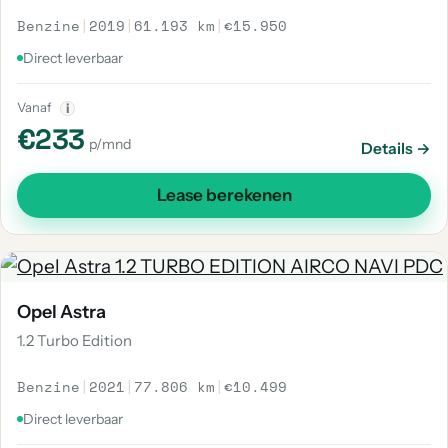
Benzine
|
2019
|
61.193 km
|
€15.950
Direct leverbaar
Vanaf
i
€233
p/mnd
Details →
Lease berekenen
Opel Astra
1.2 Turbo Edition
Benzine
|
2021
|
77.806 km
|
€10.499
Direct leverbaar