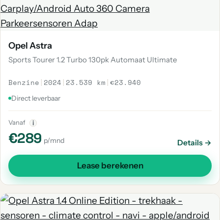
Opel Astra
Sports Tourer 1.2 Turbo 130pk Automaat Ultimate
Benzine
|
2024
|
23.539 km
|
€23.940
Direct leverbaar
Vanaf
i
€289
p/mnd
Details →
Lease berekenen