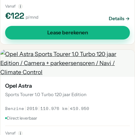
Vanaf
i
€122
p/mnd
Details →
Lease berekenen
Opel Astra
Sports Tourer 1.0 Turbo 120 jaar Edition
Benzine
|
2019
|
110.976 km
|
€10.950
Direct leverbaar
Vanaf
i