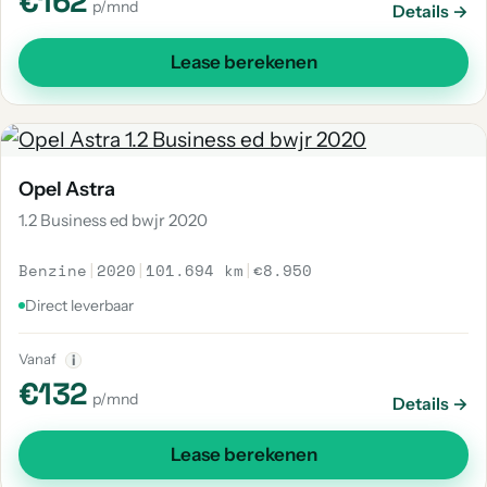
€162
p/mnd
Details →
Lease berekenen
Opel Astra
1.2 Business ed bwjr 2020
Benzine
|
2020
|
101.694 km
|
€8.950
Direct leverbaar
Vanaf
i
€132
p/mnd
Details →
Lease berekenen