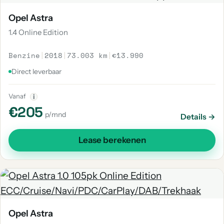
Opel Astra
1.4 Online Edition
Benzine
|
2018
|
73.003 km
|
€13.990
Direct leverbaar
Vanaf
i
€205
p/mnd
Details →
Lease berekenen
Opel Astra