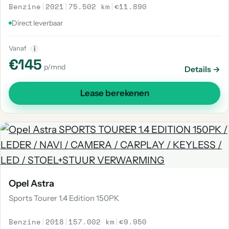
Benzine
|
2021
|
75.502 km
|
€11.890
Direct leverbaar
Vanaf
i
€145
p/mnd
Details →
Lease berekenen
Opel Astra
Sports Tourer 1.4 Edition 150PK
Benzine
|
2018
|
157.002 km
|
€9.950