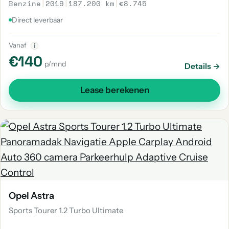
Benzine
|
2019
|
187.200 km
|
€8.745
Direct leverbaar
Vanaf
i
€140
p/mnd
Details →
Lease berekenen
Opel Astra
Sports Tourer 1.2 Turbo Ultimate