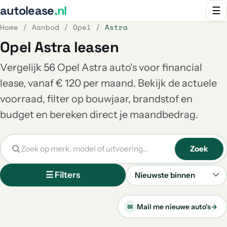
autolease
.nl
☰
Home
/
Aanbod
/
Opel
/
Astra
Opel Astra leasen
Vergelijk 56 Opel Astra auto's voor financial
lease, vanaf € 120 per maand. Bekijk de actuele
voorraad, filter op bouwjaar, brandstof en
budget en bereken direct je maandbedrag.
Zoek
☰ Filters
Sorteren
Mail me nieuwe auto's
→
✉