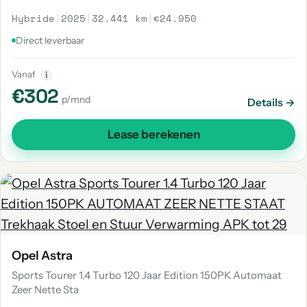
Hybride
|
2025
|
32.441 km
|
€24.950
Direct leverbaar
Vanaf
i
€302
p/mnd
Details →
Lease berekenen
Opel Astra
Sports Tourer 1.4 Turbo 120 Jaar Edition 150PK Automaat
Zeer Nette Sta