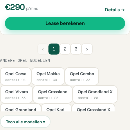
€290
p/mnd
Details →
Lease berekenen
‹
1
2
3
›
ANDERE OPEL MODELLEN
Opel Corsa
Opel Mokka
Opel Combo
aantal: 94
aantal: 39
aantal: 33
Opel Vivaro
Opel Crossland
Opel Grandland X
aantal: 33
aantal: 28
aantal: 28
Opel Grandland
Opel Karl
Opel Crossland X
aantal: 24
aantal: 21
aantal: 20
Opel Corsa-E
Opel Insignia
Opel Movano