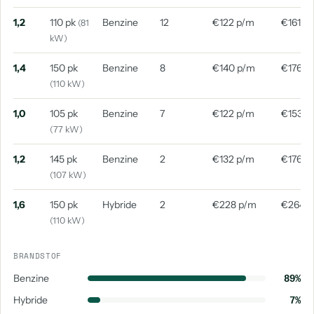
1,2
110 pk
Benzine
12
€122 p/m
€161 p
(81
kW)
1,4
150 pk
Benzine
8
€140 p/m
€176 p
(110 kW)
1,0
105 pk
Benzine
7
€122 p/m
€153 p
(77 kW)
1,2
145 pk
Benzine
2
€132 p/m
€176 p
(107 kW)
1,6
150 pk
Hybride
2
€228 p/m
€264 
(110 kW)
BRANDSTOF
Benzine
89%
Hybride
7%