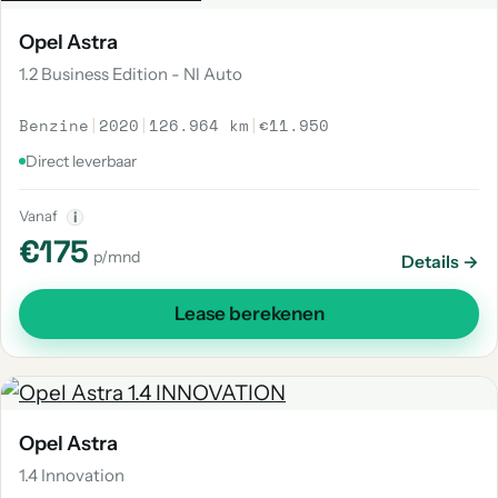
Opel Astra
1.2 Business Edition - Nl Auto
Benzine
|
2020
|
126.964 km
|
€11.950
Direct leverbaar
Vanaf
i
€175
p/mnd
Details →
Lease berekenen
Opel Astra
1.4 Innovation