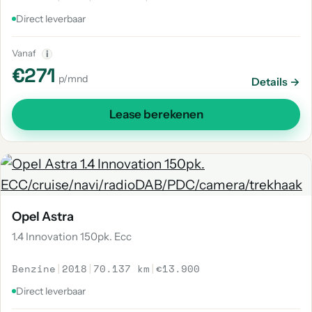
Direct leverbaar
Vanaf
i
€271
p/mnd
Details →
Lease berekenen
Opel Astra
1.4 Innovation 150pk. Ecc
Benzine
|
2018
|
70.137 km
|
€13.900
Direct leverbaar