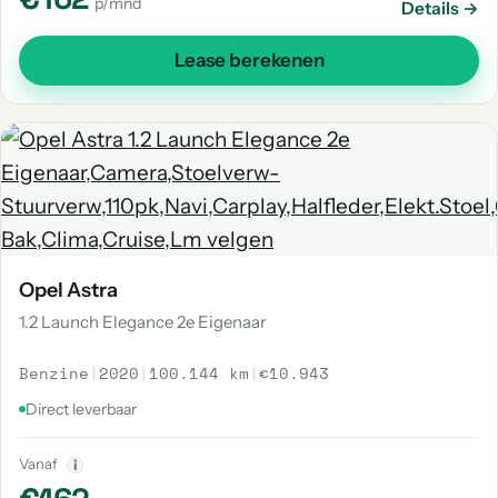
p/mnd
Details →
Lease berekenen
Opel Astra
1.2 Launch Elegance 2e Eigenaar
Benzine
|
2020
|
100.144 km
|
€10.943
Direct leverbaar
Vanaf
i