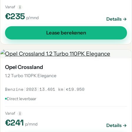
Vanaf
i
€235
p/mnd
Details →
Lease berekenen
Opel Crossland
1.2 Turbo 110PK Elegance
Benzine
|
2023
|
13.401 km
|
€19.950
Direct leverbaar
Vanaf
i
€241
p/mnd
Details →