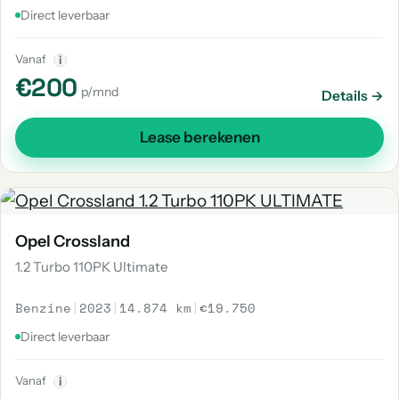
Direct leverbaar
Vanaf
i
€200
p/mnd
Details →
Lease berekenen
Opel Crossland
1.2 Turbo 110PK Ultimate
Benzine
|
2023
|
14.874 km
|
€19.750
Direct leverbaar
Vanaf
i