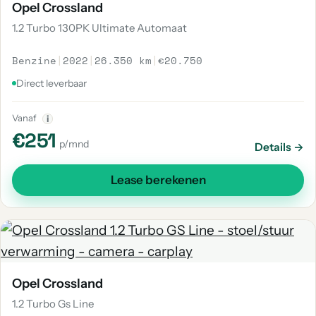
Opel Crossland
1.2 Turbo 130PK Ultimate Automaat
Benzine
|
2022
|
26.350 km
|
€20.750
Direct leverbaar
Vanaf
i
€251
p/mnd
Details →
Lease berekenen
Opel Crossland
1.2 Turbo Gs Line