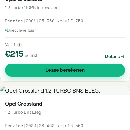
1.2 Turbo 110PK Innovation
Benzine
|
2021
|
25.360 km
|
€17.750
Direct leverbaar
Vanaf
i
€215
p/mnd
Details →
Lease berekenen
Opel Crossland
1.2 Turbo Bns Eleg
Benzine
|
2023
|
28.462 km
|
€16.500