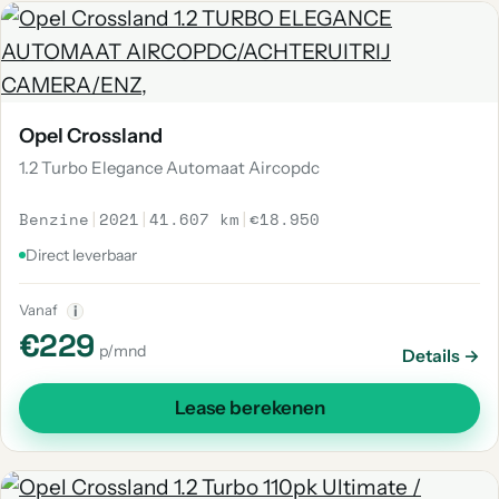
Opel Crossland
1.2 Turbo Elegance Automaat Aircopdc
Benzine
|
2021
|
41.607 km
|
€18.950
Direct leverbaar
Vanaf
i
€229
p/mnd
Details →
Lease berekenen