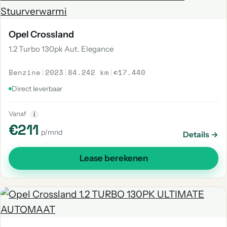
Opel Crossland
1.2 Turbo 130pk Aut. Elegance
Benzine
|
2023
|
84.242 km
|
€17.440
Direct leverbaar
Vanaf
i
€211
p/mnd
Details →
Lease berekenen