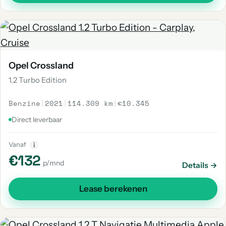
Opel Crossland
1.2 Turbo Edition
Benzine
|
2021
|
114.309 km
|
€10.345
Direct leverbaar
Vanaf
i
€132
p/mnd
Details →
Lease berekenen