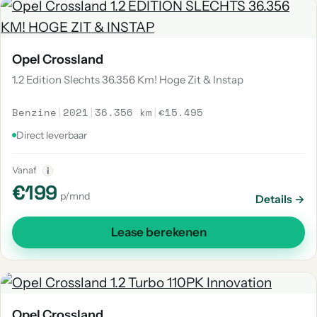
Opel Crossland
1.2 Edition Slechts 36.356 Km! Hoge Zit & Instap
Benzine
|
2021
|
36.356 km
|
€15.495
Direct leverbaar
Vanaf
i
€199
p/mnd
Details →
Lease berekenen
Opel Crossland