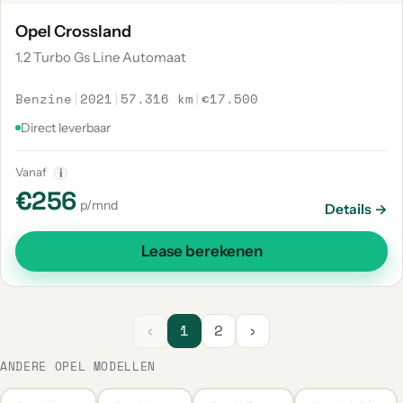
Opel Crossland
1.2 Turbo Gs Line Automaat
Benzine
|
2021
|
57.316 km
|
€17.500
Direct leverbaar
Vanaf
i
€256
p/mnd
Details →
Lease berekenen
‹
1
2
›
ANDERE OPEL MODELLEN