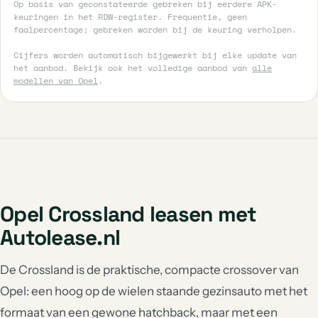
Op basis van geconstateerde gebreken bij eerdere APK-
keuringen in het RDW-register. Frequentie, geen
faalpercentage; gebreken worden bij de keuring verholpen.
Cijfers worden automatisch bijgewerkt bij elke update van
het aanbod. Bekijk ook het volledige aanbod van
alle
modellen van Opel
.
Opel Crossland leasen met
Autolease.nl
De Crossland is de praktische, compacte crossover van
Opel: een hoog op de wielen staande gezinsauto met het
formaat van een gewone hatchback, maar met een