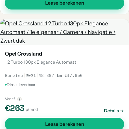
Lease berekenen
Opel Crossland
1.2 Turbo 130pk Elegance Automaat
Benzine
|
2021
|
48.897 km
|
€17.950
Direct leverbaar
Vanaf
i
€263
p/mnd
Details →
Lease berekenen