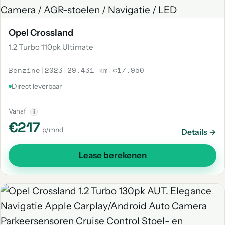
Opel Crossland
1.2 Turbo 110pk Ultimate
Benzine
|
2023
|
29.431 km
|
€17.950
Direct leverbaar
Vanaf
i
€217
p/mnd
Details →
Lease berekenen