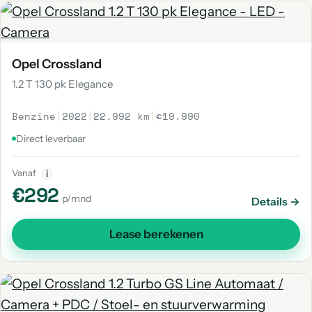
Opel Crossland
1.2 T 130 pk Elegance
Benzine
|
2022
|
22.992 km
|
€19.990
Direct leverbaar
Vanaf
i
€292
p/mnd
Details →
Lease berekenen