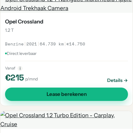
Opel Crossland
1.2 T
Benzine
|
2021
|
64.739 km
|
€14.750
Direct leverbaar
Vanaf
i
€215
p/mnd
Details →
Lease berekenen