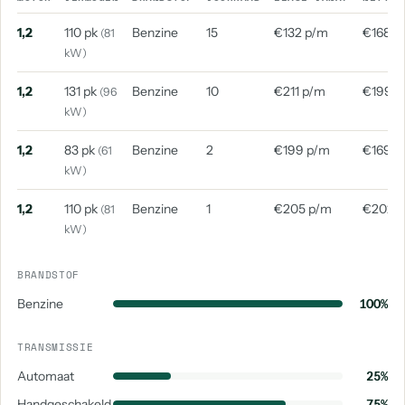
1,2
110 pk
Benzine
15
€132 p/m
€168 p
(81
kW)
1,2
131 pk
Benzine
10
€211 p/m
€199 p
(96
kW)
1,2
83 pk
Benzine
2
€199 p/m
€169 p
(61
kW)
1,2
110 pk
Benzine
1
€205 p/m
€202 
(81
kW)
BRANDSTOF
Benzine
100%
TRANSMISSIE
Automaat
25%
Handgeschakeld
75%