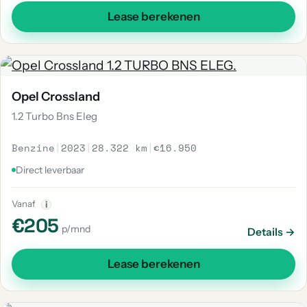
Lease berekenen
Opel Crossland
1.2 Turbo Bns Eleg
Benzine
|
2023
|
28.322 km
|
€16.950
Direct leverbaar
Vanaf
i
€205
p/mnd
Details →
Lease berekenen