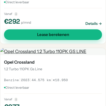
Direct leverbaar
Vanaf
i
€292
p/mnd
Details →
Lease berekenen
Opel Crossland
1.2 Turbo 110PK Gs Line
Benzine
|
2023
|
44.575 km
|
€18.950
Direct leverbaar
Vanaf
i