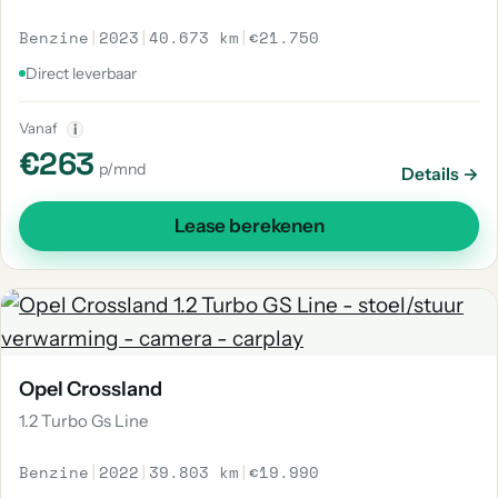
Benzine
|
2023
|
40.673 km
|
€21.750
Direct leverbaar
Vanaf
i
€263
p/mnd
Details →
Lease berekenen
Opel Crossland
1.2 Turbo Gs Line
Benzine
|
2022
|
39.803 km
|
€19.990