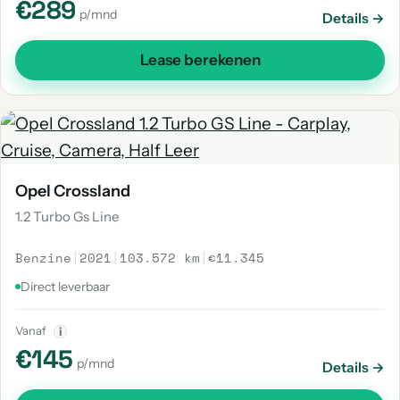
€289
p/mnd
Details →
Lease berekenen
Opel Crossland
1.2 Turbo Gs Line
Benzine
|
2021
|
103.572 km
|
€11.345
Direct leverbaar
Vanaf
i
€145
p/mnd
Details →