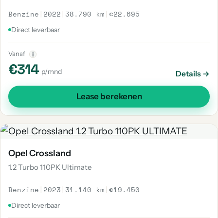
Benzine
|
2022
|
38.790 km
|
€22.695
Direct leverbaar
Vanaf
i
€314
p/mnd
Details →
Lease berekenen
Opel Crossland
1.2 Turbo 110PK Ultimate
Benzine
|
2023
|
31.140 km
|
€19.450
Direct leverbaar