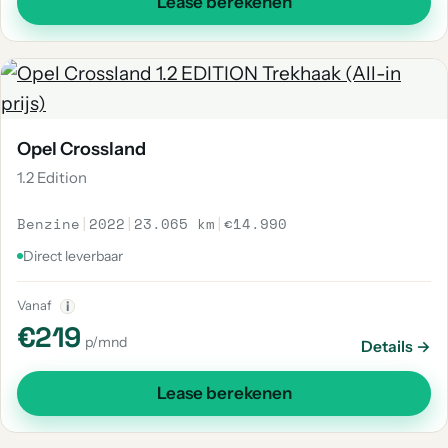
Lease berekenen
Opel Crossland
1.2 Edition
Benzine
|
2022
|
23.065 km
|
€14.990
Direct leverbaar
Vanaf
i
€219
p/mnd
Details →
Lease berekenen