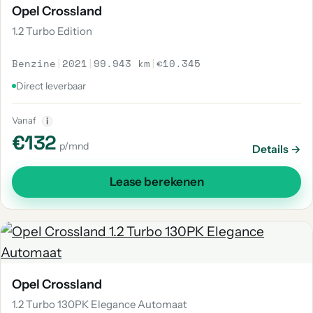
Opel Crossland
1.2 Turbo Edition
Benzine
|
2021
|
99.943 km
|
€10.345
Direct leverbaar
Vanaf
i
€132
p/mnd
Details →
Lease berekenen
Opel Crossland
1.2 Turbo 130PK Elegance Automaat