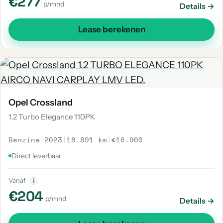
€277
p/mnd
Details →
Lease berekenen
Opel Crossland
1.2 Turbo Elegance 110PK
Benzine
|
2023
|
18.891 km
|
€16.900
Direct leverbaar
Vanaf
i
€204
p/mnd
Details →