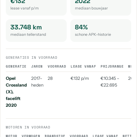
€132
2022
aantal: 1
lease vanaf p/m
mediaan bouwjaar
33.748 km
84%
mediaan tellerstand
schone APK-historie
GENERATIES IN VOORRAAD
GENERATIE
JAREN
VOORRAAD
LEASE VANAF
PRIJSRANGE
MED
Opel
2017–
28
€132 p/m
€10.345 –
202
Crossland
heden
€22.695
(X),
facelift
2020
MOTOREN IN VOORRAAD
MOTOR
VERMOGEN
BRANDSTOF
VOORRAAD
LEASE VANAF
NETTO 