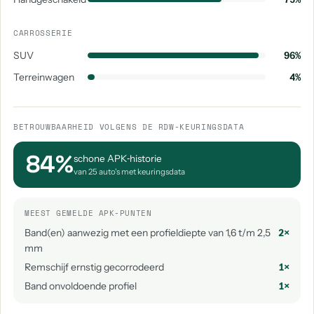
CARROSSERIE
SUV
96%
Terreinwagen
4%
BETROUWBAARHEID VOLGENS DE RDW-KEURINGSDATA
84%
schone APK‑historie
van 25 auto's met keuringsdata
MEEST GEMELDE APK-PUNTEN
Band(en) aanwezig met een profieldiepte van 1,6 t/m 2,5
2×
mm
Remschijf ernstig gecorrodeerd
1×
Band onvoldoende profiel
1×