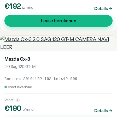
€192
p/mnd
Details →
Lease berekenen
Mazda Cx-3
2.0 Sag 120 GT-M
Benzine
|
2016
|
152.192 km
|
€12.999
Direct leverbaar
Vanaf
i
€190
p/mnd
Details →