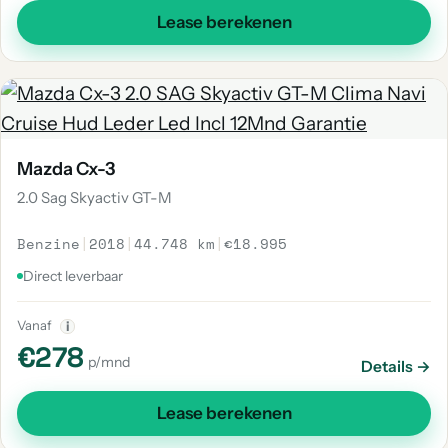
Lease berekenen
Mazda Cx-3
2.0 Sag Skyactiv GT-M
Benzine
|
2018
|
44.748 km
|
€18.995
Direct leverbaar
Vanaf
i
€278
p/mnd
Details →
Lease berekenen