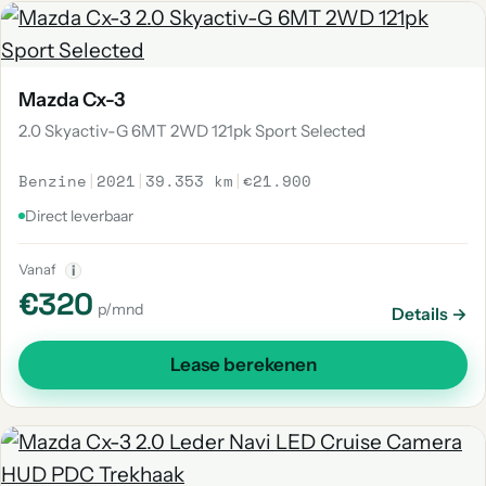
Mazda Cx-3
2.0 Skyactiv-G 6MT 2WD 121pk Sport Selected
Benzine
|
2021
|
39.353 km
|
€21.900
Direct leverbaar
Vanaf
i
€320
p/mnd
Details →
Lease berekenen