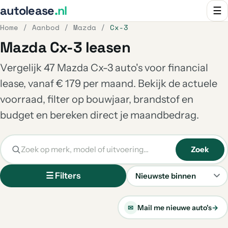
autolease
.nl
☰
Home
/
Aanbod
/
Mazda
/
Cx-3
Mazda Cx-3 leasen
Vergelijk 47 Mazda Cx-3 auto's voor financial
lease, vanaf € 179 per maand. Bekijk de actuele
voorraad, filter op bouwjaar, brandstof en
budget en bereken direct je maandbedrag.
Zoek
☰ Filters
Sorteren
Mail me nieuwe auto's
→
✉