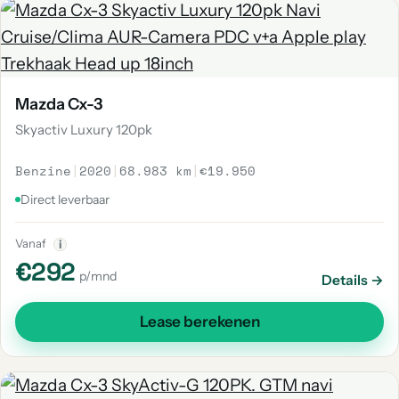
Mazda Cx-3
Skyactiv Luxury 120pk
Benzine
|
2020
|
68.983 km
|
€19.950
Direct leverbaar
Vanaf
i
€292
p/mnd
Details →
Lease berekenen