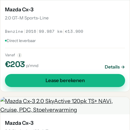
Mazda Cx-3
2.0 GT-M Sports-Line
Benzine
|
2016
|
99.987 km
|
€13.900
Direct leverbaar
Vanaf
i
€203
p/mnd
Details →
Lease berekenen
Mazda Cx-3