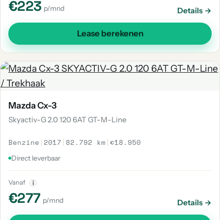
€223
p/mnd
Details →
Lease berekenen
Mazda Cx-3
Skyactiv-G 2.0 120 6AT GT-M-Line
Benzine
|
2017
|
82.792 km
|
€18.950
Direct leverbaar
Vanaf
i
€277
p/mnd
Details →