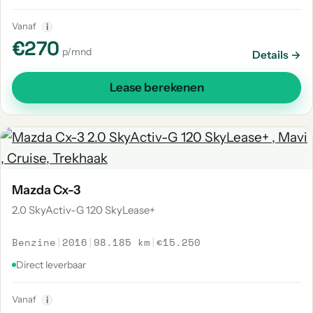
Vanaf
i
€270
p/mnd
Details →
Lease berekenen
Mazda Cx-3
2.0 SkyActiv-G 120 SkyLease+
Benzine
|
2016
|
98.185 km
|
€15.250
Direct leverbaar
Vanaf
i