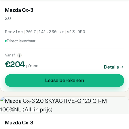
Mazda Cx-3
2.0
Benzine
|
2017
|
141.330 km
|
€13.950
Direct leverbaar
Vanaf
i
€204
p/mnd
Details →
Lease berekenen
Mazda Cx-3