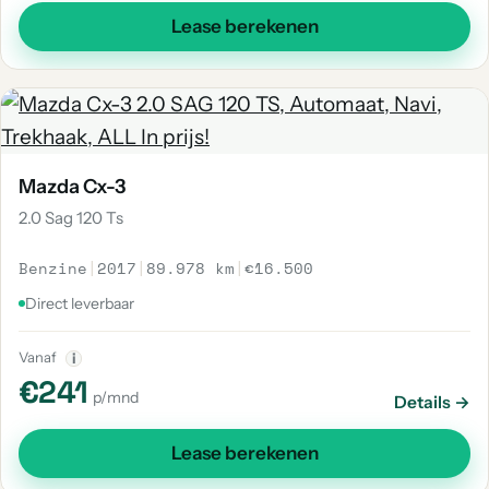
Lease berekenen
Mazda Cx-3
2.0 Sag 120 Ts
Benzine
|
2017
|
89.978 km
|
€16.500
Direct leverbaar
Vanaf
i
€241
p/mnd
Details →
Lease berekenen