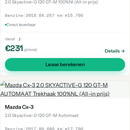
2.0 Skyactive-G 120 GT-M 100%Nl (All-in prijs)
Benzine
|
2018
|
84.257 km
|
€15.790
Direct leverbaar
Vanaf
i
€231
p/mnd
Details →
Lease berekenen
Mazda Cx-3
2.0 Skyactive-G 120 GT-M Automaat
Benzine
|
2017
|
89.840 km
|
€17.790