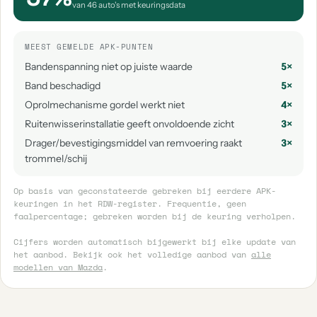
van 46 auto's met keuringsdata
MEEST GEMELDE APK-PUNTEN
Bandenspanning niet op juiste waarde
5×
Band beschadigd
5×
Oprolmechanisme gordel werkt niet
4×
Ruitenwisserinstallatie geeft onvoldoende zicht
3×
Drager/bevestigingsmiddel van remvoering raakt
3×
trommel/schij
Op basis van geconstateerde gebreken bij eerdere APK-
keuringen in het RDW-register. Frequentie, geen
faalpercentage; gebreken worden bij de keuring verholpen.
Cijfers worden automatisch bijgewerkt bij elke update van
het aanbod. Bekijk ook het volledige aanbod van
alle
modellen van Mazda
.