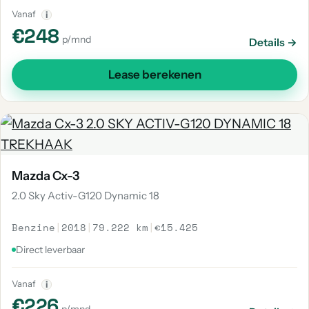
Vanaf
i
€248
p/mnd
Details →
Lease berekenen
Mazda Cx-3
2.0 Sky Activ-G120 Dynamic 18
Benzine
|
2018
|
79.222 km
|
€15.425
Direct leverbaar
Vanaf
i
€226