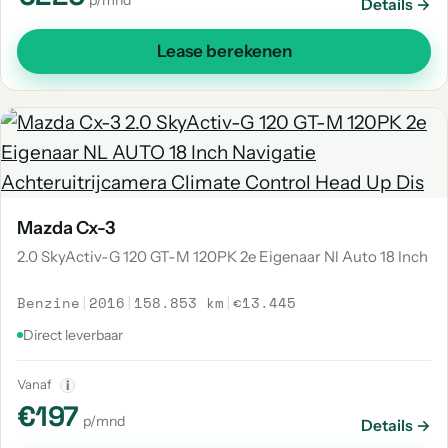
p/mnd
Details →
Lease berekenen
Mazda Cx-3
2.0 SkyActiv-G 120 GT-M 120PK 2e Eigenaar Nl Auto 18 Inch
Benzine
|
2016
|
158.853 km
|
€13.445
Direct leverbaar
Vanaf
i
€197
p/mnd
Details →