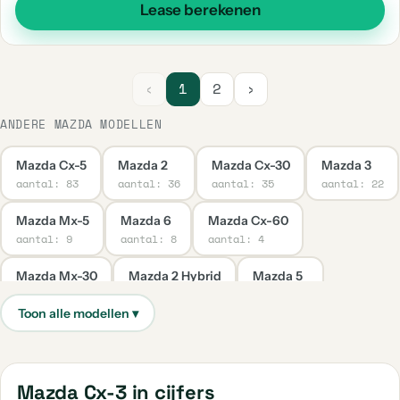
Lease berekenen
‹
1
2
›
ANDERE MAZDA MODELLEN
Mazda Cx-5
Mazda 2
Mazda Cx-30
Mazda 3
aantal: 83
aantal: 36
aantal: 35
aantal: 22
Mazda Mx-5
Mazda 6
Mazda Cx-60
aantal: 9
aantal: 8
aantal: 4
Mazda Mx-30
Mazda 2 Hybrid
Mazda 5
aantal: 4
aantal: 1
aantal: 1
Mazda 6 Sportbreak
Mazda Cx-7
Mazda Cx-80
aantal: 1
aantal: 1
aantal: 1
Mazda Cx-3 in cijfers