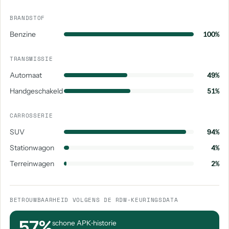
BRANDSTOF
Benzine
100%
TRANSMISSIE
Automaat
49%
Handgeschakeld
51%
CARROSSERIE
SUV
94%
Stationwagon
4%
Terreinwagen
2%
BETROUWBAARHEID VOLGENS DE RDW-KEURINGSDATA
57%
schone APK‑historie