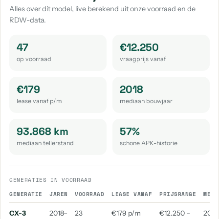
Alles over dít model, live berekend uit onze voorraad en de
RDW-data.
47
€12.250
op voorraad
vraagprijs vanaf
€179
2018
lease vanaf p/m
mediaan bouwjaar
93.868 km
57%
mediaan tellerstand
schone APK-historie
GENERATIES IN VOORRAAD
GENERATIE
JAREN
VOORRAAD
LEASE VANAF
PRIJSRANGE
MEDI
CX-3
2018–
23
€179 p/m
€12.250 –
2018