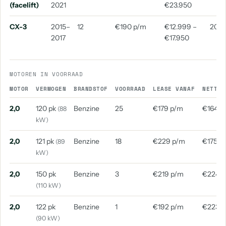
(facelift)
2021
€23.950
CX-3
2015–
12
€190 p/m
€12.999 –
2016
2017
€17.950
MOTOREN IN VOORRAAD
MOTOR
VERMOGEN
BRANDSTOF
VOORRAAD
LEASE VANAF
NETTO 
2,0
120 pk
Benzine
25
€179 p/m
€164 p
(88
kW)
2,0
121 pk
Benzine
18
€229 p/m
€175 p
(89
kW)
2,0
150 pk
Benzine
3
€219 p/m
€224 
(110 kW)
2,0
122 pk
Benzine
1
€192 p/m
€223 
(90 kW)