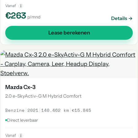
Vanaf
i
€263
p/mnd
Details →
Lease berekenen
Mazda Cx-3
2.0 e-SkyActiv-G M Hybrid Comfort
Benzine
|
2021
|
140.462 km
|
€15.845
Direct leverbaar
Vanaf
i