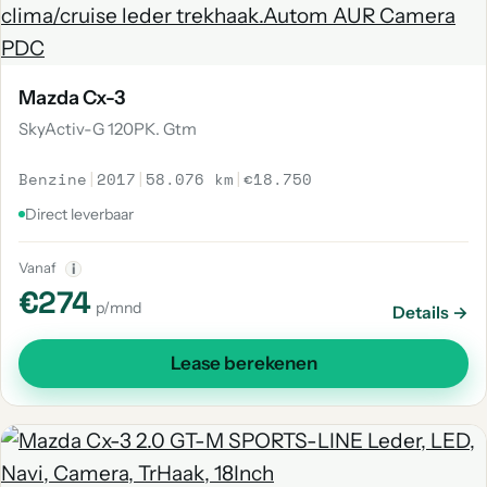
Mazda Cx-3
SkyActiv-G 120PK. Gtm
Benzine
|
2017
|
58.076 km
|
€18.750
Direct leverbaar
Vanaf
i
€274
p/mnd
Details →
Lease berekenen