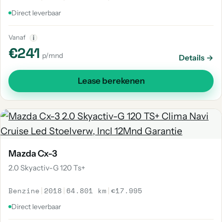
Direct leverbaar
Vanaf
i
€241
p/mnd
Details →
Lease berekenen
Mazda Cx-3
2.0 Skyactiv-G 120 Ts+
Benzine
|
2018
|
64.801 km
|
€17.995
Direct leverbaar