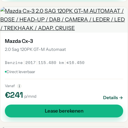
Mazda Cx-3
2.0 Sag 120PK GT-M Automaat
Benzine
|
2017
|
115.480 km
|
€16.450
Direct leverbaar
Vanaf
i
€241
p/mnd
Details →
Lease berekenen