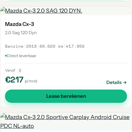
Mazda Cx-3
2.0 Sag 120 Dyn
Benzine
|
2018
|
89.620 km
|
€17.950
Direct leverbaar
Vanaf
i
€217
p/mnd
Details →
Lease berekenen