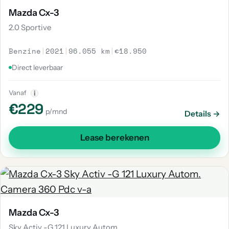
Mazda Cx-3
2.0 Sportive
Benzine
|
2021
|
96.055 km
|
€18.950
Direct leverbaar
Vanaf
i
€229
p/mnd
Details →
Lease berekenen
Mazda Cx-3
Sky Activ -G 121 Luxury Autom