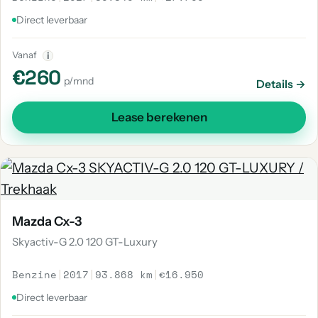
Direct leverbaar
Vanaf
i
€260
p/mnd
Details →
Lease berekenen
Mazda Cx-3
Skyactiv-G 2.0 120 GT-Luxury
Benzine
|
2017
|
93.868 km
|
€16.950
Direct leverbaar