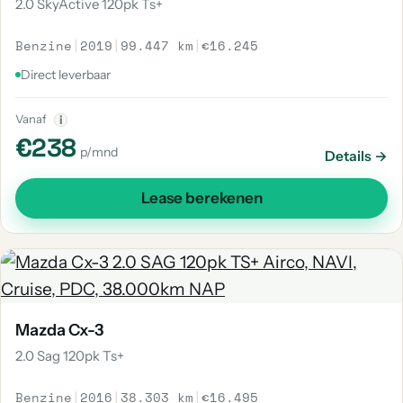
2.0 SkyActive 120pk Ts+
Benzine
|
2019
|
99.447 km
|
€16.245
Direct leverbaar
Vanaf
i
€238
p/mnd
Details →
Lease berekenen
Mazda Cx-3
2.0 Sag 120pk Ts+
Benzine
|
2016
|
38.303 km
|
€16.495