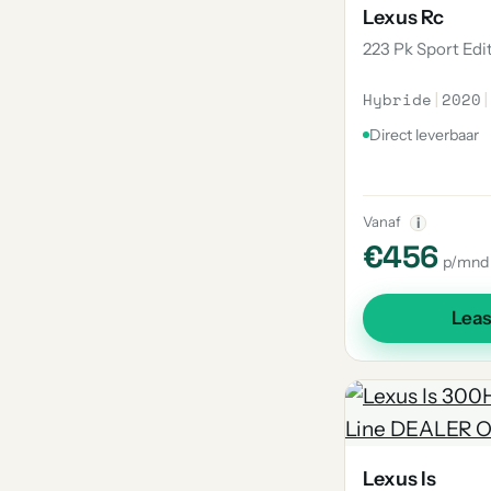
Lexus Rc
223 Pk Sport Edi
Hybride
|
2020
|
Direct leverbaar
Vanaf
i
€456
p/mnd
Lea
Lexus Is