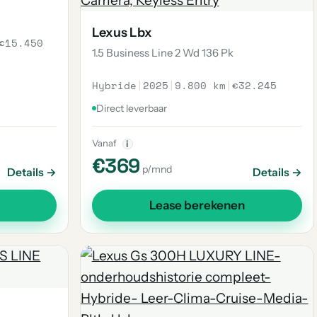
Lexus Lbx
€15.450
1.5 Business Line 2 Wd 136 Pk
Hybride
|
2025
|
9.800 km
|
€32.245
Direct leverbaar
Vanaf
i
€369
p/mnd
Details →
Details →
Lease berekenen