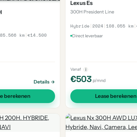
Lexus Es
H
300H President Line
Hybride
|
2024
|
108.055 km
|
85.566 km
|
€14.500
Direct leverbaar
Vanaf
i
€503
p/mnd
Details →
se berekenen
Lease berekenen