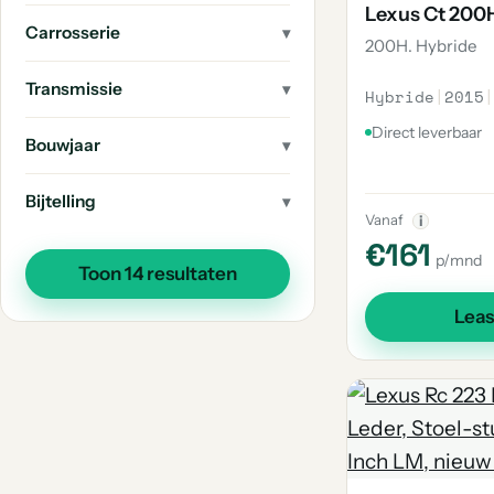
Lexus Ct 200
Carrosserie
200H. Hybride
Transmissie
Hybride
|
2015
|
Direct leverbaar
Bouwjaar
Bijtelling
Vanaf
i
€161
p/mnd
Toon 14 resultaten
Lea