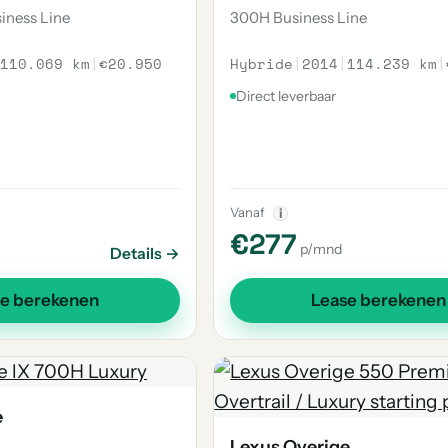
iness Line
300H Business Line
110.069 km
|
€20.950
Hybride
|
2014
|
114.239 km
|
Direct leverbaar
Vanaf
i
€277
p/mnd
Details →
se berekenen
Lease berekenen
e
Lexus Overige