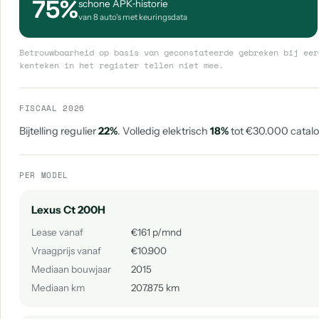
75%
schone APK‑historie
van 8 auto's met keuringsdata
Betrouwbaarheid op basis van geconstateerde gebreken bij eer
kenteken in het register tellen niet mee.
FISCAAL 2026
Bijtelling regulier
22%
. Volledig elektrisch
18%
tot €30.000 catalog
PER MODEL
Lexus Ct 200H
Lease vanaf
€161 p/mnd
Vraagprijs vanaf
€10.900
Mediaan bouwjaar
2015
Mediaan km
207.875 km