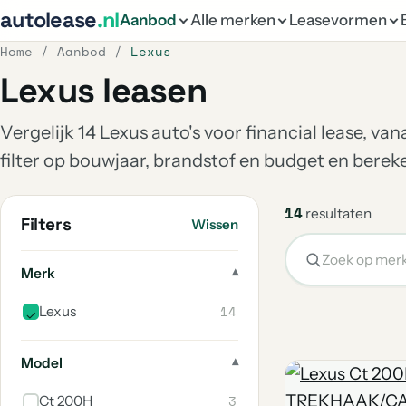
autolease
.nl
Aanbod
Alle merken
Leasevormen
Home
/
Aanbod
/
Lexus
Lexus leasen
Vergelijk 14 Lexus auto's voor financial lease, va
filter op bouwjaar, brandstof en budget en bere
14
resultaten
Filters
Wissen
Merk
14
Lexus
Model
3
Ct 200H