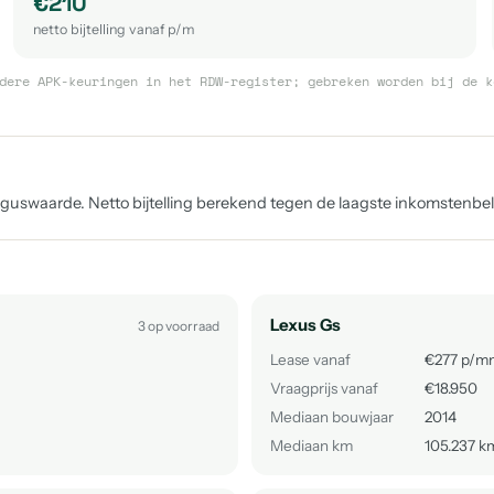
€210
netto bijtelling vanaf p/m
dere APK-keuringen in het RDW-register; gebreken worden bij de k
uswaarde. Netto bijtelling berekend tegen de laagste inkomstenbelas
Lexus Gs
3 op voorraad
Lease vanaf
€277 p/m
Vraagprijs vanaf
€18.950
Mediaan bouwjaar
2014
Mediaan km
105.237 k