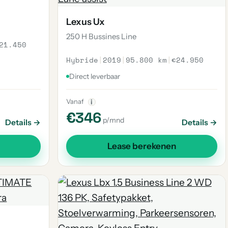
Lexus Ux
250 H Bussines Line
21.450
Hybride
|
2019
|
95.800 km
|
€24.950
Direct leverbaar
Vanaf
i
€346
p/mnd
Details →
Details →
Lease berekenen