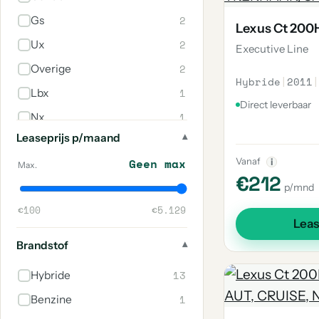
2
Gs
Lexus Ct 200
2
Ux
Executive Line
2
Overige
Hybride
|
2011
|
1
Lbx
Direct leverbaar
1
Nx
Leaseprijs p/maand
1
Es
Vanaf
Geen max
i
1
Rc
Max.
€212
p/mnd
1
Is
€100
€5.129
Lea
Brandstof
13
Hybride
1
Benzine