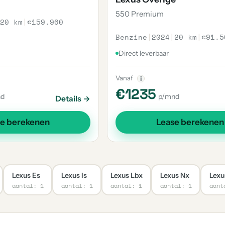
550 Premium
20 km
|
€159.960
Benzine
|
2024
|
20 km
|
€91.5
Direct leverbaar
Vanaf
i
€1235
nd
p/mnd
Details →
se berekenen
Lease berekenen
Lexus Es
Lexus Is
Lexus Lbx
Lexus Nx
Lexu
aantal: 1
aantal: 1
aantal: 1
aantal: 1
aant