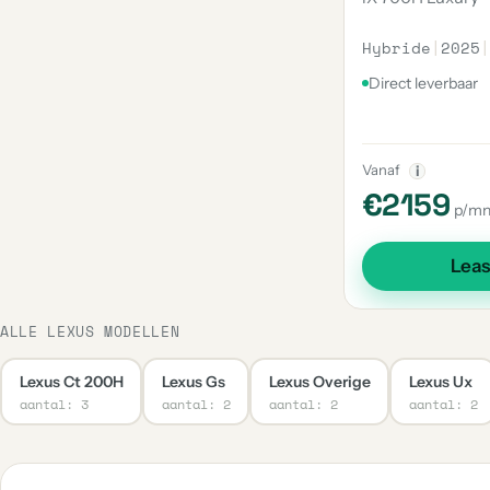
Hybride
|
2025
|
Direct leverbaar
Vanaf
i
€2159
p/m
Lea
ALLE LEXUS MODELLEN
Lexus Ct 200H
Lexus Gs
Lexus Overige
Lexus Ux
aantal: 3
aantal: 2
aantal: 2
aantal: 2