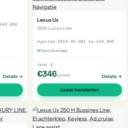
Lexus Ux
€43.950
250h Luxury Line
Hybride
|
2019
|
46.981 km
|
€24.995
Direct leverbaar
Vanaf
i
€346
p/mnd
Details →
Details →
Lease berekenen