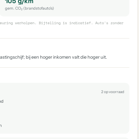
105 g/km
gem. CO₂ (brandstofauto's)
euring verholpen. Bijtelling is indicatief. Auto's zonder
tingschijf; bij een hoger inkomen valt die hoger uit.
2 op voorraad
nd
m