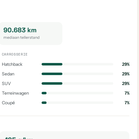
90.683 km
mediaan tellerstand
CARROSSERIE
Hatchback
29%
Sedan
29%
SUV
29%
Terreinwagen
7%
Coupé
7%