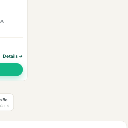
00
Details →
s Rc
al: 1