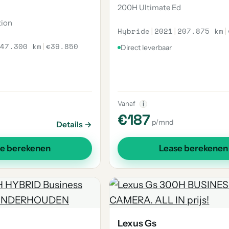
200H Ultimate Ed
tion
Hybride
|
2021
|
207.875 km
|
47.300 km
|
€39.850
Direct leverbaar
Vanaf
i
€187
p/mnd
Details →
se berekenen
Lease berekenen
Lexus Gs