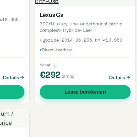
Lexus Gs
€18.950
300H Luxury Line-onderhoudshistorie
compleet- Hybride- Leer
Hybride
|
2014
|
96.235 km
|
€19.950
Direct leverbaar
Vanaf
i
€292
p/mnd
Details →
Details →
Lease berekenen