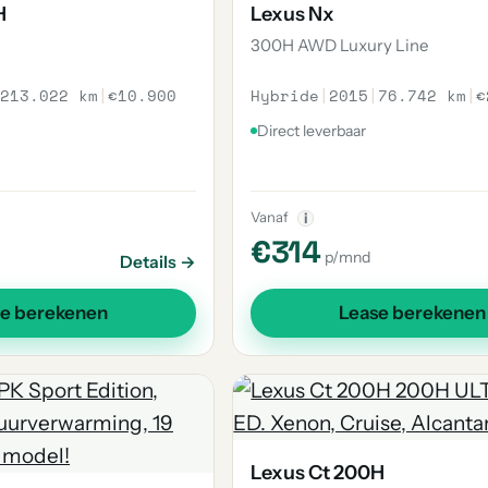
H
Lexus Nx
300H AWD Luxury Line
213.022 km
|
€10.900
Hybride
|
2015
|
76.742 km
|
€
Direct leverbaar
Vanaf
i
€314
p/mnd
Details →
se berekenen
Lease berekenen
Lexus Ct 200H