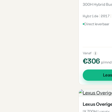
300H Hybrid Bus
Hybride
|
2017
|
Direct leverbaar
Vanaf
i
€306
p/mnd
Lea
Lexus Overig
lX 700H Luxury