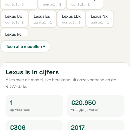
aantal: 3
aantal: 2
aantal: 2
Lexus Ux
Lexus Es
Lexus Lbx
Lexus Nx
aantal: 2
aantal: 1
aantal: 1
aantal: 1
Lexus Rc
aantal: 1
Lexus Is in cijfers
Alles over dít model, live berekend uit onze voorraad en de
RDW-data.
1
€20.950
op voorraad
vraagprijs vanaf
€306
2017