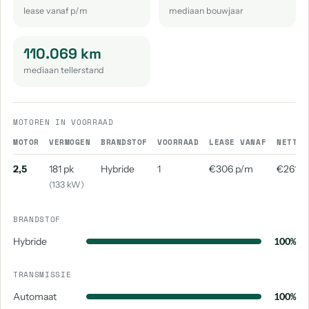
lease vanaf p/m
mediaan bouwjaar
110.069 km
mediaan tellerstand
MOTOREN IN VOORRAAD
MOTOR
VERMOGEN
BRANDSTOF
VOORRAAD
LEASE VANAF
NETTO 
2,5
181 pk
Hybride
1
€306 p/m
€261 p
(133 kW)
BRANDSTOF
Hybride
100%
TRANSMISSIE
Automaat
100%