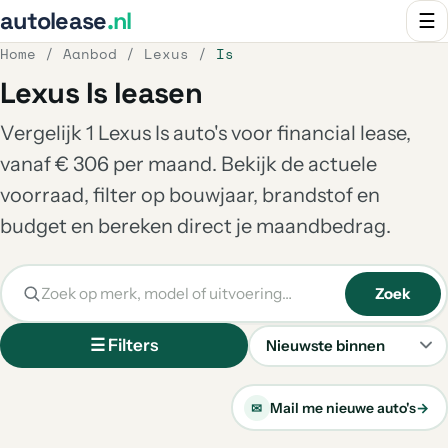
autolease
.nl
☰
Home
/
Aanbod
/
Lexus
/
Is
Lexus Is leasen
Vergelijk 1 Lexus Is auto's voor financial lease,
vanaf € 306 per maand. Bekijk de actuele
voorraad, filter op bouwjaar, brandstof en
budget en bereken direct je maandbedrag.
Zoek
☰ Filters
Sorteren
Mail me nieuwe auto's
→
✉