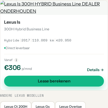
Lexus Is
300H Hybrid Business Line
Hybride
|
2017
|
110.069 km
|
€20.950
Direct leverbaar
Vanaf
i
€306
p/mnd
Details →
Lease berekenen
ANDERE LEXUS MODELLEN
Lexus Ct 200H
Lexus Gs
Lexus Overige