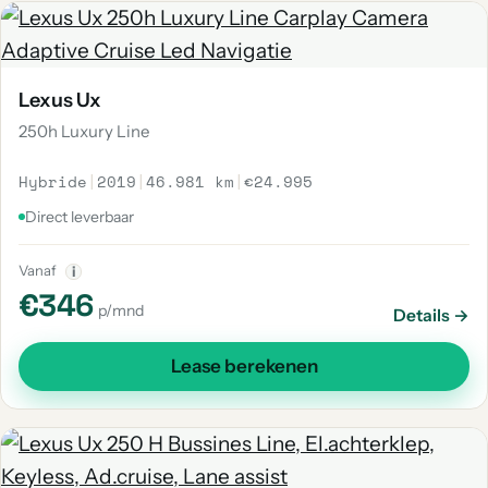
Lexus Ux
250h Luxury Line
Hybride
|
2019
|
46.981 km
|
€24.995
Direct leverbaar
Vanaf
i
€346
p/mnd
Details →
Lease berekenen