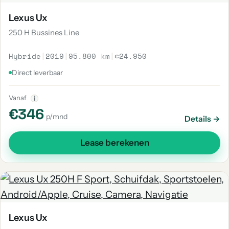
Lexus Ux
250 H Bussines Line
Hybride
|
2019
|
95.800 km
|
€24.950
Direct leverbaar
Vanaf
i
€346
p/mnd
Details →
Lease berekenen
Lexus Ux