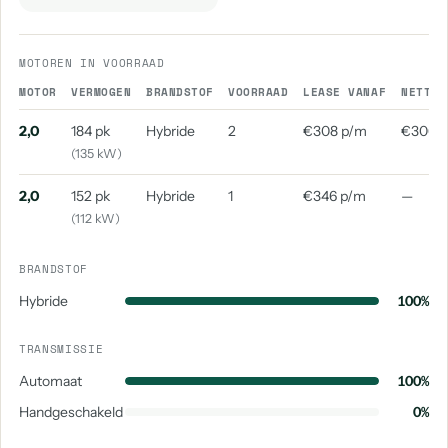
MOTOREN IN VOORRAAD
MOTOR
VERMOGEN
BRANDSTOF
VOORRAAD
LEASE VANAF
NETTO 
2,0
184 pk
Hybride
2
€308 p/m
€306 
(135 kW)
2,0
152 pk
Hybride
1
€346 p/m
—
(112 kW)
BRANDSTOF
Hybride
100%
TRANSMISSIE
Automaat
100%
Handgeschakeld
0%