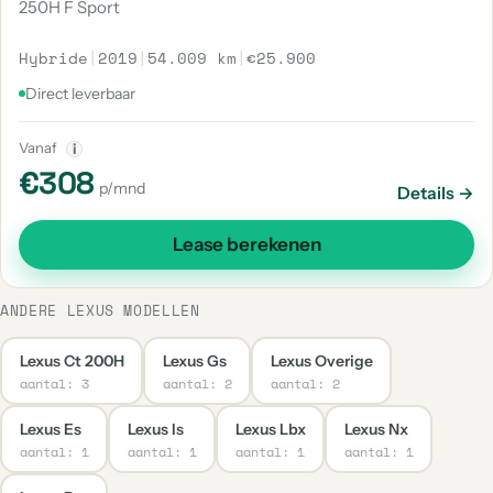
250H F Sport
Hybride
|
2019
|
54.009 km
|
€25.900
Direct leverbaar
Vanaf
i
€308
p/mnd
Details →
Lease berekenen
ANDERE LEXUS MODELLEN
Lexus Ct 200H
Lexus Gs
Lexus Overige
aantal: 3
aantal: 2
aantal: 2
Lexus Es
Lexus Is
Lexus Lbx
Lexus Nx
aantal: 1
aantal: 1
aantal: 1
aantal: 1