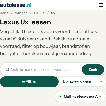
autolease
.nl
☰
Home
/
Aanbod
/
Lexus
/
Ux
Lexus Ux leasen
Vergelijk 3 Lexus Ux auto's voor financial lease,
vanaf € 308 per maand. Bekijk de actuele
voorraad, filter op bouwjaar, brandstof en
budget en bereken direct je maandbedrag.
Zoek
☰ Filters
Sorteren
Mail me nieuwe auto's
→
✉