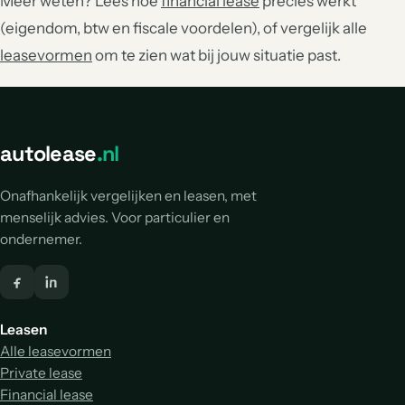
Meer weten? Lees hoe
financial lease
precies werkt
(eigendom, btw en fiscale voordelen), of vergelijk alle
leasevormen
om te zien wat bij jouw situatie past.
autolease
.nl
Onafhankelijk vergelijken en leasen, met
menselijk advies. Voor particulier en
ondernemer.
Leasen
Alle leasevormen
Private lease
Financial lease