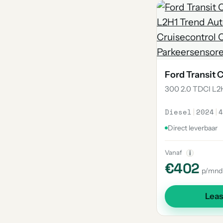
1
Grand C-Max
1
Tourneo
1
Classic
1
Galaxie
Ford Transit
300 2.0 TDCI L2
Diesel
|
2024
|
4
Direct leverbaar
Vanaf
i
€402
p/mnd
Lea