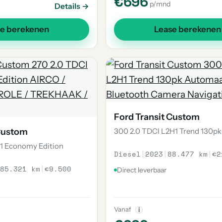
€696
p/mnd
Details →
se berekenen
Lease berekenen
Ford Transit Custom
 Custom
300 2.0 TDCI L2H1 Trend 130p
H1 Economy Edition
Diesel
|
2023
|
88.477 km
|
€2
85.321 km
|
€9.500
Direct leverbaar
Vanaf
i