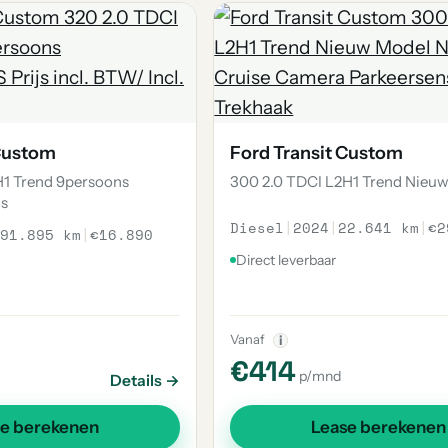
 Custom
Ford Transit Custom
H1 Trend 9persoons
300 2.0 TDCI L2H1 Trend Nieu
js
Diesel
|
2024
|
22.641 km
|
€2
91.895 km
|
€16.890
Direct leverbaar
Vanaf
i
€414
p/mnd
Details →
se berekenen
Lease berekenen