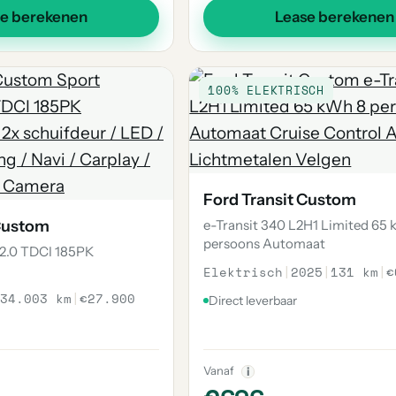
se berekenen
Lease berekenen
100% ELEKTRISCH
Ford Transit Custom
 Custom
e-Transit 340 L2H1 Limited 65
persoons Automaat
2.0 TDCI 185PK
Elektrisch
|
2025
|
131 km
|
€
34.003 km
|
€27.900
Direct leverbaar
Vanaf
i