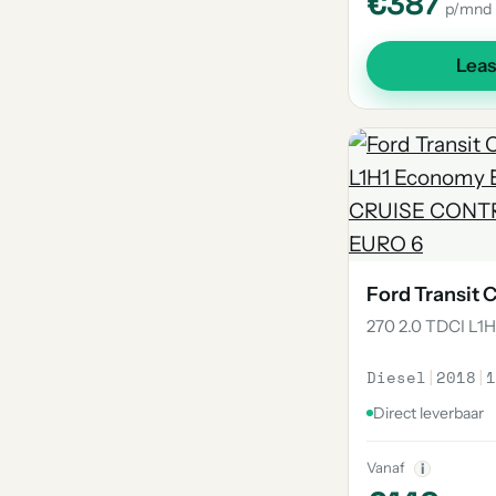
€387
p/mnd
Lea
Ford Transit
270 2.0 TDCI L1
Diesel
|
2018
|
1
Direct leverbaar
Vanaf
i