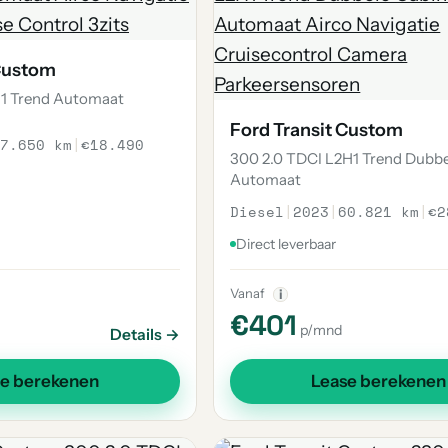
 Custom
H1 Trend Automaat
Ford Transit Custom
7.650 km
|
€18.490
300 2.0 TDCI L2H1 Trend Dubbe
Automaat
Diesel
|
2023
|
60.821 km
|
€2
Direct leverbaar
Vanaf
i
€401
p/mnd
Details →
se berekenen
Lease berekenen