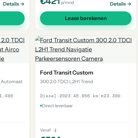
€421
p/mnd
Details →
Details →
Lease berekenen
Ford Transit Custom
k Automaat
300 2.0 TDCI L2H1 Trend
1.490
Diesel
|
2023
|
46.856 km
|
€23.390
Direct leverbaar
Vanaf
i