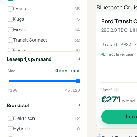
85
Focus
75
Kuga
Ford Transit
64
Fiesta
280 2.0 TDCI L1
62
Transit Connect
Diesel
|
2023
|
7
36
Puma
Direct leverbaar
Leaseprijs p/maand
24
Transit
Geen max
18
Ecosport
Max.
10
Explorer
€100
€5.129
Vanaf
i
10
Tourneo Custom
€271
p/mnd
8
Mustang
Brandstof
8
Tourneo Courier
Lea
12
Elektrisch
8
Ranger
9
Hybride
7
Overige