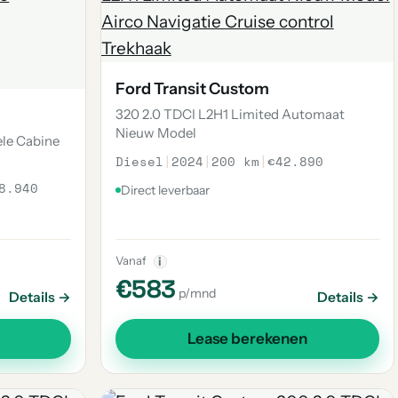
Ford Transit Custom
320 2.0 TDCI L2H1 Limited Automaat
Nieuw Model
le Cabine
Diesel
|
2024
|
200 km
|
€42.890
8.940
Direct leverbaar
Vanaf
i
€583
p/mnd
Details →
Details →
Lease berekenen