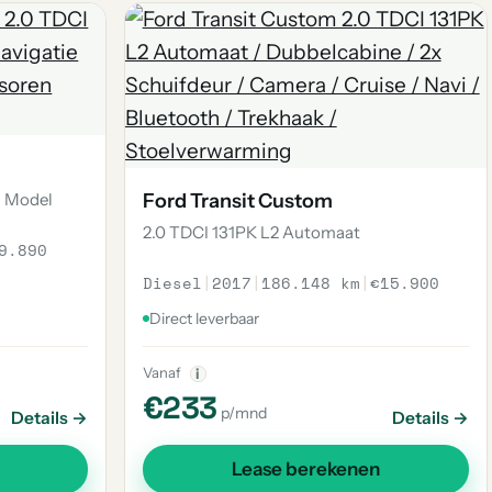
w Model
Ford Transit Custom
2.0 TDCI 131PK L2 Automaat
9.890
Diesel
|
2017
|
186.148 km
|
€15.900
Direct leverbaar
Vanaf
i
€233
p/mnd
Details →
Details →
Lease berekenen