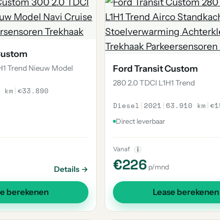
 Custom
H1 Trend Nieuw Model
Ford Transit Custom
280 2.0 TDCI L1H1 Trend
 km
|
€33.890
Diesel
|
2021
|
63.910 km
|
€1
Direct leverbaar
Vanaf
i
€226
p/mnd
Details →
se berekenen
Lease berekenen