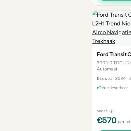
Ford Transit
300 2.0 TDCI L2
Automaat
Diesel
|
2024
|
3
Direct leverbaar
Vanaf
i
€570
p/mnd