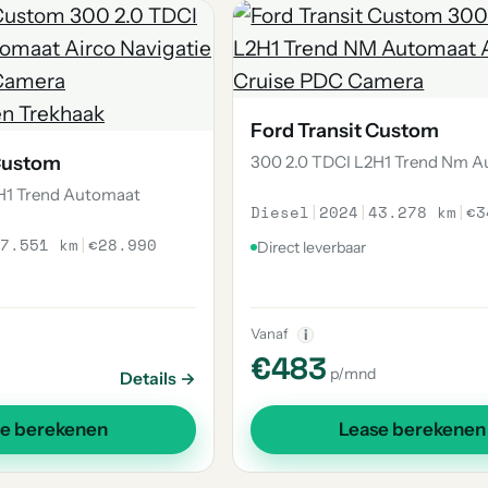
Ford Transit Custom
 Custom
300 2.0 TDCI L2H1 Trend Nm 
H1 Trend Automaat
Diesel
|
2024
|
43.278 km
|
€3
7.551 km
|
€28.990
Direct leverbaar
Vanaf
i
€483
p/mnd
Details →
se berekenen
Lease berekenen