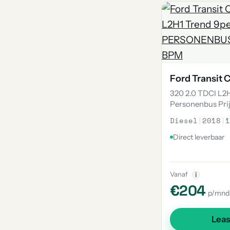
Ford Transit
320 2.0 TDCI L2
Personenbus Pri
Diesel
|
2018
|
1
Direct leverbaar
Vanaf
i
€204
p/mnd
Lea