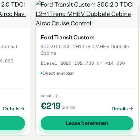
Ford Transit Custom
Automaat
300 2.0 TDCI L2H1 Trend MHEV Dubbele
Cabine
4.890
Diesel
|
2020
|
192.769 km
|
€14.990
Direct leverbaar
Vanaf
i
€219
p/mnd
Details →
Details →
Lease berekenen