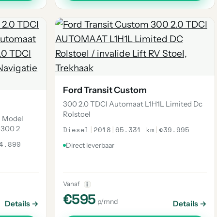
Ford Transit Custom
300 2.0 TDCI Automaat L1H1L Limited Dc
Rolstoel
w Model
 300 2
Diesel
|
2018
|
65.331 km
|
€39.995
4.890
Direct leverbaar
Vanaf
i
€595
p/mnd
Details →
Details →