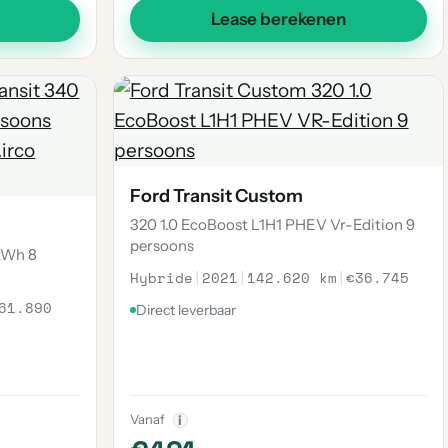
Lease berekenen
Ford Transit Custom
320 1.0 EcoBoost L1H1 PHEV Vr-Edition 9
persoons
 kWh 8
Hybride
|
2021
|
142.620 km
|
€36.745
61.890
Direct leverbaar
Vanaf
i