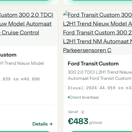
 Custom
H1 Trend Nieuw Model
Ford Transit Custom
300 2.0 TDCI L2H1 Trend Nieu
Automaat Ford Transit Custom
.839 km
|
€40.890
Diesel
|
2024
|
44.916 km
|
€3
Direct leverbaar
Vanaf
i
€483
p/mnd
Details →