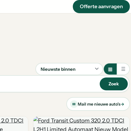
Offerte aanvragen
▦
☰
Sorteren
Zoek
Mail me nieuwe auto's
→
✉