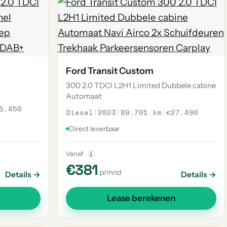
Ford Transit Custom
300 2.0 TDCI L2H1 Limited Dubbele cabine
Automaat
5.450
Diesel
|
2023
|
89.701 km
|
€27.490
Direct leverbaar
Vanaf
i
€381
p/mnd
Details →
Details →
Lease berekenen