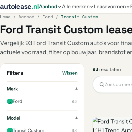
autolease
.nl
Aanbod
Alle merken
Leasevormen
Home
/
Aanbod
/
Ford
/
Transit Custom
Ford Transit Custom leas
Vergelijk 93 Ford Transit Custom auto's voor fina
actuele voorraad, filter op bouwjaar, brandstof 
93
resultaten
Filters
Wissen
Merk
93
Ford
Model
93
Transit Custom