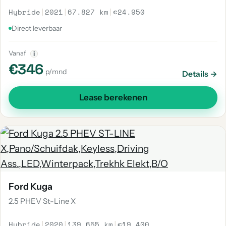
Hybride
|
2021
|
67.827 km
|
€24.950
Direct leverbaar
Vanaf
i
€346
p/mnd
Details →
Lease berekenen
Ford Kuga
2.5 PHEV St-Line X
Hybride
|
2020
|
139.655 km
|
€19.400