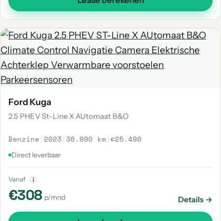
Lease berekenen
Ford Kuga
2.5 PHEV St-Line X AUtomaat B&O
Benzine
|
2023
|
36.990 km
|
€25.490
Direct leverbaar
Vanaf
i
€308
p/mnd
Details →