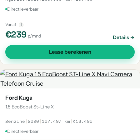
Direct leverbaar
Vanaf
i
€239
p/mnd
Details →
Lease berekenen
Ford Kuga
1.5 EcoBoost St-Line X
Benzine
|
2020
|
107.497 km
|
€18.495
Direct leverbaar