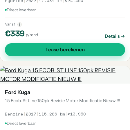
Hybride
|
2022
|
17.081 km
|
€24.450
Direct leverbaar
Vanaf
i
€339
p/mnd
Details →
Lease berekenen
Ford Kuga
1.5 Ecob. St Line 150pk Revisie Motor Modificatie Nieuw !!!
Benzine
|
2017
|
115.286 km
|
€13.950
Direct leverbaar