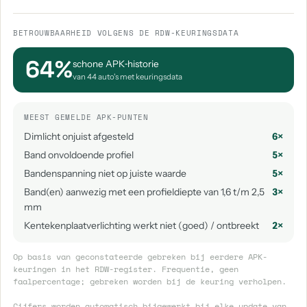
BETROUWBAARHEID VOLGENS DE RDW-KEURINGSDATA
64%
schone APK‑historie
van 44 auto's met keuringsdata
MEEST GEMELDE APK-PUNTEN
Dimlicht onjuist afgesteld
6×
Band onvoldoende profiel
5×
Bandenspanning niet op juiste waarde
5×
Band(en) aanwezig met een profieldiepte van 1,6 t/m 2,5
3×
mm
Kentekenplaatverlichting werkt niet (goed) / ontbreekt
2×
Op basis van geconstateerde gebreken bij eerdere APK-
keuringen in het RDW-register. Frequentie, geen
faalpercentage; gebreken worden bij de keuring verholpen.
Cijfers worden automatisch bijgewerkt bij elke update van