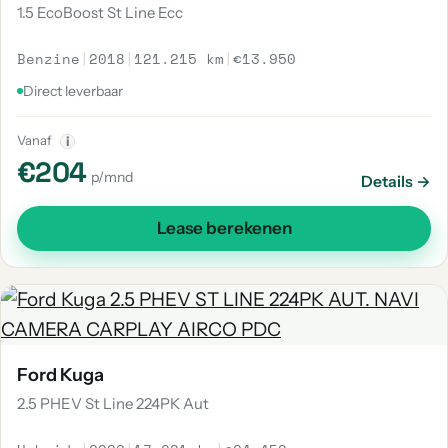
1.5 EcoBoost St Line Ecc
Benzine
|
2018
|
121.215 km
|
€13.950
Direct leverbaar
Vanaf
i
€204
p/mnd
Details →
Lease berekenen
Ford Kuga
2.5 PHEV St Line 224PK Aut