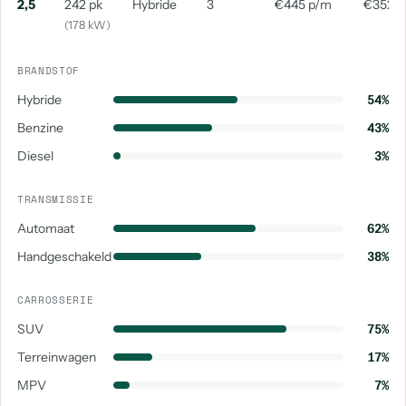
2,5
242 pk
Hybride
3
€445 p/m
€352 
(178 kW)
BRANDSTOF
Hybride
54%
Benzine
43%
Diesel
3%
TRANSMISSIE
Automaat
62%
Handgeschakeld
38%
CARROSSERIE
SUV
75%
Terreinwagen
17%
MPV
7%