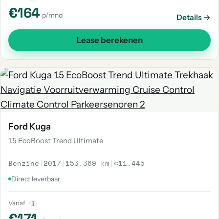
€164
p/mnd
Details →
Lease berekenen
Ford Kuga
1.5 EcoBoost Trend Ultimate
Benzine
|
2017
|
153.369 km
|
€11.445
Direct leverbaar
Vanaf
i
€171