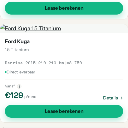
Lease berekenen
Ford Kuga
1.5 Titanium
Benzine
|
2015
|
210.210 km
|
€8.750
Direct leverbaar
Vanaf
i
€129
p/mnd
Details →
Lease berekenen