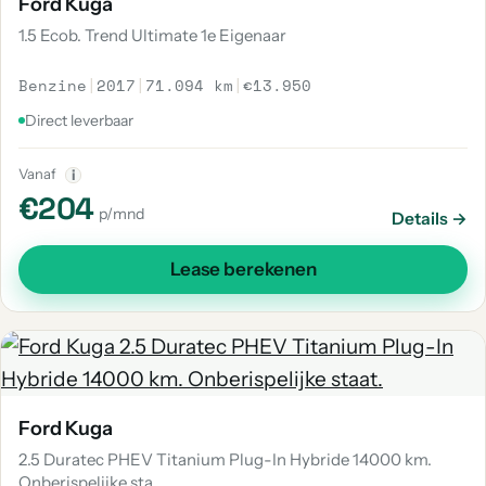
Ford Kuga
1.5 Ecob. Trend Ultimate 1e Eigenaar
Benzine
|
2017
|
71.094 km
|
€13.950
Direct leverbaar
Vanaf
i
€204
p/mnd
Details →
Lease berekenen
Ford Kuga
2.5 Duratec PHEV Titanium Plug-In Hybride 14000 km.
Onberispelijke sta