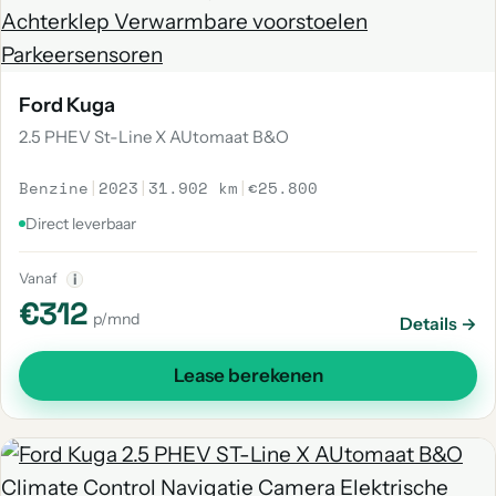
Ford Kuga
2.5 PHEV St-Line X AUtomaat B&O
Benzine
|
2023
|
31.902 km
|
€25.800
Direct leverbaar
Vanaf
i
€312
p/mnd
Details →
Lease berekenen