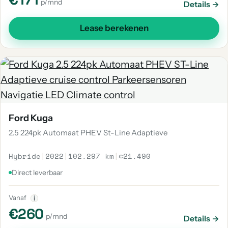
p/mnd
Details →
Lease berekenen
Ford Kuga
2.5 224pk Automaat PHEV St-Line Adaptieve
Hybride
|
2022
|
102.297 km
|
€21.490
Direct leverbaar
Vanaf
i
€260
p/mnd
Details →