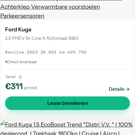
Ford Kuga
2.5 PHEV St-Line X AUtomaat B&O
Benzine
|
2023
|
36.601 km
|
€25.700
Direct leverbaar
Vanaf
i
€311
p/mnd
Details →
Lease berekenen