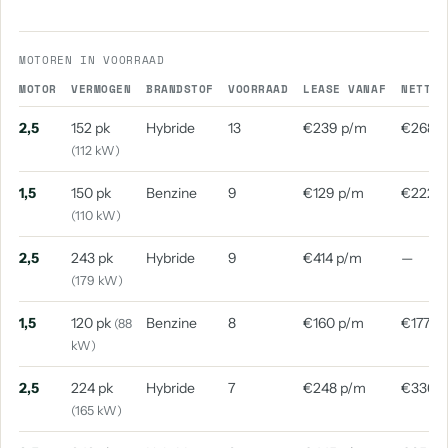
MOTOREN IN VOORRAAD
MOTOR
VERMOGEN
BRANDSTOF
VOORRAAD
LEASE VANAF
NETTO 
2,5
152 pk
Hybride
13
€239 p/m
€268 
(112 kW)
1,5
150 pk
Benzine
9
€129 p/m
€222 
(110 kW)
2,5
243 pk
Hybride
9
€414 p/m
—
(179 kW)
1,5
120 pk
Benzine
8
€160 p/m
€177 p
(88
kW)
2,5
224 pk
Hybride
7
€248 p/m
€336 
(165 kW)