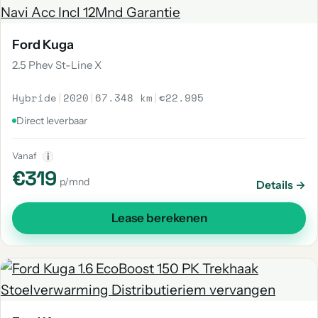
Ford Kuga
2.5 Phev St-Line X
Hybride
|
2020
|
67.348 km
|
€22.995
Direct leverbaar
Vanaf
i
€319
p/mnd
Details →
Lease berekenen