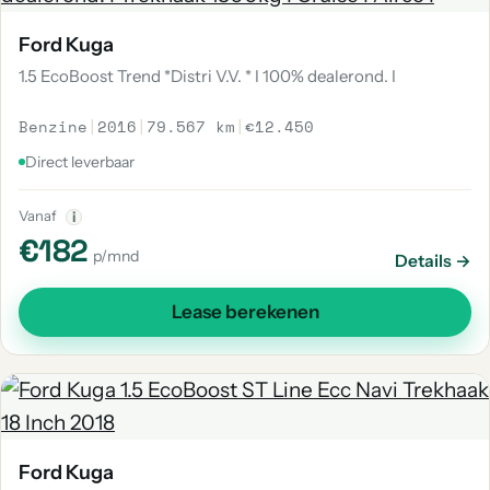
Ford Kuga
1.5 EcoBoost Trend *Distri V.V. * I 100% dealerond. I
Benzine
|
2016
|
79.567 km
|
€12.450
Direct leverbaar
Vanaf
i
€182
p/mnd
Details →
Lease berekenen
Ford Kuga