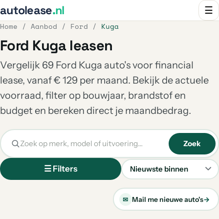
autolease
.nl
☰
Home
/
Aanbod
/
Ford
/
Kuga
Ford Kuga leasen
Vergelijk 69 Ford Kuga auto's voor financial
lease, vanaf € 129 per maand. Bekijk de actuele
voorraad, filter op bouwjaar, brandstof en
budget en bereken direct je maandbedrag.
Zoek
☰ Filters
Sorteren
Mail me nieuwe auto's
→
✉