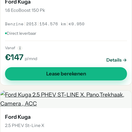
Ford Kuga
1.6 EcoBoost 150 Pk
Benzine
|
2013
|
154.576 km
|
€9.950
Direct leverbaar
Vanaf
i
€147
p/mnd
Details →
Lease berekenen
Ford Kuga
2.5 PHEV St-Line X