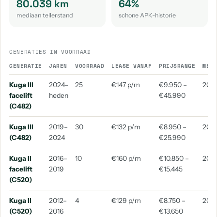
80.039 km
64%
mediaan tellerstand
schone APK-historie
Ford Grand C-Max
Ford Tourneo
aantal: 1
aantal: 1
GENERATIES IN VOORRAAD
GENERATIE
JAREN
VOORRAAD
LEASE VANAF
PRIJSRANGE
MED
Kuga III
2024–
25
€147 p/m
€9.950 –
202
facelift
heden
€45.990
(C482)
Kuga III
2019–
30
€132 p/m
€8.950 –
2021
(C482)
2024
€25.990
Kuga II
2016–
10
€160 p/m
€10.850 –
2017
facelift
2019
€15.445
(C520)
Kuga II
2012–
4
€129 p/m
€8.750 –
2014
(C520)
2016
€13.650