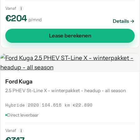
Vanaf
i
€204
p/mnd
Details →
Lease berekenen
Ford Kuga
2.5 PHEV St-Line X - winterpakket - headup - all season
Hybride
|
2020
|
104.616 km
|
€22.890
Direct leverbaar
Vanaf
i