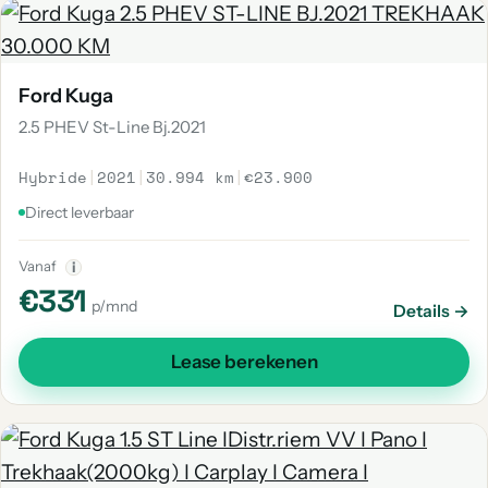
Ford Kuga
2.5 PHEV St-Line Bj.2021
Hybride
|
2021
|
30.994 km
|
€23.900
Direct leverbaar
Vanaf
i
€331
p/mnd
Details →
Lease berekenen