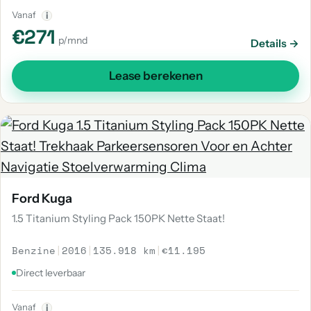
Vanaf
i
€271
p/mnd
Details →
Lease berekenen
Ford Kuga
1.5 Titanium Styling Pack 150PK Nette Staat!
Benzine
|
2016
|
135.918 km
|
€11.195
Direct leverbaar
Vanaf
i