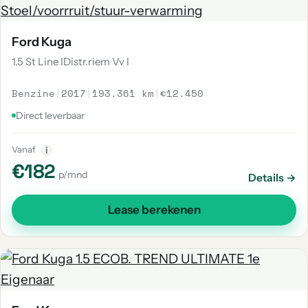
Ford Kuga
1.5 St Line IDistr.riem Vv I
Benzine
|
2017
|
193.361 km
|
€12.450
Direct leverbaar
Vanaf
i
€182
p/mnd
Details →
Lease berekenen