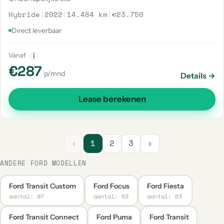
Hybride
|
2022
|
14.484 km
|
€23.750
Direct leverbaar
Vanaf
i
€287
p/mnd
Details →
Lease berekenen
‹
1
2
3
›
ANDERE FORD MODELLEN
Ford Transit Custom
Ford Focus
Ford Fiesta
aantal: 97
aantal: 83
aantal: 63
Ford Transit Connect
Ford Puma
Ford Transit