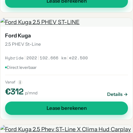
Lease berekenen
Ford Kuga
2.5 PHEV St-Line
Hybride
|
2022
|
102.666 km
|
€22.500
Direct leverbaar
Vanaf
i
€312
p/mnd
Details →
Lease berekenen