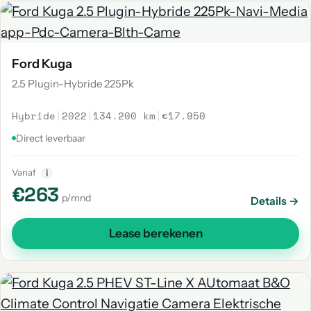
Ford Kuga
2.5 Plugin-Hybride 225Pk
Hybride
|
2022
|
134.200 km
|
€17.950
Direct leverbaar
Vanaf
i
€263
p/mnd
Details →
Lease berekenen